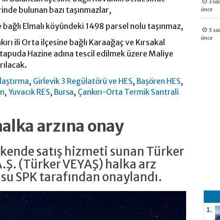
3 sa
inde bulunan bazı taşınmazlar,
önce
ine bağlı Elmalı köyündeki 1498 parsel nolu taşınmaz,
5 sa
önce
ırı ili Orta ilçesine bağlı Karaağaç ve Kırsakal
tapuda Hazine adına tescil edilmek üzere Maliye
rılacak.
,
,
,
laştırma
Girlevik 3 Regülatörü ve HES
Başören HES
,
,
,
un
Yuvacık RES
Bursa
Çankırı-Orta Termik Santrali
alka arzına onay
akende satış hizmeti sunan Türker
A.Ş. (Türker VEYAŞ) halka arz
usu SPK tarafından onaylandı.
1.