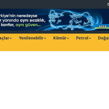
raçlar
Yenilenebilir
Kömür
Petrol
Doğa