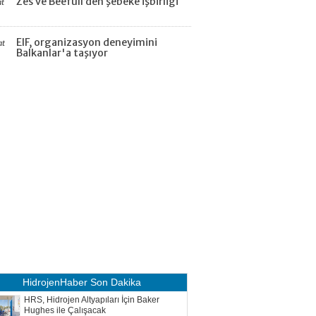
Zes ve Beefull’den şebeke işbirliği
at
EIF, organizasyon deneyimini
at
Balkanlar'a taşıyor
HidrojenHaber
Son Dakika
HRS, Hidrojen Altyapıları İçin Baker
Hughes ile Çalışacak