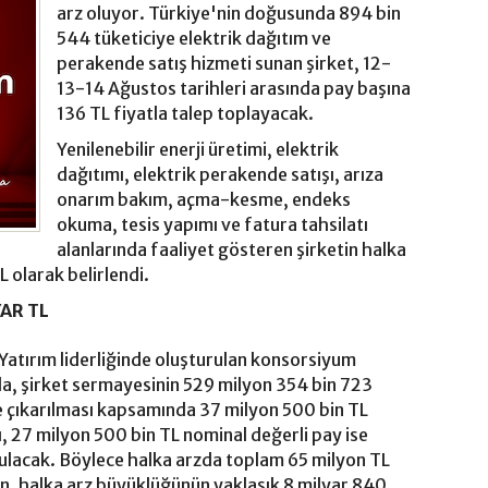
arz oluyor. Türkiye'nin doğusunda 894 bin
544 tüketiciye elektrik dağıtım ve
perakende satış hizmeti sunan şirket, 12-
13-14 Ağustos tarihleri arasında pay başına
136 TL fiyatla talep toplayacak.
Yenilenebilir enerji üretimi, elektrik
dağıtımı, elektrik perakende satışı, arıza
onarım bakım, açma-kesme, endeks
okuma, tesis yapımı ve fatura tahsilatı
alanlarında faaliyet gösteren şirketin halka
L olarak belirlendi.
AR TL
 Yatırım liderliğinde oluşturulan konsorsiyum
a, şirket sermayesinin 529 milyon 354 bin 723
 çıkarılması kapsamında 37 milyon 500 bin TL
, 27 milyon 500 bin TL nominal değerli pay ise
unulacak. Böylece halka arzda toplam 65 milyon TL
ken, halka arz büyüklüğünün yaklaşık 8 milyar 840