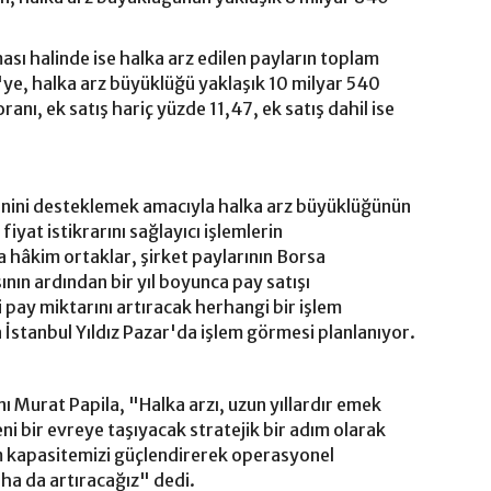
ası halinde ise halka arz edilen payların toplam
'ye, halka arz büyüklüğü yaklaşık 10 milyar 540
ranı, ek satış hariç yüzde 11,47, ek satış dahil ise
enini desteklemek amacıyla halka arz büyüklüğünün
 fiyat istikrarını sağlayıcı işlemlerin
a hâkim ortaklar, şirket paylarının Borsa
ın ardından bir yıl boyunca pay satışı
pay miktarını artıracak herhangi bir işlem
İstanbul Yıldız Pazar'da işlem görmesi planlanıyor.
 Murat Papila, "Halka arzı, uzun yıllardır emek
i bir evreye taşıyacak stratejik bir adım olarak
ım kapasitemizi güçlendirerek operasyonel
a da artıracağız" dedi.