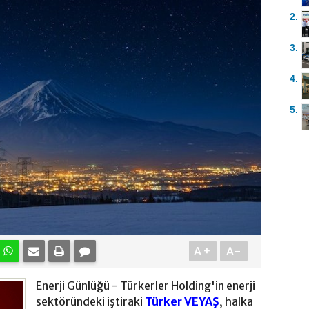
2.
3.
4.
5.
A+
A-
Enerji Günlüğü - Türkerler Holding'in enerji
sektöründeki iştiraki
Türker VEYAŞ
, halka