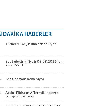
N DAKİKA HABERLER
Türker VEYAŞ halka arz ediliyor
Spot elektrik fiyatı 08.08.2026 için
2753.65 TL
Benzine zam bekleniyor
at
Afşin-Elbistan A Termik’in çevre
at
izni iptaline itiraz