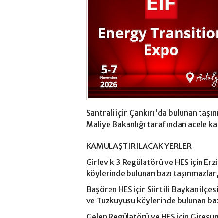
Santrali için Çankırı'da bulunan taşı
Maliye Bakanlığı tarafından acele ka
KAMULAŞTIRILACAK YERLER
Girlevik 3 Regülatörü ve HES için Erzi
köylerinde bulunan bazı taşınmazlar
Başören HES için Siirt ili Baykan ilçe
ve Tuzkuyusu köylerinde bulunan baz
Gelen Regülatörü ve HES için Giresun 