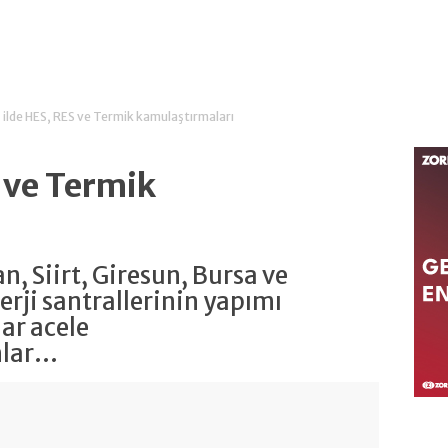
 ilde HES, RES ve Termik kamulaştırmaları
 ve Termik
ı
n, Siirt, Giresun, Bursa ve
rji santrallerinin yapımı
ar acele
ar...