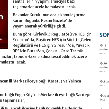
santrallerinin yapımı amacıyla bazı
taşınmazlar acele kamulaştırılacak.
Bakanlar Kurulu'nun acele kamulaştırma
kararı Bugünkü Resmi Gazete'de
yayımlanarak yürürlüğe girdi.
SO
Buna göre, Girlevik 3 Regülatörü ve HES için
Erzincan'da, Başören HES için Siirt'te,Gelen
Regülatörü ve HES için Giresun'da, Yuvacık
18
dakika
RES için Bursa'da, Çankırı-Orta Termik
önce
nmazlar, tapuda Hazine adına tescil edilmek üzere
mulaştırılacak.
50
dakika
önce
ncan ili Merkez ilçeye bağlı Karatuş ve Yalınca
2 sa
önce
,
sine bağlı Engin Köyü ile Merkez ilçeye bağlı Sarıtepe
3 sa
önce
ı taşınmazlar,
ili Bulancak ilçesine bağlı Kovanlık beldesinde