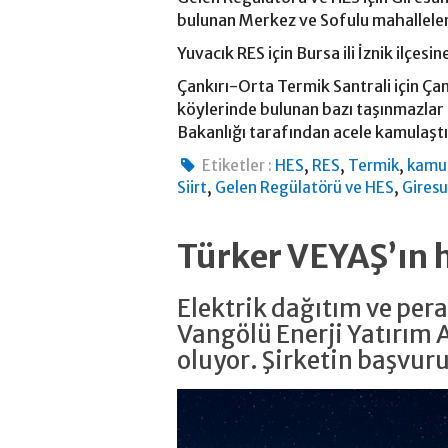
bulunan Merkez ve Sofulu mahalleler
Yuvacık RES için Bursa ili İznik ilçes
Çankırı-Orta Termik Santrali için Çank
köylerinde bulunan bazı taşınmazlar 
Bakanlığı tarafından acele kamulaştı
,
,
,
Etiketler :
HES
RES
Termik
kamu
,
,
Siirt
Gelen Regülatörü ve HES
Gires
Türker VEYAŞ’ın h
Elektrik dağıtım ve per
Vangölü Enerji Yatırım 
oluyor. Şirketin başvur