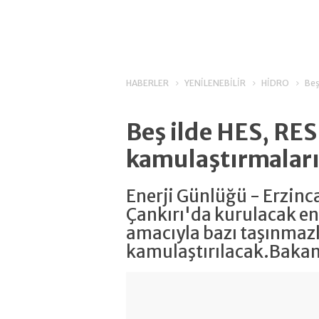
HABERLER
YENİLENEBİLİR
HİDRO
Beş
Beş ilde HES, RES
kamulaştırmalar
Enerji Günlüğü - Erzinca
Çankırı'da kurulacak ene
amacıyla bazı taşınmazl
kamulaştırılacak.Bakanl