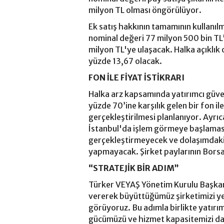
milyon TL olması öngörülüyor.
Ek satış hakkının tamamının kullanılm
nominal değeri 77 milyon 500 bin TL
milyon TL'ye ulaşacak. Halka açıklık o
yüzde 13,67 olacak.
FON İLE FİYAT İSTİKRARI
Halka arz kapsamında yatırımcı güv
yüzde 70’ine karşılık gelen bir fon ile
gerçekleştirilmesi planlanıyor. Ayrıc
İstanbul'da işlem görmeye başlamasın
gerçekleştirmeyecek ve dolaşımdaki 
yapmayacak. Şirket paylarının Borsa 
“STRATEJİK BİR ADIM”
Türker VEYAŞ Yönetim Kurulu Başkanı
vererek büyüttüğümüz şirketimizi yen
görüyoruz. Bu adımla birlikte yatır
gücümüzü ve hizmet kapasitemizi dah