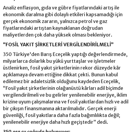
Analiz enflasyon, gıda ve gübre fiyatlarındaki artış ile
ekonomik daralma gibi dolaylı etkileri kapsamadığı için
gerçek ekonomik zararın, yalnızca petrol ve gaz
fiyatlarındaki artıştan kaynaklanan doğrudan
maliyetlerden çok daha yüksek olması bekleniyor.
“FOSİL YAKIT ŞİRKETLERİ VERGİLENDİRİLMELİ”
350 Türkiye'den Barış Eceçelik yaptığı değerlendirmede,
milyarlarca dolarlık bu yükü yurttaşlar ve işletmeler
üstlenirken, fosil yakıt şirketlerinin rekor düzeyde kâr
açıklamaya devam ettiğine dikkat çekti. Bunun kabul
edilemez bir adaletsizlik olduğunu kaydeden Eceçelik,
“Fosil yakıt şirketlerinin olağanüstü kârları adil biçimde
vergilendirilmeli ve bu gelirler yenilenebilir enerjiye, iklim
krizine uyum çalışmalarına ve fosil yakıtlardan hızlı ve adil
bir çıkışın finansmanına aktarılmalıdır. Gerçek enerji
güvenliği, fosil yakıtlara daha fazla bağımlılıkta değil;
yenilenebilir enerjiye daha hızlı geçiştedir” dedi.
350.org şu çağrıda bulunuyor: