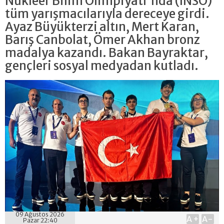
Nükleer Bilim Olimpiyatı'nda (INSO)
tüm yarışmacılarıyla dereceye girdi.
Ayaz Büyükterzi altın, Mert Karan,
Barış Canbolat, Ömer Akhan bronz
madalya kazandı. Bakan Bayraktar,
gençleri sosyal medyadan kutladı.
09 Ağustos 2026
A+
A-
Pazar 22:40