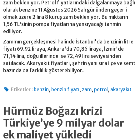
zam bekleniyor. Petrol fiyatlarındaki dalgalanmaya bağlı
olarak benzine 11 Ağustos 2026 Salı gününden geçerli
olmak üzere 2 lira 8 kuruş zam bekleniyor. Bu miktarın
1,56 TL'sinin pompa fiyatlarına yansıyacağı tahmin
ediliyor.
Zammın gerçekleşmesi halinde İstanbul'da benzinin litre
fiyatı 69.92 liraya, Ankara'da 70,86 liraya, İzmir'de
71,14 lira, doğu illerinde ise 72,49 lira seviyesinden
satılacak. Akaryakıt fiyatları, şehrin yanı sıra ilçe ve semt
bazında da farklılık gösterebiliyor.
,
,
,
,
Etiketler :
benzin
benzin fiyatı
zam
petrol
akaryakıt
Hürmüz Boğazı krizi
Türkiye’ye 9 milyar dolar
ek maliyet yükledi