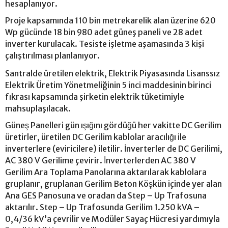
hesaplanıyor.
Proje kapsamında 110 bin metrekarelik alan üzerine 620
Wp gücünde 18 bin 980 adet güneş paneli ve 28 adet
inverter kurulacak. Tesiste işletme aşamasında 3 kişi
çalıştırılması planlanıyor.
Santralde üretilen elektrik, Elektrik Piyasasında Lisanssız
Elektrik Üretim Yönetmeliğinin 5 inci maddesinin birinci
fıkrası kapsamında şirketin elektrik tüketimiyle
mahsuplaşılacak.
Güneş Panelleri gün ışığını gördüğü her vakitte DC Gerilim
üretirler, üretilen DC Gerilim kablolar aracılığı ile
inverterlere (eviricilere) iletilir. İnverterler de DC Gerilimi,
AC 380 V Gerilime çevirir. İnverterlerden AC 380 V
Gerilim Ara Toplama Panolarına aktarılarak kablolara
gruplanır, gruplanan Gerilim Beton Köşkün içinde yer alan
Ana GES Panosuna ve oradan da Step – Up Trafosuna
aktarılır. Step – Up Trafosunda Gerilim 1.250 kVA –
0,4/36 kV’a çevrilir ve Modüler Sayaç Hücresi yardımıyla