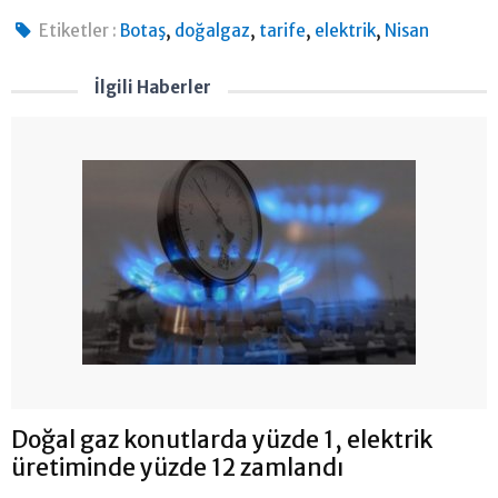
,
,
,
,
Etiketler :
Botaş
doğalgaz
tarife
elektrik
Nisan
İlgili Haberler
Doğal gaz konutlarda yüzde 1, elektrik
üretiminde yüzde 12 zamlandı