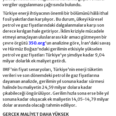
vergiler uygulanması çağrısında bulundu.
Türkiye enerji ihtiyacının önemli bir bölümünü hâlâ ithal
fosil yakıtlardan karşılıyor. Bu durum, ülkeyi küresel
petrol ve gaz fiyatlarındaki dalgalanmalara karşı son
derece kırılgan hale getiriyor. İklim kriziyle mücadele
etmeyi amaçlayan uluslararası kâr amacı gütmeyen bir
çevre örgütü
350.org
'un analizine göre, İran'daki savaş
ve Hürmüz Boğazı'ndaki gerilimin etkisiyle yükselen
petrol ve gaz fiyatları Türkiye'ye şimdiye kadar 9,04
milyar dolarlık ek maliyet getirdi.
IMF'nin fiyat senaryoları, Türkiye'nin enerji tüketim
verileri ve son dönemdeki petrol ile gaz fiyatlarına
dayanıan analizde, gerilimin yıl sonuna kadar sürmesi
halinde bu maliyetin 24,59 milyar dolara kadar
çıkabileceği öngörülüyor. Gerilim hızla sona erse bile yıl
sonuna kadar oluşacak ek maliyetin 14,05-14,79 milyar
dolar arasında olacağı tahmin ediliyor.
GERÇEK MALİYET DAHA YÜKSEK