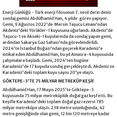
Enerji Günlüğü - Türk enerji filosunun 7. nesil derin deniz
sondaj gemisi Abdülhamid Han, 4 yıldır görev yapıyor.
Gemi, 9 Ağustos 2022'de Mersin Taşucu Limanı'ndan
Akdeniz'deki Yörükler-1 kuyusuna uğurlandı. Akdeniz'de
Taşucu-1 ve Akseki-1 kuyularında da sondaj yapan gemi,
ardından Sakarya Gaz Sahası'nda görevlendirildi.
2024'te İstanbul Boğazı'ndan geçerek Karadeniz'e
intikal eden Abdülhamid Han, bu yıl Amasra-4 kuyusunda
çalışmalara başladı. Gemi, 2024'ten bugüne
Karadeniz'de 17 kuyuda sondaj gerçekleştirdi. Akdeniz ve
Karadeniz'deki toplam kuyu sayısı 20'ye ulaştı.
GÖKTEPE-3'TE 75 MİLYAR METREKÜP KEŞİF
Abdülhamid Han, 17 Mayıs 2025'te Göktepe-3
kuyusunda 75 milyar metreküplük doğal gaz keşfetti. Bu
keşifle Karadeniz'deki toplam doğal gaz rezervi 785
milyar metreküpe ulaştı. 238 metre uzunluğunda, 42
metre genişliğinde olan gemi, 12 bin 120 metreye kadar