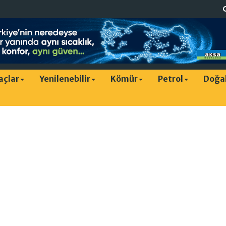
raçlar
Yenilenebilir
Kömür
Petrol
Doğa