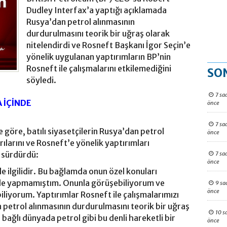
Dudley Interfax’a yaptığı açıklamada
Rusya’dan petrol alınmasının
durdurulmasını teorik bir uğraş olarak
nitelendirdi ve Rosneft Başkanı İgor Seçin’e
yönelik uygulanan yaptırımların BP’nin
Rosneft ile çalışmalarını etkilemediğini
SO
söyledi.
7 sa
 İÇİNDE
önce
7 sa
göre, batılı siyasetçilerin Rusya’dan petrol
önce
ılarını ve Rosneft’e yönelik yaptırımları
e sürdürdü:
7 sa
önce
yle ilgilidir. Bu bağlamda onun özel konuları
e yapmamıştım. Onunla görüşebiliyorum ve
9 sa
önce
biliyorum. Yaptırımlar Rosneft ile çalışmalarımızı
n petrol alınmasının durdurulmasını teorik bir uğraş
10 s
bağlı dünyada petrol gibi bu denli hareketli bir
önce