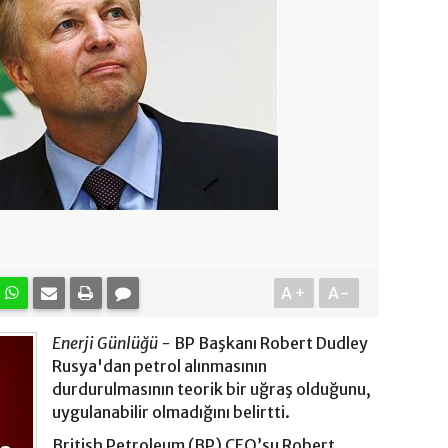
A+
A-
Enerji Günlüğü -
BP Başkanı Robert Dudley
Rusya'dan petrol alınmasının
durdurulmasının teorik bir uğraş olduğunu,
uygulanabilir olmadığını belirtti.
British Petroleum (BP) CEO’su Robert