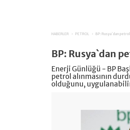
HABERLER
PETROL
BP: Rusya`dan petrol
BP: Rusya`dan pe
Enerji Günlüğü - BP Ba
petrol alınmasının durd
olduğunu, uygulanabilir 