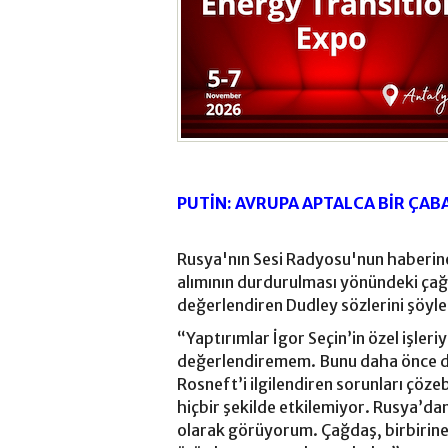
PUTİN: AVRUPA APTALCA BİR ÇABA
Rusya'nın Sesi Radyosu'nun haberine 
alımının durdurulması yönündeki çağr
değerlendiren Dudley sözlerini şöyl
“Yaptırımlar İgor Seçin’in özel işleri
değerlendiremem. Bunu daha önce d
Rosneft’i ilgilendiren sorunları çöze
hiçbir şekilde etkilemiyor. Rusya’da
olarak görüyorum. Çağdaş, birbirine 