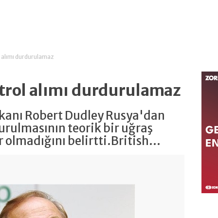
 alımı durdurulamaz
trol alımı durdurulamaz
şkanı Robert Dudley Rusya'dan
urulmasının teorik bir uğraş
olmadığını belirtti.British...