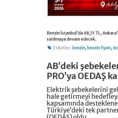
Benzin İstanbul’da 68,51 TL, Ankara
satılmaya devam edecek.
,
,
Etiketler :
benzin
benzin fiyatı
in
AB’deki şebekeler
PRO’ya OEDAŞ ka
Elektrik şebekelerini g
hale getirmeyi hedefle
kapsamında desteklene
Türkiye’deki tek partne
(OEDAŞ) oldu.