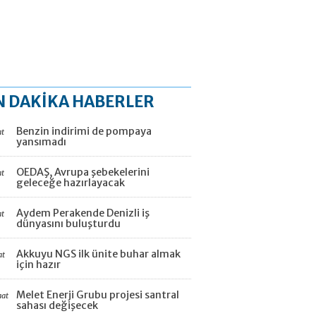
N DAKİKA HABERLER
Benzin indirimi de pompaya
at
yansımadı
OEDAŞ, Avrupa şebekelerini
at
geleceğe hazırlayacak
Aydem Perakende Denizli iş
at
dünyasını buluşturdu
Akkuyu NGS ilk ünite buhar almak
at
için hazır
Melet Enerji Grubu projesi santral
aat
sahası değişecek