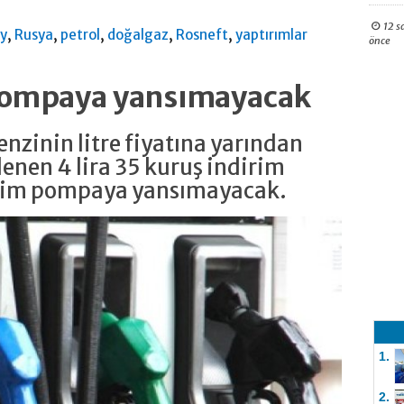
12 s
,
,
,
,
,
ey
Rusya
petrol
doğalgaz
Rosneft
yaptırımlar
önce
 pompaya yansımayacak
nzinin litre fiyatına yarından
enen 4 lira 35 kuruş indirim
irim pompaya yansımayacak.
1.
2.