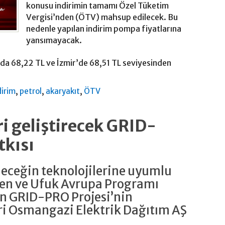
konusu indirimin tamamı Özel Tüketim
Vergisi’nden (ÖTV) mahsup edilecek. Bu
nedenle yapılan indirim pompa fiyatlarına
yansımayacak.
’da 68,22 TL ve İzmir’de 68,51 TL seviyesinden
,
,
,
dirim
petrol
akaryakıt
ÖTV
i geliştirecek GRID-
tkısı
eleceğin teknolojilerine uyumlu
yen ve Ufuk Avrupa Programı
n GRID-PRO Projesi’nin
ri Osmangazi Elektrik Dağıtım AŞ