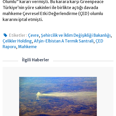
Olumlu” kararı vermişti. Bu karara karşı Greenpeace
Türkiye’nin yöre sakinleri ile birlikte açtığı davada
mahkeme Çevresel Etki Değerlendirme (ÇED) olumlu
kararını iptal etmişti.
,
,
Etiketler :
Çevre
Şehircilik ve İklim Değişikliği Bakanlığı
,
,
Çelikler Holding
Afşin-Elbistan A Termik Santrali
ÇED
,
Raporu
Mahkeme
İlgili Haberler