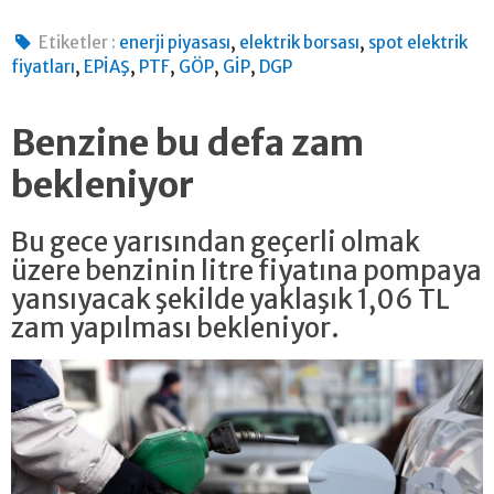
,
,
Etiketler :
enerji piyasası
elektrik borsası
spot elektrik
,
,
,
,
,
fiyatları
EPİAŞ
PTF
GÖP
GİP
DGP
Benzine bu defa zam
bekleniyor
Bu gece yarısından geçerli olmak
üzere benzinin litre fiyatına pompaya
yansıyacak şekilde yaklaşık 1,06 TL
zam yapılması bekleniyor.