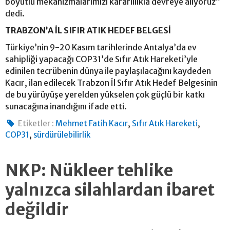
boyutlu mekanizmalarımızı kararlılıkla devreye alıyoruz”
dedi.
TRABZON’A İL SIFIR ATIK HEDEF BELGESİ
Türkiye’nin 9-20 Kasım tarihlerinde Antalya’da ev
sahipliği yapacağı COP31’de Sıfır Atık Hareketi’yle
edinilen tecrübenin dünya ile paylaşılacağını kaydeden
Kacır, ilan edilecek Trabzon İl Sıfır Atık Hedef Belgesinin
de bu yürüyüşe yerelden yükselen çok güçlü bir katkı
sunacağına inandığını ifade etti.
,
,
Etiketler :
Mehmet Fatih Kacır
Sıfır Atık Hareketi
,
COP31
sürdürülebilirlik
NKP: Nükleer tehlike
yalnızca silahlardan ibaret
değildir