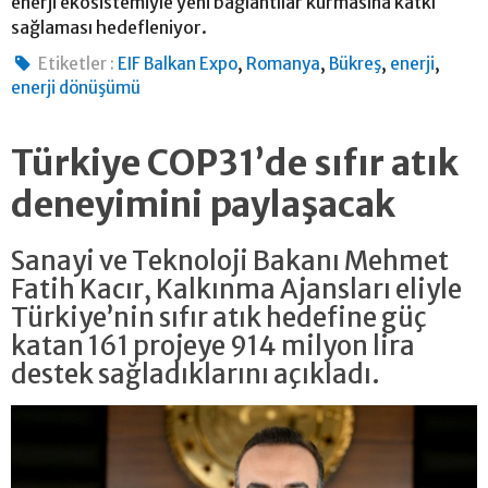
enerji ekosistemiyle yeni bağlantılar kurmasına katkı
sağlaması hedefleniyor.
,
,
,
,
Etiketler :
EIF Balkan Expo
Romanya
Bükreş
enerji
enerji dönüşümü
Türkiye COP31’de sıfır atık
deneyimini paylaşacak
Sanayi ve Teknoloji Bakanı Mehmet
Fatih Kacır, Kalkınma Ajansları eliyle
Türkiye’nin sıfır atık hedefine güç
katan 161 projeye 914 milyon lira
destek sağladıklarını açıkladı.