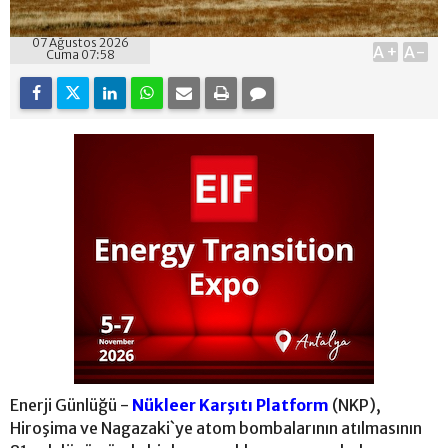
07 Ağustos 2026
A+
A-
Cuma 07:58
Enerji Günlüğü -
Nükleer Karşıtı Platform
(NKP),
Hiroşima ve Nagazaki`ye atom bombalarının atılmasının