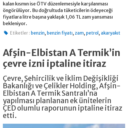
kalan kısmın ise ÖTV düzenlemesiyle karşılanması
öngörülüyor. Bu doğrultuda tüketicilerin ödeyeceği
fiyatlara litre başına yaklaşık 1,06 TL zam yansıması
bekleniyor.
,
,
,
,
Etiketler :
benzin
benzin fiyatı
zam
petrol
akaryakıt
Afşin-Elbistan A Termik’in
çevre izni iptaline itiraz
Çevre, Şehircilik ve İklim Değişikliği
Bakanlığı ve Çelikler Holding, Afşin-
Elbistan A Termik Santralı’na
yapılması planlanan ek ünitelerin
ÇED olumlu raporunun iptaline itiraz
etti.