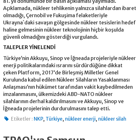
81. yıl dönümünde bir basın açıklaması yayımladı.
Açıklamada, nükleer tehlikenin yalnızca silahlardan ibaret
olmadığı, Çernobil ve Fukuşima felaketleriyle
Ukrayna`daki savaşın gölgesinde nükleer tesislerin hedef
haline gelmesinin nükleer teknolojinin hiçbir koşulda
güvenli olmadığını gösterdiği vurgulandı.
TALEPLER YİNELENDİ
Türkiye‘nin Akkuyu, Sinop ve İğneada projeleriyle nükleer
enerji politikalarındaki ısrarını sürdürdüğüne dikkat
çeken Platform, 2017‘de Birleşmiş Milletler Genel
Kurulunda kabul edilen Nükleer Silahların Yasaklanması
Anlaşması‘nın hükümet tarafından vakit kaybedilmeden
imzalanmasını, ülkemizdeki ABD-NATO nükleer
silahlarının derhal kaldırılmasını ve Akkuyu, Sinop ve
İğneada projelerinin durdurulmasını talep etti.
,
,
,
Etiketler :
NKP
Türkiye
nükleer enerji
nükleer silah