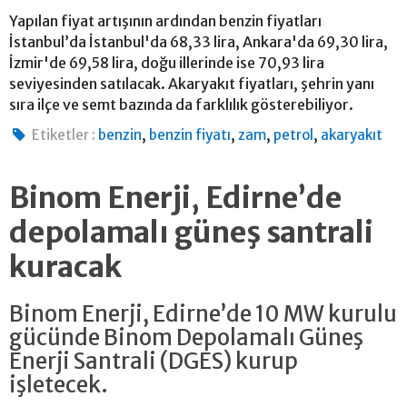
Yapılan fiyat artışının ardından benzin fiyatları
İstanbul’da İstanbul'da 68,33 lira, Ankara'da 69,30 lira,
İzmir'de 69,58 lira, doğu illerinde ise 70,93 lira
seviyesinden satılacak. Akaryakıt fiyatları, şehrin yanı
sıra ilçe ve semt bazında da farklılık gösterebiliyor.
,
,
,
,
Etiketler :
benzin
benzin fiyatı
zam
petrol
akaryakıt
Binom Enerji, Edirne’de
depolamalı güneş santrali
kuracak
Binom Enerji, Edirne’de 10 MW kurulu
gücünde Binom Depolamalı Güneş
Enerji Santrali (DGES) kurup
işletecek.