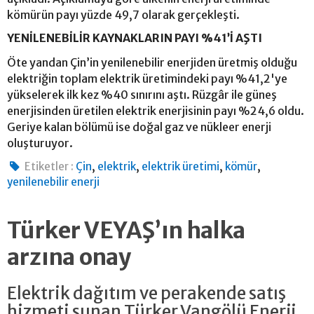
kömürün payı yüzde 49,7 olarak gerçekleşti.
YENİLENEBİLİR KAYNAKLARIN PAYI %41’İ AŞTI
Öte yandan Çin’in yenilenebilir enerjiden üretmiş olduğu
elektriğin toplam elektrik üretimindeki payı %41,2'ye
yükselerek ilk kez %40 sınırını aştı. Rüzgâr ile güneş
enerjisinden üretilen elektrik enerjisinin payı %24,6 oldu.
Geriye kalan bölümü ise doğal gaz ve nükleer enerji
oluşturuyor.
,
,
,
,
Etiketler :
Çin
elektrik
elektrik üretimi
kömür
yenilenebilir enerji
Türker VEYAŞ’ın halka
arzına onay
Elektrik dağıtım ve perakende satış
hizmeti sunan Türker Vangölü Enerji