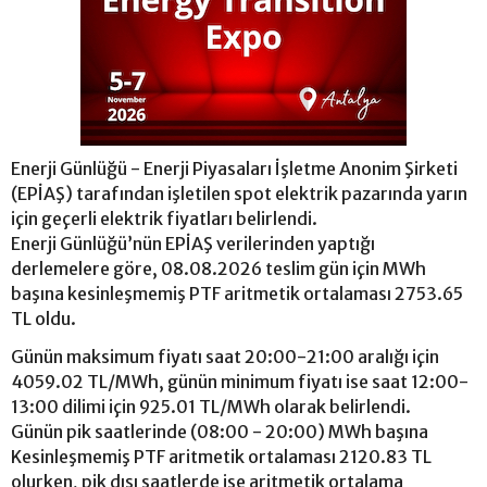
Enerji Günlüğü - Enerji Piyasaları İşletme Anonim Şirketi
(EPİAŞ) tarafından işletilen spot elektrik pazarında yarın
için geçerli elektrik fiyatları belirlendi.
Enerji Günlüğü’nün EPİAŞ verilerinden yaptığı
derlemelere göre, 08.08.2026 teslim gün için MWh
başına kesinleşmemiş PTF aritmetik ortalaması 2753.65
TL oldu.
Günün maksimum fiyatı saat 20:00-21:00 aralığı için
4059.02 TL/MWh, günün minimum fiyatı ise saat 12:00-
13:00 dilimi için 925.01 TL/MWh olarak belirlendi.
Günün pik saatlerinde (08:00 - 20:00) MWh başına
Kesinleşmemiş PTF aritmetik ortalaması 2120.83 TL
olurken, pik dışı saatlerde ise aritmetik ortalama