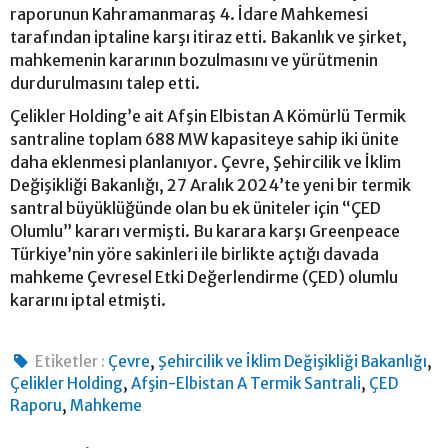
raporunun Kahramanmaraş 4. İdare Mahkemesi
tarafından iptaline karşı itiraz etti. Bakanlık ve şirket,
mahkemenin kararının bozulmasını ve yürütmenin
durdurulmasını talep etti.
Çelikler Holding’e ait Afşin Elbistan A Kömürlü Termik
santraline toplam 688 MW kapasiteye sahip iki ünite
daha eklenmesi planlanıyor. Çevre, Şehircilik ve İklim
Değişikliği Bakanlığı, 27 Aralık 2024’te yeni bir termik
santral büyüklüğünde olan bu ek üniteler için “ÇED
Olumlu” kararı vermişti. Bu karara karşı Greenpeace
Türkiye’nin yöre sakinleri ile birlikte açtığı davada
mahkeme Çevresel Etki Değerlendirme (ÇED) olumlu
kararını iptal etmişti.
,
,
Etiketler :
Çevre
Şehircilik ve İklim Değişikliği Bakanlığı
,
,
Çelikler Holding
Afşin-Elbistan A Termik Santrali
ÇED
,
Raporu
Mahkeme