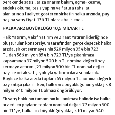
perakende satışı, arıza onarım bakım, açma-kesme,
endeks okuma, tesis yapımı ve fatura tahsilatı
alanlarında faaliyet gösteren şirketin halka arzında, pay
başına satış fiyatı 136 TL olarak belirlendi.
HALKA ARZ BÜYÜKLÜĞÜ 10,5 MİLYAR TL
Halk Yatırım, Vakıf Yatırım ve Ziraat Yatırım liderliğinde
oluşturulan konsorsiyum tarafından gerçekleşecek halka
arzda, şirket sermayesinin 529 milyon 354 bin 723
TL'den 566 milyon 854 bin 723 TL'ye çıkarılması
kapsamında 37 milyon 500 bin TL nominal değerli pay
sermaye artırımı, 27 milyon 500 bin TL nominal değerli
pay ise ortak satışı yoluyla yatırımcılara sunulacak.
Böylece halka arzda toplam 65 milyon TL nominal değerli
pay satışa çıkarılırken, halka arz büyüklüğünün yaklaşık 8
milyar 840 milyon TL olması öngörülüyor.
Ek satış hakkının tamamının kullanılması halinde ise halka
arz edilen payların toplam nominal değeri 77 milyon 500
bin TL'ye, halka arz büyüklüğü yaklaşık 10 milyar 540