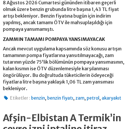
8 Ağustos 2026 Cumartesi gününden itibaren geçerli
olmak üzere benzin grubunda litre başına 1,43 TL fiyat
artışı bekleniyor. Benzin fiyatına bugün için indirim
yapılmış, ancak tamamı ÖTV ile mahsuplaşıldığı için
pompaya yansımamıştı.
ZAMMIN TAMAMI POMPAYA YANSIMAYACAK
Ancak mevcut uygulama kapsamında söz konusu artışın
tamamının pompa fiyatlarına yansıtılmayacağı, zam
tutarının yüzde 75'lik bölümünün pompaya yansımasının,
kalan kısmın ise ÖTV düzenlemesiyle karşılanması
öngörülüyor. Bu doğrultuda tüketicilerin ödeyeceği
fiyatlara litre başına yaklaşık 1,06 TL zam yansıması
bekleniyor.
,
,
,
,
Etiketler :
benzin
benzin fiyatı
zam
petrol
akaryakıt
Afşin-Elbistan A Termik’in