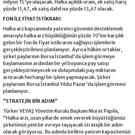
milyon TL'ye ulaşacak. Halka açıklık oranı, ek satış hariç
yüzde 11,47, ek satış dahil ise yüzde 13,67 olacak.
FON İLE FİYAT İSTİKRARI
Halka arz kapsamında yatırımcı güvenini desteklemek
amacıyla halka arz büyüklüğünün yüzde 70’ine karşılık
gelen bir fon ile fiyat istikrarını sağlayıcı işlemlerin
gerçekleştirilmesi planlanıyor. Ayrıca hâkim ortaklar,
şirket paylarının Borsa İstanbul'da işlem görmeye
başlamasının ardından bir yıl boyunca pay satışı
gerçekleştirmeyecek ve dolaşımdaki pay miktarını
artıracak herhangi bir işlem yapmayacak. Şirket
paylarının Borsa İstanbul Yıldız Pazar'da işlem görmesi
planlanıyor.
“STRATEJİK BİR ADIM”
Türker VEYAŞ Yönetim Kurulu Başkanı Murat Papila,
"Halka arzı, uzun yıllardır emek vererek büyüttüğümüz
şirketimizi yeni bir evreye taşıyacak stratejik bir adım
olarak görüyoruz. Bu adımla birlikte yatırım kapasitemizi