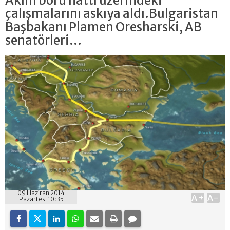
Akım boru hattı üzerindeki
çalışmalarını askıya aldı.Bulgaristan
Başbakanı Plamen Oresharski, AB
senatörleri...
09 Haziran 2014
A+
A-
Pazartesi 10:35