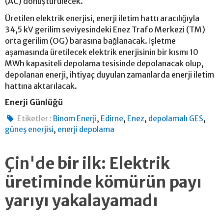
(AC) dönüştürülecek.
Üretilen elektrik enerjisi, enerji iletim hattı aracılığıyla
34,5 kV gerilim seviyesindeki Enez Trafo Merkezi (TM)
orta gerilim (OG) barasına bağlanacak. İşletme
aşamasında üretilecek elektrik enerjisinin bir kısmı 10
MWh kapasiteli depolama tesisinde depolanacak olup,
depolanan enerji, ihtiyaç duyulan zamanlarda enerji iletim
hattına aktarılacak.
Enerji Günlüğü
,
,
,
,
Etiketler :
Binom Enerji
Edirne
Enez
depolamalı GES
,
güneş enerjisi
enerji depolama
Çin'de bir ilk: Elektrik
üretiminde kömürün payı
yarıyı yakalayamadı