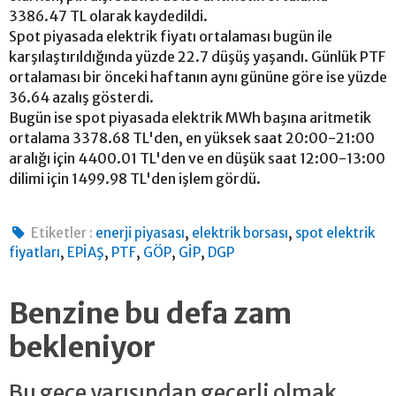
3386.47 TL olarak kaydedildi.
Spot piyasada elektrik fiyatı ortalaması bugün ile
karşılaştırıldığında yüzde 22.7 düşüş yaşandı. Günlük PTF
ortalaması bir önceki haftanın aynı gününe göre ise yüzde
36.64 azalış gösterdi.
Bugün ise spot piyasada elektrik MWh başına aritmetik
ortalama 3378.68 TL'den, en yüksek saat 20:00-21:00
aralığı için 4400.01 TL'den ve en düşük saat 12:00-13:00
dilimi için 1499.98 TL'den işlem gördü.
,
,
Etiketler :
enerji piyasası
elektrik borsası
spot elektrik
,
,
,
,
,
fiyatları
EPİAŞ
PTF
GÖP
GİP
DGP
Benzine bu defa zam
bekleniyor
Bu gece yarısından geçerli olmak