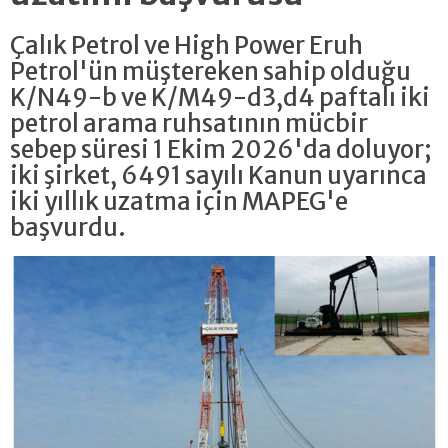
Çalık Petrol ve High Power Eruh
Petrol'ün müştereken sahip olduğu
K/N49-b ve K/M49-d3,d4 paftalı iki
petrol arama ruhsatının mücbir
sebep süresi 1 Ekim 2026'da doluyor;
iki şirket, 6491 sayılı Kanun uyarınca
iki yıllık uzatma için MAPEG'e
başvurdu.