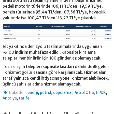
arası boru hattı teslim işlemlerinde m³ başına hizmet
bedeli motorin türlerinde 106,11 TL'den 119,59 TL'ye,
benzin türlerinde 95,44 TL'den 107,56 TL'ye, havacılık
yakıtında ise 100,47 TL'den 113,23 TL'ye çıkarıldı.
Jet yakıtında denizyolu teslim almalarında uygulanan
%100 indirim muhafaza edildi. Kapasite kiralama
talepleri her bir ürün için 180 günden az olamayacak.
Tesis erişim talepleri kapasite kısıtları dahilinde ilk gelen
ilk hizmet görür esasına göre karşılanacak. Hizmet alan
taraf yalnızca kendi ihtiyacına yönelik hizmet alabilecek,
üçüncü şahıslar adına hizmet alamayacak.
,
,
,
,
,
Etiketler :
enerji
petrol
depolama
Petrol Ofisi
EPDK
,
Antalya
tarife