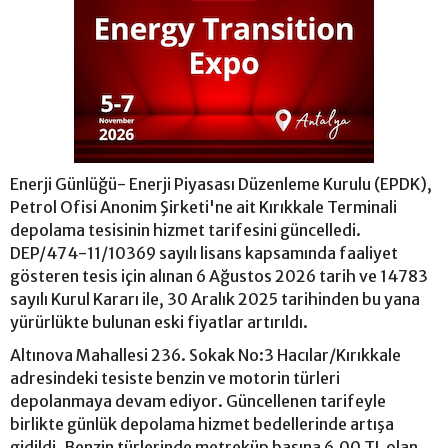
Enerji Günlüğü- Enerji Piyasası Düzenleme Kurulu (EPDK),
Petrol Ofisi Anonim Şirketi'ne ait Kırıkkale Terminali
depolama tesisinin hizmet tarifesini güncelledi.
DEP/474-11/10369 sayılı lisans kapsamında faaliyet
gösteren tesis için alınan 6 Ağustos 2026 tarih ve 14783
sayılı Kurul Kararı ile, 30 Aralık 2025 tarihinden bu yana
yürürlükte bulunan eski fiyatlar artırıldı.
Altınova Mahallesi 236. Sokak No:3 Hacılar/Kırıkkale
adresindeki tesiste benzin ve motorin türleri
depolanmaya devam ediyor. Güncellenen tarifeyle
birlikte günlük depolama hizmet bedellerinde artışa
gidildi. Benzin türlerinde metreküp başına 6,00 TL olan