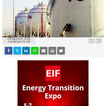
08 Ağustos 2026
A+
A-
Cumartesi 12:48