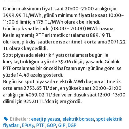
Günün maksimum fiyatı saat 20:00-21:00 aralığı için
3999.99 TL/MWh, günün minimum fiyatı ise saat 10:00-
11:00 dilimi için 175 TL/MWh olarak belirlendi.
Günün pik saatlerinde (08:00 - 20:00) MWh başına
Kesinleşmemiş PTF aritmetik ortalaması 889.19 TL
olurken, pik dışı saatlerde ise aritmetik ortalama 3071.22
TL olarak kaydedildi.
Spot piyasada elektrik fiyatı ortalaması bugün ile
karşılaştırıldığında yüzde 39.06 düşüş yaşandı. Günlük
PTF ortalaması bir önceki haftanın aynı gününe göre ise
yüzde 14.43 azalış gösterdi.
Bugün ise spot piyasada elektrik MWh başına aritmetik
ortalama 2753.65 TL'den, en yüksek saat 20:00-21:00
aralığı için 4059.02 TL'den ve en düşük saat 12:00-13:00
dilimi için 925.01 TL'den işlem gördü.
,
,
Etiketler :
enerji piyasası
elektrik borsası
spot elektrik
,
,
,
,
,
fiyatları
EPİAŞ
PTF
GÖP
GİP
DGP