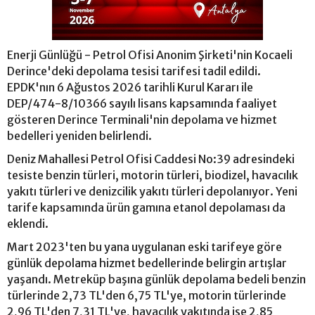
Enerji Günlüğü - Petrol Ofisi Anonim Şirketi'nin Kocaeli
Derince'deki depolama tesisi tarifesi tadil edildi.
EPDK'nın 6 Ağustos 2026 tarihli Kurul Kararı ile
DEP/474-8/10366 sayılı lisans kapsamında faaliyet
gösteren Derince Terminali'nin depolama ve hizmet
bedelleri yeniden belirlendi.
Deniz Mahallesi Petrol Ofisi Caddesi No:39 adresindeki
tesiste benzin türleri, motorin türleri, biodizel, havacılık
yakıtı türleri ve denizcilik yakıtı türleri depolanıyor. Yeni
tarife kapsamında ürün gamına etanol depolaması da
eklendi.
Mart 2023'ten bu yana uygulanan eski tarifeye göre
günlük depolama hizmet bedellerinde belirgin artışlar
yaşandı. Metreküp başına günlük depolama bedeli benzin
türlerinde 2,73 TL'den 6,75 TL'ye, motorin türlerinde
2,96 TL'den 7,31 TL'ye, havacılık yakıtında ise 2,85