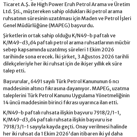
Ticaret A.Ş. ile High Power Eruh Petrol Arama ve Üretim
Ltd. Şti., müştereken sahip oldukları iki petrol arama
ruhsatının süresinin uzatılması için Maden ve Petrol İşleri
Genel Müdürlüğüne (MAPEG) başvurdu.
Şirketlerin ortak sahip olduğu K/N49-b paftalı ve
K/M49-d3,d4 paftalı petrol arama ruhsatlarının mücbir
sebep kapsamında uzatılmış süreleri 1 Ekim 2026
tarihinde sona erecek. İki şirket, 3 Ağustos 2026 tarihli
dilekçeleriyle her iki ruhsat için de ikişer yıllık ek süre
talep etti.
Başvurular, 6491 sayılı Türk Petrol Kanununun 6 ncı
maddesinin altıncı fıkrasına dayanıyor. MAPEG, uzatma
taleplerini Türk Petrol Kanunu Uygulama Yönetmeliğinin
14 üncü maddesinin birinci fıkrası uyarınca ilan etti.
K/N49-b paftalı ruhsata ilişkin başvuru 7918/2/1-1,
K/M49-d3,d4 paftalı ruhsata ilişkin başvuru ise
7918/3/1-1 sayıyla kayda geçti. Onay verilmesi halinde
her iki ruhsat da 1 Ekim 2026'dan itibaren iki yıl daha