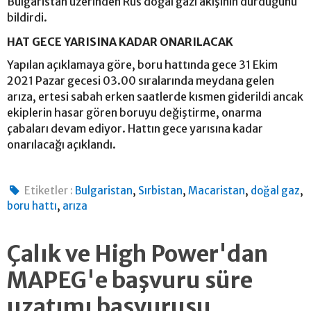
Bulgaristan üzerinden Rus doğal gazı akışının durduğunu
bildirdi.
HAT GECE YARISINA KADAR ONARILACAK
Yapılan açıklamaya göre, boru hattında gece 31 Ekim
2021 Pazar gecesi 03.00 sıralarında meydana gelen
arıza, ertesi sabah erken saatlerde kısmen giderildi ancak
ekiplerin hasar gören boruyu değiştirme, onarma
çabaları devam ediyor. Hattın gece yarısına kadar
onarılacağı açıklandı.
,
,
,
,
Etiketler :
Bulgaristan
Sırbistan
Macaristan
doğal gaz
,
boru hattı
arıza
Çalık ve High Power'dan
MAPEG'e başvuru süre
uzatımı başvurusu