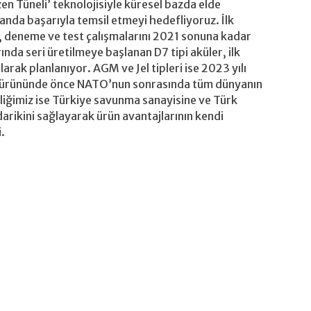
en Tüneli’ teknolojisiyle küresel bazda elde
landa başarıyla temsil etmeyi hedefliyoruz. İlk
r, deneme ve test çalışmalarını 2021 sonuna kadar
nda seri üretilmeye başlanan D7 tipi aküler, ilk
arak planlanıyor. AGM ve Jel tipleri ise 2023 yılı
7 ürününde önce NATO’nun sonrasında tüm dünyanın
eliğimiz ise Türkiye savunma sanayisine ve Türk
edarikini sağlayarak ürün avantajlarının kendi
i.