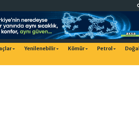
raçlar
Yenilenebilir
Kömür
Petrol
Doğa