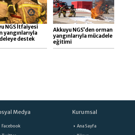
u NGS İtfaiyesi
Akkuyu NGS’den orman
 yangınlarıyla
yangınlarıyla mücadele
deleye destek
eğitimi
osyal Medya
Kurumsal
Facebook
Ana Sayfa