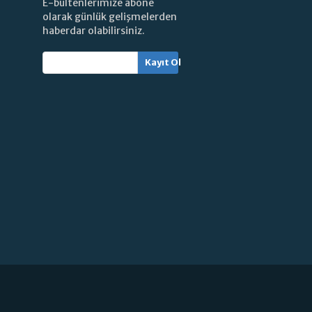
E-bültenlerimize abone
olarak günlük gelişmelerden
haberdar olabilirsiniz.
Kayıt Ol