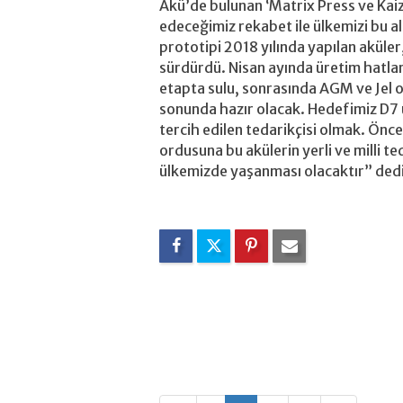
Akü’de bulunan ‘Matrix Press ve Kaiz
edeceğimiz rekabet ile ülkemizi bu a
prototipi 2018 yılında yapılan aküle
sürdürdü. Nisan ayında üretim hatları
etapta sulu, sonrasında AGM ve Jel ol
sonunda hazır olacak. Hedefimiz D
tercih edilen tedarikçisi olmak. Önc
ordusuna bu akülerin yerli ve milli t
ülkemizde yaşanması olacaktır” ded