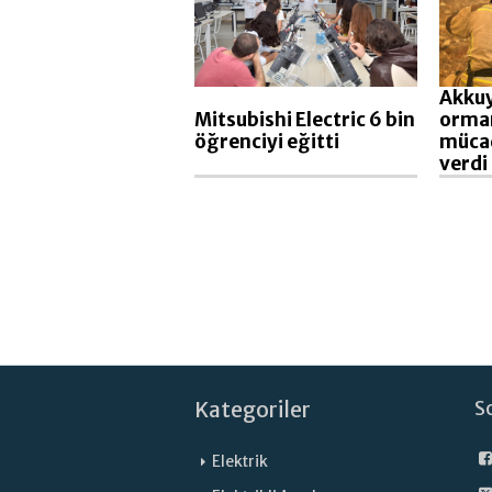
Akkuy
Mitsubishi Electric 6 bin
orman
öğrenciyi eğitti
müca
verdi
Kategoriler
S
Elektrik