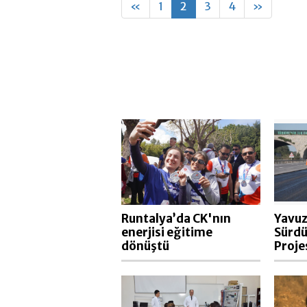
«
1
2
3
4
»
Runtalya’da CK'nın
Yavuz
enerjisi eğitime
Sürdü
dönüştü
Proje