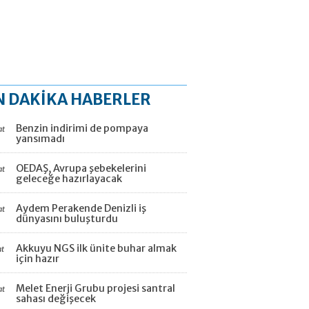
N DAKİKA HABERLER
Benzin indirimi de pompaya
at
yansımadı
OEDAŞ, Avrupa şebekelerini
at
geleceğe hazırlayacak
Aydem Perakende Denizli iş
at
dünyasını buluşturdu
Akkuyu NGS ilk ünite buhar almak
at
için hazır
Melet Enerji Grubu projesi santral
at
sahası değişecek