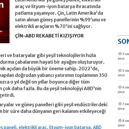
araç ve lityum-iyon batarya ihracatında
patlama yaşanıyor. Çin, Latin Amerika'da
satın alınan güneş panellerinin %99'unu ve
elektrikli araçların %70'ini sağlıyor.
ÇİN-ABD REKABETİ KIZIŞIYOR
SO
5 sa
eri ve bataryalar gibi yeşil teknolojilerin hızla
önce
rdurma çabalarının hayati bir ayağını oluşturuyor.
mik açıdan da büyük bir öneme sahip. 2022'de,
5 sa
e yapılan doğrudan yabancı yatırımın toplamının 350
önce
nızca o yıl değil on yıllar boyunca diğer tüm
6 sa
an çok daha fazla. Bu da yeşil teknolojiyi ABD'nin
önce
getirdi.
aryalar ve güneş panelleri gibi yeşil endüstrilerdeki
7 sa
önce
n bir süre daha dünyanın geri kalanını etkileyeceği
8 sa
önce
,
,
,
ş paneli
elektrikli araç
lityum-iyon batarya
ABD