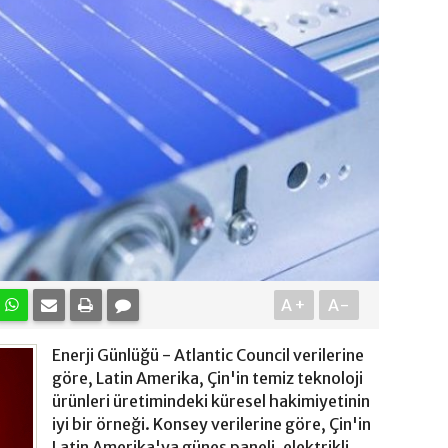
A+
A-
Enerji Günlüğü - Atlantic Council verilerine
göre, Latin Amerika, Çin'in temiz teknoloji
ürünleri üretimindeki küresel hakimiyetinin
iyi bir örneği. Konsey verilerine göre, Çin'in
Latin Amerika'ya güneş paneli, elektrikli