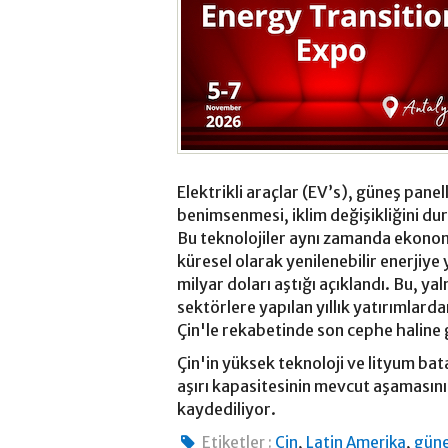
Elektrikli araçlar (EV’s), güneş panell
benimsenmesi, iklim değişikliğini du
Bu teknolojiler aynı zamanda ekono
küresel olarak yenilenebilir enerjiy
milyar doları aştığı açıklandı. Bu, yal
sektörlere yapılan yıllık yatırımlard
Çin'le rekabetinde son cephe haline 
Çin'in yüksek teknoloji ve lityum bat
aşırı kapasitesinin mevcut aşamasını
kaydediliyor.
,
,
Etiketler :
Çin
Latin Amerika
güne