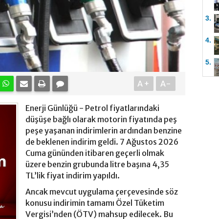
3.
4.
5.
A+
A-
Enerji Günlüğü - Petrol fiyatlarındaki
düşüşe bağlı olarak motorin fiyatında peş
peşe yaşanan indirimlerin ardından benzine
de beklenen indirim geldi. 7 Ağustos 2026
Cuma gününden itibaren geçerli olmak
üzere benzin grubunda litre başına 4,35
TL’lik fiyat indirim yapıldı.
Ancak mevcut uygulama çerçevesinde söz
konusu indirimin tamamı Özel Tüketim
Vergisi’nden (ÖTV) mahsup edilecek. Bu