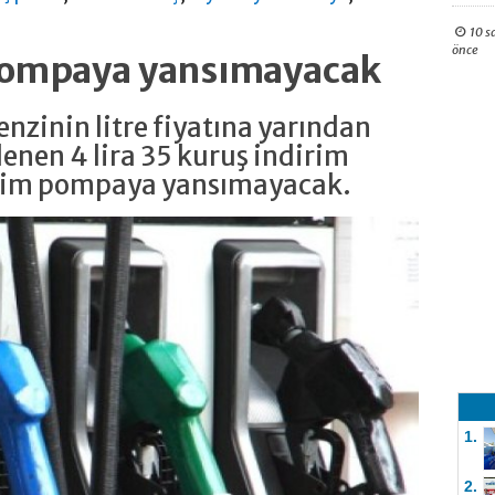
10 s
önce
 pompaya yansımayacak
nzinin litre fiyatına yarından
enen 4 lira 35 kuruş indirim
irim pompaya yansımayacak.
1.
2.