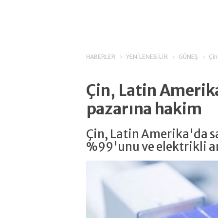
HABERLER
YENİLENEBİLİR
GÜNEŞ
Çin
Çin, Latin Amerika
pazarına hakim
Çin, Latin Amerika'da s
%99'unu ve elektrikli a