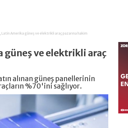
, Latin Amerika güneş ve elektrikli araç pazarına hakim
 güneş ve elektrikli araç
atın alınan güneş panellerinin
raçların %70'ini sağlıyor.