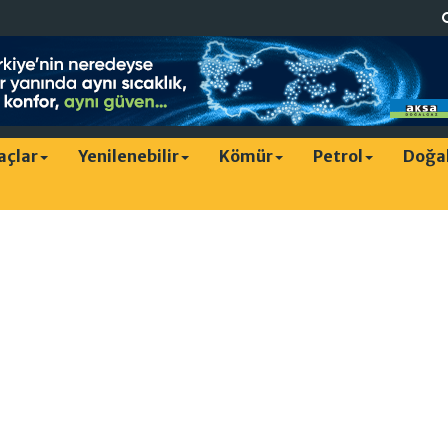
raçlar
Yenilenebilir
Kömür
Petrol
Doğa