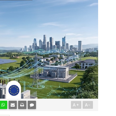
A+
A-