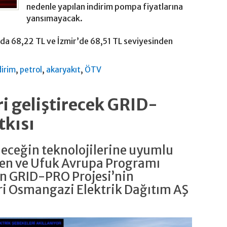
nedenle yapılan indirim pompa fiyatlarına
yansımayacak.
’da 68,22 TL ve İzmir’de 68,51 TL seviyesinden
,
,
,
dirim
petrol
akaryakıt
ÖTV
i geliştirecek GRID-
tkısı
eleceğin teknolojilerine uyumlu
yen ve Ufuk Avrupa Programı
n GRID-PRO Projesi’nin
ri Osmangazi Elektrik Dağıtım AŞ