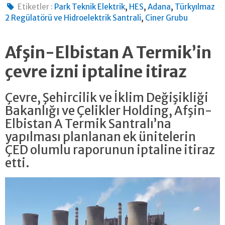
,
,
,
Etiketler :
Park Teknik Elektrik
HES
Adana
Türkyılmaz
,
2 Regülatörü ve Hidroelektrik Santrali
Ciner Grubu
Afşin-Elbistan A Termik’in
çevre izni iptaline itiraz
Çevre, Şehircilik ve İklim Değişikliği
Bakanlığı ve Çelikler Holding, Afşin-
Elbistan A Termik Santralı’na
yapılması planlanan ek ünitelerin
ÇED olumlu raporunun iptaline itiraz
etti.