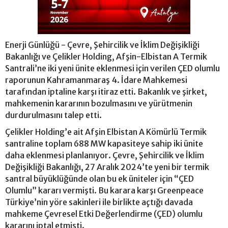
Enerji Günlüğü - Çevre, Şehircilik ve İklim Değişikliği
Bakanlığı ve Çelikler Holding, Afşin-Elbistan A Termik
Santrali’ne iki yeni ünite eklenmesi için verilen ÇED olumlu
raporunun Kahramanmaraş 4. İdare Mahkemesi
tarafından iptaline karşı itiraz etti. Bakanlık ve şirket,
mahkemenin kararının bozulmasını ve yürütmenin
durdurulmasını talep etti.
Çelikler Holding’e ait Afşin Elbistan A Kömürlü Termik
santraline toplam 688 MW kapasiteye sahip iki ünite
daha eklenmesi planlanıyor. Çevre, Şehircilik ve İklim
Değişikliği Bakanlığı, 27 Aralık 2024’te yeni bir termik
santral büyüklüğünde olan bu ek üniteler için “ÇED
Olumlu” kararı vermişti. Bu karara karşı Greenpeace
Türkiye’nin yöre sakinleri ile birlikte açtığı davada
mahkeme Çevresel Etki Değerlendirme (ÇED) olumlu
kararını iptal etmişti.