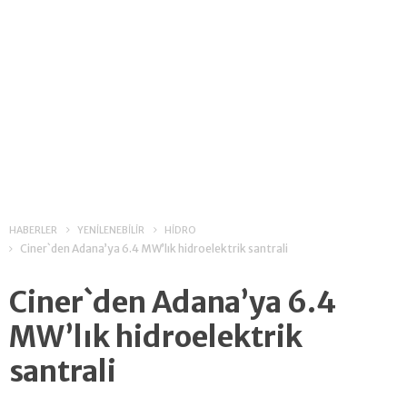
HABERLER
YENİLENEBİLİR
HİDRO
Ciner`den Adana’ya 6.4 MW’lık hidroelektrik santrali
Ciner`den Adana’ya 6.4
MW’lık hidroelektrik
santrali