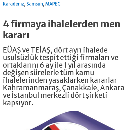
,
,
Karadeniz
Samsun
MAPEG
4 firmaya ihalelerden men
kararı
EÜAŞ ve TEİAŞ, dört ayrı ihalede
usulsüzlük tespit ettiği firmaları ve
ortaklarını 6 ay ile 1 yıl arasında
değişen sürelerle tüm kamu
ihalelerinden yasaklarken kararlar
Kahramanmaraş, Çanakkale, Ankara
ve İstanbul merkezli dört şirketi
kapsıyor.