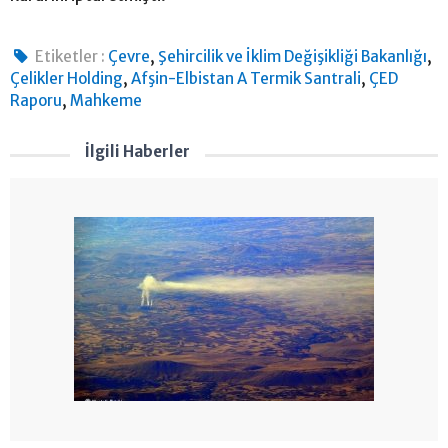
,
,
Etiketler :
Çevre
Şehircilik ve İklim Değişikliği Bakanlığı
,
,
Çelikler Holding
Afşin-Elbistan A Termik Santrali
ÇED
,
Raporu
Mahkeme
İlgili Haberler