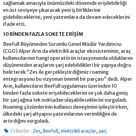
sağlamak amacıyla önümüzdeki dönemde erişilebilirliği
en üst seviyeye çıkaracak yeni iş birliklerine
gidebileceklerini, yeni yatırımlara da devam edeceklerini
ifade etti.
10 BİNDEN FAZLA SOKETE ERİŞİM
Beefull Büyümeden Sorumlu Genel Müdür Yardımcısı
(CGO) Alper Arın da elektrikli araçlar ekosisteminin, araç
kullanıcılarının hangi operatörün istasyonunda olduklarını
düşünmeden araçlarını şarj edebildikleri bir yapıya doğru
belirterek “Zes ile gerçekleştirdiğimiz roaming
entegrasyonu bu vizyonun önemli bir parçası” dedi. Alper
Arın, kullanıcıların Beefull uygulaması üzerinden 10
binden fazla sokete erişebileceklerini ve çok daha geniş
bir şarj ağına tek noktadan ulaşabileceklerini vurguladı.
Roaming çözümlerinin kullanıcı deneyimini iyileştirirken,
ülkedeki şarj altyapısı yatırımlarının verimliliğini de
artırdığını vurguladı.
,
,
,
Etiketler :
Zes
Beefull
elektrikli araçlar
şarj