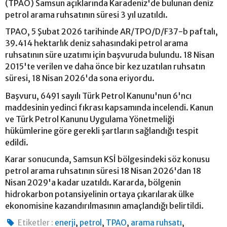
(TPAO) Samsun açıklarında Karadeniz'de bulunan deniz
petrol arama ruhsatının süresi 3 yıl uzatıldı.
TPAO, 5 Şubat 2026 tarihinde AR/TPO/D/F37-b paftalı,
39.414 hektarlık deniz sahasındaki petrol arama
ruhsatının süre uzatımı için başvuruda bulundu. 18 Nisan
2015'te verilen ve daha önce bir kez uzatılan ruhsatın
süresi, 18 Nisan 2026'da sona eriyordu.
Başvuru, 6491 sayılı Türk Petrol Kanunu'nun 6'ncı
maddesinin yedinci fıkrası kapsamında incelendi. Kanun
ve Türk Petrol Kanunu Uygulama Yönetmeliği
hükümlerine göre gerekli şartların sağlandığı tespit
edildi.
Karar sonucunda, Samsun KSİ bölgesindeki söz konusu
petrol arama ruhsatının süresi 18 Nisan 2026'dan 18
Nisan 2029'a kadar uzatıldı. Kararda, bölgenin
hidrokarbon potansiyelinin ortaya çıkarılarak ülke
ekonomisine kazandırılmasının amaçlandığı belirtildi.
,
,
,
,
Etiketler :
enerji
petrol
TPAO
arama ruhsatı