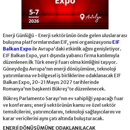
Enerji Günlüğü - Enerji sektörünün önde gelen uluslararası
buluşma platformlarından EIF, yeni organizasyonu
EIF
Balkan Expo
ile Avrupa'daki etkinlik ağını genişletiyor.
EIF Balkan Expo, yurt dışında yabancı firma katılımıyla
düzenlenen ilk Türk enerji fuarı olma kimliğini taşıyor.
Güneydoğu Avrupa'nın enerji dönüşümüne, teknoloji
yatırımlarına ve bölgesel iş birliklerine odaklanacak EIF
Balkan Expo, 20-21 Mayıs 2027 tarihlerinde
Romanya'nın başkenti Bükreş'te düzenlenecek.
Bükreş Parlamento Sarayı'nın ev sahipliği yapacağı fuar
ve konferans; enerji sektörünün kamu ve özel sektör
temsilcilerini, yatırımcılarını, teknoloji sağlayıcılarını ve
karar vericilerini aynı çatı altında buluşturacak.
ENERJİ DÖNÜŞÜMÜNE ODAKLANILACAK