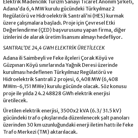
Elektrik Madencilik Turizm Sanayi Ticaret Anonim Şirketi,
Adana’da 6,4 MW kurulu gücündeki Türkyılmaz 2
Regülatörü ve Hidroelektrik Santrali’ni (HES) kurmak
üzere çalışmalara başladı. Proje için Çevresel Etki
Değerlendirme (ÇED) başvurusunu yapan firma, diğer
izinlerini de alarak üretim lisansını almayı hedefliyor.
SANTRAL’DE 24,4 GWH ELEKTRİK ÜRETİLECEK
Adana ili Saimbeyli ve Feke ilçeleri Çorak Köyü ve
Güzpınarı Köyü sınırlarında Yağnik Deresi üzerinde
kurulması hedeflenen Türkyılmaz Regülatörü ve
Hidroelektrik Santrali 2 projesi, 6,408 MW (6,408
MWm-6,151 MWe) kurulu gücünde olacak. Söz konusu
proje ile yılda 24.248828 GWh elektrik enerjisi
üretilecek.
Üretilen elektrik enerjisi, 3500x2 kVA (6.3/ 31.5 kV)
gücündeki trafo çıkışlarında düzenlenecek şalt panoları
üzerinden 30 km uzunluğundaki enerji iletim hattı ile Feke
Trafo Merkezi (TM) aktarılacak.