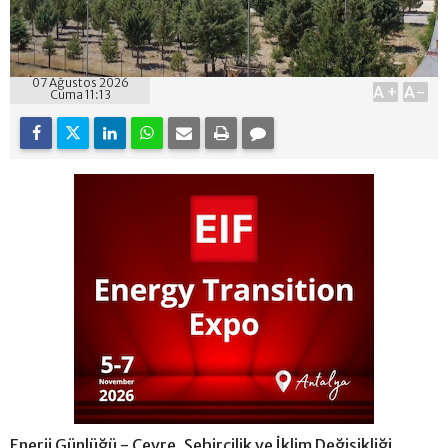
07 Ağustos 2026
A+
A-
Cuma 11:13
Enerji Günlüğü - Çevre, Şehircilik ve İklim Değişikliği