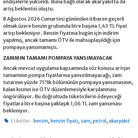
endişelerle yükseldi. Buna bağlı olarak akaryakıtta da
artış beklentisi oluştu.
8 Ağustos 2026 Cumartesi gününden itibaren geçerli
olmak üzere benzin grubunda litre başına 1,43 TL fiyat
artışı bekleniyor. Benzin fiyatına bugün için indirim
yapılmış, ancak tamamı ÖTV ile mahsuplaşıldığı için
pompaya yansımamıştı.
ZAMMIN TAMAMI POMPAYA YANSIMAYACAK
Ancak mevcut uygulama kapsamında söz konusu artışın
tamamının pompa fiyatlarına yansıtılmayacağı, zam
tutarının yüzde 75'lik bölümünün pompaya yansımasının,
kalan kısmın ise ÖTV düzenlemesiyle karşılanması
öngörülüyor. Bu doğrultuda tüketicilerin ödeyeceği
fiyatlara litre başına yaklaşık 1,06 TL zam yansıması
bekleniyor.
,
,
,
,
Etiketler :
benzin
benzin fiyatı
zam
petrol
akaryakıt