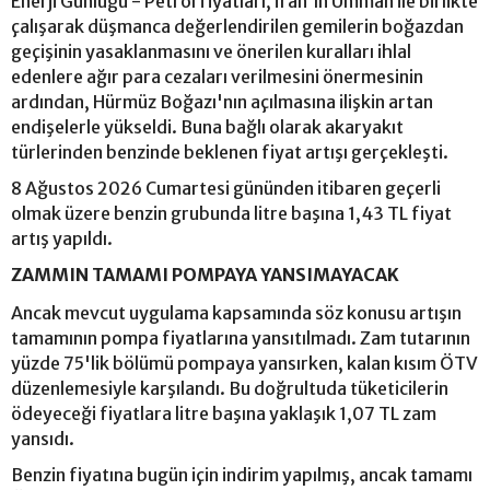
Enerji Günlüğü - Petrol fiyatları, İran'ın Umman ile birlikte
çalışarak düşmanca değerlendirilen gemilerin boğazdan
geçişinin yasaklanmasını ve önerilen kuralları ihlal
edenlere ağır para cezaları verilmesini önermesinin
ardından, Hürmüz Boğazı'nın açılmasına ilişkin artan
endişelerle yükseldi. Buna bağlı olarak akaryakıt
türlerinden benzinde beklenen fiyat artışı gerçekleşti.
8 Ağustos 2026 Cumartesi gününden itibaren geçerli
olmak üzere benzin grubunda litre başına 1,43 TL fiyat
artış yapıldı.
ZAMMIN TAMAMI POMPAYA YANSIMAYACAK
Ancak mevcut uygulama kapsamında söz konusu artışın
tamamının pompa fiyatlarına yansıtılmadı. Zam tutarının
yüzde 75'lik bölümü pompaya yansırken, kalan kısım ÖTV
düzenlemesiyle karşılandı. Bu doğrultuda tüketicilerin
ödeyeceği fiyatlara litre başına yaklaşık 1,07 TL zam
yansıdı.
Benzin fiyatına bugün için indirim yapılmış, ancak tamamı