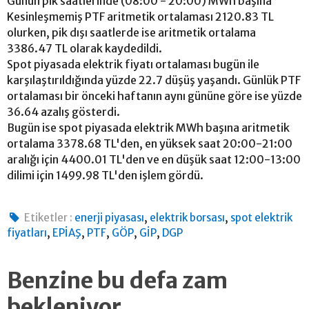
Günün pik saatlerinde (08:00 - 20:00) MWh başına
Kesinleşmemiş PTF aritmetik ortalaması 2120.83 TL
olurken, pik dışı saatlerde ise aritmetik ortalama
3386.47 TL olarak kaydedildi.
Spot piyasada elektrik fiyatı ortalaması bugün ile
karşılaştırıldığında yüzde 22.7 düşüş yaşandı. Günlük PTF
ortalaması bir önceki haftanın aynı gününe göre ise yüzde
36.64 azalış gösterdi.
Bugün ise spot piyasada elektrik MWh başına aritmetik
ortalama 3378.68 TL'den, en yüksek saat 20:00-21:00
aralığı için 4400.01 TL'den ve en düşük saat 12:00-13:00
dilimi için 1499.98 TL'den işlem gördü.
,
,
Etiketler :
enerji piyasası
elektrik borsası
spot elektrik
,
,
,
,
,
fiyatları
EPİAŞ
PTF
GÖP
GİP
DGP
Benzine bu defa zam
bekleniyor