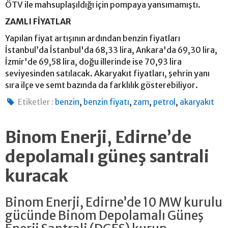
ÖTV ile mahsuplaşıldığı için pompaya yansımamıştı.
ZAMLI FİYATLAR
Yapılan fiyat artışının ardından benzin fiyatları
İstanbul’da İstanbul'da 68,33 lira, Ankara'da 69,30 lira,
İzmir'de 69,58 lira, doğu illerinde ise 70,93 lira
seviyesinden satılacak. Akaryakıt fiyatları, şehrin yanı
sıra ilçe ve semt bazında da farklılık gösterebiliyor.
,
,
,
,
Etiketler :
benzin
benzin fiyatı
zam
petrol
akaryakıt
Binom Enerji, Edirne’de
depolamalı güneş santrali
kuracak
Binom Enerji, Edirne’de 10 MW kurulu
gücünde Binom Depolamalı Güneş