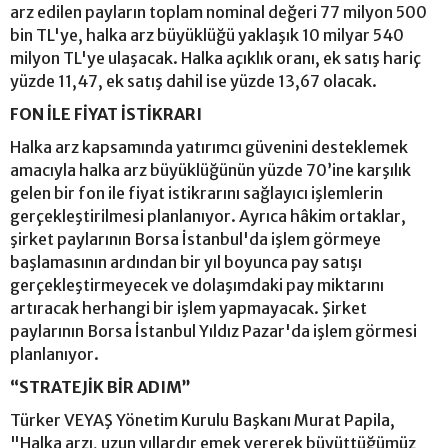
arz edilen payların toplam nominal değeri 77 milyon 500
bin TL'ye, halka arz büyüklüğü yaklaşık 10 milyar 540
milyon TL'ye ulaşacak. Halka açıklık oranı, ek satış hariç
yüzde 11,47, ek satış dahil ise yüzde 13,67 olacak.
FON İLE FİYAT İSTİKRARI
Halka arz kapsamında yatırımcı güvenini desteklemek
amacıyla halka arz büyüklüğünün yüzde 70’ine karşılık
gelen bir fon ile fiyat istikrarını sağlayıcı işlemlerin
gerçekleştirilmesi planlanıyor. Ayrıca hâkim ortaklar,
şirket paylarının Borsa İstanbul'da işlem görmeye
başlamasının ardından bir yıl boyunca pay satışı
gerçekleştirmeyecek ve dolaşımdaki pay miktarını
artıracak herhangi bir işlem yapmayacak. Şirket
paylarının Borsa İstanbul Yıldız Pazar'da işlem görmesi
planlanıyor.
“STRATEJİK BİR ADIM”
Türker VEYAŞ Yönetim Kurulu Başkanı Murat Papila,
"Halka arzı, uzun yıllardır emek vererek büyüttüğümüz