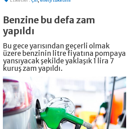
Etiketler :
Çin
enerji tüketimi
Benzine bu defa zam
yapıldı
Bu gece yarısından geçerli olmak
üzere benzinin litre fiyatına pompaya
yansıyacak şekilde yaklaşık 1 lira 7
kuruş zam yapıldı.