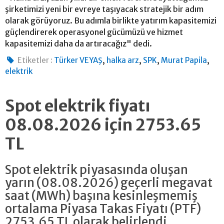
şirketimizi yeni bir evreye taşıyacak stratejik bir adım
olarak görüyoruz. Bu adımla birlikte yatırım kapasitemizi
güçlendirerek operasyonel gücümüzü ve hizmet
kapasitemizi daha da artıracağız" dedi.
,
,
,
,
Etiketler :
Türker VEYAŞ
halka arz
SPK
Murat Papila
elektrik
Spot elektrik fiyatı
08.08.2026 için 2753.65
TL
Spot elektrik piyasasında oluşan
yarın (08.08.2026) geçerli megavat
saat (MWh) başına kesinleşmemiş
ortalama Piyasa Takas Fiyatı (PTF)
2753.65 TL olarak belirlendi.