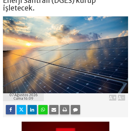
Enerji Santrali (DGES) kurup
işletecek.
07 Ağustos 2026
A+
A-
Cuma 16:09