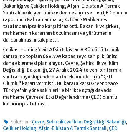
Bakanlığı ve Çelikler Holding, Afşin-Elbistan A Termik
Santrali’ne iki yeni ünite eklenmesi için verilen ÇED olumlu
raporunun Kahramanmaraş 4. İdare Mahkemesi
tarafından iptaline karşı itiraz etti. Bakanlık ve şirket,
mahkemenin kararının bozulmasını ve yürütmenin
durdurulmasını talep etti.
Çelikler Holding’e ait Afşin Elbistan A Kömürlü Termik
santraline toplam 688 MW kapasiteye sahip iki ünite
daha eklenmesi planlanıyor. Çevre, Şehircilik ve İklim
Değişikliği Bakanlığı, 27 Aralık 2024’te yeni bir termik
santral büyüklüğünde olan bu ek üniteler için “ÇED
Olumlu” kararı vermişti. Bu karara karşı Greenpeace
Türkiye’nin yöre sakinleri ile birlikte açtığı davada
mahkeme Çevresel Etki Değerlendirme (ÇED) olumlu
kararını iptal etmişti.
,
,
Etiketler :
Çevre
Şehircilik ve İklim Değişikliği Bakanlığı
,
,
Çelikler Holding
Afşin-Elbistan A Termik Santrali
ÇED