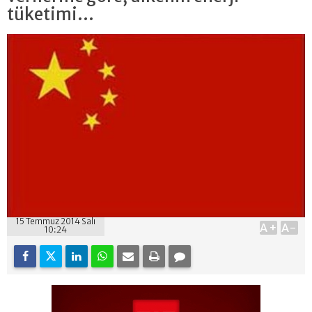
tüketimi...
15 Temmuz 2014 Salı
A+
A-
10:24