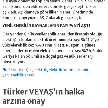
altı aylık dönemde toplam elektrik enerjisinin %50'sinden
azını kömürden elde ederek bir ilki gerçekleştirdiklerini
açıkladı. Açıklamaya göre ülkenin enerji üretiminde
kömürün payı yüzde 49,7 olarak gerçekleşti.
YENİLENEBİLİR KAYNAKLARIN PAYI %41’İ AŞTI
Öte yandan Çin’in yenilenebilir enerjiden üretmiş olduğu
elektriğin toplam elektrik üretimindeki payı %41,2'ye
yükselerek ilk kez %40 sınırını aştı. Rüzgâr ile güneş
enerjisinden üretilen elektrik enerjisinin payı %24,6 oldu.
Geriye kalan bölümü ise doğal gaz ve nükleer enerji
oluşturuyor.
,
,
,
,
Etiketler :
Çin
elektrik
elektrik üretimi
kömür
yenilenebilir enerji
Türker VEYAŞ’ın halka
arzına onay