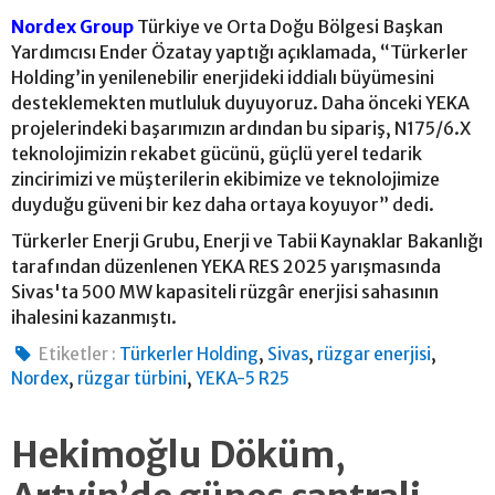
Nordex Group
Türkiye ve Orta Doğu Bölgesi Başkan
Yardımcısı Ender Özatay yaptığı açıklamada, “Türkerler
Holding’in yenilenebilir enerjideki iddialı büyümesini
desteklemekten mutluluk duyuyoruz. Daha önceki YEKA
projelerindeki başarımızın ardından bu sipariş, N175/6.X
teknolojimizin rekabet gücünü, güçlü yerel tedarik
zincirimizi ve müşterilerin ekibimize ve teknolojimize
duyduğu güveni bir kez daha ortaya koyuyor” dedi.
Türkerler Enerji Grubu, Enerji ve Tabii Kaynaklar Bakanlığı
tarafından düzenlenen YEKA RES 2025 yarışmasında
Sivas'ta 500 MW kapasiteli rüzgâr enerjisi sahasının
ihalesini kazanmıştı.
,
,
,
Etiketler :
Türkerler Holding
Sivas
rüzgar enerjisi
,
,
Nordex
rüzgar türbini
YEKA-5 R25
Hekimoğlu Döküm,