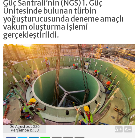
Güç Santrali’nin (NGS) 1. Güç
Ünitesinde bulunan türbin
yoğuşturucusunda deneme amaçlı
vakum oluşturma işlemi
gerçekleştirildi.
06 Ağustos 2026
A+
A-
Perşembe 15:53