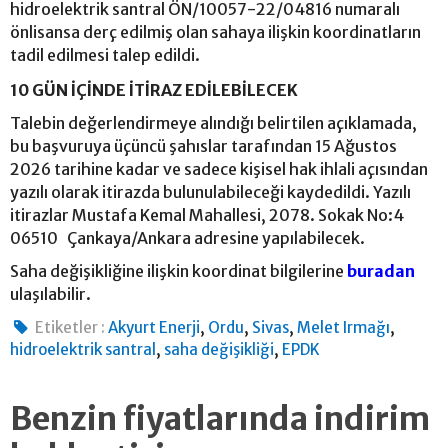
hidroelektrik santral ÖN/10057-22/04816 numaralı
önlisansa derç edilmiş olan sahaya ilişkin koordinatların
tadil edilmesi talep edildi.
10 GÜN İÇİNDE İTİRAZ EDİLEBİLECEK
Talebin değerlendirmeye alındığı belirtilen açıklamada,
bu başvuruya üçüncü şahıslar tarafından 15 Ağustos
2026 tarihine kadar ve sadece kişisel hak ihlali açısından
yazılı olarak itirazda bulunulabileceği kaydedildi. Yazılı
itirazlar Mustafa Kemal Mahallesi, 2078. Sokak No:4
06510 Çankaya/Ankara adresine yapılabilecek.
Saha değişikliğine ilişkin koordinat bilgilerine
buradan
ulaşılabilir.
,
,
,
,
Etiketler :
Akyurt Enerji
Ordu
Sivas
Melet Irmağı
,
,
hidroelektrik santral
saha değişikliği
EPDK
Benzin fiyatlarında indirim