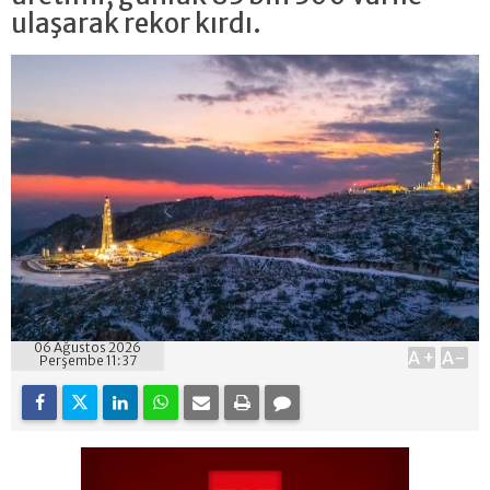
ulaşarak rekor kırdı.
06 Ağustos 2026
A+
A-
Perşembe 11:37