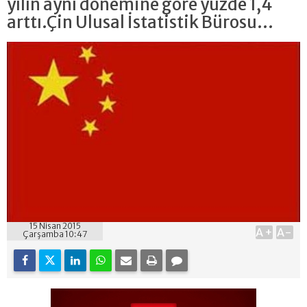
yılın aynı dönemine göre yüzde 1,4
arttı.Çin Ulusal İstatistik Bürosu...
15 Nisan 2015
A+
A-
Çarşamba 10:47