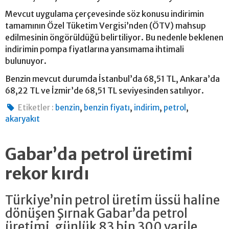
Mevcut uygulama çerçevesinde söz konusu indirimin
tamamının Özel Tüketim Vergisi’nden (ÖTV) mahsup
edilmesinin öngörüldüğü belirtiliyor. Bu nedenle beklenen
indirimin pompa fiyatlarına yansımama ihtimali
bulunuyor.
Benzin mevcut durumda İstanbul’da 68,51 TL, Ankara’da
68,22 TL ve İzmir’de 68,51 TL seviyesinden satılıyor.
,
,
,
,
Etiketler :
benzin
benzin fiyatı
indirim
petrol
akaryakıt
Gabar’da petrol üretimi
rekor kırdı
Türkiye’nin petrol üretim üssü haline
dönüşen Şırnak Gabar’da petrol
üretimi, günlük 83 bin 300 varile