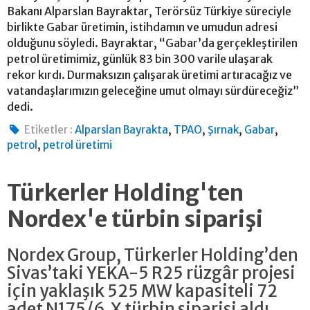
Bakanı Alparslan Bayraktar, Terörsüz Türkiye süreciyle
birlikte Gabar üretimin, istihdamın ve umudun adresi
olduğunu söyledi. Bayraktar, “Gabar’da gerçekleştirilen
petrol üretimimiz, günlük 83 bin 300 varile ulaşarak
rekor kırdı. Durmaksızın çalışarak üretimi artıracağız ve
vatandaşlarımızın geleceğine umut olmayı sürdüreceğiz”
dedi.
,
,
,
,
Etiketler :
Alparslan Bayrakta
TPAO
Şırnak
Gabar
,
petrol
petrol üretimi
Türkerler Holding'ten
Nordex'e türbin siparişi
Nordex Group, Türkerler Holding’den
Sivas’taki YEKA-5 R25 rüzgâr projesi
için yaklaşık 525 MW kapasiteli 72
adet N175/6.X türbin siparişi aldı.