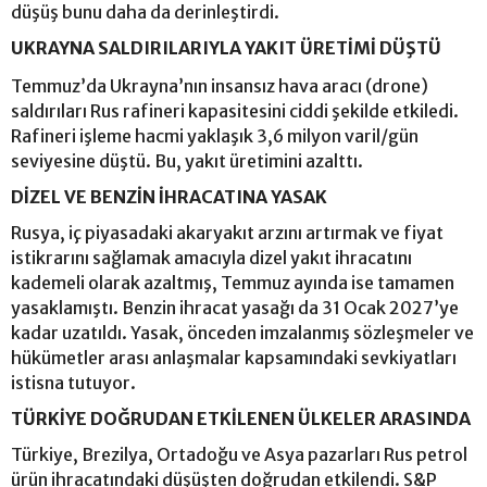
düşüş bunu daha da derinleştirdi.
UKRAYNA SALDIRILARIYLA YAKIT ÜRETİMİ DÜŞTÜ
Temmuz’da Ukrayna’nın insansız hava aracı (drone)
saldırıları Rus rafineri kapasitesini ciddi şekilde etkiledi.
Rafineri işleme hacmi yaklaşık 3,6 milyon varil/gün
seviyesine düştü. Bu, yakıt üretimini azalttı.
DİZEL VE BENZİN İHRACATINA YASAK
Rusya, iç piyasadaki akaryakıt arzını artırmak ve fiyat
istikrarını sağlamak amacıyla dizel yakıt ihracatını
kademeli olarak azaltmış, Temmuz ayında ise tamamen
yasaklamıştı. Benzin ihracat yasağı da 31 Ocak 2027’ye
kadar uzatıldı. Yasak, önceden imzalanmış sözleşmeler ve
hükümetler arası anlaşmalar kapsamındaki sevkiyatları
istisna tutuyor.
TÜRKİYE DOĞRUDAN ETKİLENEN ÜLKELER ARASINDA
Türkiye, Brezilya, Ortadoğu ve Asya pazarları Rus petrol
ürün ihracatındaki düşüşten doğrudan etkilendi. S&P