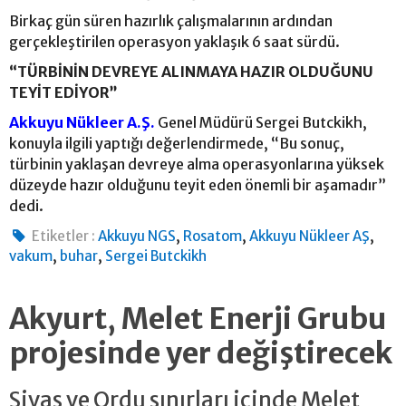
Birkaç gün süren hazırlık çalışmalarının ardından
gerçekleştirilen operasyon yaklaşık 6 saat sürdü.
“TÜRBİNİN DEVREYE ALINMAYA HAZIR OLDUĞUNU
TEYİT EDİYOR”
Akkuyu Nükleer A.Ş.
Genel Müdürü Sergei Butckikh,
konuyla ilgili yaptığı değerlendirmede, “Bu sonuç,
türbinin yaklaşan devreye alma operasyonlarına yüksek
düzeyde hazır olduğunu teyit eden önemli bir aşamadır”
dedi.
,
,
,
Etiketler :
Akkuyu NGS
Rosatom
Akkuyu Nükleer AŞ
,
,
vakum
buhar
Sergei Butckikh
Akyurt, Melet Enerji Grubu
projesinde yer değiştirecek
Sivas ve Ordu sınırları içinde Melet