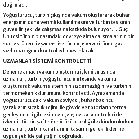
doğruladı.
Yoğuşturucu, türbin çıkışında vakum oluşturarak buhar
enerjisinin daha verimli kullanılmasını ve türbin tesisinin
güvenilir şekilde çalışmasına katkıda bulunuyor. 1. Güç
Ünitesi türbin binasındaki devreye alma çalışmalarının bir
sonraki önemli aşaması ise türbin jeneratörünün gaz
sızdırmazlığının kontrol edilmesi olacak.
UZMANLAR SİSTEMİ KONTROL ETTİ
Deneme amaçlı vakum oluşturma işlemi sırasında
uzmanlar, türbin yoğuşturucu ünitesinde vakumu
oluşturarak vakum sisteminin sızdırmazlığını ve türbinin
termomekanik durumunu kontrol etti. Aynı zamanda
yoğuşturucudaki vakum seviyesi, buhar basıncı,
yatakların sıcaklık rejimi ile gövde ve rotorların termal
genleşmeleri gibi ekipman çalışma parametreleri de
izlendi. Türbin şaft döndürücü aracılığı ile döndürülürken
uzmanlar, türbin kanatlarının tasarım gerekliliklerine
uygun şekilde çalıştığını doğruladı.