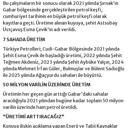
Bu çalışmaların bir sonucu olarak 2021 yılında Şırnak’ın
Gabar bölgesinde gerçekleştirilen petrol keşfi,
cumhuriyet tarihinin en büyük petrol keşfi olarak
kayıtlara geçti. Üretime alınan kuyuya, şehit Astsubay
Üstçavuş Esma Çevik'in adı verildi.
7 SAHADA ÜRETİM
Türkiye Petrolleri; Cudi-Gabar Bölgesinde 2021 yılında
Şehit Esma Çevik ile başladığı üretimi, 2022 yılında Şehit
Teğmen Akdeniz, 2023 yılında Şehit Aybüke Yalçın, 2024
yılında Mehmet İrfan Güler, Bulmuşlar ve Bülent Sadioğlu
ile 2025 yılında Ağaçyurdu sahaları ile büyüttü.
50 MİLYON VARİLİN ÜZERİNDE ÜRETİM
Üretimin her geçen gün arttığı Gabar’daki sahalar
aracılığıyla 2021 yılından bugüne kadar toplam 50 milyon
varilin üzerinde ham petrol üretildi.
"ÜRETİMİ ARTTIRACAĞIZ"
Konuya ilişkin açıklama yapan Enerji ve Tabii Kaynaklar