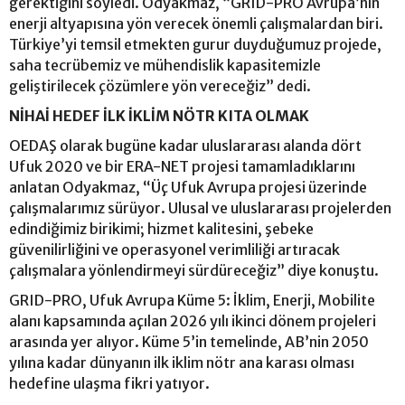
gerektiğini söyledi. Odyakmaz, “GRID-PRO Avrupa’nın
enerji altyapısına yön verecek önemli çalışmalardan biri.
Türkiye’yi temsil etmekten gurur duyduğumuz projede,
saha tecrübemiz ve mühendislik kapasitemizle
geliştirilecek çözümlere yön vereceğiz” dedi.
NİHAİ HEDEF İLK İKLİM NÖTR KITA OLMAK
OEDAŞ olarak bugüne kadar uluslararası alanda dört
Ufuk 2020 ve bir ERA-NET projesi tamamladıklarını
anlatan Odyakmaz, “Üç Ufuk Avrupa projesi üzerinde
çalışmalarımız sürüyor. Ulusal ve uluslararası projelerden
edindiğimiz birikimi; hizmet kalitesini, şebeke
güvenilirliğini ve operasyonel verimliliği artıracak
çalışmalara yönlendirmeyi sürdüreceğiz” diye konuştu.
GRID-PRO, Ufuk Avrupa Küme 5: İklim, Enerji, Mobilite
alanı kapsamında açılan 2026 yılı ikinci dönem projeleri
arasında yer alıyor. Küme 5’in temelinde, AB’nin 2050
yılına kadar dünyanın ilk iklim nötr ana karası olması
hedefine ulaşma fikri yatıyor.