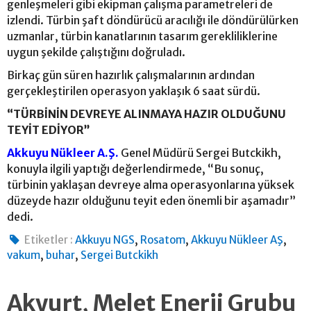
genleşmeleri gibi ekipman çalışma parametreleri de
izlendi. Türbin şaft döndürücü aracılığı ile döndürülürken
uzmanlar, türbin kanatlarının tasarım gerekliliklerine
uygun şekilde çalıştığını doğruladı.
Birkaç gün süren hazırlık çalışmalarının ardından
gerçekleştirilen operasyon yaklaşık 6 saat sürdü.
“TÜRBİNİN DEVREYE ALINMAYA HAZIR OLDUĞUNU
TEYİT EDİYOR”
Akkuyu Nükleer A.Ş.
Genel Müdürü Sergei Butckikh,
konuyla ilgili yaptığı değerlendirmede, “Bu sonuç,
türbinin yaklaşan devreye alma operasyonlarına yüksek
düzeyde hazır olduğunu teyit eden önemli bir aşamadır”
dedi.
,
,
,
Etiketler :
Akkuyu NGS
Rosatom
Akkuyu Nükleer AŞ
,
,
vakum
buhar
Sergei Butckikh
Akyurt, Melet Enerji Grubu