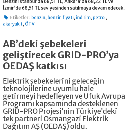
Benzin İstanbul’da 68,51 TL, Ankara’da 68,22 TL ve
İzmir’de 68,51 TL seviyesinden satılmaya devam edecek.
,
,
,
,
Etiketler :
benzin
benzin fiyatı
indirim
petrol
,
akaryakıt
ÖTV
AB’deki şebekeleri
geliştirecek GRID-PRO’ya
OEDAŞ katkısı
Elektrik şebekelerini geleceğin
teknolojilerine uyumlu hale
getirmeyi hedefleyen ve Ufuk Avrupa
Programı kapsamında desteklenen
GRID-PRO Projesi’nin Türkiye’deki
tek partneri Osmangazi Elektrik
Dağıtım AŞ (OEDAŞ) oldu.