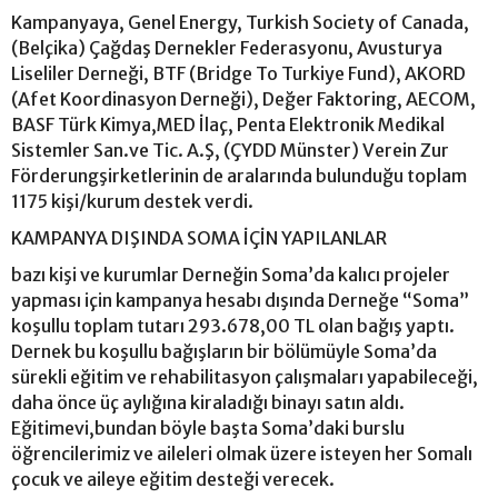
Kampanyaya, Genel Energy, Turkish Society of Canada,
(Belçika) Çağdaş Dernekler Federasyonu, Avusturya
Liseliler Derneği, BTF (Bridge To Turkiye Fund), AKORD
(Afet Koordinasyon Derneği), Değer Faktoring, AECOM,
BASF Türk Kimya,MED İlaç, Penta Elektronik Medikal
Sistemler San.ve Tic. A.Ş, (ÇYDD Münster) Verein Zur
Förderungşirketlerinin de aralarında bulunduğu toplam
1175 kişi/kurum destek verdi.
KAMPANYA DIŞINDA SOMA İÇİN YAPILANLAR
bazı kişi ve kurumlar Derneğin Soma’da kalıcı projeler
yapması için kampanya hesabı dışında Derneğe “Soma”
koşullu toplam tutarı 293.678,00 TL olan bağış yaptı.
Dernek bu koşullu bağışların bir bölümüyle Soma’da
sürekli eğitim ve rehabilitasyon çalışmaları yapabileceği,
daha önce üç aylığına kiraladığı binayı satın aldı.
Eğitimevi,bundan böyle başta Soma’daki burslu
öğrencilerimiz ve aileleri olmak üzere isteyen her Somalı
çocuk ve aileye eğitim desteği verecek.