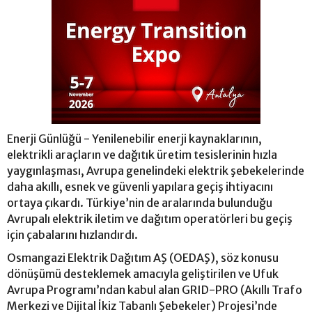
Enerji Günlüğü - Yenilenebilir enerji kaynaklarının,
elektrikli araçların ve dağıtık üretim tesislerinin hızla
yaygınlaşması, Avrupa genelindeki elektrik şebekelerinde
daha akıllı, esnek ve güvenli yapılara geçiş ihtiyacını
ortaya çıkardı. Türkiye’nin de aralarında bulunduğu
Avrupalı elektrik iletim ve dağıtım operatörleri bu geçiş
için çabalarını hızlandırdı.
Osmangazi Elektrik Dağıtım AŞ (OEDAŞ), söz konusu
dönüşümü desteklemek amacıyla geliştirilen ve Ufuk
Avrupa Programı’ndan kabul alan GRID-PRO (Akıllı Trafo
Merkezi ve Dijital İkiz Tabanlı Şebekeler) Projesi’nde