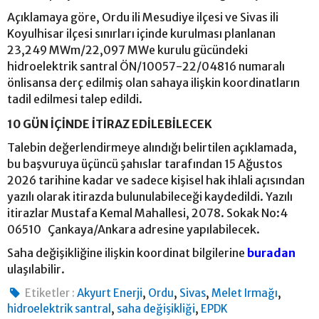
Açıklamaya göre, Ordu ili Mesudiye ilçesi ve Sivas ili
Koyulhisar ilçesi sınırları içinde kurulması planlanan
23,249 MWm/22,097 MWe kurulu gücündeki
hidroelektrik santral ÖN/10057-22/04816 numaralı
önlisansa derç edilmiş olan sahaya ilişkin koordinatların
tadil edilmesi talep edildi.
10 GÜN İÇİNDE İTİRAZ EDİLEBİLECEK
Talebin değerlendirmeye alındığı belirtilen açıklamada,
bu başvuruya üçüncü şahıslar tarafından 15 Ağustos
2026 tarihine kadar ve sadece kişisel hak ihlali açısından
yazılı olarak itirazda bulunulabileceği kaydedildi. Yazılı
itirazlar Mustafa Kemal Mahallesi, 2078. Sokak No:4
06510 Çankaya/Ankara adresine yapılabilecek.
Saha değişikliğine ilişkin koordinat bilgilerine
buradan
ulaşılabilir.
,
,
,
,
Etiketler :
Akyurt Enerji
Ordu
Sivas
Melet Irmağı
,
,
hidroelektrik santral
saha değişikliği
EPDK