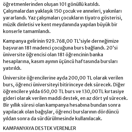
öğretmenlerinden oluşan 101 gönüllü katıldı.
Çalışmalardan yaklaşık 150 çocuk ve anneleri, yakınları
yararlandı. Yaz çalışmaları çocukların tiyatro gösterisi,
müzik dinletisi ve kent meydanında yapılan büyük bir
konserle tamamlandı.
Kampanya gelirinin 929.768,00 TL’siyle derneğimize
başvuran 181 madenci çocuğuna burs bağlandı. 20’si
üniversite öğrencisi olan 181 öğrencinin banka
hesaplarına, kasım ayının üçüncü haftasında bursları
yatırıldı.
Üniversite öğrencilerine ayda 200,00 TL olarak verilen
burs, öğrenci üniversiteyi bitirinceye dek sürecek. Diğer
öğrencilere yılda 650,00 TL burs ve 130,00TL kırtasiye
gideri olarak verilen maddi destek, en az dört yıl sürecek.
Bir yıllık süresi olan kampanya hesabına bundan sonra
yapılacak olan bağışlar, öğrenci burslarının dördüncü
yıldan sonra da sürdürülmesinde kullanılacak.
KAMPANYAYA DESTEK VERENLER