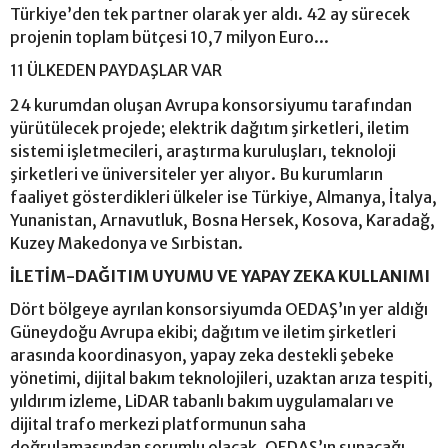
Türkiye’den tek partner olarak yer aldı. 42 ay sürecek
projenin toplam bütçesi 10,7 milyon Euro...
11 ÜLKEDEN PAYDAŞLAR VAR
24 kurumdan oluşan Avrupa konsorsiyumu tarafından
yürütülecek projede; elektrik dağıtım şirketleri, iletim
sistemi işletmecileri, araştırma kuruluşları, teknoloji
şirketleri ve üniversiteler yer alıyor. Bu kurumların
faaliyet gösterdikleri ülkeler ise Türkiye, Almanya, İtalya,
Yunanistan, Arnavutluk, Bosna Hersek, Kosova, Karadağ,
Kuzey Makedonya ve Sırbistan.
İLETİM-DAĞITIM UYUMU VE YAPAY ZEKA KULLANIMI
Dört bölgeye ayrılan konsorsiyumda OEDAŞ’ın yer aldığı
Güneydoğu Avrupa ekibi; dağıtım ve iletim şirketleri
arasında koordinasyon, yapay zeka destekli şebeke
yönetimi, dijital bakım teknolojileri, uzaktan arıza tespiti,
yıldırım izleme, LiDAR tabanlı bakım uygulamaları ve
dijital trafo merkezi platformunun saha
doğrulamasından sorumlu olacak. OEDAŞ’ın sunacağı