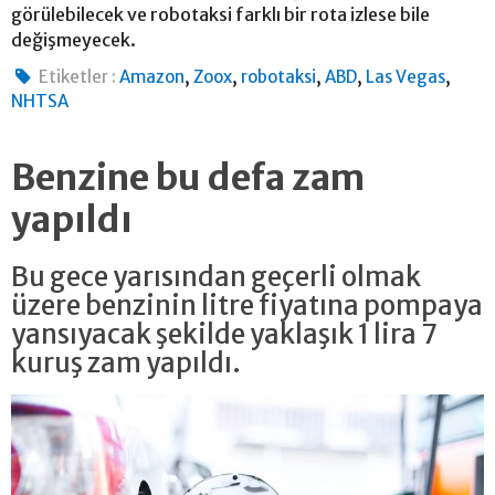
görülebilecek ve robotaksi farklı bir rota izlese bile
değişmeyecek.
,
,
,
,
,
Etiketler :
Amazon
Zoox
robotaksi
ABD
Las Vegas
NHTSA
Benzine bu defa zam
yapıldı
Bu gece yarısından geçerli olmak
üzere benzinin litre fiyatına pompaya
yansıyacak şekilde yaklaşık 1 lira 7
kuruş zam yapıldı.