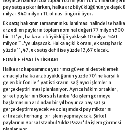
Böylece halka arzda toplam 65 milyon TL nominal değerli
pay satışa çıkarılırken, halka arz büyüklüğünün yaklaşık 8
milyar 840 milyon TL olması öngörülüyor.
Ek satış hakkının tamamının kullanılması halinde ise halka
arz edilen payların toplam nominal değeri 77 milyon 500
bin TL'ye, halka arz büyüklüğü yaklaşık 10 milyar 540
milyon TL'ye ulaşacak. Halka açıklık oranı, ek satış hariç
yüzde 11,47, ek satış dahil ise yüzde 13,67 olacak.
FON İLE FİYAT İSTİKRARI
Halka arz kapsamında yatırımcı güvenini desteklemek
amacıyla halka arz büyüklüğünün yüzde 70’ine karşılık
gelen bir fon ile fiyat istikrarını sağlayıcı işlemlerin
gerçekleştirilmesi planlanıyor. Ayrıca hâkim ortaklar,
şirket paylarının Borsa İstanbul'da işlem görmeye
başlamasının ardından bir yıl boyunca pay satışı
gerçekleştirmeyecek ve dolaşımdaki pay miktarını
artıracak herhangi bir işlem yapmayacak. Şirket
paylarının Borsa İstanbul Yıldız Pazar'da işlem görmesi
planlanıyor.