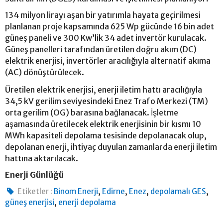
134 milyon lirayı aşan bir yatırımla hayata geçirilmesi
planlanan proje kapsamında 625 Wp gücünde 16 bin adet
güneş paneli ve 300 Kw’lik 34 adet invertör kurulacak.
Güneş panelleri tarafından üretilen doğru akım (DC)
elektrik enerjisi, invertörler aracılığıyla alternatif akıma
(AC) dönüştürülecek.
Üretilen elektrik enerjisi, enerji iletim hattı aracılığıyla
34,5 kV gerilim seviyesindeki Enez Trafo Merkezi (TM)
orta gerilim (OG) barasına bağlanacak. İşletme
aşamasında üretilecek elektrik enerjisinin bir kısmı 10
MWh kapasiteli depolama tesisinde depolanacak olup,
depolanan enerji, ihtiyaç duyulan zamanlarda enerji iletim
hattına aktarılacak.
Enerji Günlüğü
,
,
,
,
Etiketler :
Binom Enerji
Edirne
Enez
depolamalı GES
,
güneş enerjisi
enerji depolama