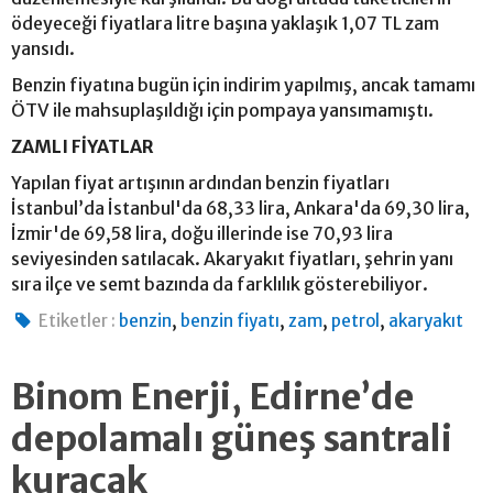
ödeyeceği fiyatlara litre başına yaklaşık 1,07 TL zam
yansıdı.
Benzin fiyatına bugün için indirim yapılmış, ancak tamamı
ÖTV ile mahsuplaşıldığı için pompaya yansımamıştı.
ZAMLI FİYATLAR
Yapılan fiyat artışının ardından benzin fiyatları
İstanbul’da İstanbul'da 68,33 lira, Ankara'da 69,30 lira,
İzmir'de 69,58 lira, doğu illerinde ise 70,93 lira
seviyesinden satılacak. Akaryakıt fiyatları, şehrin yanı
sıra ilçe ve semt bazında da farklılık gösterebiliyor.
,
,
,
,
Etiketler :
benzin
benzin fiyatı
zam
petrol
akaryakıt
Binom Enerji, Edirne’de
depolamalı güneş santrali
kuracak