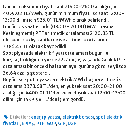
Günün maksimum fiyatı saat 20:00-21:00 aralığı için
4059.02 TL/MWh, günün minimum fiyatı ise saat 12:00-
13:00 dilimi için 925.01 TL/MWh olarak belirlendi.
Günün pik saatlerinde (08:00 - 20:00) MWh başına
Kesinleşmemiş PTF aritmetik ortalaması 2120.83 TL
olurken, pik dışı saatlerde ise aritmetik ortalama
3386.47 TL olarak kaydedildi.
Spot piyasada elektrik fiyatı ortalaması bugün ile
karşılaştırıldığında yüzde 22.7 düşüş yaşandı. Günlük PTF
ortalaması bir önceki haftanın aynı gününe göre ise yüzde
36.64 azalış gösterdi.
Bugün ise spot piyasada elektrik MWh başına aritmetik
ortalama 3378.68 TL'den, en yüksek saat 20:00-21:00
aralığı için 4400.01 TL'den ve en düşük saat 12:00-13:00
dilimi için 1499.98 TL'den işlem gördü.
,
,
Etiketler :
enerji piyasası
elektrik borsası
spot elektrik
,
,
,
,
,
fiyatları
EPİAŞ
PTF
GÖP
GİP
DGP