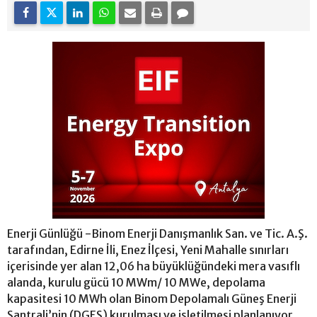
Enerji Günlüğü -Binom Enerji Danışmanlık San. ve Tic. A.Ş.
tarafından, Edirne İli, Enez İlçesi, Yeni Mahalle sınırları
içerisinde yer alan 12,06 ha büyüklüğündeki mera vasıflı
alanda, kurulu gücü 10 MWm/ 10 MWe, depolama
kapasitesi 10 MWh olan Binom Depolamalı Güneş Enerji
Santrali’nin (DGES) kurulması ve işletilmesi planlanıyor.