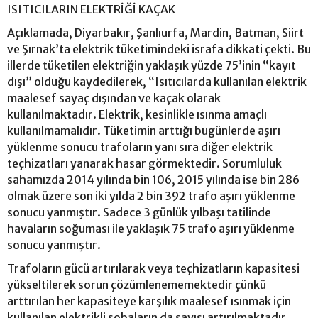
ISITICILARIN ELEKTRİĞİ KAÇAK
Açıklamada, Diyarbakır, Şanlıurfa, Mardin, Batman, Siirt
ve Şırnak’ta elektrik tüketimindeki israfa dikkati çekti. Bu
illerde tüketilen elektriğin yaklaşık yüzde 75’inin “kayıt
dışı” olduğu kaydedilerek, “Isıtıcılarda kullanılan elektrik
maalesef sayaç dışından ve kaçak olarak
kullanılmaktadır. Elektrik, kesinlikle ısınma amaçlı
kullanılmamalıdır. Tüketimin arttığı bugünlerde aşırı
yüklenme sonucu trafoların yanı sıra diğer elektrik
teçhizatları yanarak hasar görmektedir. Sorumluluk
sahamızda 2014 yılında bin 106, 2015 yılında ise bin 286
olmak üzere son iki yılda 2 bin 392 trafo aşırı yüklenme
sonucu yanmıştır. Sadece 3 günlük yılbaşı tatilinde
havaların soğuması ile yaklaşık 75 trafo aşırı yüklenme
sonucu yanmıştır.
Trafoların gücü artırılarak veya teçhizatların kapasitesi
yükseltilerek sorun çözümlenememektedir çünkü
arttırılan her kapasiteye karşılık maalesef ısınmak için
kullanılan elektrikli sobaların da sayısı artırılmaktadır.