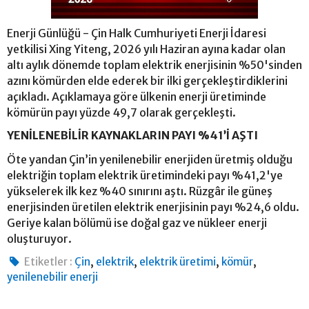
Enerji Günlüğü - Çin Halk Cumhuriyeti Enerji İdaresi
yetkilisi Xing Yiteng, 2026 yılı Haziran ayına kadar olan
altı aylık dönemde toplam elektrik enerjisinin %50'sinden
azını kömürden elde ederek bir ilki gerçekleştirdiklerini
açıkladı. Açıklamaya göre ülkenin enerji üretiminde
kömürün payı yüzde 49,7 olarak gerçekleşti.
YENİLENEBİLİR KAYNAKLARIN PAYI %41’İ AŞTI
Öte yandan Çin’in yenilenebilir enerjiden üretmiş olduğu
elektriğin toplam elektrik üretimindeki payı %41,2'ye
yükselerek ilk kez %40 sınırını aştı. Rüzgâr ile güneş
enerjisinden üretilen elektrik enerjisinin payı %24,6 oldu.
Geriye kalan bölümü ise doğal gaz ve nükleer enerji
oluşturuyor.
,
,
,
,
Etiketler :
Çin
elektrik
elektrik üretimi
kömür
yenilenebilir enerji