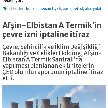
bekleniyor.
,
,
,
,
Etiketler :
benzin
benzin fiyatı
zam
petrol
akaryakıt
Afşin-Elbistan A Termik’in
çevre izni iptaline itiraz
Çevre, Şehircilik ve İklim Değişikliği
Bakanlığı ve Çelikler Holding, Afşin-
Elbistan A Termik Santralı’na
yapılması planlanan ek ünitelerin
ÇED olumlu raporunun iptaline itiraz
etti.