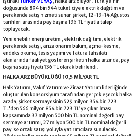
iştiraki
Türker VEYAŞ
, halka arz oluyor. Türkiye'nin
doğusunda 894 bin 544 tüketiciye elektrik dağıtım ve
perakende satış hizmeti sunan şirket, 12-13-14 Ağustos
tarihleri arasında pay başına 136 TL fiyatla talep
toplayacak.
Yenilenebilir enerji üretimi, elektrik dağıtımı, elektrik
perakende satışı, arıza onarım bakım, açma-kesme,
endeks okuma, tesis yapımı ve fatura tahsilatı
alanlarında faaliyet gösteren şirketin halka arzında, pay
başına satış fiyatı 136 TL olarak belirlendi.
HALKA ARZ BÜYÜKLÜĞÜ 10,5 MİLYAR TL
Halk Yatırım, Vakıf Yatırım ve Ziraat Yatırım liderliğinde
oluşturulan konsorsiyum tarafından gerçekleşecek halka
arzda, şirket sermayesinin 529 milyon 354 bin 723
TL'den 566 milyon 854 bin 723 TL'ye çıkarılması
kapsamında 37 milyon 500 bin TL nominal değerli pay
sermaye artırımı, 27 milyon 500 bin TL nominal değerli
pay ise ortak satışı yoluyla yatırımcılara sunulacak.