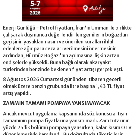
Enerji Günlüğü - Petrol fiyatları, İran'ın Umman ile birlikte
çalışarak düşmanca değerlendirilen gemilerin boğazdan
geçişinin yasaklanmasını ve önerilen kuralları ihlal
edenlere ağır para cezaları verilmesini önermesinin
ardından, Hürmüz Boğazı'nın açılmasına ilişkin artan
endişelerle yükseldi. Buna bağlı olarak akaryakıt
türlerinden benzinde beklenen fiyat artışı gerçekleşti.
8 Ağustos 2026 Cumartesi gününden itibaren geçerli
olmak üzere benzin grubunda litre başına 1,43 TL fiyat
artış yapıldı.
ZAMMIN TAMAMI POMPAYA YANSIMAYACAK
Ancak mevcut uygulama kapsamında söz konusu artışın
tamamının pompa fiyatlarına yansıtılmadı. Zam tutarının
yüzde 75'lik bölümü pompaya yansırken, kalan kısım ÖTV
düzenlemesiyle karşılandı. Bu doğrultuda tüketicilerin