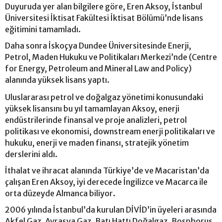
Duyuruda yer alan bilgilere göre, Eren Aksoy, İstanbul
Üniversitesi İktisat Fakültesi İktisat Bölümü’nde lisans
eğitimini tamamladı.
Daha sonra İskoçya Dundee Üniversitesinde Enerji,
Petrol, Maden Hukuku ve Politikaları Merkezi’nde (Centre
for Energy, Petroleum and Mineral Law and Policy)
alanında yüksek lisans yaptı.
Uluslararası petrol ve doğalgaz yönetimi konusundaki
yüksek lisansını bu yıl tamamlayan Aksoy, enerji
endüstrilerinde finansal ve proje analizleri, petrol
politikası ve ekonomisi, downstream enerji politikaları ve
hukuku, enerji ve maden finansı, stratejik yönetim
derslerini aldı.
İthalat ve ihracat alanında Türkiye’de ve Macaristan’da
çalışan Eren Aksoy, iyi derecede İngilizce ve Macarca ile
orta düzeyde Almanca biliyor.
2006 yılında İstanbul’da kurulan DİVİD’in üyeleri arasında
Akfel Gaz, Avrasya Gaz, Batı Hattı Doğalgaz, Bosphorus