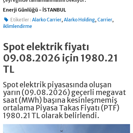
çeyreğinde tamamlanmasını bekliyor.
Enerji Günlüğü - İSTANBUL
,
,
,
Etiketler :
Alarko Carrier
Alarko Holding
Carrier
iklimlendirme
Spot elektrik fiyatı
09.08.2026 için 1980.21
TL
Spot elektrik piyasasında oluşan
yarın (09.08.2026) geçerli megavat
saat (MWh) başına kesinleşmemiş
ortalama Piyasa Takas Fiyatı (PTF)
1980.21 TL olarak belirlendi.