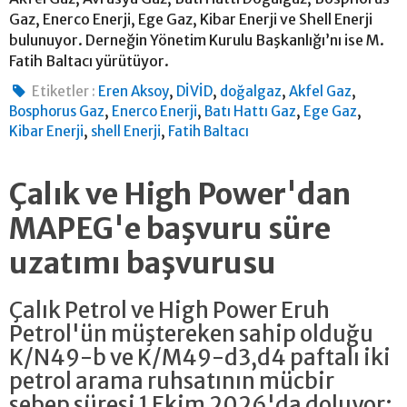
Gaz, Enerco Enerji, Ege Gaz, Kibar Enerji ve Shell Enerji
bulunuyor. Derneğin Yönetim Kurulu Başkanlığı’nı ise M.
Fatih Baltacı yürütüyor.
,
,
,
,
Etiketler :
Eren Aksoy
DİVİD
doğalgaz
Akfel Gaz
,
,
,
,
Bosphorus Gaz
Enerco Enerji
Batı Hattı Gaz
Ege Gaz
,
,
Kibar Enerji
shell Enerji
Fatih Baltacı
Çalık ve High Power'dan
MAPEG'e başvuru süre
uzatımı başvurusu
Çalık Petrol ve High Power Eruh
Petrol'ün müştereken sahip olduğu
K/N49-b ve K/M49-d3,d4 paftalı iki
petrol arama ruhsatının mücbir
sebep süresi 1 Ekim 2026'da doluyor;