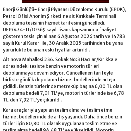
Enerji Günlüğü- Enerji Piyasası Düzenleme Kurulu (EPDK),
Petrol Ofisi Anonim Şirketi'ne ait Kırıkkale Terminali
depolama tesisinin hizmet tarifesini güncelledi.
DEP/474-11/10369 sayılı lisans kapsamında faaliyet
gösteren tesis için alınan 6 Ağustos 2026 tarih ve 14783
sayılı Kurul Kararı ile, 30 Aralık 2025 tarihinden bu yana
yürürlükte bulunan eski fiyatlar artırıldı.
Altınova Mahallesi 236. Sokak No:3 Hacılar/Kırıkkale
adresindeki tesiste benzin ve motorin türleri
depolanmaya devam ediyor. Güncellenen tarifeyle
birlikte günlük depolama hizmet bedellerinde artışa
gidildi. Benzin türlerinde metreküp başına 6,00 TL olan
depolama bedeli 7,01 TL'ye, motorin türlerinde ise 6,78
TL'den 7,92 TL'ye çıkarıldı.
Kara araçlarıyla yapılan teslim alma ve teslim etme
hizmet bedellerinde de artış yaşandı. Daha önce benzin
türleri için 80,80 TL olarak uygulanan teslim etme ve
teslim alma bedeli 94,48 TL'ye yükseltildi. Motorin