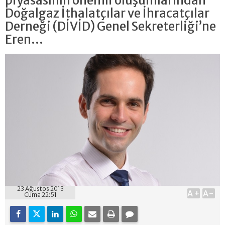
piyasasının önemli oluşumlarından
Doğalgaz İthalatçılar ve İhracatçılar
Derneği (DİVİD) Genel Sekreterliği’ne
Eren...
23 Ağustos 2013
A+
A-
Cuma 22:51