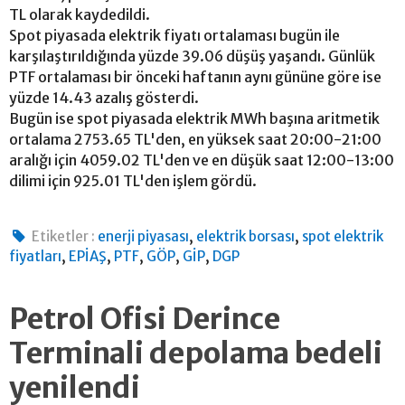
TL olarak kaydedildi.
Spot piyasada elektrik fiyatı ortalaması bugün ile
karşılaştırıldığında yüzde 39.06 düşüş yaşandı. Günlük
PTF ortalaması bir önceki haftanın aynı gününe göre ise
yüzde 14.43 azalış gösterdi.
Bugün ise spot piyasada elektrik MWh başına aritmetik
ortalama 2753.65 TL'den, en yüksek saat 20:00-21:00
aralığı için 4059.02 TL'den ve en düşük saat 12:00-13:00
dilimi için 925.01 TL'den işlem gördü.
,
,
Etiketler :
enerji piyasası
elektrik borsası
spot elektrik
,
,
,
,
,
fiyatları
EPİAŞ
PTF
GÖP
GİP
DGP
Petrol Ofisi Derince
Terminali depolama bedeli
yenilendi