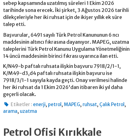
sebep kapsamında uzatılmış süreleri 1 Ekim 2026
tarihinde sona erecek. İki şirket, 3 Ağustos 2026 tarihli
dilekçeleriyle her iki ruhsat için de ikişer yıllık ek süre
talep etti.
Başvurular, 6491 sayılı Türk Petrol Kanununun 6 ncı
maddesinin altıncı fıkrasına dayanıyor. MAPEG, uzatma
taleplerini Türk Petrol Kanunu Uygulama Yönetmeliğinin
14 üncü maddesinin birinci fıkrası uyarınca ilan etti.
K/N49-b paftalı ruhsata ilişkin başvuru 7918/2/1-1,
K/M49-d3,d4 paftalı ruhsata ilişkin başvuru ise
7918/3/1-1 sayıyla kayda geçti. Onay verilmesi halinde
her iki ruhsat da 1 Ekim 2026'dan itibaren iki yıl daha
geçerli olacak.
,
,
,
,
,
Etiketler :
enerji
petrol
MAPEG
ruhsat
Çalık Petrol
,
arama
uzatma
Petrol Ofisi Kırıkkale