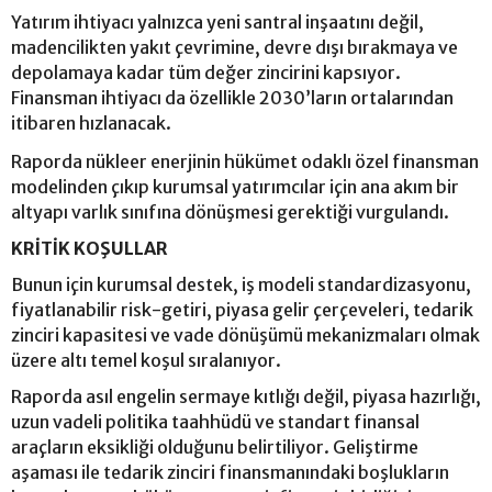
Yatırım ihtiyacı yalnızca yeni santral inşaatını değil,
madencilikten yakıt çevrimine, devre dışı bırakmaya ve
depolamaya kadar tüm değer zincirini kapsıyor.
Finansman ihtiyacı da özellikle 2030’ların ortalarından
itibaren hızlanacak.
Raporda nükleer enerjinin hükümet odaklı özel finansman
modelinden çıkıp kurumsal yatırımcılar için ana akım bir
altyapı varlık sınıfına dönüşmesi gerektiği vurgulandı.
KRİTİK KOŞULLAR
Bunun için kurumsal destek, iş modeli standardizasyonu,
fiyatlanabilir risk-getiri, piyasa gelir çerçeveleri, tedarik
zinciri kapasitesi ve vade dönüşümü mekanizmaları olmak
üzere altı temel koşul sıralanıyor.
Raporda asıl engelin sermaye kıtlığı değil, piyasa hazırlığı,
uzun vadeli politika taahhüdü ve standart finansal
araçların eksikliği olduğunu belirtiliyor. Geliştirme
aşaması ile tedarik zinciri finansmanındaki boşlukların