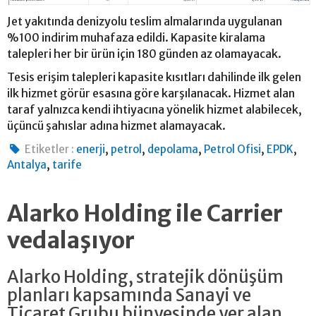
Jet yakıtında denizyolu teslim almalarında uygulanan
%100 indirim muhafaza edildi. Kapasite kiralama
talepleri her bir ürün için 180 günden az olamayacak.
Tesis erişim talepleri kapasite kısıtları dahilinde ilk gelen
ilk hizmet görür esasına göre karşılanacak. Hizmet alan
taraf yalnızca kendi ihtiyacına yönelik hizmet alabilecek,
üçüncü şahıslar adına hizmet alamayacak.
,
,
,
,
,
Etiketler :
enerji
petrol
depolama
Petrol Ofisi
EPDK
,
Antalya
tarife
Alarko Holding ile Carrier
vedalaşıyor
Alarko Holding, stratejik dönüşüm
planları kapsamında Sanayi ve
Ticaret Grubu bünyesinde yer alan