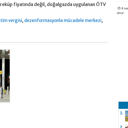
treküp fiyatında değil, doğalgazda uygulanan ÖTV
8 sa
önce
,
,
tim vergisi
dezenformasyonla mücadele merkezi
1.
2.