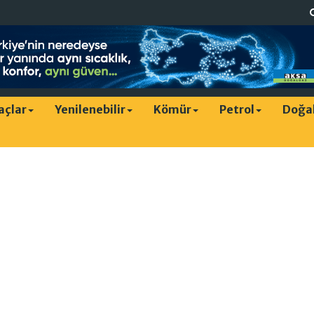
raçlar
Yenilenebilir
Kömür
Petrol
Doğa