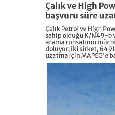
Çalık ve High P
başvuru süre uza
Çalık Petrol ve High Po
sahip olduğu K/N49-b v
arama ruhsatının mücbi
doluyor; iki şirket, 6491
uzatma için MAPEG'e b