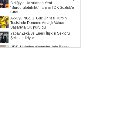
Birliğiyle Hazırlanan Yeni
“Sürdürülebilirlik” Tanımı TDK Sözlük’e
Girdi
Akkuyu NGS 1. Güç Ünitesi Türbin
Tesisinde Deneme Amaçlı Vakum
Başarıyla Oluşturuldu
Yapay Zekâ ve Enerji İlişkisi Sektörü
Şekillendiriyor
HRS, Hidrojen Altyapıları İçin Baker
Hughes ile Çalışacak