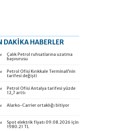
N DAKİKA HABERLER
Çalık Petrol ruhsatlarına uzatma
at
başvurusu
Petrol Ofisi Kırıkkale Terminali’nin
at
tarifesi değişti
Petrol Ofisi Antalya tarifesi yüzde
at
12,7 arttı
Alarko-Carrier ortaklığı bitiyor
at
Spot elektrik fiyatı 09.08.2026 için
at
1980.21 TL