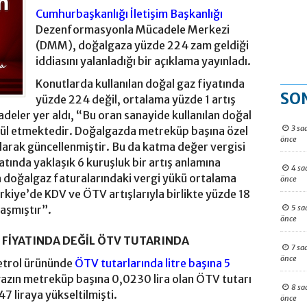
Cumhurbaşkanlığı İletişim Başkanlığı
Dezenformasyonla Mücadele Merkezi
(DMM), doğalgaza yüzde 224 zam geldiği
iddiasını yalanladığı bir açıklama yayınladı.
Konutlarda kullanılan doğal gaz fiyatında
SO
yüzde 224 değil, ortalama yüzde 1 artış
adeler yer aldı, “Bu oran sanayide kullanılan doğal
3 sa
bül etmektedir. Doğalgazda metreküp başına özel
önce
larak güncellenmiştir. Bu da katma değer vergisi
atında yaklaşık 6 kuruşluk bir artış anlamına
4 sa
 doğalgaz faturalarındaki vergi yükü ortalama
önce
kiye’de KDV ve ÖTV artışlarıyla birlikte yüzde 18
5 sa
laşmıştır”.
önce
 FİYATINDA DEĞİL ÖTV TUTARINDA
7 sa
önce
petrol ürününde
ÖTV tutarlarında litre başına 5
gazın metreküp başına 0,0230 lira olan ÖTV tutarı
8 sa
7 liraya yükseltilmişti.
önce