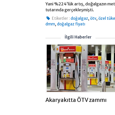
Yani %224’lük artış, doğalgazın me
tutarında gerçekleşmişti.
,
,
Etiketler :
doğalgaz
ötv
özel tüke
,
dmm
doğalgaz fiyatı
İlgili Haberler
Akaryakıtta ÖTV zammı