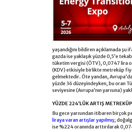
yaşandığını bildiren açıklamada şu if
gazda ise yaklaşık yüzde 0,5’e teka
tüketim vergisi (ÖTV), 0,0747 lira o
(KDV) etkisiyle birlikte metreküp fiy
gelmektedir. Öte yandan, Avrupa’da
yüzde 36 düzeyindeyken, bu oran Tür
seviyesine (Avrupa’nın yarısına) yak
YÜZDE 224’LÜK ARTIŞ METREKÜP
Bu gece yarısından itibaren birçok 
liraya varan artışlar yapılmış
; doğal
ise %224 oranında arttırılarak 0,074