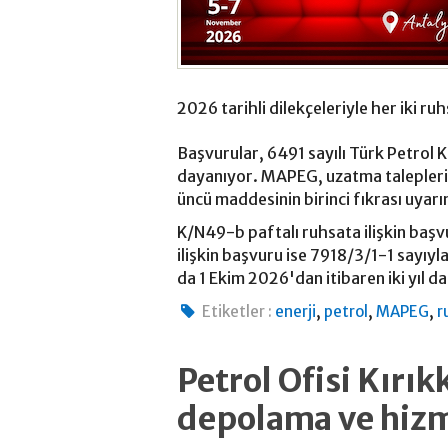
2026 tarihli dilekçeleriyle her iki ruhs
Başvurular, 6491 sayılı Türk Petrol 
dayanıyor. MAPEG, uzatma talepleri
üncü maddesinin birinci fıkrası uyarın
K/N49-b paftalı ruhsata ilişkin ba
ilişkin başvuru ise 7918/3/1-1 sayıyl
da 1 Ekim 2026'dan itibaren iki yıl d
,
,
,
Etiketler :
enerji
petrol
MAPEG
r
Petrol Ofisi Kırık
depolama ve hizme