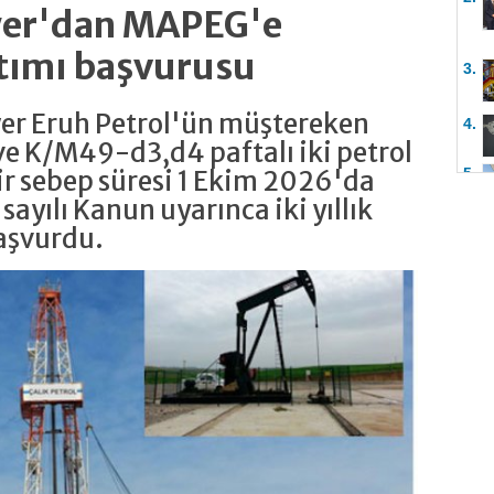
ower'dan MAPEG'e
tımı başvurusu
3.
wer Eruh Petrol'ün müştereken
4.
e K/M49-d3,d4 paftalı iki petrol
r sebep süresi 1 Ekim 2026'da
5.
 sayılı Kanun uyarınca iki yıllık
aşvurdu.