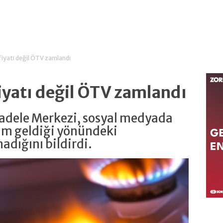
yatı değil ÖTV zamlandı
yatı değil ÖTV zamlandı
dele Merkezi, sosyal medyada
am geldiği yönündeki
adığını bildirdi.