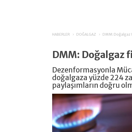
HABERLER
DOĞALGAZ
DMM: Doğalgaz fi
DMM: Doğalgaz fi
Dezenformasyonla Müca
doğalgaza yüzde 224 z
paylaşımların doğru olm