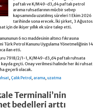
paftalı ve K/M49-d3,d4 paftalı petrol
arama ruhsatlarının mücbir sebep
kapsamında uzatılmış süreleri 1 Ekim 2026
tarihinde sona erecek. İki şirket, 3 Ağustos
at için de ikişer yıllık ek süre talep etti.
Kanununun 6 ncı maddesinin altıncı fıkrasına
ni Türk Petrol Kanunu Uygulama Yönetmeliğinin 14
ca ilan etti.
şvuru 7918/2/1-1, K/M49-d3,d4 paftalı ruhsata
a kayda geçti. Onay verilmesi halinde her iki ruhsat
aha geçerli olacak.
,
,
,
uhsat
Çalık Petrol
arama
uzatma
kale Terminali’nin
t bedelleri arttı