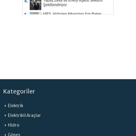
Yapay Zekâ ve Enerji İlişkisi Sektörü
4.
Şekillendiriyor
HRS, Hidrojen Altyapıları İçin Baker
5.
Hughes ile Çalışacak
Kategoriler
Elektrik
Elektrikli Araçlar
Hidro
Güneş