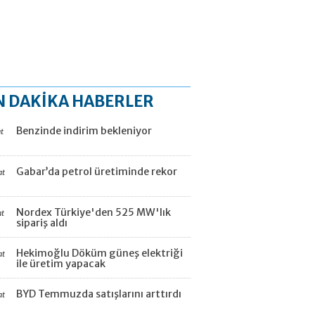
N DAKİKA HABERLER
Benzinde indirim bekleniyor
t
Gabar’da petrol üretiminde rekor
at
Nordex Türkiye'den 525 MW'lık
at
sipariş aldı
Hekimoğlu Döküm güneş elektriği
at
ile üretim yapacak
BYD Temmuzda satışlarını arttırdı
at