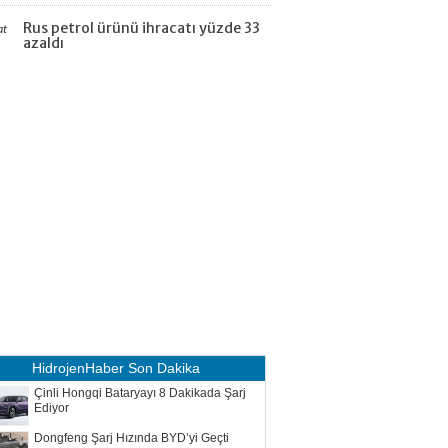
Rus petrol ürünü ihracatı yüzde 33
at
azaldı
HidrojenHaber
Son Dakika
Çinli Hongqi Bataryayı 8 Dakikada Şarj
Ediyor
Dongfeng Şarj Hızında BYD’yi Geçti