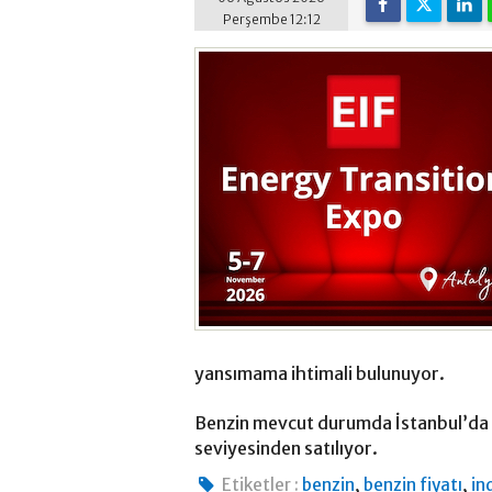
Perşembe 12:12
yansımama ihtimali bulunuyor.
Benzin mevcut durumda İstanbul’da 6
seviyesinden satılıyor.
,
,
Etiketler :
benzin
benzin fiyatı
in