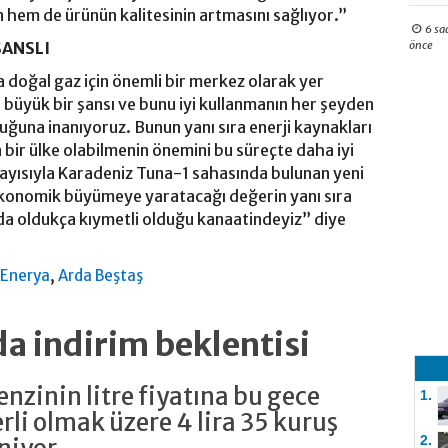
n hem de ürünün kalitesinin artmasını sağlıyor.”
6 sa
önce
ŞANSLI
a doğal gaz için önemli bir merkez olarak yer
n büyük bir şansı ve bunu iyi kullanmanın her şeyden
duğuna inanıyoruz. Bunun yanı sıra enerji kaynakları
 bir ülke olabilmenin önemini bu süreçte daha iyi
layısıyla Karadeniz Tuna-1 sahasında bulunan yeni
 ekonomik büyümeye yaratacağı değerin yanı sıra
da oldukça kıymetli olduğu kanaatindeyiz” diye
,
,
Enerya
Arda Beştaş
da indirim beklentisi
nzinin litre fiyatına bu gece
1.
rli olmak üzere 4 lira 35 kuruş
2.