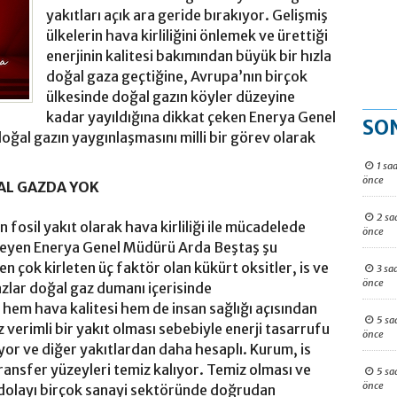
yakıtları açık ara geride bırakıyor. Gelişmiş
ülkelerin hava kirliliğini önlemek ve ürettiği
enerjinin kalitesi bakımından büyük bir hızla
doğal gaza geçtiğine, Avrupa’nın birçok
ülkesinde doğal gazın köyler düzeyine
kadar yayıldığına dikkat çeken Enerya Genel
SO
ğal gazın yaygınlaşmasını milli bir görev olarak
1 saa
önce
AL GAZDA YOK
2 sa
 fosil yakıt olarak hava kirliliği ile mücadelede
önce
yleyen Enerya Genel Müdürü Arda Beştaş şu
 çok kirleten üç faktör olan kükürt oksitler, is ve
3 sa
önce
zlar doğal gaz dumanı içerisinde
em hava kalitesi hem de insan sağlığı açısından
5 sa
 verimli bir yakıt olması sebebiyle enerji tasarrufu
önce
yor ve diğer yakıtlardan daha hesaplı. Kurum, is
ı transfer yüzeyleri temiz kalıyor. Temiz olması ve
5 sa
önce
dolayı birçok sanayi sektöründe doğrudan