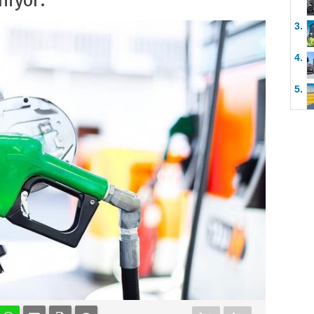
niyor.
3.
4.
5.