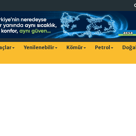
raçlar
Yenilenebilir
Kömür
Petrol
Doğa