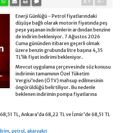
A+
A-
Enerji Günlüğü - Petrol fiyatlarındaki
düşüşe bağlı olarak motorin fiyatında peş
peşe yaşanan indirimlerin ardından benzine
de indirim bekleniyor. 7 Ağustos 2026
Cuma gününden itibaren geçerli olmak
üzere benzin grubunda litre başına 4,35
TL’lik fiyat indirimi bekleniyor.
Mevcut uygulama çerçevesinde söz konusu
indirimin tamamının Özel Tüketim
Vergisi’nden (ÖTV) mahsup edilmesinin
öngörüldüğü belirtiliyor. Bu nedenle
beklenen indirimin pompa fiyatlarına
8,51 TL, Ankara’da 68,22 TL ve İzmir’de 68,51 TL
,
,
dirim
petrol
akaryakıt