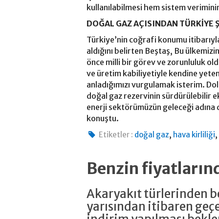
kullanılabilmesi hem sistem verimini
DOĞAL GAZ AÇISINDAN TÜRKİYE 
Türkiye’nin coğrafi konumu itibarıyl
aldığını belirten Beştaş, Bu ülkemizi
önce milli bir görev ve zorunluluk ol
ve üretim kabiliyetiyle kendine yeten
anladığımızı vurgulamak isterim. Do
doğal gaz rezervinin sürdürülebilir
enerji sektörümüzün geleceği adına 
konuştu.
,
Etiketler :
doğal gaz
hava kirliliği
Benzin fiyatların
Akaryakıt türlerinden be
yarısından itibaren geçe