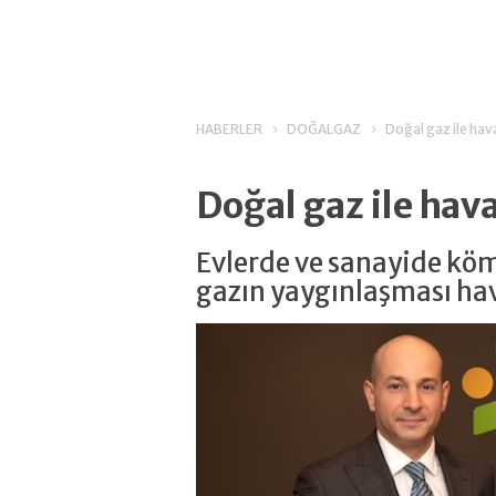
HABERLER
DOĞALGAZ
Doğal gaz ile hava 
Doğal gaz ile hava 
Evlerde ve sanayide köm
gazın yaygınlaşması hava