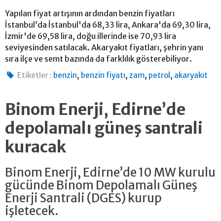
Yapılan fiyat artışının ardından benzin fiyatları
İstanbul’da İstanbul'da 68,33 lira, Ankara'da 69,30 lira,
İzmir'de 69,58 lira, doğu illerinde ise 70,93 lira
seviyesinden satılacak. Akaryakıt fiyatları, şehrin yanı
sıra ilçe ve semt bazında da farklılık gösterebiliyor.
,
,
,
,
Etiketler :
benzin
benzin fiyatı
zam
petrol
akaryakıt
Binom Enerji, Edirne’de
depolamalı güneş santrali
kuracak
Binom Enerji, Edirne’de 10 MW kurulu
gücünde Binom Depolamalı Güneş
Enerji Santrali (DGES) kurup
işletecek.