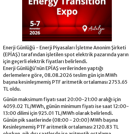
Enerji Günlüğü - Enerji Piyasaları İşletme Anonim Şirketi
(EPİAŞ) tarafından işletilen spot elektrik pazarında yarın
için geçerli elektrik fiyatları belirlendi.
Enerji Günlüğü’nün EPİAŞ verilerinden yaptığı
derlemelere göre, 08.08.2026 teslim gün için MWh
başına kesinleşmemiş PTF aritmetik ortalaması 2753.65
TL oldu.
Günün maksimum fiyatı saat 20:00-21:00 aralığı için
4059.02 TL/MWh, günün minimum fiyatı ise saat 12:00-
13:00 dilimi için 925.01 TL/MWh olarak belirlendi.
Günün pik saatlerinde (08:00 - 20:00) MWh başına
Kesinleşmemiş PTF aritmetik ortalaması 2120.83 TL
olurken, pik dışı saatlerde ise aritmetik ortalama