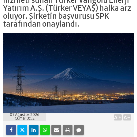
hizmeti sunan Türker Vangölü Enerji
Yatırım A.Ş. (Türker VEYAŞ) halka arz
oluyor. Şirketin başvurusu SPK
tarafından onaylandı.
07 Ağustos 2026
A+
A-
Cuma 13:52