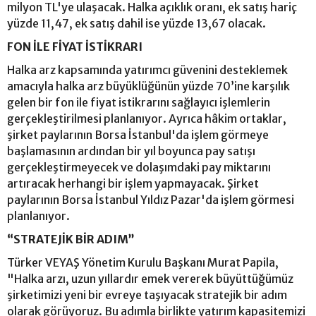
milyon TL'ye ulaşacak. Halka açıklık oranı, ek satış hariç
yüzde 11,47, ek satış dahil ise yüzde 13,67 olacak.
FON İLE FİYAT İSTİKRARI
Halka arz kapsamında yatırımcı güvenini desteklemek
amacıyla halka arz büyüklüğünün yüzde 70’ine karşılık
gelen bir fon ile fiyat istikrarını sağlayıcı işlemlerin
gerçekleştirilmesi planlanıyor. Ayrıca hâkim ortaklar,
şirket paylarının Borsa İstanbul'da işlem görmeye
başlamasının ardından bir yıl boyunca pay satışı
gerçekleştirmeyecek ve dolaşımdaki pay miktarını
artıracak herhangi bir işlem yapmayacak. Şirket
paylarının Borsa İstanbul Yıldız Pazar'da işlem görmesi
planlanıyor.
“STRATEJİK BİR ADIM”
Türker VEYAŞ Yönetim Kurulu Başkanı Murat Papila,
"Halka arzı, uzun yıllardır emek vererek büyüttüğümüz
şirketimizi yeni bir evreye taşıyacak stratejik bir adım
olarak görüyoruz. Bu adımla birlikte yatırım kapasitemizi