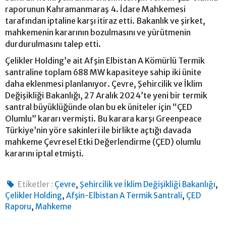
raporunun Kahramanmaraş 4. İdare Mahkemesi
tarafından iptaline karşı itiraz etti. Bakanlık ve şirket,
mahkemenin kararının bozulmasını ve yürütmenin
durdurulmasını talep etti.
Çelikler Holding’e ait Afşin Elbistan A Kömürlü Termik
santraline toplam 688 MW kapasiteye sahip iki ünite
daha eklenmesi planlanıyor. Çevre, Şehircilik ve İklim
Değişikliği Bakanlığı, 27 Aralık 2024’te yeni bir termik
santral büyüklüğünde olan bu ek üniteler için “ÇED
Olumlu” kararı vermişti. Bu karara karşı Greenpeace
Türkiye’nin yöre sakinleri ile birlikte açtığı davada
mahkeme Çevresel Etki Değerlendirme (ÇED) olumlu
kararını iptal etmişti.
,
,
Etiketler :
Çevre
Şehircilik ve İklim Değişikliği Bakanlığı
,
,
Çelikler Holding
Afşin-Elbistan A Termik Santrali
ÇED
,
Raporu
Mahkeme