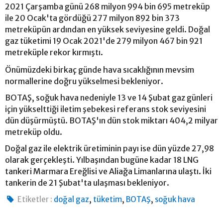
2021 Çarşamba günü 268 milyon 994 bin 695 metreküp
ile 20 Ocak'ta gördüğü 277 milyon 892 bin 373
metreküpün ardından en yüksek seviyesine geldi. Doğal
gaz tüketimi 19 Ocak 2021'de 279 milyon 467 bin 921
metreküple rekor kırmıştı.
Önümüzdeki birkaç günde hava sıcaklığının mevsim
normallerine doğru yükselmesi bekleniyor.
BOTAŞ, soğuk hava nedeniyle 13 ve 14 Şubat gaz günleri
için yükselttiği iletim şebekesi referans stok seviyesini
dün düşürmüştü. BOTAŞ'ın dün stok miktarı 404,2 milyar
metreküp oldu.
Doğal gaz ile elektrik üretiminin payı ise dün yüzde 27,98
olarak gerçekleşti. Yılbaşından bugüne kadar 18 LNG
tankeri Marmara Ereğlisi ve Aliağa Limanlarına ulaştı. İki
tankerin de 21 Şubat'ta ulaşması bekleniyor.
,
,
,
Etiketler :
doğal gaz
tüketim
BOTAŞ
soğuk hava