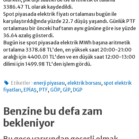
3386.47 TL olarak kaydedildi.
Spot piyasada elektrik fiyatı ortalaması bugün ile
karşılaştırıldığında yüzde 22.7 düşüş yaşandı. Günlük PTF
ortalaması bir önceki haftanın aynı gününe göre ise yüzde
36.64 azalış gösterdi.
Bugün ise spot piyasada elektrik MWh başına aritmetik
ortalama 3378.68 TL'den, en yüksek saat 20:00-21:00
aralığı için 4400.01 TL'den ve en düşük saat 12:00-13:00
dilimi için 1499.98 TL'den işlem gördü.
,
,
Etiketler :
enerji piyasası
elektrik borsası
spot elektrik
,
,
,
,
,
fiyatları
EPİAŞ
PTF
GÖP
GİP
DGP
Benzine bu defa zam
bekleniyor