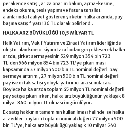
perakende satışı, arıza onarım bakım, açma-kesme,
endeks okuma, tesis yapımı ve fatura tahsilatı
alanlarında faaliyet gösteren şirketin halka arzında, pay
başına satış fiyatı 136 TL olarak belirlendi.
HALKA ARZ BÜYÜKLÜĞÜ 10,5 MİLYAR TL
Halk Yatırım, Vakıf Yatırım ve Ziraat Yatırım liderliğinde
oluşturulan konsorsiyum tarafından gerçekleşecek halka
arzda, şirket sermayesinin 529 milyon 354 bin 723
TL'den 566 milyon 854 bin 723 TL'ye çıkarılması
kapsamında 37 milyon 500 bin TL nominal değerli pay
sermaye artırımı, 27 milyon 500 bin TL nominal değerli
pay ise ortak satışı yoluyla yatırımcılara sunulacak.
Böylece halka arzda toplam 65 milyon TL nominal değerli
pay satışa çıkarılırken, halka arz büyüklüğünün yaklaşık 8
milyar 840 milyon TL olması öngörülüyor.
Ek satış hakkının tamamının kullanılması halinde ise halka
arz edilen payların toplam nominal değeri 77 milyon 500
bin TL'ye, halka arz büyüklüğü yaklaşık 10 milyar 540