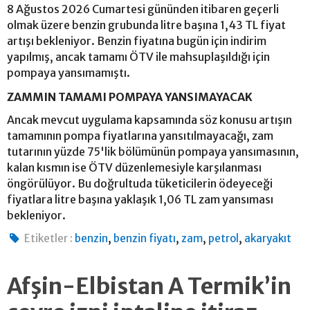
8 Ağustos 2026 Cumartesi gününden itibaren geçerli
olmak üzere benzin grubunda litre başına 1,43 TL fiyat
artışı bekleniyor. Benzin fiyatına bugün için indirim
yapılmış, ancak tamamı ÖTV ile mahsuplaşıldığı için
pompaya yansımamıştı.
ZAMMIN TAMAMI POMPAYA YANSIMAYACAK
Ancak mevcut uygulama kapsamında söz konusu artışın
tamamının pompa fiyatlarına yansıtılmayacağı, zam
tutarının yüzde 75'lik bölümünün pompaya yansımasının,
kalan kısmın ise ÖTV düzenlemesiyle karşılanması
öngörülüyor. Bu doğrultuda tüketicilerin ödeyeceği
fiyatlara litre başına yaklaşık 1,06 TL zam yansıması
bekleniyor.
,
,
,
,
Etiketler :
benzin
benzin fiyatı
zam
petrol
akaryakıt
Afşin-Elbistan A Termik’in