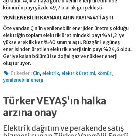
açıkladı. Açıklamaya göre ülkenin enerji üretiminde
kömürün payı yüzde 49,7 olarak gerçekleşti.
YENİLENEBİLİR KAYNAKLARIN PAYI %41’İ AŞTI
Öte yandan Çin’in yenilenebilir enerjiden üretmiş olduğu
elektriğin toplam elektrik üretimindeki payı %41,2'ye
yükselerek ilk kez %40 sınırını aştı. Rüzgâr ile güneş
enerjisinden üretilen elektrik enerjisinin payı %24,6 oldu.
Geriye kalan bölümü ise doğal gaz ve nükleer enerji
oluşturuyor.
,
,
,
,
Etiketler :
Çin
elektrik
elektrik üretimi
kömür
yenilenebilir enerji
Türker VEYAŞ’ın halka
arzına onay
Elektrik dağıtım ve perakende satış