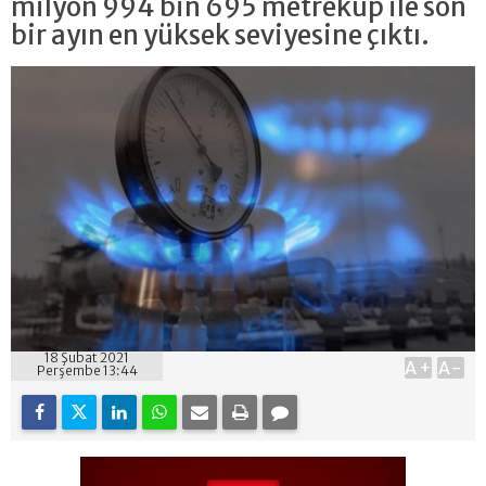
milyon 994 bin 695 metreküp ile son
bir ayın en yüksek seviyesine çıktı.
18 Şubat 2021
A+
A-
Perşembe 13:44