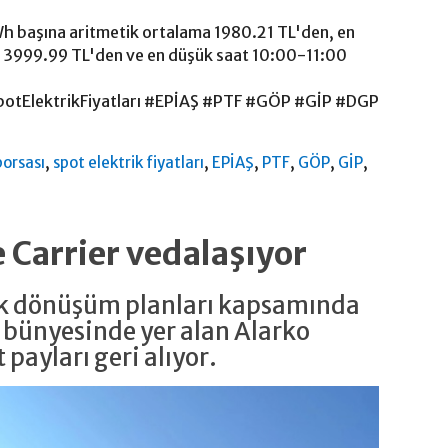
h başına aritmetik ortalama 1980.21 TL'den, en
n 3999.99 TL'den ve en düşük saat 10:00-11:00
SpotElektrikFiyatları #EPİAŞ #PTF #GÖP #GİP #DGP
,
,
,
,
,
,
borsası
spot elektrik fiyatları
EPİAŞ
PTF
GÖP
GİP
e Carrier vedalaşıyor
jik dönüşüm planları kapsamında
 bünyesinde yer alan Alarko
 payları geri alıyor.