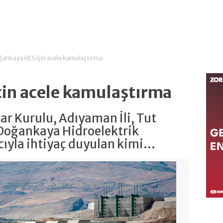
ankaya HES için acele kamulaştırma
in acele kamulaştırma
ar Kurulu, Adıyaman İli, Tut
k Doğankaya Hidroelektrik
ıyla ihtiyaç duyulan kimi...