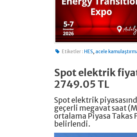
,
Etiketler :
HES
acele kamulaştırm
Spot elektrik fiy
2749.05 TL
Spot elektrik piyasasın
geçerli megavat saat (
ortalama Piyasa Takas F
belirlendi.