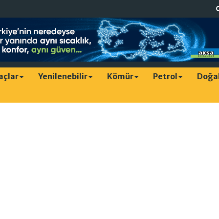
raçlar
Yenilenebilir
Kömür
Petrol
Doğa