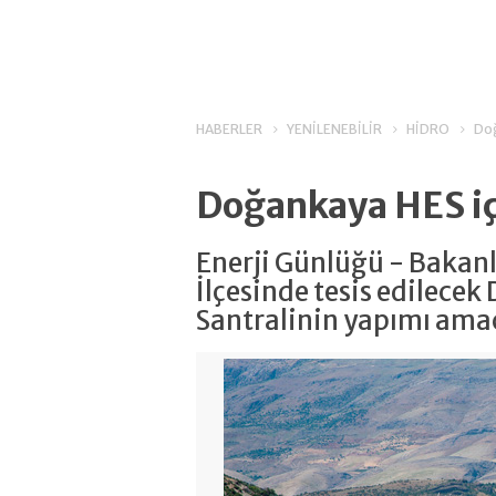
HABERLER
YENİLENEBİLİR
HİDRO
Doğ
Doğankaya HES iç
Enerji Günlüğü - Bakanl
İlçesinde tesis edilece
Santralinin yapımı amac