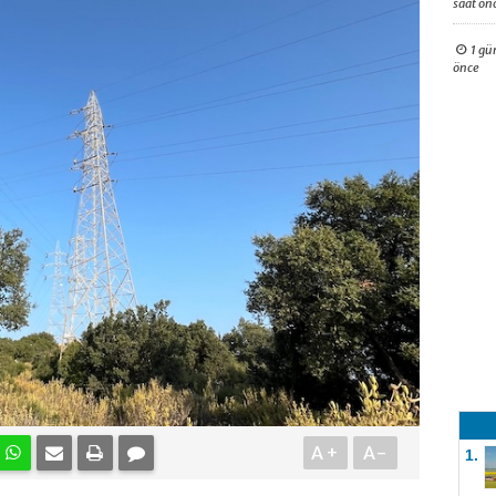
saat ön
1 gü
önce
A+
A-
1.