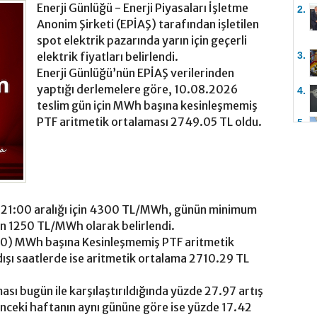
Enerji Günlüğü - Enerji Piyasaları İşletme
2.
Anonim Şirketi (EPİAŞ) tarafından işletilen
spot elektrik pazarında yarın için geçerli
3.
elektrik fiyatları belirlendi.
Enerji Günlüğü’nün EPİAŞ verilerinden
yaptığı derlemelere göre, 10.08.2026
4.
teslim gün için MWh başına kesinleşmemiş
PTF aritmetik ortalaması 2749.05 TL oldu.
5.
21:00 aralığı için 4300 TL/MWh, günün minimum
çin 1250 TL/MWh olarak belirlendi.
00) MWh başına Kesinleşmemiş PTF aritmetik
ışı saatlerde ise aritmetik ortalama 2710.29 TL
ası bugün ile karşılaştırıldığında yüzde 27.97 artış
önceki haftanın aynı gününe göre ise yüzde 17.42