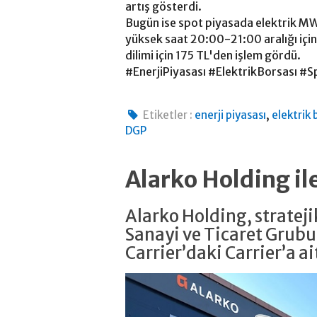
artış gösterdi.
Bugün ise spot piyasada elektrik MW
yüksek saat 20:00-21:00 aralığı içi
dilimi için 175 TL'den işlem gördü.
#EnerjiPiyasası #ElektrikBorsası #
,
Etiketler :
enerji piyasası
elektrik 
DGP
Alarko Holding il
Alarko Holding, strate
Sanayi ve Ticaret Grubu
Carrier’daki Carrier’a ait