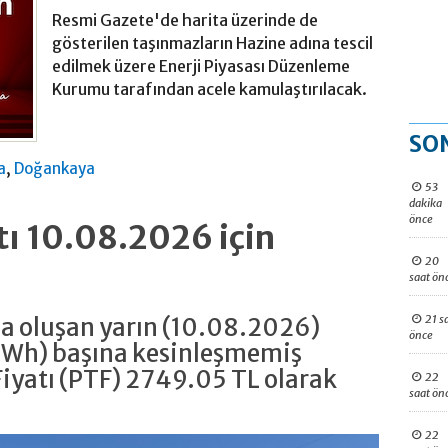
Resmi Gazete'de harita üzerinde de
gösterilen taşınmazların Hazine adına tescil
edilmek üzere Enerji Piyasası Düzenleme
Kurumu tarafından acele kamulaştırılacak.
SO
,
a
Doğankaya
53
dakika
önce
atı 10.08.2026 için
20
saat ön
21 s
da oluşan yarın (10.08.2026)
önce
MWh) başına kesinleşmemiş
iyatı (PTF) 2749.05 TL olarak
22
saat ön
22