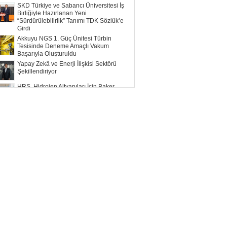
SKD Türkiye ve Sabancı Üniversitesi İş
Birliğiyle Hazırlanan Yeni
“Sürdürülebilirlik” Tanımı TDK Sözlük’e
Girdi
Akkuyu NGS 1. Güç Ünitesi Türbin
Tesisinde Deneme Amaçlı Vakum
Başarıyla Oluşturuldu
Yapay Zekâ ve Enerji İlişkisi Sektörü
Şekillendiriyor
HRS, Hidrojen Altyapıları İçin Baker
Hughes ile Çalışacak