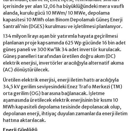
içerisinde yer alan 12,06 ha büyüklüğündeki mera vasıflı
alanda, kurulu gücü 10 MWm/ 10 MWe, depolama
kapasitesi 10 MWh olan Binom Depolamalı Güneş Enerji
Santrali’nin (DGES) kurulması ve işletilmesi planlanıyor.
134 milyon lirayı aşan bir yatırımla hayata geçirilmesi
planlanan proje kapsamında 625 Wp gücünde 16 bin adet
güneş paneli ve 300 Kw’lik 34 adet invertör kurulacak.
Güneş panelleri tarafından üretilen doğru akım (DC)
elektrik enerjisi, invertörler aracılığıyla alternatif akıma
(AC) dönüştürülecek.
Üretilen elektrik enerjisi, enerji iletim hattı aracılığıyla
34,5 kV gerilim seviyesindeki Enez Trafo Merkezi (TM)
orta gerilim (OG) barasına bağlanacak. İşletme
aşamasında üretilecek elektrik enerjisinin bir kısmı 10
MWh kapasiteli depolama tesisinde depolanacak olup,
depolanan enerji, ihtiyaç duyulan zamanlarda enerji iletim
hattına aktarılacak.
Enerji Günlüğü