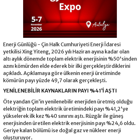
Enerji Günlüğü - Çin Halk Cumhuriyeti Enerji İdaresi
yetkilisi Xing Yiteng, 2026 yılı Haziran ayına kadar olan
altı aylık dönemde toplam elektrik enerjisinin %50'sinden
azını kömürden elde ederek bir ilki gerçekleştirdiklerini
açıkladı. Açıklamaya göre ülkenin enerji üretiminde
kömürün payı yüzde 49,7 olarak gerçekleşti.
YENİLENEBİLİR KAYNAKLARIN PAYI %41’İ AŞTI
Öte yandan Çin’in yenilenebilir enerjiden üretmiş olduğu
elektriğin toplam elektrik üretimindeki payı %41,2'ye
yükselerek ilk kez %40 sınırını aştı. Rüzgâr ile güneş
enerjisinden üretilen elektrik enerjisinin payı %24,6 oldu.
Geriye kalan bölümü ise doğal gaz ve nükleer enerji
oluşturuyor.