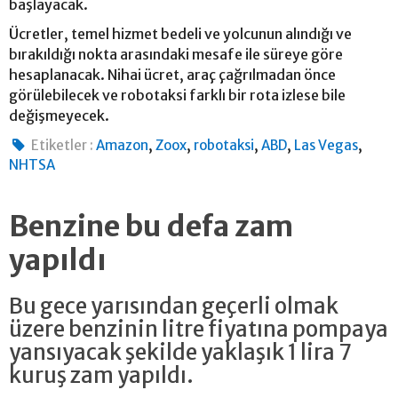
başlayacak.
Ücretler, temel hizmet bedeli ve yolcunun alındığı ve
bırakıldığı nokta arasındaki mesafe ile süreye göre
hesaplanacak. Nihai ücret, araç çağrılmadan önce
görülebilecek ve robotaksi farklı bir rota izlese bile
değişmeyecek.
,
,
,
,
,
Etiketler :
Amazon
Zoox
robotaksi
ABD
Las Vegas
NHTSA
Benzine bu defa zam
yapıldı
Bu gece yarısından geçerli olmak
üzere benzinin litre fiyatına pompaya
yansıyacak şekilde yaklaşık 1 lira 7
kuruş zam yapıldı.