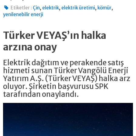
,
,
,
,
Etiketler :
Çin
elektrik
elektrik üretimi
kömür
yenilenebilir enerji
Türker VEYAŞ’ın halka
arzına onay
Elektrik dağıtım ve perakende satış
hizmeti sunan Türker Vangölü Enerji
Yatırım A.Ş. (Türker VEYAŞ) halka arz
oluyor. Şirketin başvurusu SPK
tarafından onaylandı.