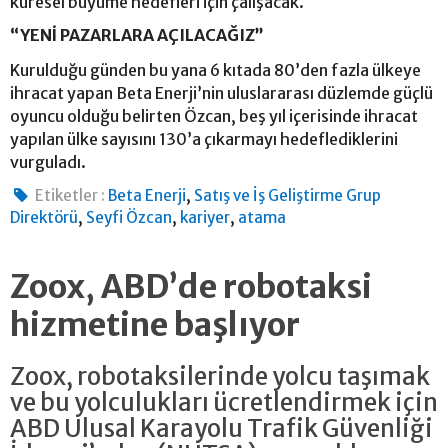
küresel büyüme hedefleri için çalışacak.
“YENİ PAZARLARA AÇILACAĞIZ”
Kurulduğu günden bu yana 6 kıtada 80’den fazla ülkeye
ihracat yapan Beta Enerji’nin uluslararası düzlemde güçlü
oyuncu olduğu belirten Özcan, beş yıl içerisinde ihracat
yapılan ülke sayısını 130’a çıkarmayı hedeflediklerini
vurguladı.
,
Etiketler :
Beta Enerji
Satış ve İş Geliştirme Grup
,
,
,
Direktörü
Seyfi Özcan
kariyer
atama
Zoox, ABD’de robotaksi
hizmetine başlıyor
Zoox, robotaksilerinde yolcu taşımak
ve bu yolculukları ücretlendirmek için
ABD Ulusal Karayolu Trafik Güvenliği