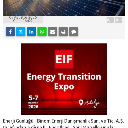
07 Ağustos 2026
A+
A-
Cuma 16:09
Enerji Günlüğü -Binom Enerji Danışmanlık San. ve Tic. A.Ş.
tarafından, Edirne İli, Enez İlçesi, Yeni Mahalle sınırları