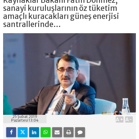
Kaynaklar Bakanı Fatih Dönmez,
sanayi kuruluşlarının öz tüketim
amaçlı kuracakları güneş enerjisi
santrallerinde...
25 Şubat 2019
A+
A-
Pazartesi 13:04