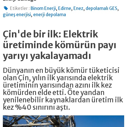
,
,
,
,
Etiketler :
Binom Enerji
Edirne
Enez
depolamalı GES
,
güneş enerjisi
enerji depolama
Çin'de bir ilk: Elektrik
üretiminde kömürün payı
yarıyı yakalayamadı
Dünyanın en büyük kömür tüketicisi
olan Çin, yılın ilk yarısında elektrik
üretiminin yarısından azını ilk kez
kömürden elde etti. Öte yandan
yenilenebilir kaynaklardan üretim ilk
kez %40 sınırını aştı.