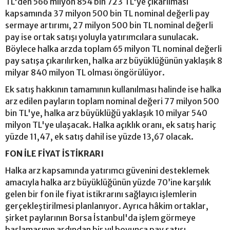
TL'den 566 milyon 854 bin 723 TL'ye çıkarılması
kapsamında 37 milyon 500 bin TL nominal değerli pay
sermaye artırımı, 27 milyon 500 bin TL nominal değerli
pay ise ortak satışı yoluyla yatırımcılara sunulacak.
Böylece halka arzda toplam 65 milyon TL nominal değerli
pay satışa çıkarılırken, halka arz büyüklüğünün yaklaşık 8
milyar 840 milyon TL olması öngörülüyor.
Ek satış hakkının tamamının kullanılması halinde ise halka
arz edilen payların toplam nominal değeri 77 milyon 500
bin TL'ye, halka arz büyüklüğü yaklaşık 10 milyar 540
milyon TL'ye ulaşacak. Halka açıklık oranı, ek satış hariç
yüzde 11,47, ek satış dahil ise yüzde 13,67 olacak.
FON İLE FİYAT İSTİKRARI
Halka arz kapsamında yatırımcı güvenini desteklemek
amacıyla halka arz büyüklüğünün yüzde 70’ine karşılık
gelen bir fon ile fiyat istikrarını sağlayıcı işlemlerin
gerçekleştirilmesi planlanıyor. Ayrıca hâkim ortaklar,
şirket paylarının Borsa İstanbul'da işlem görmeye
başlamasının ardından bir yıl boyunca pay satışı