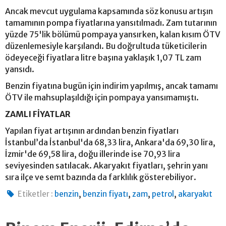
Ancak mevcut uygulama kapsamında söz konusu artışın
tamamının pompa fiyatlarına yansıtılmadı. Zam tutarının
yüzde 75'lik bölümü pompaya yansırken, kalan kısım ÖTV
düzenlemesiyle karşılandı. Bu doğrultuda tüketicilerin
ödeyeceği fiyatlara litre başına yaklaşık 1,07 TL zam
yansıdı.
Benzin fiyatına bugün için indirim yapılmış, ancak tamamı
ÖTV ile mahsuplaşıldığı için pompaya yansımamıştı.
ZAMLI FİYATLAR
Yapılan fiyat artışının ardından benzin fiyatları
İstanbul’da İstanbul'da 68,33 lira, Ankara'da 69,30 lira,
İzmir'de 69,58 lira, doğu illerinde ise 70,93 lira
seviyesinden satılacak. Akaryakıt fiyatları, şehrin yanı
sıra ilçe ve semt bazında da farklılık gösterebiliyor.
,
,
,
,
Etiketler :
benzin
benzin fiyatı
zam
petrol
akaryakıt