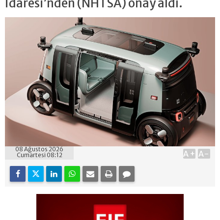
İdaresi’nden (NHTSA) onay aldı.
08 Ağustos 2026
A+
A-
Cumartesi 08:12