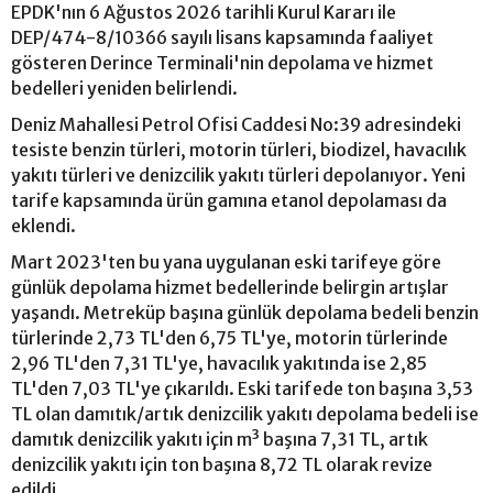
EPDK'nın 6 Ağustos 2026 tarihli Kurul Kararı ile
DEP/474-8/10366 sayılı lisans kapsamında faaliyet
gösteren Derince Terminali'nin depolama ve hizmet
bedelleri yeniden belirlendi.
Deniz Mahallesi Petrol Ofisi Caddesi No:39 adresindeki
tesiste benzin türleri, motorin türleri, biodizel, havacılık
yakıtı türleri ve denizcilik yakıtı türleri depolanıyor. Yeni
tarife kapsamında ürün gamına etanol depolaması da
eklendi.
Mart 2023'ten bu yana uygulanan eski tarifeye göre
günlük depolama hizmet bedellerinde belirgin artışlar
yaşandı. Metreküp başına günlük depolama bedeli benzin
türlerinde 2,73 TL'den 6,75 TL'ye, motorin türlerinde
2,96 TL'den 7,31 TL'ye, havacılık yakıtında ise 2,85
TL'den 7,03 TL'ye çıkarıldı. Eski tarifede ton başına 3,53
TL olan damıtık/artık denizcilik yakıtı depolama bedeli ise
damıtık denizcilik yakıtı için m³ başına 7,31 TL, artık
denizcilik yakıtı için ton başına 8,72 TL olarak revize
edildi.