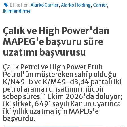
,
,
,
Etiketler :
Alarko Carrier
Alarko Holding
Carrier
iklimlendirme
Çalık ve High Power'dan
MAPEG'e başvuru süre
uzatımı başvurusu
Çalık Petrol ve High Power Eruh
Petrol'ün müştereken sahip olduğu
K/N49-b ve K/M49-d3,d4 paftalı iki
petrol arama ruhsatının mücbir
sebep süresi 1 Ekim 2026'da doluyor;
iki şirket, 6491 sayılı Kanun uyarınca
iki yıllık uzatma için MAPEG'e
başvurdu.