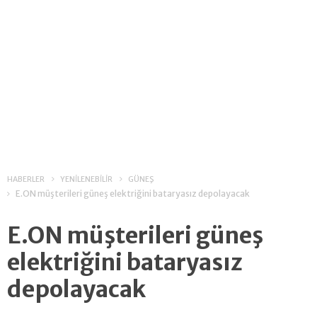
HABERLER
YENİLENEBİLİR
GÜNEŞ
E.ON müşterileri güneş elektriğini bataryasız depolayacak
E.ON müşterileri güneş
elektriğini bataryasız
depolayacak