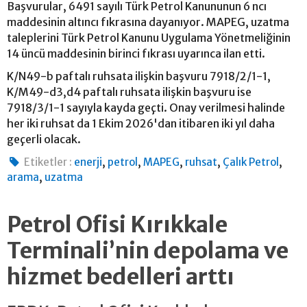
Başvurular, 6491 sayılı Türk Petrol Kanununun 6 ncı
maddesinin altıncı fıkrasına dayanıyor. MAPEG, uzatma
taleplerini Türk Petrol Kanunu Uygulama Yönetmeliğinin
14 üncü maddesinin birinci fıkrası uyarınca ilan etti.
K/N49-b paftalı ruhsata ilişkin başvuru 7918/2/1-1,
K/M49-d3,d4 paftalı ruhsata ilişkin başvuru ise
7918/3/1-1 sayıyla kayda geçti. Onay verilmesi halinde
her iki ruhsat da 1 Ekim 2026'dan itibaren iki yıl daha
geçerli olacak.
,
,
,
,
,
Etiketler :
enerji
petrol
MAPEG
ruhsat
Çalık Petrol
,
arama
uzatma
Petrol Ofisi Kırıkkale
Terminali’nin depolama ve
hizmet bedelleri arttı