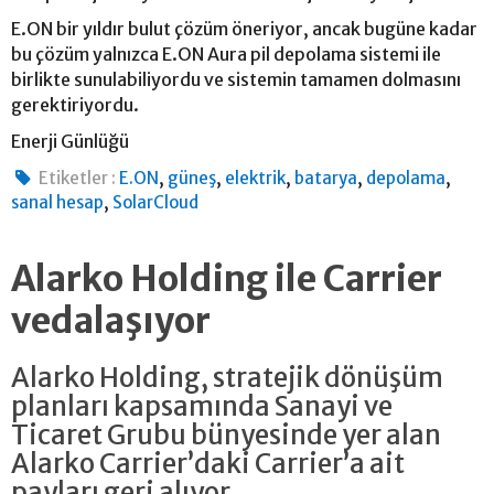
E.ON bir yıldır bulut çözüm öneriyor, ancak bugüne kadar
bu çözüm yalnızca E.ON Aura pil depolama sistemi ile
birlikte sunulabiliyordu ve sistemin tamamen dolmasını
gerektiriyordu.
Enerji Günlüğü
,
,
,
,
,
Etiketler :
E.ON
güneş
elektrik
batarya
depolama
,
sanal hesap
SolarCloud
Alarko Holding ile Carrier
vedalaşıyor
Alarko Holding, stratejik dönüşüm
planları kapsamında Sanayi ve
Ticaret Grubu bünyesinde yer alan
Alarko Carrier’daki Carrier’a ait
payları geri alıyor.