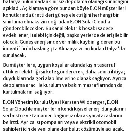
batarya bulunmadan sınırsız depolama olanağı sunacağını
açıkladı. Açıklamaya göre bundan böyle E.ON müşterileri
konutlarında ürettikleri güneş elektriğini herhangi bir
sınırlama olmaksızın doğrudan E.ON SolarCloud’a
gönderebilecekler. Bu sanal elektrik hesabı sadece
evdeki enerji talebi için değil, başka yerlerde de erişilebilir
olacak. Güneş enerjisinde verimlilik kaybını gideren bu
inovatif ürün başlangıçta Almanya ve ardından İtalya'da
sunulacak.
Bu müşterilere, uygun koşullar altında kışın tasarruf
ettikleri elektriği şirkete göndererek, daha sonra ihtiyaç
duyduklarında geri alabilmelerine olanak sağlıyor. Ayrıca
depolama aracı ile kurulum ve bakım masraflarından da
kurtulmalarını sağlıyor.
E.ON Yönetim Kurulu Üyesi Karsten Wildberger, E.ON
SolarCloud ile müşterilerin kendi kişisel enerji dünyalarını
serbestçe ve tamamen bağımsız olarak yaratacaklarını
belirtti. Ayrıca ısı pompaları veya elektrikli otomobil
sahipleri için de yeni olanaklar bulut çözümüyle açılacak.