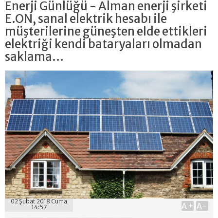
Enerji Günlüğü - Alman enerji şirketi
E.ON, sanal elektrik hesabı ile
müşterilerine güneşten elde ettikleri
elektriği kendi bataryaları olmadan
saklama...
02 Şubat 2018 Cuma
A+
A-
14:57