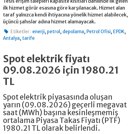
Tesis erişim talepleri kapasite kısıtları dahilinde ilk gelen
ilk hizmet görür esasına göre karşılanacak. Hizmet alan
taraf yalnızca kendi ihtiyacına yönelik hizmet alabilecek,
üçüncü şahıslar adına hizmet alamayacak.
,
,
,
,
,
Etiketler :
enerji
petrol
depolama
Petrol Ofisi
EPDK
,
Antalya
tarife
Spot elektrik fiyatı
09.08.2026 için 1980.21
TL
Spot elektrik piyasasında oluşan
yarın (09.08.2026) geçerli megavat
saat (MWh) başına kesinleşmemiş
ortalama Piyasa Takas Fiyatı (PTF)
1980.21 TL olarak belirlendi.