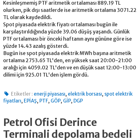
Kesinleşmemiş PTF aritmetik ortalaması 889.19 TL
olurken, pik dışı saatlerde ise aritmetik ortalama 3071.22
TL olarak kaydedildi.
Spot piyasada elektrik fiyatı ortalaması bugün ile
karşılaştırıldığında yüzde 39.06 düşüş yaşandı. Günlük
PTF ortalaması bir önceki haftanın aynı gününe göre ise
yüzde 14.43 azalış gösterdi.
Bugün ise spot piyasada elektrik MWh başına aritmetik
ortalama 2753.65 TL'den, en yüksek saat 20:00-21:00
aralığı için 4059.02 TL'den ve en düşük saat 12:00-13:00
dilimi için 925.01 TL'den işlem gördü.
,
,
Etiketler :
enerji piyasası
elektrik borsası
spot elektrik
,
,
,
,
,
fiyatları
EPİAŞ
PTF
GÖP
GİP
DGP
Petrol Ofisi Derince
Terminali depolama bedeli