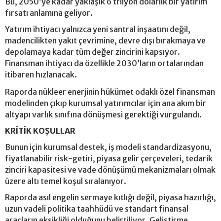
Bu, 2050’ye kadar yaklaşık 6 trilyon dolarlık bir yatırım
fırsatı anlamına geliyor.
Yatırım ihtiyacı yalnızca yeni santral inşaatını değil,
madencilikten yakıt çevrimine, devre dışı bırakmaya ve
depolamaya kadar tüm değer zincirini kapsıyor.
Finansman ihtiyacı da özellikle 2030’ların ortalarından
itibaren hızlanacak.
Raporda nükleer enerjinin hükümet odaklı özel finansman
modelinden çıkıp kurumsal yatırımcılar için ana akım bir
altyapı varlık sınıfına dönüşmesi gerektiği vurgulandı.
KRİTİK KOŞULLAR
Bunun için kurumsal destek, iş modeli standardizasyonu,
fiyatlanabilir risk-getiri, piyasa gelir çerçeveleri, tedarik
zinciri kapasitesi ve vade dönüşümü mekanizmaları olmak
üzere altı temel koşul sıralanıyor.
Raporda asıl engelin sermaye kıtlığı değil, piyasa hazırlığı,
uzun vadeli politika taahhüdü ve standart finansal
araçların eksikliği olduğunu belirtiliyor. Geliştirme