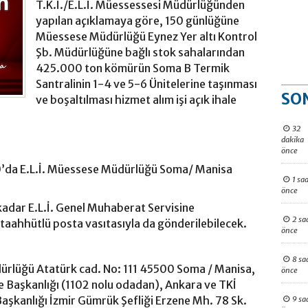
T.K.İ./E.L.İ. Müessessesi Müdürlüğünden
yapılan açıklamaya göre, 150 günlüğüne
Müessese Müdürlüğü Eynez Yer altı Kontrol
Şb. Müdürlüğüne bağlı stok sahalarından
425.000 ton kömürün Soma B Termik
Santralinin 1-4 ve 5-6 Ünitelerine taşınması
SO
ve boşaltılması hizmet alım işi açık ihale
32
dakika
önce
00’da E.L.İ. Müessese Müdürlüğü Soma/ Manisa
1 saa
önce
e kadar E.L.İ. Genel Muhaberat Servisine
2 sa
li taahhütlü posta vasıtasıyla da gönderilebilecek.
önce
8 sa
ürlüğü Atatürk cad. No: 111 45500 Soma / Manisa,
önce
 Başkanlığı (1102 nolu odadan), Ankara ve TKİ
aşkanlığı İzmir Gümrük Şefliği Erzene Mh. 78 Sk.
9 sa