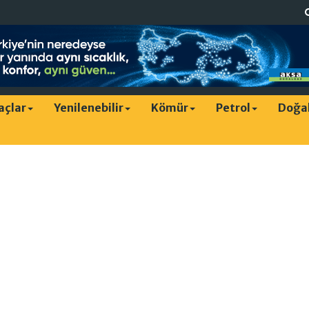
raçlar
Yenilenebilir
Kömür
Petrol
Doğa