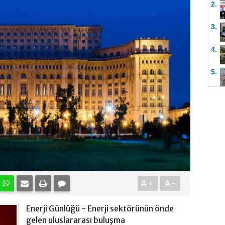
2.
3.
4.
5.
A+
A-
Enerji Günlüğü - Enerji sektörünün önde
gelen uluslararası buluşma