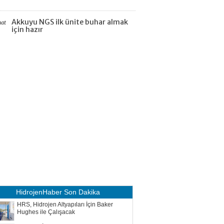
Akkuyu NGS ilk ünite buhar almak
aat
için hazır
HidrojenHaber
Son Dakika
HRS, Hidrojen Altyapıları İçin Baker
Hughes ile Çalışacak