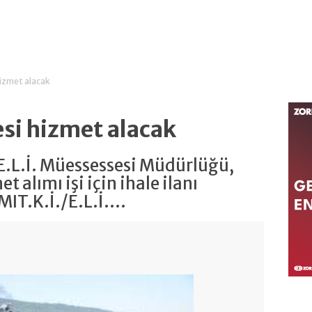
hizmet alacak
esi hizmet alacak
/E.L.İ. Müessessesi Müdürlüğü,
t alımı işi için ihale ilanı
T.K.İ./E.L.İ....