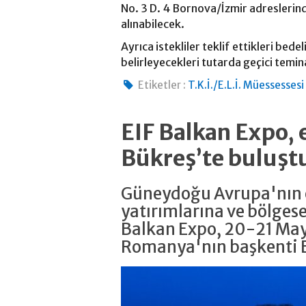
No. 3 D. 4 Bornova/İzmir adreslerind
alınabilecek.
Ayrıca istekliler teklif ettikleri b
belirleyecekleri tutarda geçici temin
Etiketler :
T.K.İ./E.L.İ. Müessesse
EIF Balkan Expo, 
Bükreş’te buluşt
Güneydoğu Avrupa'nın e
yatırımlarına ve bölgese
Balkan Expo, 20-21 May
Romanya'nın başkenti 