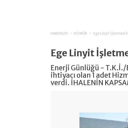
HABERLER
KÖMÜR
Ege Linyit İşletmesi 
Ege Linyit İşletm
Enerji Günlüğü - T.K.İ.
ihtiyacı olan 1 adet Hizme
verdi. İHALENİN KAPSAMI