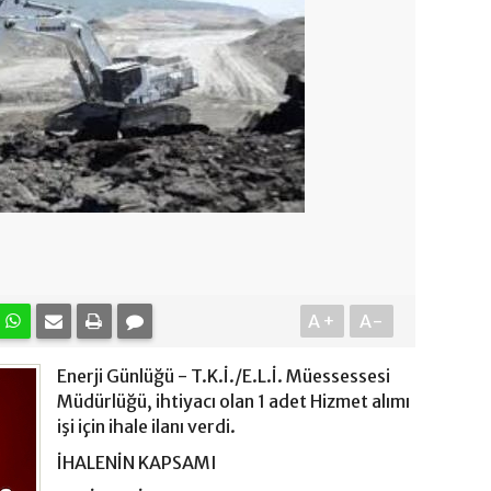
A+
A-
Enerji Günlüğü - T.K.İ./E.L.İ. Müessessesi
Müdürlüğü, ihtiyacı olan 1 adet Hizmet alımı
işi için ihale ilanı verdi.
İHALENİN KAPSAMI