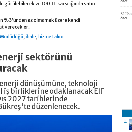
önce
e görülebilecek ve 100 TL karşılığında satın
16 s
önce
edelin %3’ünden az olmamak üzere kendi
at verecekler.
,
,
si Müdürlüğü
ihale
hizmet alımı
enerji sektörünü
uracak
nerji dönüşümüne, teknoloji
l iş birliklerine odaklanacak EIF
ıs 2027 tarihlerinde
Bükreş'te düzenlenecek.
1.