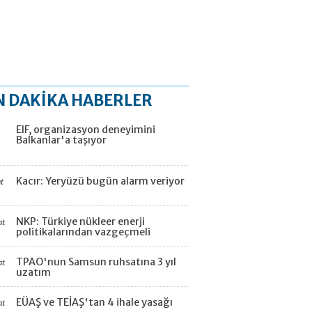
N DAKİKA HABERLER
EIF, organizasyon deneyimini
Balkanlar'a taşıyor
Kacır: Yeryüzü bugün alarm veriyor
t
NKP: Türkiye nükleer enerji
at
politikalarından vazgeçmeli
TPAO'nun Samsun ruhsatına 3 yıl
at
uzatım
EÜAŞ ve TEİAŞ'tan 4 ihale yasağı
at