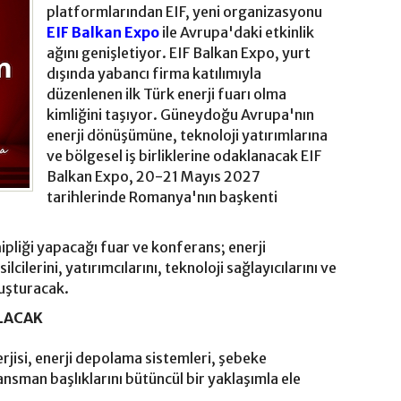
platformlarından EIF, yeni organizasyonu
EIF Balkan Expo
ile Avrupa'daki etkinlik
ağını genişletiyor. EIF Balkan Expo, yurt
dışında yabancı firma katılımıyla
düzenlenen ilk Türk enerji fuarı olma
kimliğini taşıyor. Güneydoğu Avrupa'nın
enerji dönüşümüne, teknoloji yatırımlarına
ve bölgesel iş birliklerine odaklanacak EIF
Balkan Expo, 20-21 Mayıs 2027
tarihlerinde Romanya'nın başkenti
pliği yapacağı fuar ve konferans; enerji
ilerini, yatırımcılarını, teknoloji sağlayıcılarını ve
uluşturacak.
LACAK
rjisi, enerji depolama sistemleri, şebeke
inansman başlıklarını bütüncül bir yaklaşımla ele