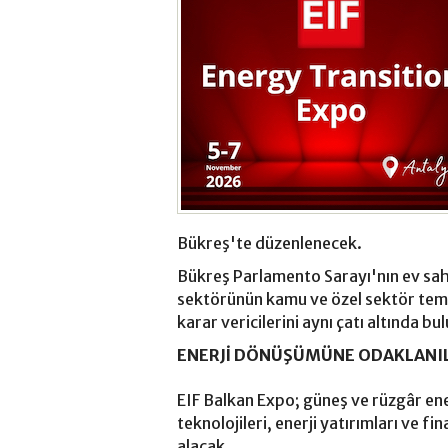
Bükreş'te düzenlenecek.
Bükreş Parlamento Sarayı'nın ev sahi
sektörünün kamu ve özel sektör temsilc
karar vericilerini aynı çatı altında b
ENERJİ DÖNÜŞÜMÜNE ODAKLANI
EIF Balkan Expo; güneş ve rüzgâr ene
teknolojileri, enerji yatırımları ve f
alacak.