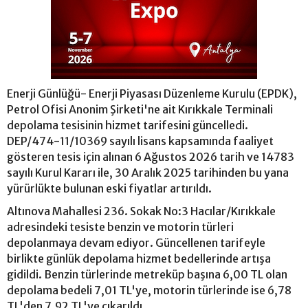
Enerji Günlüğü- Enerji Piyasası Düzenleme Kurulu (EPDK),
Petrol Ofisi Anonim Şirketi'ne ait Kırıkkale Terminali
depolama tesisinin hizmet tarifesini güncelledi.
DEP/474-11/10369 sayılı lisans kapsamında faaliyet
gösteren tesis için alınan 6 Ağustos 2026 tarih ve 14783
sayılı Kurul Kararı ile, 30 Aralık 2025 tarihinden bu yana
yürürlükte bulunan eski fiyatlar artırıldı.
Altınova Mahallesi 236. Sokak No:3 Hacılar/Kırıkkale
adresindeki tesiste benzin ve motorin türleri
depolanmaya devam ediyor. Güncellenen tarifeyle
birlikte günlük depolama hizmet bedellerinde artışa
gidildi. Benzin türlerinde metreküp başına 6,00 TL olan
depolama bedeli 7,01 TL'ye, motorin türlerinde ise 6,78
TL'den 7,92 TL'ye çıkarıldı.