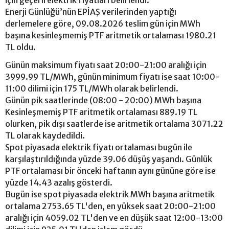
için geçerli elektrik fiyatları belirlendi.
Enerji Günlüğü’nün EPİAŞ verilerinden yaptığı
derlemelere göre, 09.08.2026 teslim gün için MWh
başına kesinleşmemiş PTF aritmetik ortalaması 1980.21
TL oldu.
Günün maksimum fiyatı saat 20:00-21:00 aralığı için
3999.99 TL/MWh, günün minimum fiyatı ise saat 10:00-
11:00 dilimi için 175 TL/MWh olarak belirlendi.
Günün pik saatlerinde (08:00 - 20:00) MWh başına
Kesinleşmemiş PTF aritmetik ortalaması 889.19 TL
olurken, pik dışı saatlerde ise aritmetik ortalama 3071.22
TL olarak kaydedildi.
Spot piyasada elektrik fiyatı ortalaması bugün ile
karşılaştırıldığında yüzde 39.06 düşüş yaşandı. Günlük
PTF ortalaması bir önceki haftanın aynı gününe göre ise
yüzde 14.43 azalış gösterdi.
Bugün ise spot piyasada elektrik MWh başına aritmetik
ortalama 2753.65 TL'den, en yüksek saat 20:00-21:00
aralığı için 4059.02 TL'den ve en düşük saat 12:00-13:00