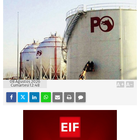
08 Ağustos 2026
A+
A-
Cumartesi 12:48