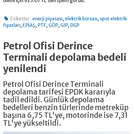
dilimi için 925.01 TL'den işlem gördü.
,
,
Etiketler :
enerji piyasası
elektrik borsası
spot elektrik
,
,
,
,
,
fiyatları
EPİAŞ
PTF
GÖP
GİP
DGP
Petrol Ofisi Derince
Terminali depolama bedeli
yenilendi
Petrol Ofisi Derince Terminali
depolama tarifesi EPDK kararıyla
tadil edildi. Günlük depolama
bedelleri benzin türlerinde metreküp
başına 6,75 TL'ye, motorinde ise 7,31
TL'ye yükseltildi.