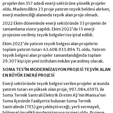
projelerden 357 adedi enerji sektörüne yönelik projeler
oldu. Madencilikte 23 proje yatırım teşvik beldesi alırken;
enerji madenciliği alanında teşvik alan proje olmadı.
2022 Ekim döneminde enerji sektöründe 33 projenin de
tamamlama vizesi yapıldı. Ekim 2022’de 13 enerji
projesine verilmiş teşvik belgeleri ise iptal edildi.
Ekim 2022’de yatırım teşvik belgesi alan projelerin
toplam yatırım tutarı 43.608.933.894 TL oldu. Yatırım
teşvik belgesi alan projeler tamamlandığında toplam
29.307 kişi için yeni istihdam imkânı yaratılmış olacak.
SOMA TES’İN MODERNİZASYON PROJESİ TEŞVİK ALAN
EN BÜYÜK ENERJİ PROJESİ
Enerji sektöründe teşvik belgesi verilen projeler arasında
yatırım tutarı en yüksek olan proje, 997.084.659TL ile
Soma Termik Santrali Elektrik Üretim AŞ’nin Manisa’nın
Soma ilçesinde faaliyette bulunan Soma Termik
Santralinde (TES) gerçekleştireceği, yerli sermayeli,
bölgesel öncelikli modernizasyon projesi oldu. Projeye