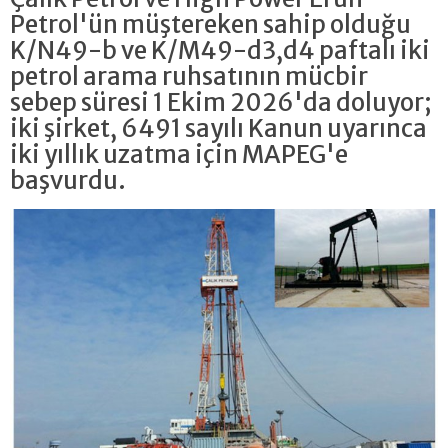
Petrol'ün müştereken sahip olduğu
K/N49-b ve K/M49-d3,d4 paftalı iki
petrol arama ruhsatının mücbir
sebep süresi 1 Ekim 2026'da doluyor;
iki şirket, 6491 sayılı Kanun uyarınca
iki yıllık uzatma için MAPEG'e
başvurdu.