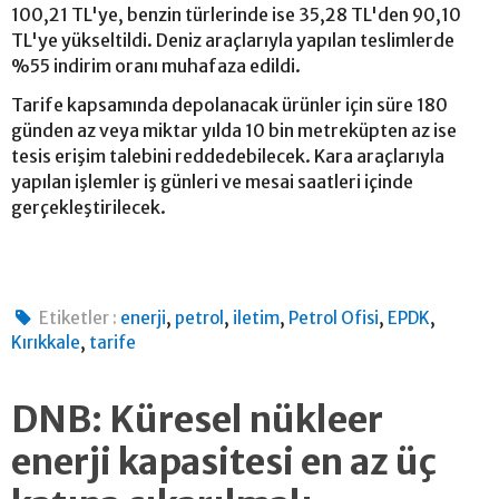
100,21 TL'ye, benzin türlerinde ise 35,28 TL'den 90,10
TL'ye yükseltildi. Deniz araçlarıyla yapılan teslimlerde
%55 indirim oranı muhafaza edildi.
Tarife kapsamında depolanacak ürünler için süre 180
günden az veya miktar yılda 10 bin metreküpten az ise
tesis erişim talebini reddedebilecek. Kara araçlarıyla
yapılan işlemler iş günleri ve mesai saatleri içinde
gerçekleştirilecek.
,
,
,
,
,
Etiketler :
enerji
petrol
iletim
Petrol Ofisi
EPDK
,
Kırıkkale
tarife
DNB: Küresel nükleer
enerji kapasitesi en az üç