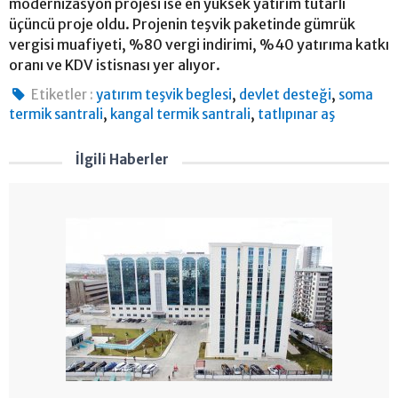
modernizasyon projesi ise en yüksek yatırım tutarlı
üçüncü proje oldu. Projenin teşvik paketinde gümrük
vergisi muafiyeti, %80 vergi indirimi, %40 yatırıma katkı
oranı ve KDV istisnası yer alıyor.
,
,
Etiketler :
yatırım teşvik beglesi
devlet desteği
soma
,
,
termik santrali
kangal termik santrali
tatlıpınar aş
İlgili Haberler