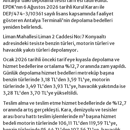
Antalya'daki depolama tesisi tarifesi tadil edildi.
EPDK'nın 6 Ağustos 2026 tarihli Kurul Kararı ile
DEP/474-3/10361 sayılı lisans kapsamında faaliyet
gösteren Antalya Terminali'nin depolama bedelleri
yeniden belirlendi.
Liman Mahallesi Liman 2 Caddesi No:7 Konyaaltı
adresindeki tesiste benzin türleri, motorin türleri ve
havacılık yakıtı türleri depolanıyor.
Ocak 2026 tarihli önceki tarifeye kıyasla depolama ve
hizmet bedellerine ortalama %12,7 oranında zam yapıldı.
Günlük depolama hizmet bedelleri metreküp başına
benzin türlerinde 3,18 TL'den 3,59 TL'ye, motorin
türlerinde 3,49 TL'den 3,93 TL'ye, havacılık yakıtında ise
3,28 TL'den 3,70 TL'ye yükseltildi.
Teslim alma ve teslim etme hizmet bedellerinde de %12,7
oranında artış gerçekleşti. Kara, denizyolu ve tesisler
arası boru hattı teslim işlemlerinde m³ başına hizmet
bedeli motorin türlerinde 106,11 TL'den 119,59 TL'ye,
benzin türlerinde 95,44 TL'den 107,56 TL'ye, havacılık