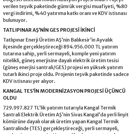
verilen teşvik paketinde gümrük vergisi muafiyeti, %80
vergi indirimi, %40 yatırıma katkı oranı ve KDV istisnası
bulunuyor.
TATLIPINAR AŞ’NİN GES PROJESİ İKİNCİ
Tatlıpınar Enerji Üretim AŞ’nin Balıkesir’in Ayvalık
ilçesinde gerçekleştireceği 894.956.000 TL yatırım
tutarına sahip, yerli sermayeli, komple yeni yatırım
nitelikli, güneş enerjisine dayalı elektrik üretim tesisi
(güneş enerjisi santrali/GES) projesi en yüksek yatırım
tutarlı ikinci proje oldu. Projenin teşvik paketinde sadece
KDV istisnası yer alıyor.
KANGAL TES’İN MODERNİZASYON PROJESİ ÜÇÜNCÜ
OLDU
729.997.827 TL’lik yatırım tutarıyla Kangal Termik
Santrali Elektrik Üretim AŞ’nin Sivas Kangal’da yerli linyit
kömürüne dayalı olarak üretim yapan Kangal Termik
Santralinde (TES) gerçekleştireceği, yerli sermayeli,