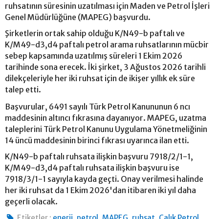
ruhsatının süresinin uzatılması için Maden ve Petrol İşleri
Genel Müdürlüğüne (MAPEG) başvurdu.
Şirketlerin ortak sahip olduğu K/N49-b paftalı ve
K/M49-d3,d4 paftalı petrol arama ruhsatlarının mücbir
sebep kapsamında uzatılmış süreleri 1 Ekim 2026
tarihinde sona erecek. İki şirket, 3 Ağustos 2026 tarihli
dilekçeleriyle her iki ruhsat için de ikişer yıllık ek süre
talep etti.
Başvurular, 6491 sayılı Türk Petrol Kanununun 6 ncı
maddesinin altıncı fıkrasına dayanıyor. MAPEG, uzatma
taleplerini Türk Petrol Kanunu Uygulama Yönetmeliğinin
14 üncü maddesinin birinci fıkrası uyarınca ilan etti.
K/N49-b paftalı ruhsata ilişkin başvuru 7918/2/1-1,
K/M49-d3,d4 paftalı ruhsata ilişkin başvuru ise
7918/3/1-1 sayıyla kayda geçti. Onay verilmesi halinde
her iki ruhsat da 1 Ekim 2026'dan itibaren iki yıl daha
geçerli olacak.
,
,
,
,
,
Etiketler :
enerji
petrol
MAPEG
ruhsat
Çalık Petrol