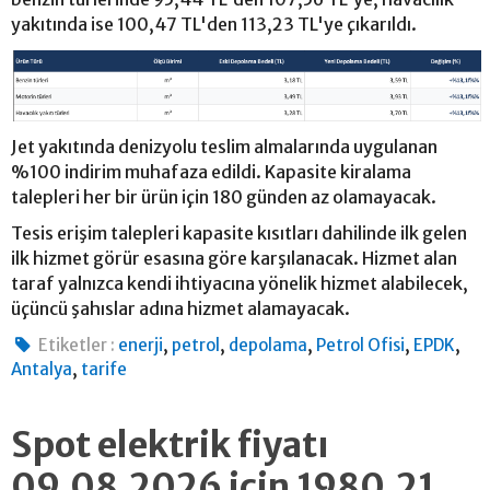
yakıtında ise 100,47 TL'den 113,23 TL'ye çıkarıldı.
Jet yakıtında denizyolu teslim almalarında uygulanan
%100 indirim muhafaza edildi. Kapasite kiralama
talepleri her bir ürün için 180 günden az olamayacak.
Tesis erişim talepleri kapasite kısıtları dahilinde ilk gelen
ilk hizmet görür esasına göre karşılanacak. Hizmet alan
taraf yalnızca kendi ihtiyacına yönelik hizmet alabilecek,
üçüncü şahıslar adına hizmet alamayacak.
,
,
,
,
,
Etiketler :
enerji
petrol
depolama
Petrol Ofisi
EPDK
,
Antalya
tarife
Spot elektrik fiyatı
09.08.2026 için 1980.21