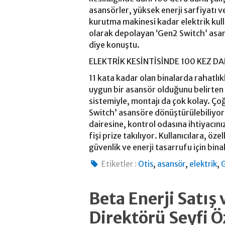
asansörler, yüksek enerji sarfiyatı 
kurutma makinesi kadar elektrik kulla
olarak depolayan ‘Gen2 Switch’ asans
diye konuştu.
ELEKTRİK KESİNTİSİNDE 100 KEZ 
11 kata kadar olan binalarda rahatlıkl
uygun bir asansör olduğunu belirten
sistemiyle, montajı da çok kolay. Ç
Switch’ asansöre dönüştürülebiliyor.
dairesine, kontrol odasına ihtiyacın
fişi prize takılıyor. Kullanıcılara, ö
güvenlik ve enerji tasarrufu için bin
,
,
,
Etiketler :
Otis
asansör
elektrik
Beta Enerji Satış 
Direktörü Seyfi Ö