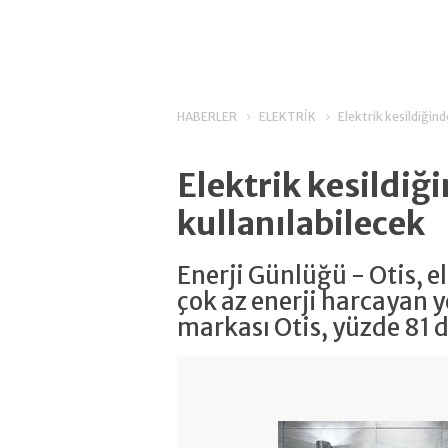
HABERLER
ELEKTRİK
Elektrik kesildiğind
Elektrik kesildiğ
kullanılabilecek
Enerji Günlüğü - Otis, e
çok az enerji harcayan y
markası Otis, yüzde 81 