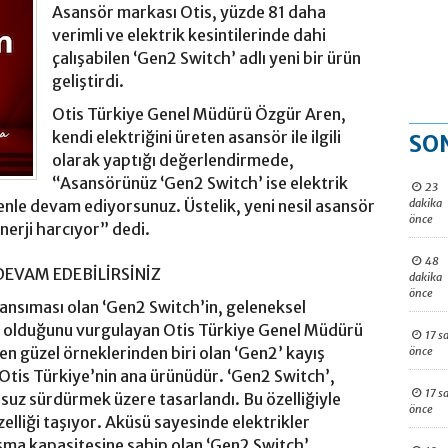
Asansör markası Otis, yüzde 81 daha
verimli ve elektrik kesintilerinde dahi
çalışabilen ‘Gen2 Switch’ adlı yeni bir ürün
geliştirdi.
Otis Türkiye Genel Müdürü Özgür Aren,
kendi elektriğini üreten asansör ile ilgili
SO
olarak yaptığı değerlendirmede,
“Asansörünüz ‘Gen2 Switch’ ise elektrik
23
dakika
nle devam ediyorsunuz. Üstelik, yeni nesil asansör
önce
erji harcıyor” dedi.
48
EVAM EDEBİLİRSİNİZ
dakika
önce
 yansıması olan ‘Gen2 Switch’in, geleneksel
i olduğunu vurgulayan Otis Türkiye Genel Müdürü
17 s
en güzel örneklerinden biri olan ‘Gen2’ kayış
önce
 Otis Türkiye’nin ana ürünüdür. ‘Gen2 Switch’,
17 s
nsuz sürdürmek üzere tasarlandı. Bu özelliğiyle
önce
elliği taşıyor. Aküsü sayesinde elektrikler
ışma kapasitesine sahip olan ‘Gen2 Switch’