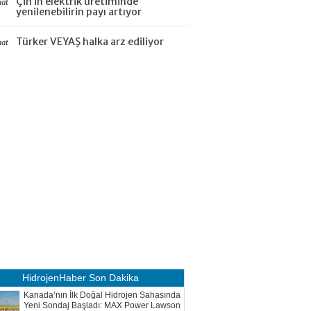
Çin’in elektrik üretiminde
aat
yenilenebilirin payı artıyor
Türker VEYAŞ halka arz ediliyor
aat
HidrojenHaber
Son Dakika
Kanada’nın İlk Doğal Hidrojen Sahasında
Yeni Sondaj Başladı: MAX Power Lawson