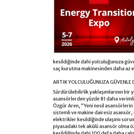
kesildiğinde dahi yolculuğunuza güve
saç kurutma makinesinden daha az en
ARTIK YOLCULUĞUNUZA GÜVENLE D
Sürdürülebilirlik yaklaşımlarının bir
asansörlerden yüzde 81 daha veriml
Özgür Aren, “Yeni nesil asansörlerin 
sistemli ve makine dairesiz asansör,
elektrikler kesildiğinde ulaşımı soru
piyasadaki tek akülü asansör olma öz
kesildiğinde dahi 100 defa daha çal