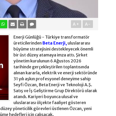
A+
A-
Enerji Günlüğü - Türkiye transformatör
üreticilerinden
Beta Enerji,
uluslararası
büyüme stratejisini destekleyecek önemli
bir üst düzey atamaya imza attı. Şirket
yönetim kurulunun 6 Ağustos 2026
tarihinde gerçekleştirilen toplantısında
alınan kararla, elektrik ve enerji sektöründe
31 yılı aşkın profesyonel deneyime sahip
Seyfi Özcan, Beta Enerji ve Teknoloji A.Ş.
Satış ve İş Geliştirme Grup Direktörü olarak
atandı. Kariyeri boyunca ulusal ve
uluslararası ölçekte faaliyet gösteren
t düzey yöneticilik görevleri üstlenen Özcan, yeni
üme hedefleri için çalışacak.