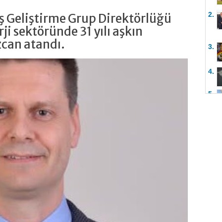
2.
 İş Geliştirme Grup Direktörlüğü
ji sektöründe 31 yılı aşkın
zcan atandı.
3.
4.
5.