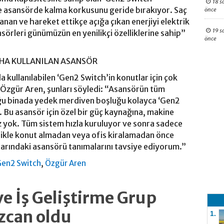
18 s
ve asansörde kalma korkusunu geride bırakıyor. Saç
önce
nan ve hareket ettikçe açığa çıkan enerjiyi elektrik
19 s
örleri günümüzün en yenilikçi özelliklerine sahip”
önce
DAHA KULLANILAN ASANSÖR
a kullanılabilen ‘Gen2 Switch’in konutlar için çok
 Özgür Aren, şunları söyledi: “Asansörün tüm
oğu binada yedek merdiven boşluğu kolayca ‘Gen2
 Bu asansör için özel bir güç kaynağına, makine
ız yok. Tüm sistem hızla kuruluyor ve sonra sadece
zellikle konut almadan veya ofis kiralamadan önce
alarındaki asansörü tanımalarını tavsiye ediyorum.”
,
Gen2 Switch
Özgür Aren
ve İş Geliştirme Grup
zcan oldu
1.