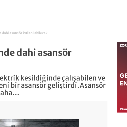
e dahi asansör kullanılabilecek
inde dahi asansör
lektrik kesildiğinde çalışabilen ve
eni bir asansör geliştirdi.Asansör
daha...