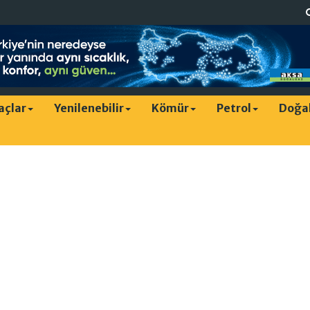
raçlar
Yenilenebilir
Kömür
Petrol
Doğa