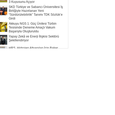
3 Kuyusunu Açıyor
SKD Türkiye ve Sabancı Üniversitesi İş
Birliğiyle Hazırlanan Yeni
“Sürdürülebilirlik” Tanımı TDK Sözlük’e
Girdi
Akkuyu NGS 1. Güç Ünitesi Türbin
Tesisinde Deneme Amaçlı Vakum
Başarıyla Oluşturuldu
Yapay Zekâ ve Enerji İlişkisi Sektörü
Şekillendiriyor
HRS, Hidrojen Altyapıları İçin Baker
Hughes ile Çalışacak