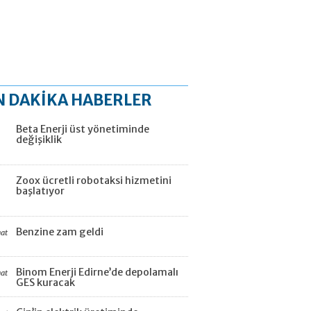
N DAKİKA HABERLER
Beta Enerji üst yönetiminde
değişiklik
Zoox ücretli robotaksi hizmetini
başlatıyor
Benzine zam geldi
aat
Binom Enerji Edirne’de depolamalı
aat
GES kuracak