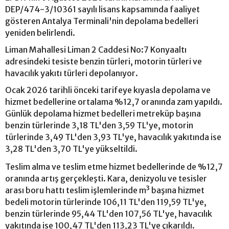
DEP/474-3/10361 sayılı lisans kapsamında faaliyet
gösteren Antalya Terminali'nin depolama bedelleri
yeniden belirlendi.
Liman Mahallesi Liman 2 Caddesi No:7 Konyaaltı
adresindeki tesiste benzin türleri, motorin türleri ve
havacılık yakıtı türleri depolanıyor.
Ocak 2026 tarihli önceki tarifeye kıyasla depolama ve
hizmet bedellerine ortalama %12,7 oranında zam yapıldı.
Günlük depolama hizmet bedelleri metreküp başına
benzin türlerinde 3,18 TL'den 3,59 TL'ye, motorin
türlerinde 3,49 TL'den 3,93 TL'ye, havacılık yakıtında ise
3,28 TL'den 3,70 TL'ye yükseltildi.
Teslim alma ve teslim etme hizmet bedellerinde de %12,7
oranında artış gerçekleşti. Kara, denizyolu ve tesisler
arası boru hattı teslim işlemlerinde m³ başına hizmet
bedeli motorin türlerinde 106,11 TL'den 119,59 TL'ye,
benzin türlerinde 95,44 TL'den 107,56 TL'ye, havacılık
yakıtında ise 100,47 TL'den 113,23 TL'ye çıkarıldı.