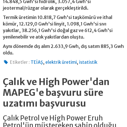
14.848,5 Gwh'si hidrolik, 3.057,4 Gwh'si
jeotermal/rüzgar olarak gerçekleştirildi.
Termik üretimin 10.818,7 Gwh'si taşkömürü ve ithal
kömür, 12.129,0 Gwh'si linyit, 1.098,1 Gwh'si sıvı
yakıtlar, 38.256,1 Gwh'si doğal gaz ve 612,4 Gwh'si
yenilenebilir ve atık yakıtlardan oluştu.
Aynı dönemde dış alım 2.633,9 Gwh, dış satım 885,3 Gwh
oldu.
,
,
Etiketler :
TEİAŞ
elektrik üretimi
istatistik
Çalık ve High Power'dan
MAPEG'e başvuru süre
uzatımı başvurusu
Çalık Petrol ve High Power Eruh
Petrol'ün müştereken sahip olduğu