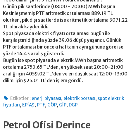
Günün pik saatlerinde (08:00 - 20:00) MWh başına
Kesinleşmemiş PTF aritmetik ortalaması 889.19 TL
olurken, pik dışı saatlerde ise aritmetik ortalama 3071.22
TL olarak kaydedildi.
Spot piyasada elektrik fiyatı ortalaması bugün ile
karşılaştırıldığında yüzde 39.06 düşüş yaşandı. Günlük
PTF ortalaması bir önceki haftanın aynı gününe göre ise
yüzde 14.43 azalış gösterdi.
Bugün ise spot piyasada elektrik MWh başına aritmetik
ortalama 2753.65 TL'den, en yüksek saat 20:00-21:00
aralığı için 4059.02 TL'den ve en düşük saat 12:00-13:00
dilimi için 925.01 TL'den işlem gördü.
,
,
Etiketler :
enerji piyasası
elektrik borsası
spot elektrik
,
,
,
,
,
fiyatları
EPİAŞ
PTF
GÖP
GİP
DGP
Petrol Ofisi Derince