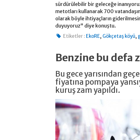
sürdürülebilir bir geleceğe inanıyoruz
metotları kullanarak 700 vatandaşımı
olarak böyle ihtiyaçların giderilme
duyuyoruz" diye konuştu.
,
,
Etiketler :
EkoRE
Gökçetaş köyü
Benzine bu defa 
Bu gece yarısından geçer
fiyatına pompaya yansıya
kuruş zam yapıldı.