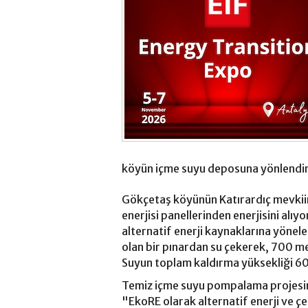
köyün içme suyu deposuna yönlendir
Gökçetaş köyünün Katırardıç mevkiin
enerjisi panellerinden enerjisini alıy
alternatif enerji kaynaklarına yöne
olan bir pınardan su çekerek, 700 m
Suyun toplam kaldırma yüksekliği 60
Temiz içme suyu pompalama projesini
"EkoRE olarak alternatif enerji ve çeşi