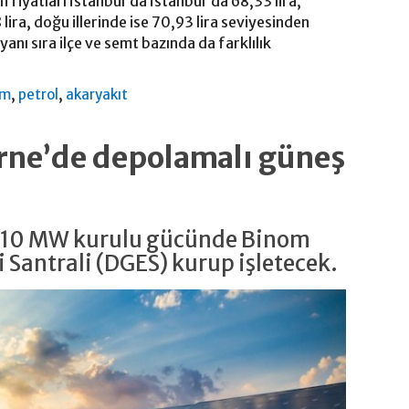
n fiyatları İstanbul’da İstanbul'da 68,33 lira,
lira, doğu illerinde ise 70,93 lira seviyesinden
yanı sıra ilçe ve semt bazında da farklılık
,
,
am
petrol
akaryakıt
irne’de depolamalı güneş
e 10 MW kurulu gücünde Binom
 Santrali (DGES) kurup işletecek.