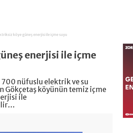
ktriksiz köye güneş enerjisi ile içme suyu
üneş enerjisi ile içme
 700 nüfuslu elektrik ve su
in Gökçetaş köyünün temiz içme
rjisi ile
ir...