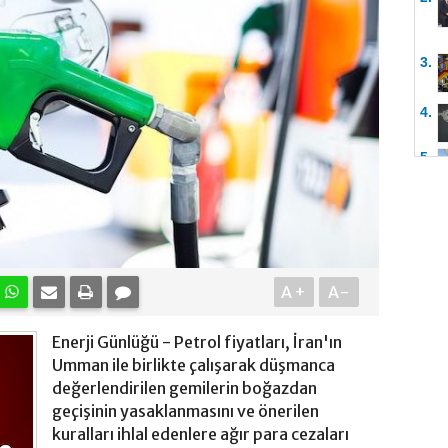
3.
4.
5.
A+
A-
Enerji Günlüğü - Petrol fiyatları, İran'ın
Umman ile birlikte çalışarak düşmanca
değerlendirilen gemilerin boğazdan
geçişinin yasaklanmasını ve önerilen
kuralları ihlal edenlere ağır para cezaları