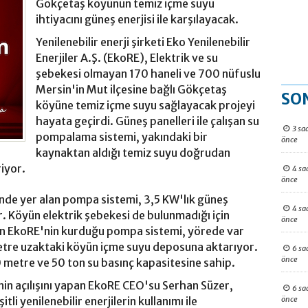
Gökçetaş köyünün temiz içme suyu
ihtiyacını güneş enerjisi ile karşılayacak.
Yenilenebilir enerji şirketi Eko Yenilenebilir
Enerjiler A.Ş. (EkoRE), Elektrik ve su
şebekesi olmayan 170 haneli ve 700 nüfuslu
Mersin'in Mut ilçesine bağlı Gökçetaş
SO
köyüne temiz içme suyu sağlayacak projeyi
hayata geçirdi. Güneş panelleri ile çalışan su
3 sa
pompalama sistemi, yakındaki bir
önce
kaynaktan aldığı temiz suyu doğrudan
iyor.
4 sa
önce
de yer alan pompa sistemi, 3,5 KW'lık güneş
4 sa
or. Köyün elektrik şebekesi de bulunmadığı için
önce
len EkoRE'nin kurduğu pompa sistemi, yörede var
etre uzaktaki köyün içme suyu deposuna aktarıyor.
6 sa
önce
 metre ve 50 ton su basınç kapasitesine sahip.
n açılışını yapan EkoRE CEO'su Serhan Süzer,
6 sa
önce
tli yenilenebilir enerjilerin kullanımı ile