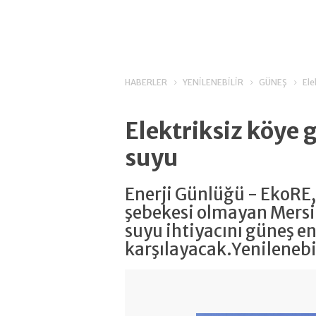
HABERLER
YENİLENEBİLİR
GÜNEŞ
Ele
Elektriksiz köye g
suyu
Enerji Günlüğü - EkoRE,
şebekesi olmayan Mers
suyu ihtiyacını güneş ene
karşılayacak.Yenilenebil