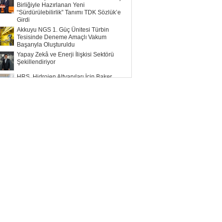
Birliğiyle Hazırlanan Yeni
“Sürdürülebilirlik” Tanımı TDK Sözlük’e
Girdi
Akkuyu NGS 1. Güç Ünitesi Türbin
Tesisinde Deneme Amaçlı Vakum
Başarıyla Oluşturuldu
Yapay Zekâ ve Enerji İlişkisi Sektörü
Şekillendiriyor
HRS, Hidrojen Altyapıları İçin Baker
Hughes ile Çalışacak