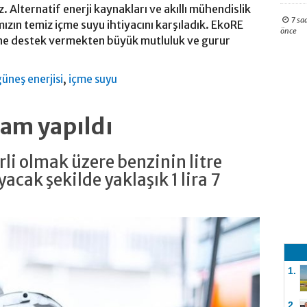
. Alternatif enerji kaynakları ve akıllı mühendislik
7 sa
zın temiz içme suyu ihtiyacını karşıladık. EkoRE
önce
sine destek vermekten büyük mutluluk ve gurur
,
güneş enerjisi
içme suyu
zam yapıldı
li olmak üzere benzinin litre
cak şekilde yaklaşık 1 lira 7
1.
2.