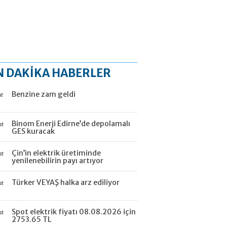
N DAKİKA HABERLER
Benzine zam geldi
at
Binom Enerji Edirne’de depolamalı
at
GES kuracak
Çin’in elektrik üretiminde
at
yenilenebilirin payı artıyor
Türker VEYAŞ halka arz ediliyor
at
Spot elektrik fiyatı 08.08.2026 için
at
2753.65 TL