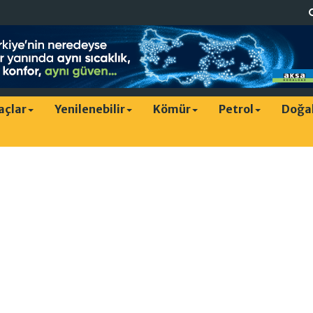
raçlar
Yenilenebilir
Kömür
Petrol
Doğa