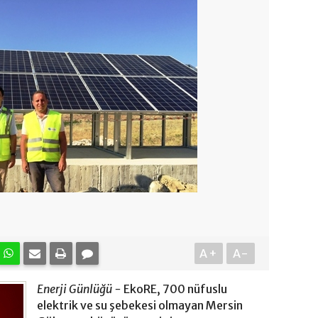
A+
A-
Enerji Günlüğü -
EkoRE, 700 nüfuslu
elektrik ve su şebekesi olmayan Mersin