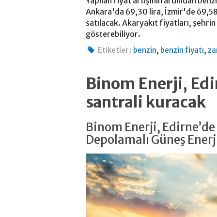
Yapılan fiyat artışının ardından benzi
Ankara'da 69,30 lira, İzmir'de 69,58 
satılacak. Akaryakıt fiyatları, şehrin 
gösterebiliyor.
,
,
Etiketler :
benzin
benzin fiyatı
z
Binom Enerji, Ed
santrali kuracak
Binom Enerji, Edirne’d
Depolamalı Güneş Enerji