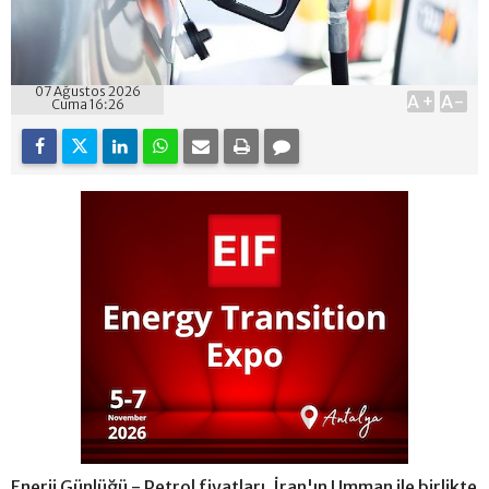
07 Ağustos 2026
A+
A-
Cuma 16:26
Enerji Günlüğü - Petrol fiyatları, İran'ın Umman ile birlikte