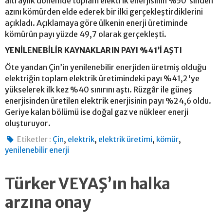
altı aylık dönemde toplam elektrik enerjisinin %50'sinden
azını kömürden elde ederek bir ilki gerçekleştirdiklerini
açıkladı. Açıklamaya göre ülkenin enerji üretiminde
kömürün payı yüzde 49,7 olarak gerçekleşti.
YENİLENEBİLİR KAYNAKLARIN PAYI %41’İ AŞTI
Öte yandan Çin’in yenilenebilir enerjiden üretmiş olduğu
elektriğin toplam elektrik üretimindeki payı %41,2'ye
yükselerek ilk kez %40 sınırını aştı. Rüzgâr ile güneş
enerjisinden üretilen elektrik enerjisinin payı %24,6 oldu.
Geriye kalan bölümü ise doğal gaz ve nükleer enerji
oluşturuyor.
,
,
,
,
Etiketler :
Çin
elektrik
elektrik üretimi
kömür
yenilenebilir enerji
Türker VEYAŞ’ın halka
arzına onay