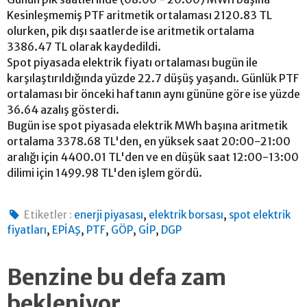
Kesinleşmemiş PTF aritmetik ortalaması 2120.83 TL
olurken, pik dışı saatlerde ise aritmetik ortalama
3386.47 TL olarak kaydedildi.
Spot piyasada elektrik fiyatı ortalaması bugün ile
karşılaştırıldığında yüzde 22.7 düşüş yaşandı. Günlük PTF
ortalaması bir önceki haftanın aynı gününe göre ise yüzde
36.64 azalış gösterdi.
Bugün ise spot piyasada elektrik MWh başına aritmetik
ortalama 3378.68 TL'den, en yüksek saat 20:00-21:00
aralığı için 4400.01 TL'den ve en düşük saat 12:00-13:00
dilimi için 1499.98 TL'den işlem gördü.
,
,
Etiketler :
enerji piyasası
elektrik borsası
spot elektrik
,
,
,
,
,
fiyatları
EPİAŞ
PTF
GÖP
GİP
DGP
Benzine bu defa zam
bekleniyor