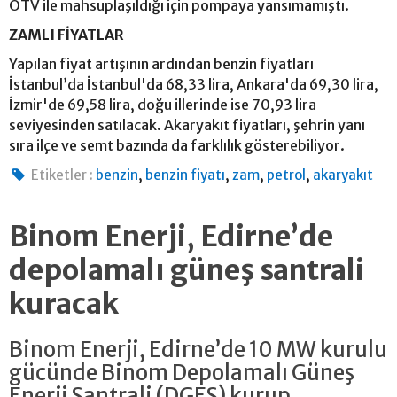
ÖTV ile mahsuplaşıldığı için pompaya yansımamıştı.
ZAMLI FİYATLAR
Yapılan fiyat artışının ardından benzin fiyatları
İstanbul’da İstanbul'da 68,33 lira, Ankara'da 69,30 lira,
İzmir'de 69,58 lira, doğu illerinde ise 70,93 lira
seviyesinden satılacak. Akaryakıt fiyatları, şehrin yanı
sıra ilçe ve semt bazında da farklılık gösterebiliyor.
,
,
,
,
Etiketler :
benzin
benzin fiyatı
zam
petrol
akaryakıt
Binom Enerji, Edirne’de
depolamalı güneş santrali
kuracak
Binom Enerji, Edirne’de 10 MW kurulu
gücünde Binom Depolamalı Güneş
Enerji Santrali (DGES) kurup