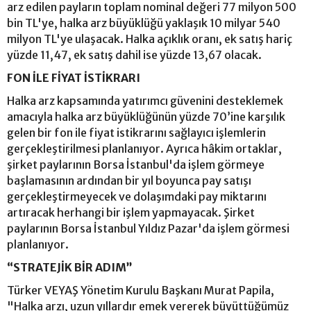
arz edilen payların toplam nominal değeri 77 milyon 500
bin TL'ye, halka arz büyüklüğü yaklaşık 10 milyar 540
milyon TL'ye ulaşacak. Halka açıklık oranı, ek satış hariç
yüzde 11,47, ek satış dahil ise yüzde 13,67 olacak.
FON İLE FİYAT İSTİKRARI
Halka arz kapsamında yatırımcı güvenini desteklemek
amacıyla halka arz büyüklüğünün yüzde 70’ine karşılık
gelen bir fon ile fiyat istikrarını sağlayıcı işlemlerin
gerçekleştirilmesi planlanıyor. Ayrıca hâkim ortaklar,
şirket paylarının Borsa İstanbul'da işlem görmeye
başlamasının ardından bir yıl boyunca pay satışı
gerçekleştirmeyecek ve dolaşımdaki pay miktarını
artıracak herhangi bir işlem yapmayacak. Şirket
paylarının Borsa İstanbul Yıldız Pazar'da işlem görmesi
planlanıyor.
“STRATEJİK BİR ADIM”
Türker VEYAŞ Yönetim Kurulu Başkanı Murat Papila,
"Halka arzı, uzun yıllardır emek vererek büyüttüğümüz