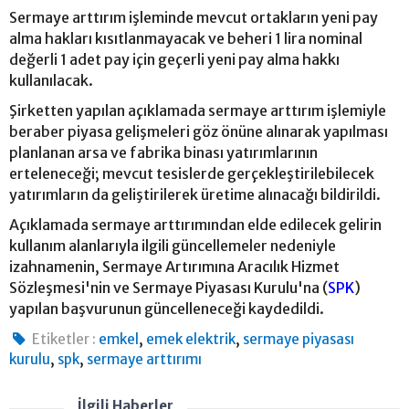
Sermaye arttırım işleminde mevcut ortakların yeni pay
alma hakları kısıtlanmayacak ve beheri 1 lira nominal
değerli 1 adet pay için geçerli yeni pay alma hakkı
kullanılacak.
Şirketten yapılan açıklamada sermaye arttırım işlemiyle
beraber piyasa gelişmeleri göz önüne alınarak yapılması
planlanan arsa ve fabrika binası yatırımlarının
erteleneceği; mevcut tesislerde gerçekleştirilebilecek
yatırımların da geliştirilerek üretime alınacağı bildirildi.
Açıklamada sermaye arttırımından elde edilecek gelirin
kullanım alanlarıyla ilgili güncellemeler nedeniyle
izahnamenin, Sermaye Artırımına Aracılık Hizmet
Sözleşmesi'nin ve Sermaye Piyasası Kurulu'na (
SPK
)
yapılan başvurunun güncelleneceği kaydedildi.
,
,
Etiketler :
emkel
emek elektrik
sermaye piyasası
,
,
kurulu
spk
sermaye arttırımı
İlgili Haberler