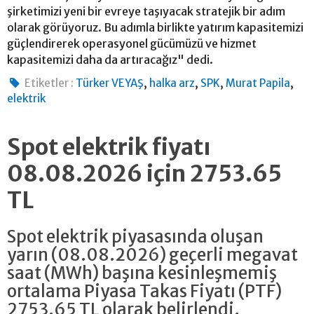
şirketimizi yeni bir evreye taşıyacak stratejik bir adım
olarak görüyoruz. Bu adımla birlikte yatırım kapasitemizi
güçlendirerek operasyonel gücümüzü ve hizmet
kapasitemizi daha da artıracağız" dedi.
,
,
,
,
Etiketler :
Türker VEYAŞ
halka arz
SPK
Murat Papila
elektrik
Spot elektrik fiyatı
08.08.2026 için 2753.65
TL
Spot elektrik piyasasında oluşan
yarın (08.08.2026) geçerli megavat
saat (MWh) başına kesinleşmemiş
ortalama Piyasa Takas Fiyatı (PTF)
2753.65 TL olarak belirlendi.