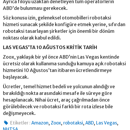
Ayrıca filoyu uzaktan denetleyen tüm operatörlerin
ABD’de bulunması gerekecek.
Söz konusu izin, geleneksel otomobilleri robotaksi
hizmeti sunacak şekilde konfigüre etmek yerine, sıfırdan
robotaksi tasarlayan şirketler için önemli bir dönüm
noktası olarak kabul edildi.
LAS VEGAS’TA 10 AĞUSTOS KRİTİK TARİH
Zoox, yaklaşık bir yıl önce ABD’nin Las Vegas kentinde
ücretsiz olarak kullanıma sunduğu kamuya açık robotaksi
hizmetini 10 Ağustos’tan itibaren ücretlendirmeye
başlayacak.
Ücretler, temel hizmet bedeli ve yolcunun alındığı ve
bırakıldığı nokta arasındaki mesafe ile süreye göre
hesaplanacak. Nihai ücret, araç çağrılmadan önce
görülebilecek ve robotaksi farklı bir rota izlese bile
değişmeyecek.
,
,
,
,
,
Etiketler :
Amazon
Zoox
robotaksi
ABD
Las Vegas
NHTSA