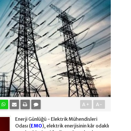
A+
A-
Enerji Günlüğü - Elektrik Mühendisleri
Odası (
EMO
), elektrik enerjisinin kâr odaklı