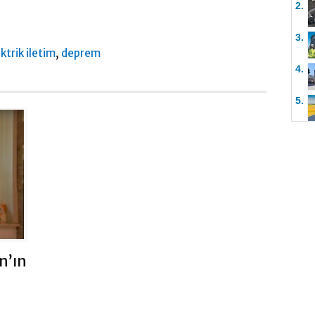
2.
3.
,
ktrik iletim
deprem
4.
5.
n’ın