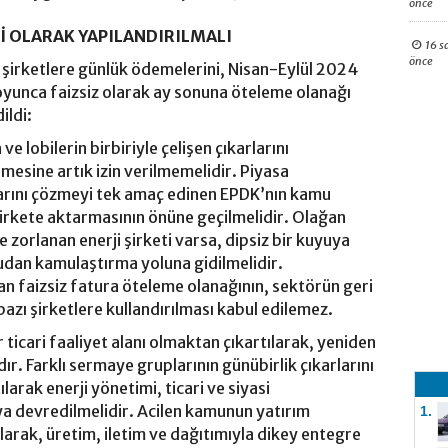
önce
İ OLARAK YAPILANDIRILMALI
16 s
önce
 şirketlere günlük ödemelerini, Nisan-Eylül 2024
yunca faizsiz olarak ay sonuna öteleme olanağı
ildi:
e lobilerin birbiriyle çelişen çıkarlarını
mesine artık izin verilmemelidir. Piyasa
larını çözmeyi tek amaç edinen EPDK’nın kamu
 şirkete aktarmasının önüne geçilmelidir. Olağan
 zorlanan enerji şirketi varsa, dipsiz bir kuyuya
an kamulaştırma yoluna gidilmelidir.
 faizsiz fatura öteleme olanağının, sektörün geri
bazı şirketlere kullandırılması kabul edilemez.
ir ticari faaliyet alanı olmaktan çıkartılarak, yeniden
ır. Farklı sermaye gruplarının günübirlik çıkarlarını
ak enerji yönetimi, ticari ve siyasi
a devredilmelidir. Acilen kamunun yatırım
1.
larak, üretim, iletim ve dağıtımıyla dikey entegre