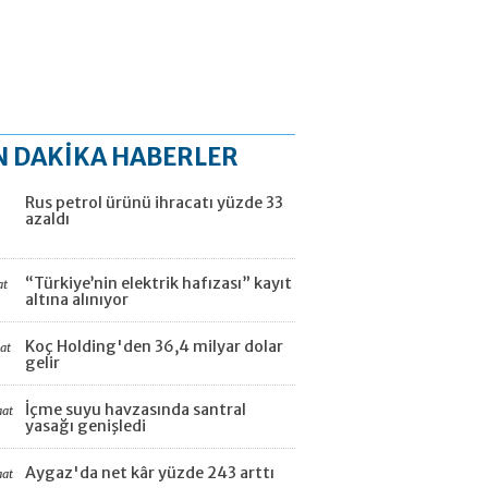
N DAKİKA HABERLER
Rus petrol ürünü ihracatı yüzde 33
azaldı
“Türkiye’nin elektrik hafızası” kayıt
at
altına alınıyor
Koç Holding'den 36,4 milyar dolar
aat
gelir
İçme suyu havzasında santral
aat
yasağı genişledi
Aygaz'da net kâr yüzde 243 arttı
aat