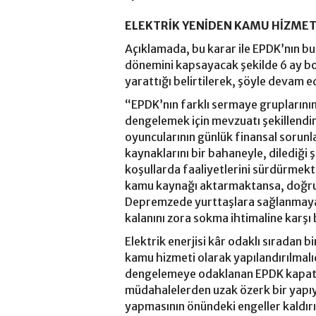
ELEKTRİK YENİDEN KAMU HİZMET
Açıklamada, bu karar ile EPDK’nın bu
dönemini kapsayacak şekilde 6 ay bo
yarattığı belirtilerek, şöyle devam ed
“EPDK’nın farklı sermaye gruplarının v
dengelemek için mevzuatı şekillendir
oyuncularının günlük finansal sorun
kaynaklarını bir bahaneyle, dilediği
koşullarda faaliyetlerini sürdürmekte
kamu kaynağı aktarmaktansa, doğrud
Depremzede yurttaşlara sağlanmayan
kalanını zora sokma ihtimaline karşı 
Elektrik enerjisi kâr odaklı sıradan b
kamu hizmeti olarak yapılandırılmalıd
dengelemeye odaklanan EPDK kapatılar
müdahalelerden uzak özerk bir yapıy
yapmasının önündeki engeller kaldırı