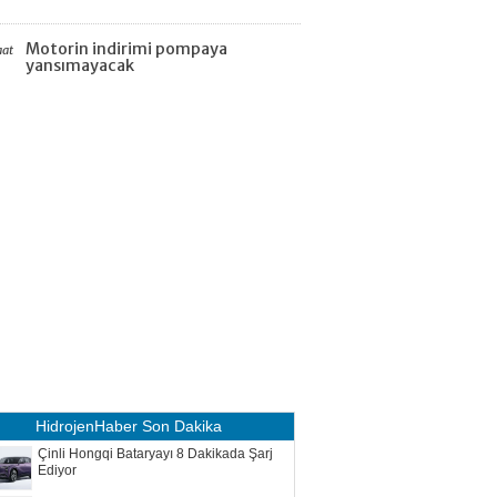
Motorin indirimi pompaya
aat
yansımayacak
HidrojenHaber
Son Dakika
Çinli Hongqi Bataryayı 8 Dakikada Şarj
Ediyor