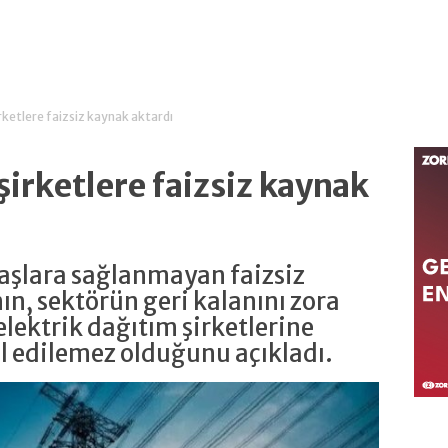
ketlere faizsiz kaynak aktardı
irketlere faizsiz kaynak
şlara sağlanmayan faizsiz
ın, sektörün geri kalanını zora
lektrik dağıtım şirketlerine
l edilemez olduğunu açıkladı.