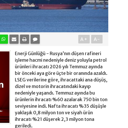
A+
A-
Enerji Günlüğü - Rusya’nın düşen rafineri
işleme hacmi nedeniyle deniz yoluyla petrol
ürünleri ihracatı 2026 yılı Temmuz ayında
bir önceki aya göre üçte bir oranında azaldı.
LSEG verilerine göre, ihracattaki ana düşüş,
dizel ve motorin ihracatındaki kayıp
nedeniyle yaşandı. Temmuz ayında bu
ürünlerin ihracatı %60 azalarak 750 bin ton
seviyesine indi. Nafta ihracatı %35 düşüşle
yaklaşık 0,8 milyon ton ve siyah ürün
ihracatı %21 düşerek 2,3 milyon tona
geriledi.