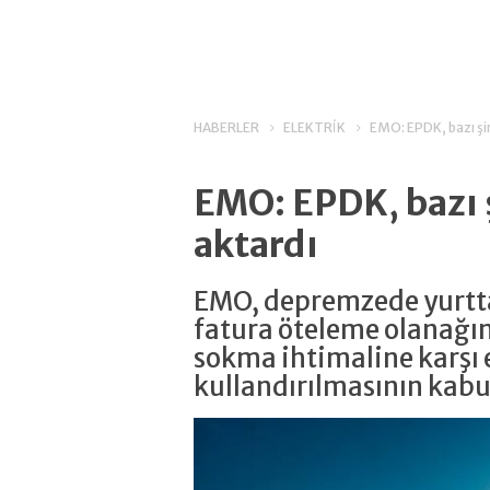
HABERLER
ELEKTRİK
EMO: EPDK, bazı şir
EMO: EPDK, bazı ş
aktardı
EMO, depremzede yurtta
fatura öteleme olanağın
sokma ihtimaline karşı e
kullandırılmasının kabu