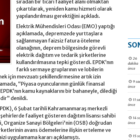
sıradan bir ticari faaliyet alanı olmaktan
çıkartılarak, yeniden kamu hizmeti olarak
yapılandırılması gerektiğini açıkladı.
Elektrik Mühendisleri Odası (EMO) yaptığı
açıklamada, depremzede yurttaşlara
sağlanmayan faizsiz fatura öteleme
SO
olanağının, deprem bölgesinde görevli
elektrik dağıtım ve tedarik şirketlerine
26
kullandırılmasına tepki gösterdi. EPDK’nın
dakika
önce
farklı sermaye gruplarının ve lobilerin
mek için mevzuatı şekillendirmesine artık izin
9 sa
klamada, “Piyasa oyuncularının günlük finansal
önce
EPDK’nın kamu kaynaklarını bir bahaneyle, dilediği
dir” denildi.
11 s
önce
EPDK), 6 Şubat tarihli Kahramanmaraş merkezli
şehirlerde faaliyet gösteren dağıtım lisansı sahibi
14 s
leri, Organize Sanayi Bölgeleri'nin (OSB) doğrudan
önce
rketlerinin avans ödemelerine ilişkin erteleme ve
15 s
izi uygulamama kararı açıklamıştı.