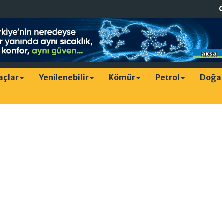
raçlar
Yenilenebilir
Kömür
Petrol
Doğa