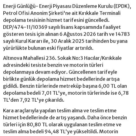
Enerji Günlüğü- Enerji Piyasası Düzenleme Kurulu (EPDK),
Petrol Ofisi Anonim Şirketi'ne ait Kırıkkale Terminali
depolama tesisinin hizmet tarifesini güncelledi.
DEP/474-11/10369 sayılı lisans kapsamında faaliyet
gösteren tesis için alınan 6 Ağustos 2026 tarih ve 14783
sayılı Kurul Kararı ile, 30 Aralık 2025 tarihinden bu yana
yürürlükte bulunan eski fiyatlar artırıldı.
Altınova Mahallesi 236. Sokak No:3 Hacılar/Kırıkkale
adresindeki tesiste benzin ve motorin türleri
depolanmaya devam ediyor. Güncellenen tarifeyle
birlikte günlük depolama hizmet bedellerinde artışa
gidildi. Benzin türlerinde metreküp başına 6,00 TL olan
depolama bedeli 7,01 TL'ye, motorin türlerinde ise 6,78
TL'den 7,92 TL'ye çıkarıldı.
Kara araçlarıyla yapılan teslim alma ve teslim etme
hizmet bedellerinde de artış yaşandı. Daha önce benzin
türleri için 80,80 TL olarak uygulanan teslim etme ve
teslim alma bedeli 94,48 TL'ye yükseltildi. Motorin