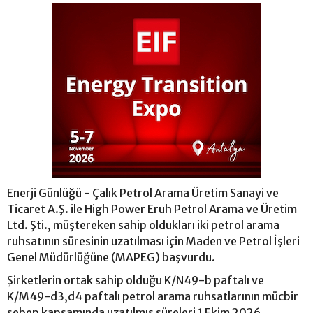
Enerji Günlüğü - Çalık Petrol Arama Üretim Sanayi ve
Ticaret A.Ş. ile High Power Eruh Petrol Arama ve Üretim
Ltd. Şti., müştereken sahip oldukları iki petrol arama
ruhsatının süresinin uzatılması için Maden ve Petrol İşleri
Genel Müdürlüğüne (MAPEG) başvurdu.
Şirketlerin ortak sahip olduğu K/N49-b paftalı ve
K/M49-d3,d4 paftalı petrol arama ruhsatlarının mücbir
sebep kapsamında uzatılmış süreleri 1 Ekim 2026