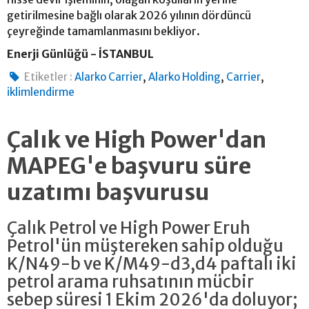
getirilmesine bağlı olarak 2026 yılının dördüncü
çeyreğinde tamamlanmasını bekliyor.
Enerji Günlüğü - İSTANBUL
,
,
,
Etiketler :
Alarko Carrier
Alarko Holding
Carrier
iklimlendirme
Çalık ve High Power'dan
MAPEG'e başvuru süre
uzatımı başvurusu
Çalık Petrol ve High Power Eruh
Petrol'ün müştereken sahip olduğu
K/N49-b ve K/M49-d3,d4 paftalı iki
petrol arama ruhsatının mücbir
sebep süresi 1 Ekim 2026'da doluyor;