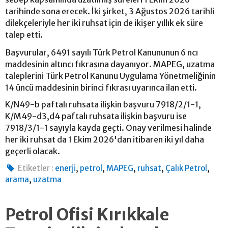
tarihinde sona erecek. İki şirket, 3 Ağustos 2026 tarihli
dilekçeleriyle her iki ruhsat için de ikişer yıllık ek süre
talep etti.
Başvurular, 6491 sayılı Türk Petrol Kanununun 6 ncı
maddesinin altıncı fıkrasına dayanıyor. MAPEG, uzatma
taleplerini Türk Petrol Kanunu Uygulama Yönetmeliğinin
14 üncü maddesinin birinci fıkrası uyarınca ilan etti.
K/N49-b paftalı ruhsata ilişkin başvuru 7918/2/1-1,
K/M49-d3,d4 paftalı ruhsata ilişkin başvuru ise
7918/3/1-1 sayıyla kayda geçti. Onay verilmesi halinde
her iki ruhsat da 1 Ekim 2026'dan itibaren iki yıl daha
geçerli olacak.
,
,
,
,
,
Etiketler :
enerji
petrol
MAPEG
ruhsat
Çalık Petrol
,
arama
uzatma
Petrol Ofisi Kırıkkale