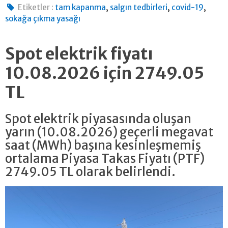
,
,
,
Etiketler :
tam kapanma
salgın tedbirleri
covid-19
sokağa çıkma yasağı
Spot elektrik fiyatı
10.08.2026 için 2749.05
TL
Spot elektrik piyasasında oluşan
yarın (10.08.2026) geçerli megavat
saat (MWh) başına kesinleşmemiş
ortalama Piyasa Takas Fiyatı (PTF)
2749.05 TL olarak belirlendi.