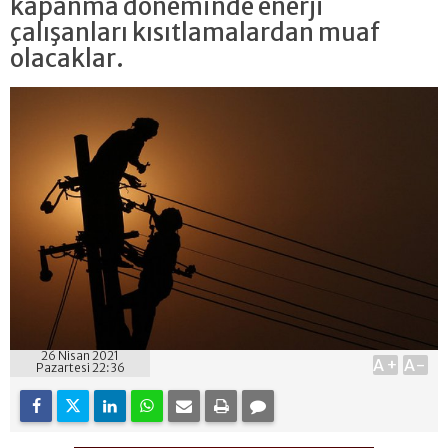
kapanma döneminde enerji
çalışanları kısıtlamalardan muaf
olacaklar.
26 Nisan 2021
A+
A-
Pazartesi 22:36