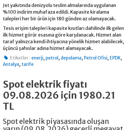
Jet yakıtında denizyolu teslim almalarında uygulanan
%100 indirim muhafaza edildi. Kapasite kiralama
talepleri her bir ürün için 180 günden az olamayacak.
Tesis erişim talepleri kapasite kısıtları dahilinde ilk gelen
ilk hizmet görür esasına göre karşılanacak. Hizmet alan
taraf yalnızca kendi ihtiyacına yönelik hizmet alabilecek,
üçüncü şahıslar adına hizmet alamayacak.
,
,
,
,
,
Etiketler :
enerji
petrol
depolama
Petrol Ofisi
EPDK
,
Antalya
tarife
Spot elektrik fiyatı
09.08.2026 için 1980.21
TL
Spot elektrik piyasasında oluşan
yarın (09.08.2026) geçerli megavat