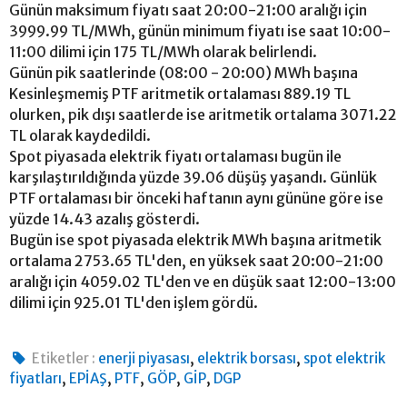
Günün maksimum fiyatı saat 20:00-21:00 aralığı için
3999.99 TL/MWh, günün minimum fiyatı ise saat 10:00-
11:00 dilimi için 175 TL/MWh olarak belirlendi.
Günün pik saatlerinde (08:00 - 20:00) MWh başına
Kesinleşmemiş PTF aritmetik ortalaması 889.19 TL
olurken, pik dışı saatlerde ise aritmetik ortalama 3071.22
TL olarak kaydedildi.
Spot piyasada elektrik fiyatı ortalaması bugün ile
karşılaştırıldığında yüzde 39.06 düşüş yaşandı. Günlük
PTF ortalaması bir önceki haftanın aynı gününe göre ise
yüzde 14.43 azalış gösterdi.
Bugün ise spot piyasada elektrik MWh başına aritmetik
ortalama 2753.65 TL'den, en yüksek saat 20:00-21:00
aralığı için 4059.02 TL'den ve en düşük saat 12:00-13:00
dilimi için 925.01 TL'den işlem gördü.
,
,
Etiketler :
enerji piyasası
elektrik borsası
spot elektrik
,
,
,
,
,
fiyatları
EPİAŞ
PTF
GÖP
GİP
DGP