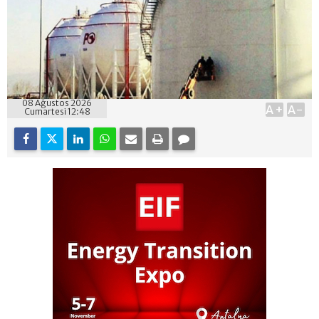
08 Ağustos 2026
A+
A-
Cumartesi 12:48