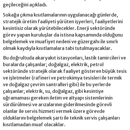
geçileceğini açıkladı.
Sokağa çıkma kısıtlamalarının uygulanacağı günlerde,
stratejik üretim faaliyeti yürüten işyerleri, faaliyetlerini
kesintisiz olarak yürütebilecekler. Enerji sektöründe
görev yapan kuruluşlar da istisna kapsamında olduğunu
belgelemek ve muafiyet nedeni ve güzergahı ile sınırlı
olmak kaydıyla kısıtlamalara tabi tutulmayacaklar.
Bu doğrultuda akaryakıt istasyonları, lastik tamircileri ve
buralarda çalışanlar; doğalgaz, elektrik, petrol
sektöründe stratejik olarak faaliyet gösteren büyük tesis
ve işletmeler (rafineri ve petrokimya tesisleri ile termik
ve doğalgaz çevrim santralleri gibi) ile bu yerlerde
çalışanlar; elektrik, su, doğalgaz, gibi kesintiye
uğramaması gereken iletim ve altyapı sistemlerinin
sürdürülmesi ve arızalarının giderilmesinde görevli
olanlar ile servis hizmeti vermek üzere görevde
olduklarını belgelemek şartı ile teknik servis çalışanları
kısıtlamadan muaf olacaklar.