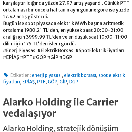
karşılaştırıldığında yüzde 27.97 artış yaşandı. Günlük PTF
ortalaması bir önceki haftanın aynı gününe göre ise yüzde
17.42 artış gösterdi.
Bugün ise spot piyasada elektrik MWh başına aritmetik
ortalama 1980.21 TL'den, en yüksek saat 20:00-21:00
aralığı için 3999.99 TL'den ve en düşük saat 10:00-11:00
dilimi için 175 TL'den işlem gördü.
#EnerjiPiyasası #ElektrikBorsası #SpotElektrikFiyatları
#EPİAŞ #PTF #GÖP #GİP #DGP
,
,
Etiketler :
enerji piyasası
elektrik borsası
spot elektrik
,
,
,
,
,
fiyatları
EPİAŞ
PTF
GÖP
GİP
DGP
Alarko Holding ile Carrier
vedalaşıyor
Alarko Holding, stratejik dönüşüm