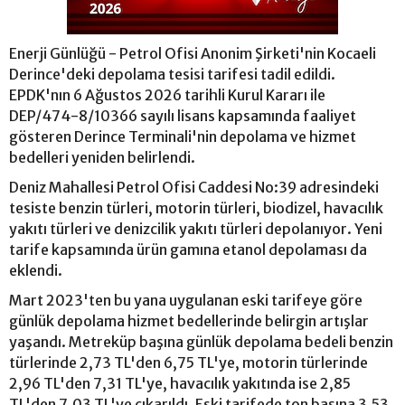
Enerji Günlüğü - Petrol Ofisi Anonim Şirketi'nin Kocaeli
Derince'deki depolama tesisi tarifesi tadil edildi.
EPDK'nın 6 Ağustos 2026 tarihli Kurul Kararı ile
DEP/474-8/10366 sayılı lisans kapsamında faaliyet
gösteren Derince Terminali'nin depolama ve hizmet
bedelleri yeniden belirlendi.
Deniz Mahallesi Petrol Ofisi Caddesi No:39 adresindeki
tesiste benzin türleri, motorin türleri, biodizel, havacılık
yakıtı türleri ve denizcilik yakıtı türleri depolanıyor. Yeni
tarife kapsamında ürün gamına etanol depolaması da
eklendi.
Mart 2023'ten bu yana uygulanan eski tarifeye göre
günlük depolama hizmet bedellerinde belirgin artışlar
yaşandı. Metreküp başına günlük depolama bedeli benzin
türlerinde 2,73 TL'den 6,75 TL'ye, motorin türlerinde
2,96 TL'den 7,31 TL'ye, havacılık yakıtında ise 2,85
TL'den 7,03 TL'ye çıkarıldı. Eski tarifede ton başına 3,53