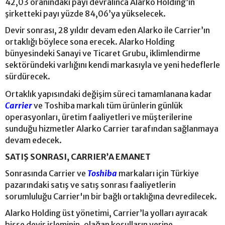
42,03 oranındaki payı devralınca Alarko Holding’in
şirketteki payı yüzde 84,06’ya yükselecek.
Devir sonrası, 28 yıldır devam eden Alarko ile Carrier’ın
ortaklığı böylece sona erecek. Alarko Holding
bünyesindeki Sanayi ve Ticaret Grubu, iklimlendirme
sektöründeki varlığını kendi markasıyla ve yeni hedeflerle
sürdürecek.
Ortaklık yapısındaki değişim süreci tamamlanana kadar
Carrier
ve Toshiba markalı tüm ürünlerin günlük
operasyonları, üretim faaliyetleri ve müşterilerine
sunduğu hizmetler Alarko Carrier tarafından sağlanmaya
devam edecek.
SATIŞ SONRASI, CARRIER’A EMANET
Sonrasında Carrier ve
Toshiba
markaları için Türkiye
pazarındaki satış ve satış sonrası faaliyetlerin
sorumluluğu Carrier'ın bir bağlı ortaklığına devredilecek.
Alarko Holding üst yönetimi, Carrier’la yolları ayıracak
hisse devir işleminin, olağan koşulların yerine