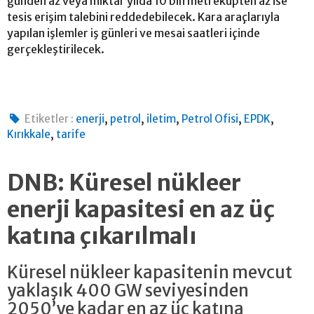
günden az veya miktar yılda 10 bin metreküpten az ise
tesis erişim talebini reddedebilecek. Kara araçlarıyla
yapılan işlemler iş günleri ve mesai saatleri içinde
gerçekleştirilecek.
,
,
,
,
,
Etiketler :
enerji
petrol
iletim
Petrol Ofisi
EPDK
,
Kırıkkale
tarife
DNB: Küresel nükleer
enerji kapasitesi en az üç
katına çıkarılmalı
Küresel nükleer kapasitenin mevcut
yaklaşık 400 GW seviyesinden
2050’ye kadar en az üç katına