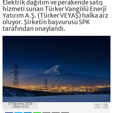
Elektrik dağıtım ve perakende satış
hizmeti sunan Türker Vangölü Enerji
Yatırım A.Ş. (Türker VEYAŞ) halka arz
oluyor. Şirketin başvurusu SPK
tarafından onaylandı.
07 Ağustos 2026
A+
A-
Cuma 13:52