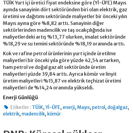
TÜİK Yurt içi üretici fiyat endeksine göre (Yİ-ÜFE) Mayıs
ayında sanayinin dört sektöründen biri olan elektrik, gaz
üretimi ve dağıtımı sektöründe maliyetler bir önceki yılın
Mayıs ayına göre %8,82 arttı. Sanayinin diğer
sektörlerinden madencilik ve taş ocakçılığında ise
maliyetlerdeki artış %13,77 olurken, imalat sektöründe
%18,29 ve su temini sektöründe %18,19 oranında arttı.
Kok ve rafine petrol ürünlerinin yurt içinde üretilme
maliyetleri bir önceki yıla göre yüzde 42,54 artarken,
ham petrol ve doğal gaz alt sektöründe üretim
maliyetleri yüzde 39,84 arttı. Ayrıca kömür ve linyit
üretim maliyetleri %15,87 ve elektrik teçhizat üretimi
maliyetleri de %14,24 oranında yükseldi.
Enerji Günlüğü
,
,
,
,
,
,
Etiketler :
TÜİK
Yİ-ÜFE
enerji
Mayıs
petrol
doğalgaz
,
,
elektrik
madencilik
kömür