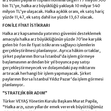
arz edilen payların toplam nominal değeri 77 milyon 500
bin TL'ye, halka arz büyüklüğü yaklaşık 10 milyar 540
milyon TL'ye ulaşacak. Halka açıklık oranı, ek satış hariç
yüzde 11,47, ek satış dahil ise yüzde 13,67 olacak.
FON İLE FİYAT İSTİKRARI
Halka arz kapsamında yatırımcı güvenini desteklemek
amacıyla halka arz büyüklüğünün yüzde 70’ine karşılık
gelen bir fon ile fiyat istikrarını sağlayıcı işlemlerin
gerçekleştirilmesi planlanıyor. Ayrıca hâkim ortaklar,
şirket paylarının Borsa İstanbul'da işlem görmeye
başlamasının ardından bir yıl boyunca pay satışı
gerçekleştirmeyecek ve dolaşımdaki pay miktarını
artıracak herhangi bir işlem yapmayacak. Şirket
paylarının Borsa İstanbul Yıldız Pazar'da işlem görmesi
planlanıyor.
“STRATEJİK BİR ADIM”
Türker VEYAŞ Yönetim Kurulu Başkanı Murat Papila,
"Halka arzı, uzun yıllardır emek vererek büyüttüğümüz