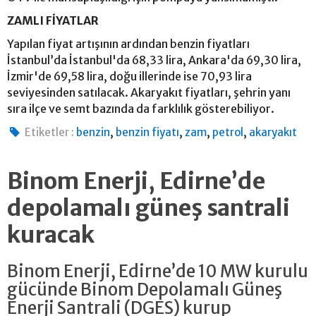
ZAMLI FİYATLAR
Yapılan fiyat artışının ardından benzin fiyatları
İstanbul’da İstanbul'da 68,33 lira, Ankara'da 69,30 lira,
İzmir'de 69,58 lira, doğu illerinde ise 70,93 lira
seviyesinden satılacak. Akaryakıt fiyatları, şehrin yanı
sıra ilçe ve semt bazında da farklılık gösterebiliyor.
,
,
,
,
Etiketler :
benzin
benzin fiyatı
zam
petrol
akaryakıt
Binom Enerji, Edirne’de
depolamalı güneş santrali
kuracak
Binom Enerji, Edirne’de 10 MW kurulu
gücünde Binom Depolamalı Güneş
Enerji Santrali (DGES) kurup