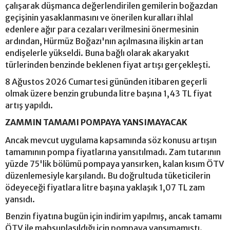
çalışarak düşmanca değerlendirilen gemilerin boğazdan
geçişinin yasaklanmasını ve önerilen kuralları ihlal
edenlere ağır para cezaları verilmesini önermesinin
ardından, Hürmüz Boğazı'nın açılmasına ilişkin artan
endişelerle yükseldi. Buna bağlı olarak akaryakıt
türlerinden benzinde beklenen fiyat artışı gerçekleşti.
8 Ağustos 2026 Cumartesi gününden itibaren geçerli
olmak üzere benzin grubunda litre başına 1,43 TL fiyat
artış yapıldı.
ZAMMIN TAMAMI POMPAYA YANSIMAYACAK
Ancak mevcut uygulama kapsamında söz konusu artışın
tamamının pompa fiyatlarına yansıtılmadı. Zam tutarının
yüzde 75'lik bölümü pompaya yansırken, kalan kısım ÖTV
düzenlemesiyle karşılandı. Bu doğrultuda tüketicilerin
ödeyeceği fiyatlara litre başına yaklaşık 1,07 TL zam
yansıdı.
Benzin fiyatına bugün için indirim yapılmış, ancak tamamı
ÖTV ile mahsuplaşıldığı için pompaya yansımamıştı.