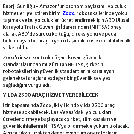
Enerji Günlüğü - Amazon’un otonom paylaşımlı yolculuk
hizmetleri geliştiren birimi
Zoox
, robotaksilerinde yolcu
taşımak ve bu yolculukları ücretlendirmek için ABD Ulusal
Karayolu Trafik Güvenliği İdaresi’nden (NHTSA) onay
alarak ABD’de sürücü koltuğu, direksiyonu ve pedalı
bulunmayan bir araçta yolcu taşımak üzere izin alabilen ilk
şirket oldu.
Zoox’u insan kontrolünü şart koşan güvenlik
standartlarından muaf tutan NHTSA, şirketin
robotaksilerinin güvenlik standartlarını karşılayan
geleneksel araçlara eşdeğer bir güvenlik seviyesi
sağladığını vurguladı.
YILDA 2500 ARAÇ HİZMET VEREBİLECEK
İzin kapsamında Zoox, iki yıl içinde yılda 2500 araç
hizmete sokabilecek. Las Vegas’daki yolculukları
ücretlendirmeye başlayacak şirket, tüm kazaları ve
güvenlik ihlallerini NHTSA’ya bildirmekle yükümlü olacak.
Ayrıca filoyu uzaktan denetleyen tüm operatörlerin