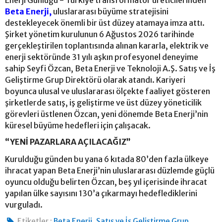
Beta Enerji,
uluslararası büyüme stratejisini
destekleyecek önemli bir üst düzey atamaya imza attı.
Şirket yönetim kurulunun 6 Ağustos 2026 tarihinde
gerçekleştirilen toplantısında alınan kararla, elektrik ve
enerji sektöründe 31 yılı aşkın profesyonel deneyime
sahip Seyfi Özcan, Beta Enerji ve Teknoloji A.Ş. Satış ve İş
Geliştirme Grup Direktörü olarak atandı. Kariyeri
boyunca ulusal ve uluslararası ölçekte faaliyet gösteren
şirketlerde satış, iş geliştirme ve üst düzey yöneticilik
görevleri üstlenen Özcan, yeni dönemde Beta Enerji’nin
küresel büyüme hedefleri için çalışacak.
“YENİ PAZARLARA AÇILACAĞIZ”
Kurulduğu günden bu yana 6 kıtada 80’den fazla ülkeye
ihracat yapan Beta Enerji’nin uluslararası düzlemde güçlü
oyuncu olduğu belirten Özcan, beş yıl içerisinde ihracat
yapılan ülke sayısını 130’a çıkarmayı hedeflediklerini
vurguladı.
,
Etiketler :
Beta Enerji
Satış ve İş Geliştirme Grup