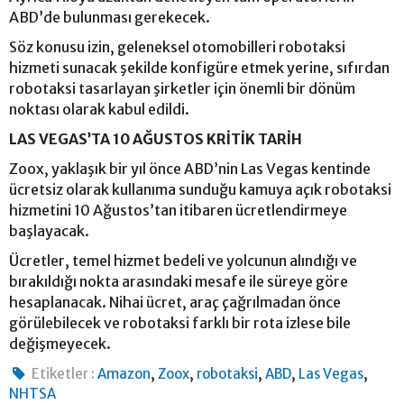
ABD’de bulunması gerekecek.
Söz konusu izin, geleneksel otomobilleri robotaksi
hizmeti sunacak şekilde konfigüre etmek yerine, sıfırdan
robotaksi tasarlayan şirketler için önemli bir dönüm
noktası olarak kabul edildi.
LAS VEGAS’TA 10 AĞUSTOS KRİTİK TARİH
Zoox, yaklaşık bir yıl önce ABD’nin Las Vegas kentinde
ücretsiz olarak kullanıma sunduğu kamuya açık robotaksi
hizmetini 10 Ağustos’tan itibaren ücretlendirmeye
başlayacak.
Ücretler, temel hizmet bedeli ve yolcunun alındığı ve
bırakıldığı nokta arasındaki mesafe ile süreye göre
hesaplanacak. Nihai ücret, araç çağrılmadan önce
görülebilecek ve robotaksi farklı bir rota izlese bile
değişmeyecek.
,
,
,
,
,
Etiketler :
Amazon
Zoox
robotaksi
ABD
Las Vegas
NHTSA