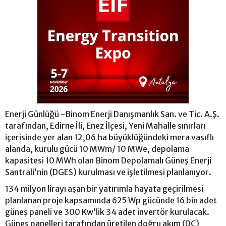
Enerji Günlüğü -Binom Enerji Danışmanlık San. ve Tic. A.Ş.
tarafından, Edirne İli, Enez İlçesi, Yeni Mahalle sınırları
içerisinde yer alan 12,06 ha büyüklüğündeki mera vasıflı
alanda, kurulu gücü 10 MWm/ 10 MWe, depolama
kapasitesi 10 MWh olan Binom Depolamalı Güneş Enerji
Santrali’nin (DGES) kurulması ve işletilmesi planlanıyor.
134 milyon lirayı aşan bir yatırımla hayata geçirilmesi
planlanan proje kapsamında 625 Wp gücünde 16 bin adet
güneş paneli ve 300 Kw’lik 34 adet invertör kurulacak.
Güneş panelleri tarafından üretilen doğru akım (DC)