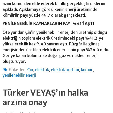
azını kömürden elde ederek bir ilki gerçekleştirdiklerini
açıkladı. Açıklamaya göre ülkenin enerji üretiminde
kömürün payı yüzde 49,7 olarak gerçekleşti.
YENİLENEBİLİR KAYNAKLARIN PAYI %41’İ AŞTI
Öte yandan Çin’in yenilenebilir enerjiden üretmiş olduğu
elektriğin toplam elektrik üretimindeki payı %41,2'ye
yükselerek ilk kez %40 sınırını aştı. Rüzgâr ile güneş
enerjisinden üretilen elektrik enerjisinin payı %24,6 oldu.
Geriye kalan bölümü ise doğal gaz ve nükleer enerji
oluşturuyor.
,
,
,
,
Etiketler :
Çin
elektrik
elektrik üretimi
kömür
yenilenebilir enerji
Türker VEYAŞ’ın halka
arzına onay