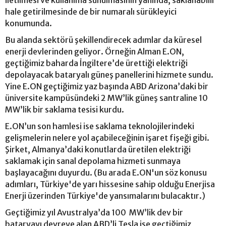
iletilmesi ve kullanıma sunulmasının yanında, saklanabilir
hale getirilmesinde de bir numaralı sürükleyici
konumunda.
Bu alanda sektörü şekillendirecek adımlar da küresel
enerji devlerinden geliyor. Örneğin Alman E.ON,
geçtiğimiz baharda İngiltere’de ürettiği elektriği
depolayacak bataryalı güneş panellerini hizmete sundu.
Yine E.ON geçtiğimiz yaz başında ABD Arizona’daki bir
üniversite kampüsündeki 2 MW’lik güneş santraline 10
MW’lik bir saklama tesisi kurdu.
E.ON’un son hamlesi ise saklama teknolojilerindeki
gelişmelerin nelere yol açabileceğinin işaret fişeği gibi.
Şirket, Almanya’daki konutlarda üretilen elektriği
saklamak için sanal depolama hizmeti sunmaya
başlayacağını duyurdu. (Bu arada E.ON'un söz konusu
adımları, Türkiye'de yarı hissesine sahip olduğu Enerjisa
Enerji üzerinden Türkiye'de yansımalarını bulacaktır.)
Geçtiğimiz yıl Avustralya’da 100 MW’lik dev bir
bataryayı devreye alan ABD’li Tesla ise geçtiğimiz