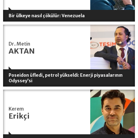
Bir ülkeye nasıl çökülür: Venezuela
Dr. Metin
AKTAN
Poseidon üfledi, petrol yükseldi: Enerji piyasalarının
Odyssey’si
Kerem
Erikçi