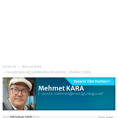
YAZARLAR
Mehmet KARA
Enerjide geleceği şekillendirecek adımlar - Mehmet KARA
Yazarın Tüm Yazıları >
Mehmet KARA
E-posta:
mehmet@enerjigunlugu.net
08 Şubat 2018