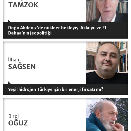
TAMZOK
Doğu Akdeniz’de nükleer bekleyiş: Akkuyu ve El
Dabaa’nın jeopolitiği
İlhan
SAĞSEN
Yeşil hidrojen Türkiye için bir enerji fırsatı mı?
Birol
OĞUZ