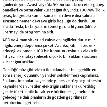
günlerde yine Avustralya’da 50 bin konuta ücretsiz güneş
panelleri ve bataryalar kuracağını duyurdu. 100 MW’lik ilk
tesis, bölgedeki kömür santralinin devre dışı kalması
sırasında hemen devreye girip boşluğu doldurdu. Bu
arada Tesla, bataryaların temel girdisi lityumu Şili’de
üretmeyi de programına aldı.
ABD ve Alman şirketleri çalışır da İngilizler durur mu?
İngiliz enerji depolama şirketi Arenko, GE’nin tedarik
edeceği ekipmanla 100 bin konutun kesintisiz elektrik
ihtiyacını karşılayabilecek ölçekte bir saklama sistemi
kuracağını açıkladı.
Gördüğümüz gibi, elektrik saklanabilir hale geldikten
sonra enerji oyununun yeniden şekillenmesi kaçınılmaz.
Saklama imkanları sayesinde güneş ve rüzgar gibi kesintili
kaynaklardan üretilen elektriğin saklanarak üretildiği
yerde tüketilebilir karaktere bürünmesi, şebekelerin
geleceğine dair planların da gözden geçirilmesini
beraberinde getirebilir.