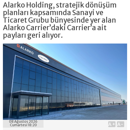
Alarko Holding, stratejik dönüşüm
planları kapsamında Sanayi ve
Ticaret Grubu bünyesinde yer alan
Alarko Carrier’daki Carrier’a ait
payları geri alıyor.
08 Ağustos 2026
A+
A-
Cumartesi 18:20