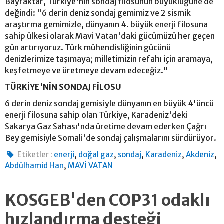
Bayraktar, Türkiye'nin sondaj filosunun büyüklüğüne de
değindi: "6 derin deniz sondaj gemimiz ve 2 sismik
araştırma gemimizle, dünyanın 4. büyük enerji filosuna
sahip ülkesi olarak Mavi Vatan'daki gücümüzü her geçen
gün artırıyoruz. Türk mühendisliğinin gücünü
denizlerimize taşımaya; milletimizin refahı için aramaya,
keşfetmeye ve üretmeye devam edeceğiz."
TÜRKİYE'NİN SONDAJ FİLOSU
6 derin deniz sondaj gemisiyle dünyanın en büyük 4'üncü
enerji filosuna sahip olan Türkiye, Karadeniz'deki
Sakarya Gaz Sahası'nda üretime devam ederken Çağrı
Bey gemisiyle Somali'de sondaj çalışmalarını sürdürüyor.
,
,
,
,
,
Etiketler :
enerji
doğal gaz
sondaj
Karadeniz
Akdeniz
,
Abdülhamid Han
MAVİ VATAN
KOSGEB'den COP31 odaklı
hızlandırma desteği