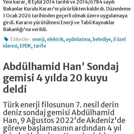
Yeni karar, 8 Eylül 2014 tarihli ve 2014/6784 sayılı
Bakanlar Kurulu Kararı'nı yürürlükten kaldırdı. Düzenleme
1 Ocak 2026 tarihinden geçerli olmak üzere uygulamaya
girdi. Kararın yürütülmesi Enerji ve Tabii Kaynaklar
Bakanlığı'na verildi.
,
,
,
,
Etiketler :
enerji
elektrik
aydınlatma
belediye
il özel
,
,
idaresi
EPDK
tarife
Abdülhamid Han' Sondaj
gemisi 4 yılda 20 kuyu
deldi
Türk enerji filosunun 7. nesil derin
deniz sondaj gemisi Abdülhamid
Han, 9 Ağustos 2022'de Akdeniz'de
göreve başlamasının ardından 4 yıl