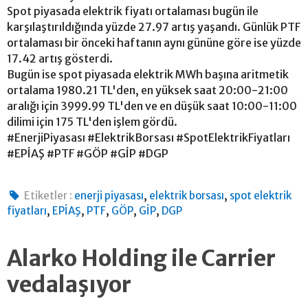
Spot piyasada elektrik fiyatı ortalaması bugün ile
karşılaştırıldığında yüzde 27.97 artış yaşandı. Günlük PTF
ortalaması bir önceki haftanın aynı gününe göre ise yüzde
17.42 artış gösterdi.
Bugün ise spot piyasada elektrik MWh başına aritmetik
ortalama 1980.21 TL'den, en yüksek saat 20:00-21:00
aralığı için 3999.99 TL'den ve en düşük saat 10:00-11:00
dilimi için 175 TL'den işlem gördü.
#EnerjiPiyasası #ElektrikBorsası #SpotElektrikFiyatları
#EPİAŞ #PTF #GÖP #GİP #DGP
,
,
Etiketler :
enerji piyasası
elektrik borsası
spot elektrik
,
,
,
,
,
fiyatları
EPİAŞ
PTF
GÖP
GİP
DGP
Alarko Holding ile Carrier
vedalaşıyor