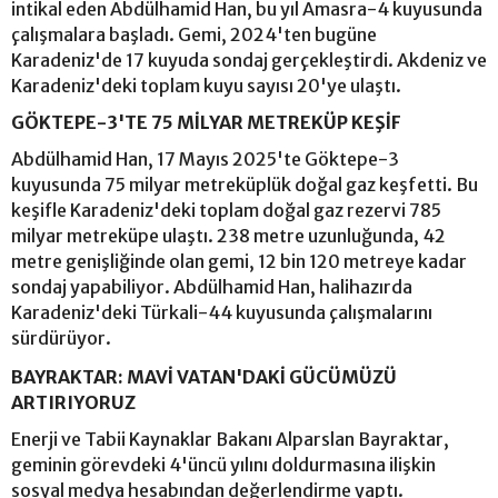
intikal eden Abdülhamid Han, bu yıl Amasra-4 kuyusunda
çalışmalara başladı. Gemi, 2024'ten bugüne
Karadeniz'de 17 kuyuda sondaj gerçekleştirdi. Akdeniz ve
Karadeniz'deki toplam kuyu sayısı 20'ye ulaştı.
GÖKTEPE-3'TE 75 MİLYAR METREKÜP KEŞİF
Abdülhamid Han, 17 Mayıs 2025'te Göktepe-3
kuyusunda 75 milyar metreküplük doğal gaz keşfetti. Bu
keşifle Karadeniz'deki toplam doğal gaz rezervi 785
milyar metreküpe ulaştı. 238 metre uzunluğunda, 42
metre genişliğinde olan gemi, 12 bin 120 metreye kadar
sondaj yapabiliyor. Abdülhamid Han, halihazırda
Karadeniz'deki Türkali-44 kuyusunda çalışmalarını
sürdürüyor.
BAYRAKTAR: MAVİ VATAN'DAKİ GÜCÜMÜZÜ
ARTIRIYORUZ
Enerji ve Tabii Kaynaklar Bakanı Alparslan Bayraktar,
geminin görevdeki 4'üncü yılını doldurmasına ilişkin
sosyal medya hesabından değerlendirme yaptı.