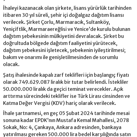
İhaleyi kazanacak olan şirkete, lisans yürürlük tarihinden
itibaren 30 yıl süreli, şehir içi doğalgaz dağıtım lisansı
verilecek. Şirket Çorlu, Marmaracık, Sultanköy,
Yeniçiftlik, Marmaraereğlisi ve Yenice’de kurulu bulunan
dağıtım şebekesinin mülkiyetini devralacak. Şirket bu
doğrultuda bölgede dağıtım faaliyetini yürütecek,
dağıtım şebekesini işletecek, şebekenin iyileştirilmesi;
bakım ve onarımı ile genişletilmesinden de sorumlu
olacak.
Şatış ihalesinde kapalı zarf teklifleri için başlangıç fiyatı
olarak 749.629.087 liralık bir tutar belirlendi. İstekliler
50.000.000 liralık da geçici teminat verecekler. Açık
arttırma sürecindeki teklifler ise Türk Lirası cinsinden ve
Katma Değer Vergisi (KDV) hariç olarak verilecek.
İhale şartnamesi, en geç 05 Şubat 2024 tarihinde mesai
sonuna kadar EPDK’nın Mustafa Kemal Mahallesi, 2078
Sokak, No: 4, Çankaya, Ankara adresinden, bankaya
yatırılması gereken 500.000 lira bedel karşılığında satın