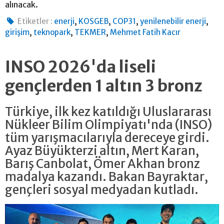
alınacak.
,
,
,
,
Etiketler :
enerji
KOSGEB
COP31
yenilenebilir enerji
,
,
,
girişim
teknopark
TEKMER
Mehmet Fatih Kacır
INSO 2026'da liseli
gençlerden 1 altın 3 bronz
Türkiye, ilk kez katıldığı Uluslararası
Nükleer Bilim Olimpiyatı'nda (INSO)
tüm yarışmacılarıyla dereceye girdi.
Ayaz Büyükterzi altın, Mert Karan,
Barış Canbolat, Ömer Akhan bronz
madalya kazandı. Bakan Bayraktar,
gençleri sosyal medyadan kutladı.