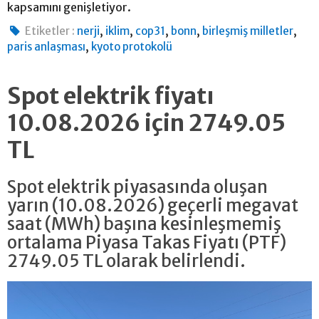
kapsamını genişletiyor.
,
,
,
,
,
Etiketler :
nerji
iklim
cop31
bonn
birleşmiş milletler
,
paris anlaşması
kyoto protokolü
Spot elektrik fiyatı
10.08.2026 için 2749.05
TL
Spot elektrik piyasasında oluşan
yarın (10.08.2026) geçerli megavat
saat (MWh) başına kesinleşmemiş
ortalama Piyasa Takas Fiyatı (PTF)
2749.05 TL olarak belirlendi.