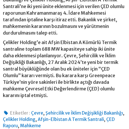
Santrali’ne iki yeni ünite eklenmesi için verilen ÇED olumlu
raporunun Kahramanmaraş 4. İdare Mahkemesi
tarafından iptaline karşı itiraz etti. Bakanlık ve şirket,
mahkemenin kararının bozulmasını ve yürütmenin
durdurulmasını talep etti.
Çelikler Holding’e ait Afşin Elbistan A Kömürlü Termik
santraline toplam 688 MW kapasiteye sahip iki ünite
daha eklenmesi planlanıyor. Çevre, Şehircilik ve İklim
Değişikliği Bakanlığı, 27 Aralık 2024’te yeni bir termik
santral büyüklüğünde olan bu ek üniteler için “ÇED
Olumlu” kararı vermişti. Bu karara karşı Greenpeace
Türkiye’nin yöre sakinleri ile birlikte açtığı davada
mahkeme Çevresel Etki Değerlendirme (ÇED) olumlu
kararını iptal etmişti.
,
,
Etiketler :
Çevre
Şehircilik ve İklim Değişikliği Bakanlığı
,
,
Çelikler Holding
Afşin-Elbistan A Termik Santrali
ÇED
,
Raporu
Mahkeme