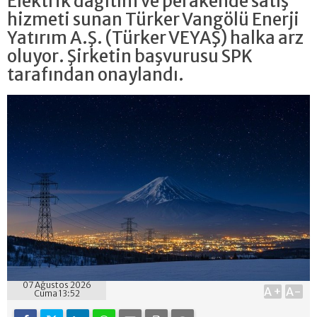
Elektrik dağıtım ve perakende satış
hizmeti sunan Türker Vangölü Enerji
Yatırım A.Ş. (Türker VEYAŞ) halka arz
oluyor. Şirketin başvurusu SPK
tarafından onaylandı.
07 Ağustos 2026
A+
A-
Cuma 13:52