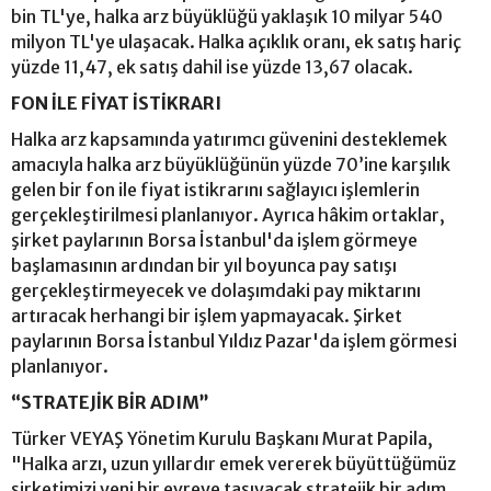
bin TL'ye, halka arz büyüklüğü yaklaşık 10 milyar 540
milyon TL'ye ulaşacak. Halka açıklık oranı, ek satış hariç
yüzde 11,47, ek satış dahil ise yüzde 13,67 olacak.
FON İLE FİYAT İSTİKRARI
Halka arz kapsamında yatırımcı güvenini desteklemek
amacıyla halka arz büyüklüğünün yüzde 70’ine karşılık
gelen bir fon ile fiyat istikrarını sağlayıcı işlemlerin
gerçekleştirilmesi planlanıyor. Ayrıca hâkim ortaklar,
şirket paylarının Borsa İstanbul'da işlem görmeye
başlamasının ardından bir yıl boyunca pay satışı
gerçekleştirmeyecek ve dolaşımdaki pay miktarını
artıracak herhangi bir işlem yapmayacak. Şirket
paylarının Borsa İstanbul Yıldız Pazar'da işlem görmesi
planlanıyor.
“STRATEJİK BİR ADIM”
Türker VEYAŞ Yönetim Kurulu Başkanı Murat Papila,
"Halka arzı, uzun yıllardır emek vererek büyüttüğümüz
şirketimizi yeni bir evreye taşıyacak stratejik bir adım