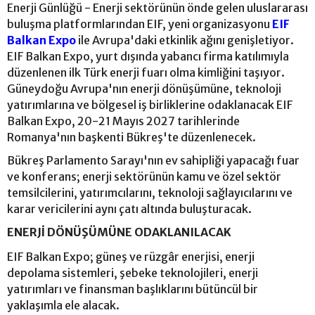
Enerji Günlüğü - Enerji sektörünün önde gelen uluslararası
buluşma platformlarından EIF, yeni organizasyonu
EIF
Balkan Expo
ile Avrupa'daki etkinlik ağını genişletiyor.
EIF Balkan Expo, yurt dışında yabancı firma katılımıyla
düzenlenen ilk Türk enerji fuarı olma kimliğini taşıyor.
Güneydoğu Avrupa'nın enerji dönüşümüne, teknoloji
yatırımlarına ve bölgesel iş birliklerine odaklanacak EIF
Balkan Expo, 20-21 Mayıs 2027 tarihlerinde
Romanya'nın başkenti Bükreş'te düzenlenecek.
Bükreş Parlamento Sarayı'nın ev sahipliği yapacağı fuar
ve konferans; enerji sektörünün kamu ve özel sektör
temsilcilerini, yatırımcılarını, teknoloji sağlayıcılarını ve
karar vericilerini aynı çatı altında buluşturacak.
ENERJİ DÖNÜŞÜMÜNE ODAKLANILACAK
EIF Balkan Expo; güneş ve rüzgâr enerjisi, enerji
depolama sistemleri, şebeke teknolojileri, enerji
yatırımları ve finansman başlıklarını bütüncül bir
yaklaşımla ele alacak.