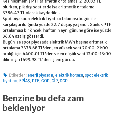
Kesinleşmemiş PTF aritmetik ortalaması 2120.83 TL
olurken, pik dışı saatlerde ise aritmetik ortalama
3386.47 TL olarak kaydedildi.
Spot piyasada elektrik fiyatı ortalaması bugün ile
karşılaştırıldığında yüzde 22.7 düşüş yaşandı. Günlük PTF
ortalaması bir önceki haftanın aynı gününe göre ise yüzde
36.64 azalış gösterdi.
Bugün ise spot piyasada elektrik MWh başına aritmetik
ortalama 3378.68 TL'den, en yüksek saat 20:00-21:00
aralığı için 4400.01 TL'den ve en düşük saat 12:00-13:00
dilimi için 1499.98 TL'den işlem gördü.
,
,
Etiketler :
enerji piyasası
elektrik borsası
spot elektrik
,
,
,
,
,
fiyatları
EPİAŞ
PTF
GÖP
GİP
DGP
Benzine bu defa zam
bekleniyor