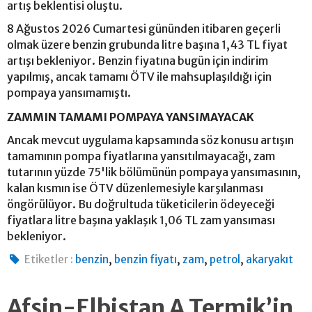
artış beklentisi oluştu.
8 Ağustos 2026 Cumartesi gününden itibaren geçerli
olmak üzere benzin grubunda litre başına 1,43 TL fiyat
artışı bekleniyor. Benzin fiyatına bugün için indirim
yapılmış, ancak tamamı ÖTV ile mahsuplaşıldığı için
pompaya yansımamıştı.
ZAMMIN TAMAMI POMPAYA YANSIMAYACAK
Ancak mevcut uygulama kapsamında söz konusu artışın
tamamının pompa fiyatlarına yansıtılmayacağı, zam
tutarının yüzde 75'lik bölümünün pompaya yansımasının,
kalan kısmın ise ÖTV düzenlemesiyle karşılanması
öngörülüyor. Bu doğrultuda tüketicilerin ödeyeceği
fiyatlara litre başına yaklaşık 1,06 TL zam yansıması
bekleniyor.
,
,
,
,
Etiketler :
benzin
benzin fiyatı
zam
petrol
akaryakıt
Afşin-Elbistan A Termik’in