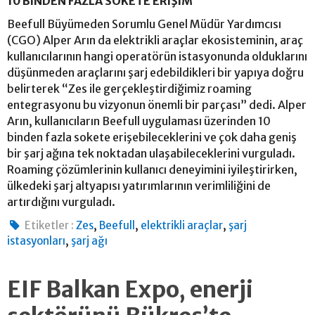
10 BİNDEN FAZLA SOKETE ERİŞİM
Beefull Büyümeden Sorumlu Genel Müdür Yardımcısı
(CGO) Alper Arın da elektrikli araçlar ekosisteminin, araç
kullanıcılarının hangi operatörün istasyonunda olduklarını
düşünmeden araçlarını şarj edebildikleri bir yapıya doğru
belirterek “Zes ile gerçekleştirdiğimiz roaming
entegrasyonu bu vizyonun önemli bir parçası” dedi. Alper
Arın, kullanıcıların Beefull uygulaması üzerinden 10
binden fazla sokete erişebileceklerini ve çok daha geniş
bir şarj ağına tek noktadan ulaşabileceklerini vurguladı.
Roaming çözümlerinin kullanıcı deneyimini iyileştirirken,
ülkedeki şarj altyapısı yatırımlarının verimliliğini de
artırdığını vurguladı.
,
,
,
Etiketler :
Zes
Beefull
elektrikli araçlar
şarj
,
istasyonları
şarj ağı
EIF Balkan Expo, enerji