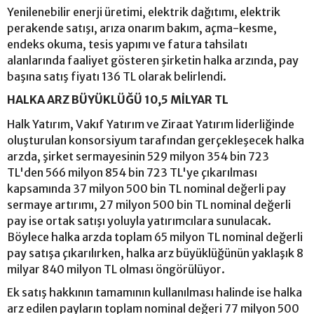
Yenilenebilir enerji üretimi, elektrik dağıtımı, elektrik
perakende satışı, arıza onarım bakım, açma-kesme,
endeks okuma, tesis yapımı ve fatura tahsilatı
alanlarında faaliyet gösteren şirketin halka arzında, pay
başına satış fiyatı 136 TL olarak belirlendi.
HALKA ARZ BÜYÜKLÜĞÜ 10,5 MİLYAR TL
Halk Yatırım, Vakıf Yatırım ve Ziraat Yatırım liderliğinde
oluşturulan konsorsiyum tarafından gerçekleşecek halka
arzda, şirket sermayesinin 529 milyon 354 bin 723
TL'den 566 milyon 854 bin 723 TL'ye çıkarılması
kapsamında 37 milyon 500 bin TL nominal değerli pay
sermaye artırımı, 27 milyon 500 bin TL nominal değerli
pay ise ortak satışı yoluyla yatırımcılara sunulacak.
Böylece halka arzda toplam 65 milyon TL nominal değerli
pay satışa çıkarılırken, halka arz büyüklüğünün yaklaşık 8
milyar 840 milyon TL olması öngörülüyor.
Ek satış hakkının tamamının kullanılması halinde ise halka
arz edilen payların toplam nominal değeri 77 milyon 500