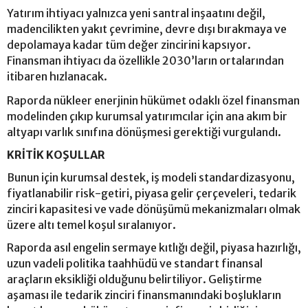
Yatırım ihtiyacı yalnızca yeni santral inşaatını değil,
madencilikten yakıt çevrimine, devre dışı bırakmaya ve
depolamaya kadar tüm değer zincirini kapsıyor.
Finansman ihtiyacı da özellikle 2030’ların ortalarından
itibaren hızlanacak.
Raporda nükleer enerjinin hükümet odaklı özel finansman
modelinden çıkıp kurumsal yatırımcılar için ana akım bir
altyapı varlık sınıfına dönüşmesi gerektiği vurgulandı.
KRİTİK KOŞULLAR
Bunun için kurumsal destek, iş modeli standardizasyonu,
fiyatlanabilir risk-getiri, piyasa gelir çerçeveleri, tedarik
zinciri kapasitesi ve vade dönüşümü mekanizmaları olmak
üzere altı temel koşul sıralanıyor.
Raporda asıl engelin sermaye kıtlığı değil, piyasa hazırlığı,
uzun vadeli politika taahhüdü ve standart finansal
araçların eksikliği olduğunu belirtiliyor. Geliştirme
aşaması ile tedarik zinciri finansmanındaki boşlukların