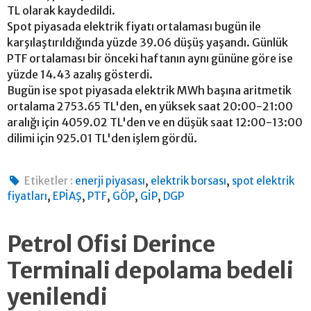
TL olarak kaydedildi.
Spot piyasada elektrik fiyatı ortalaması bugün ile
karşılaştırıldığında yüzde 39.06 düşüş yaşandı. Günlük
PTF ortalaması bir önceki haftanın aynı gününe göre ise
yüzde 14.43 azalış gösterdi.
Bugün ise spot piyasada elektrik MWh başına aritmetik
ortalama 2753.65 TL'den, en yüksek saat 20:00-21:00
aralığı için 4059.02 TL'den ve en düşük saat 12:00-13:00
dilimi için 925.01 TL'den işlem gördü.
,
,
Etiketler :
enerji piyasası
elektrik borsası
spot elektrik
,
,
,
,
,
fiyatları
EPİAŞ
PTF
GÖP
GİP
DGP
Petrol Ofisi Derince
Terminali depolama bedeli
yenilendi