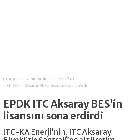
HABERLER
YENİLENEBİLİR
BİYOKÜTLE
EPDK ITC Aksaray BES’in lisansını sona erdirdi
EPDK ITC Aksaray BES’in
lisansını sona erdirdi
ITC-KA Enerji’nin, ITC Aksaray