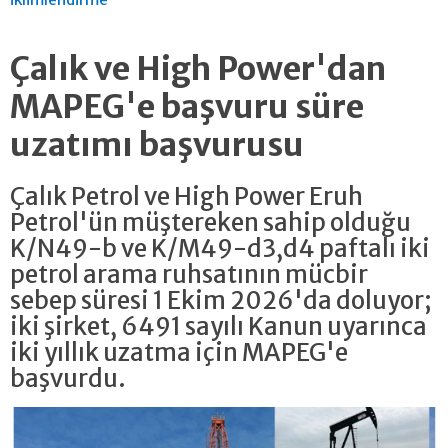
Çalık ve High Power'dan
MAPEG'e başvuru süre
uzatımı başvurusu
Çalık Petrol ve High Power Eruh
Petrol'ün müştereken sahip olduğu
K/N49-b ve K/M49-d3,d4 paftalı iki
petrol arama ruhsatının mücbir
sebep süresi 1 Ekim 2026'da doluyor;
iki şirket, 6491 sayılı Kanun uyarınca
iki yıllık uzatma için MAPEG'e
başvurdu.