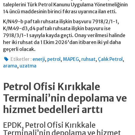
taleplerini Türk Petrol Kanunu Uygulama Yönetmeliğinin
14 üncü maddesinin birinci fıkrası uyarınca ilan etti.
K/N49-b paftalı ruhsata ilişkin başvuru 7918/2/1-1,
K/M49-d3,d4 paftalı ruhsata ilişkin başvuru ise
7918/3/1-1 sayıyla kayda geçti. Onay verilmesi halinde
her iki ruhsat da 1 Ekim 2026'dan itibaren iki yıl daha
geçerli olacak.
,
,
,
,
,
Etiketler :
enerji
petrol
MAPEG
ruhsat
Çalık Petrol
,
arama
uzatma
Petrol Ofisi Kırıkkale
Terminali’nin depolama ve
hizmet bedelleri arttı
EPDK, Petrol Ofisi Kırıkkale
Terminali’nin depolama ve hizmet