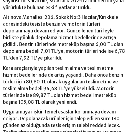
sayılı Kurul Kararı ile, 30 Aralık 2025 tarihinden bu yana
yürürlükte bulunan eski fiyatlar artırıldı.
Altınova Mahallesi 236. Sokak No:3 Hacılar/Kırıkkale
adresindeki tesiste benzin ve motorin türleri
depolanmaya devam ediyor. Güncellenen tarifeyle
birlikte günlük depolama hizmet bedellerinde artışa
gidildi. Benzin türlerinde metreküp başına 6,00 TL olan
depolama bedeli 7,01 TL'ye, motorin türlerinde ise 6,78
TL'den 7,92 TL'ye çıkarıldı.
Kara araçlarıyla yapılan teslim alma ve teslim etme
hizmet bedellerinde de artış yaşandı. Daha önce benzin
türleri için 80,80 TL olarak uygulanan teslim etme ve
teslim alma bedeli 94,48 TL'ye yükseltildi. Motorin
türlerinde ise 89,87 TL olan hizmet bedeli metreküp
başına 105,08 TL olarak yenilendi.
Uygulamaya ilişkin temel esaslar korunmaya devam
ediyor. Depolanacak ürünler için talep edilen süre 180
günden az olduğunda tesis erişim talebi reddedilecek.
Teslim alma ve teslim etme süreçleri iş günleri ve mesai