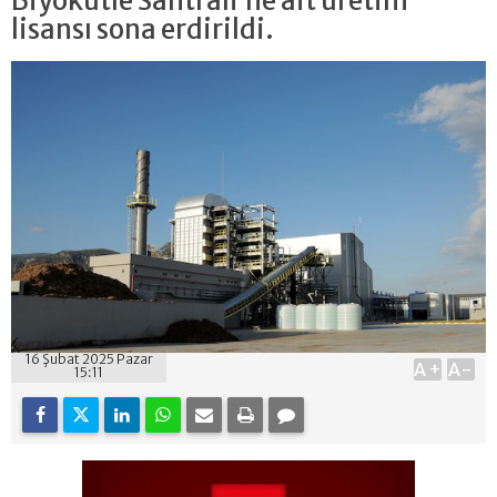
Biyokütle Santrali’ne ait üretim
lisansı sona erdirildi.
16 Şubat 2025 Pazar
A+
A-
15:11