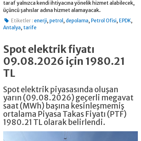
taraf yalnızca kendi ihtiyacına yönelik hizmet alabilecek,
üçüncü şahıslar adına hizmet alamayacak.
,
,
,
,
,
Etiketler :
enerji
petrol
depolama
Petrol Ofisi
EPDK
,
Antalya
tarife
Spot elektrik fiyatı
09.08.2026 için 1980.21
TL
Spot elektrik piyasasında oluşan
yarın (09.08.2026) geçerli megavat
saat (MWh) başına kesinleşmemiş
ortalama Piyasa Takas Fiyatı (PTF)
1980.21 TL olarak belirlendi.