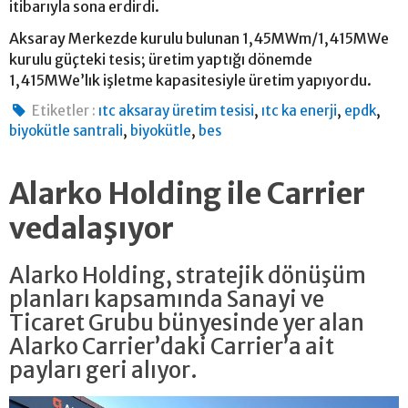
itibarıyla sona erdirdi.
Aksaray Merkezde kurulu bulunan 1,45MWm/1,415MWe
kurulu güçteki tesis; üretim yaptığı dönemde
1,415MWe’lık işletme kapasitesiyle üretim yapıyordu.
,
,
,
Etiketler :
ıtc aksaray üretim tesisi
ıtc ka enerji
epdk
,
,
biyokütle santrali
biyokütle
bes
Alarko Holding ile Carrier
vedalaşıyor
Alarko Holding, stratejik dönüşüm
planları kapsamında Sanayi ve
Ticaret Grubu bünyesinde yer alan
Alarko Carrier’daki Carrier’a ait
payları geri alıyor.