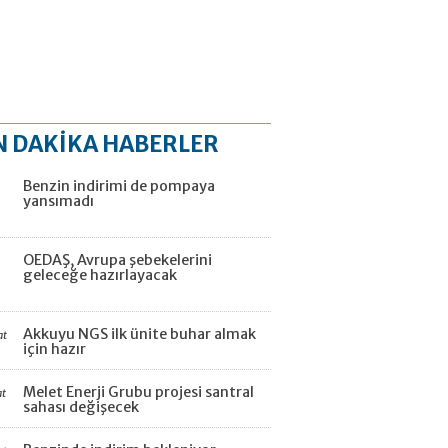
N DAKİKA HABERLER
Benzin indirimi de pompaya
yansımadı
OEDAŞ, Avrupa şebekelerini
geleceğe hazırlayacak
Akkuyu NGS ilk ünite buhar almak
at
için hazır
Melet Enerji Grubu projesi santral
at
sahası değişecek