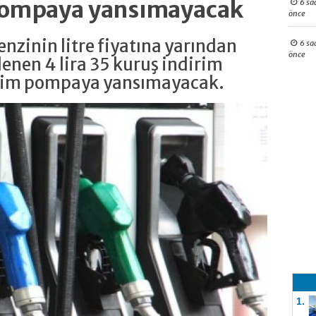
 pompaya yansımayacak
6 sa
önce
nzinin litre fiyatına yarından
6 sa
önce
enen 4 lira 35 kuruş indirim
irim pompaya yansımayacak.
1.