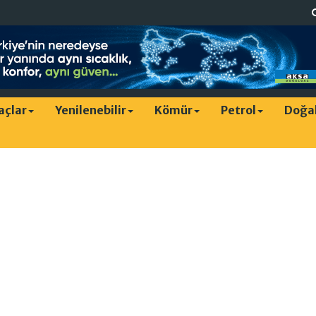
raçlar
Yenilenebilir
Kömür
Petrol
Doğa