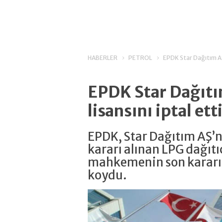
HABERLER
PETROL
EPDK Star Dağıtım AŞ’
EPDK Star Dağıtı
lisansını iptal ett
EPDK, Star Dağıtım AŞ’
kararı alınan LPG dağıtıc
mahkemenin son kararı 
koydu.