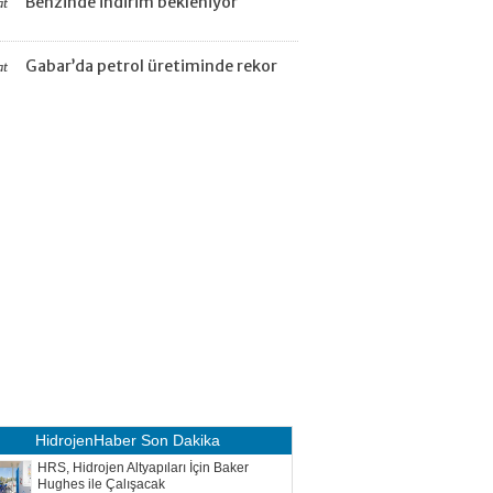
Benzinde indirim bekleniyor
at
Gabar’da petrol üretiminde rekor
at
HidrojenHaber
Son Dakika
HRS, Hidrojen Altyapıları İçin Baker
Hughes ile Çalışacak