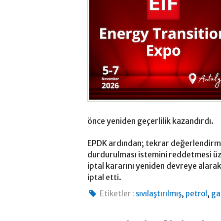
önce yeniden geçerlilik kazandırdı.
EPDK ardından; tekrar değerlendir
durdurulması istemini reddetmesi üze
iptal kararını yeniden devreye alarak
iptal etti.
,
,
Etiketler :
sıvılaştırılmış
petrol
ga