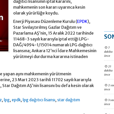
dağıtıcı lisansının iptal kararını,
mahkemenin son kararı uyarınca kesin
olarak yürürlüğe koydu.
Enerji Piyasası Düzenleme Kurulu (
EPDK
),
Star Sıvılaştırılmış Gazlar Dağıtım ve
Pazarlama AŞ’nin, 15 Aralık 2022 tarihinde
SO
11468-3 sayılı kararıyla iptal ettiği LPG-
DAĞ/4994-1/15014 numaralı LPG dağıtıcı
7
lisansına; Ankara 12’nci İdare Mahkemesinin
dakika
önce
yürütmeyi durdurma kararına istinaden
21
dakika
me yapan aynı mahkemenin yürütmenin
önce
rine, 23 Mart 2023 tarihli 11702 sayılı kararıyla
, Star Dağıtım AŞ’nin lisansını bu defa kesin olarak
2 sa
önce
,
,
,
,
z
lpg
epdk
lpg dağıtıcı lisansı
star dağıtım
3 sa
önce