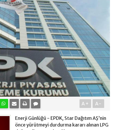
A+
A-
Enerji Günlüğü - EPDK, Star Dağıtım AŞ’nin
önce yürütmeyi durdurma kararı alınan LPG