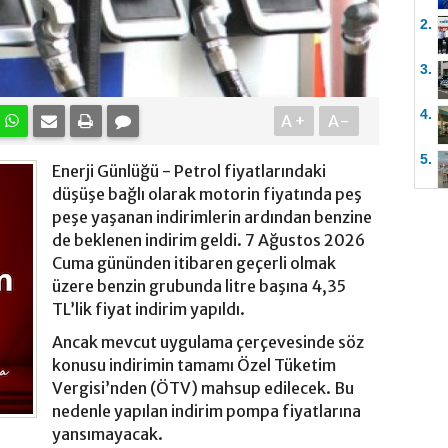
2.
3.
4.
A+
A-
5.
Enerji Günlüğü - Petrol fiyatlarındaki
düşüşe bağlı olarak motorin fiyatında peş
peşe yaşanan indirimlerin ardından benzine
de beklenen indirim geldi. 7 Ağustos 2026
Cuma gününden itibaren geçerli olmak
üzere benzin grubunda litre başına 4,35
TL’lik fiyat indirim yapıldı.
Ancak mevcut uygulama çerçevesinde söz
konusu indirimin tamamı Özel Tüketim
Vergisi’nden (ÖTV) mahsup edilecek. Bu
nedenle yapılan indirim pompa fiyatlarına
yansımayacak.