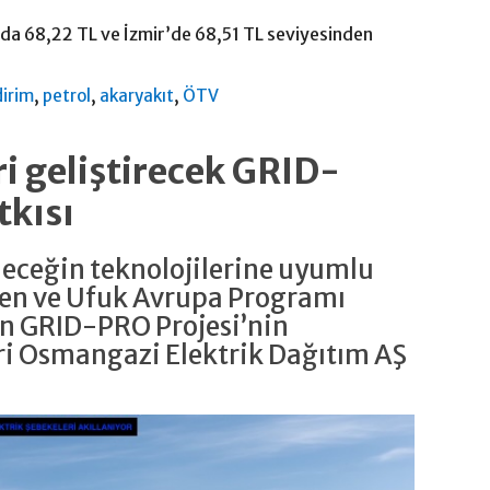
’da 68,22 TL ve İzmir’de 68,51 TL seviyesinden
,
,
,
dirim
petrol
akaryakıt
ÖTV
i geliştirecek GRID-
tkısı
eleceğin teknolojilerine uyumlu
yen ve Ufuk Avrupa Programı
n GRID-PRO Projesi’nin
ri Osmangazi Elektrik Dağıtım AŞ