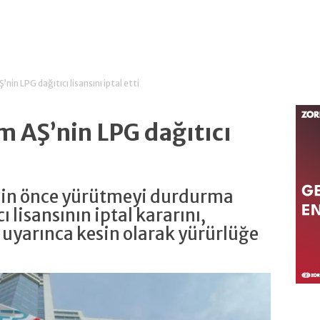
nin LPG dağıtıcı lisansını iptal etti
m AŞ’nin LPG dağıtıcı
i
nin önce yürütmeyi durdurma
ı lisansının iptal kararını,
uyarınca kesin olarak yürürlüğe