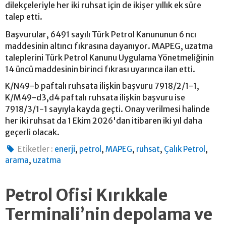
dilekçeleriyle her iki ruhsat için de ikişer yıllık ek süre
talep etti.
Başvurular, 6491 sayılı Türk Petrol Kanununun 6 ncı
maddesinin altıncı fıkrasına dayanıyor. MAPEG, uzatma
taleplerini Türk Petrol Kanunu Uygulama Yönetmeliğinin
14 üncü maddesinin birinci fıkrası uyarınca ilan etti.
K/N49-b paftalı ruhsata ilişkin başvuru 7918/2/1-1,
K/M49-d3,d4 paftalı ruhsata ilişkin başvuru ise
7918/3/1-1 sayıyla kayda geçti. Onay verilmesi halinde
her iki ruhsat da 1 Ekim 2026'dan itibaren iki yıl daha
geçerli olacak.
,
,
,
,
,
Etiketler :
enerji
petrol
MAPEG
ruhsat
Çalık Petrol
,
arama
uzatma
Petrol Ofisi Kırıkkale
Terminali’nin depolama ve