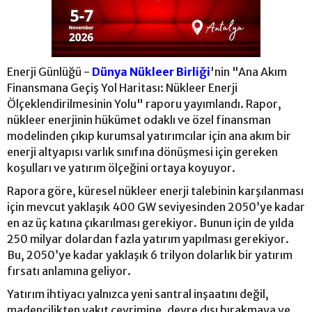
Enerji Günlüğü -
Dünya Nükleer Birliği
'nin "Ana Akım
Finansmana Geçiş Yol Haritası: Nükleer Enerji
Ölçeklendirilmesinin Yolu" raporu yayımlandı. Rapor,
nükleer enerjinin hükümet odaklı ve özel finansman
modelinden çıkıp kurumsal yatırımcılar için ana akım bir
enerji altyapısı varlık sınıfına dönüşmesi için gereken
koşulları ve yatırım ölçeğini ortaya koyuyor.
Rapora göre, küresel nükleer enerji talebinin karşılanması
için mevcut yaklaşık 400 GW seviyesinden 2050’ye kadar
en az üç katına çıkarılması gerekiyor. Bunun için de yılda
250 milyar dolardan fazla yatırım yapılması gerekiyor.
Bu, 2050’ye kadar yaklaşık 6 trilyon dolarlık bir yatırım
fırsatı anlamına geliyor.
Yatırım ihtiyacı yalnızca yeni santral inşaatını değil,
madencilikten yakıt çevrimine, devre dışı bırakmaya ve