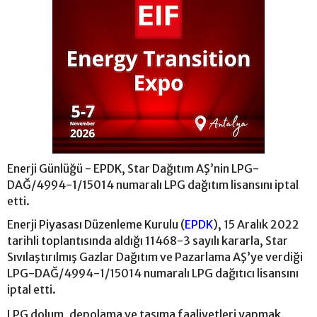
Enerji Günlüğü - EPDK, Star Dağıtım AŞ’nin LPG-
DAĞ/4994-1/15014 numaralı LPG dağıtım lisansını iptal
etti.
Enerji Piyasası Düzenleme Kurulu (
EPDK
), 15 Aralık 2022
tarihli toplantısında aldığı 11468-3 sayılı kararla, Star
Sıvılaştırılmış Gazlar Dağıtım ve Pazarlama AŞ’ye verdiği
LPG-DAĞ/4994-1/15014 numaralı LPG dağıtıcı lisansını
iptal etti.
LPG dolum, depolama ve taşıma faaliyetleri yapmak