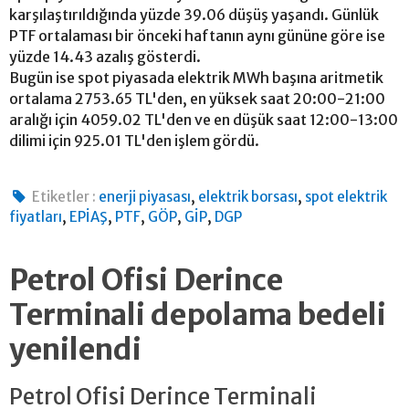
karşılaştırıldığında yüzde 39.06 düşüş yaşandı. Günlük
PTF ortalaması bir önceki haftanın aynı gününe göre ise
yüzde 14.43 azalış gösterdi.
Bugün ise spot piyasada elektrik MWh başına aritmetik
ortalama 2753.65 TL'den, en yüksek saat 20:00-21:00
aralığı için 4059.02 TL'den ve en düşük saat 12:00-13:00
dilimi için 925.01 TL'den işlem gördü.
,
,
Etiketler :
enerji piyasası
elektrik borsası
spot elektrik
,
,
,
,
,
fiyatları
EPİAŞ
PTF
GÖP
GİP
DGP
Petrol Ofisi Derince
Terminali depolama bedeli
yenilendi
Petrol Ofisi Derince Terminali