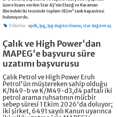
üzere lisans verilen Star AŞ’nin Elazığ ve Karaman
3
illerindeki iki tesisinde toplam 182m
tank kapasitesi
bulunuyordu.
,
,
,
Etiketler :
epdk
lpg
lpg dağıtıcı lisansı
star dağıtım aş
Çalık ve High Power'dan
MAPEG'e başvuru süre
uzatımı başvurusu
Çalık Petrol ve High Power Eruh
Petrol'ün müştereken sahip olduğu
K/N49-b ve K/M49-d3,d4 paftalı iki
petrol arama ruhsatının mücbir
sebep süresi 1 Ekim 2026'da doluyor;
iki şirket, 6491 sayılı Kanun uyarınca