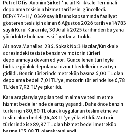
Petrol Ofisi Anonim Şirketi'ne ait Kırıkkale Terminali
depolama tesisinin hizmet tarifesini güncelledi.
DEP/474-11/10369 sayılı lisans kapsamında faaliyet
gösteren tesis için alınan 6 Ağustos 2026 tarih ve 14783
sayılı Kurul Kararı ile, 30 Aralık 2025 tarihinden bu yana
yürürlükte bulunan eski fiyatlar artırıldı.
Altınova Mahallesi 236. Sokak No:3 Hacılar/Kırıkkale
adresindeki tesiste benzin ve motorin türleri
depolanmaya devam ediyor. Güncellenen tarifeyle
birlikte günlük depolama hizmet bedellerinde artışa
gidildi. Benzin türlerinde metreküp başına 6,00 TL olan
depolama bedeli 7,01 TL'ye, motorin türlerinde ise 6,78
TL'den 7,92 TL'ye çıkarıldı.
Kara araçlarıyla yapılan teslim alma ve teslim etme
hizmet bedellerinde de artış yaşandı. Daha önce benzin
türleri için 80,80 TL olarak uygulanan teslim etme ve
teslim alma bedeli 94,48 TL'ye yükseltildi. Motorin
türlerinde ise 89,87 TL olan hizmet bedeli metreküp
başına 105,08 TL olarak yenilendi.