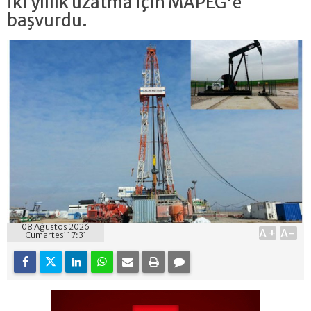
iki yıllık uzatma için MAPEG'e
başvurdu.
08 Ağustos 2026
A+
A-
Cumartesi 17:31