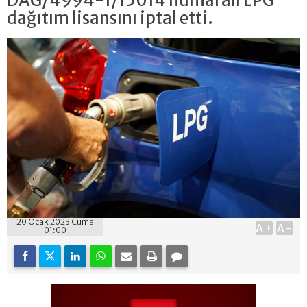
DAĞ/4994-1/15014 numaralı LPG
dağıtım lisansını iptal etti.
20 Ocak 2023 Cuma
A+
A-
01:00