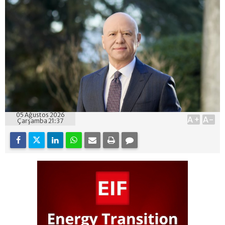
05 Ağustos 2026
A+
A-
Çarşamba 21:37