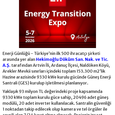
Enerji Günlüğü - Türkiye’nin ilk 500 ihracatçı şirketi
arasında yer alan
Hekimoğlu Döküm San. Nak. ve Tic.
A.Ş.
tarafından Artvin İli, Ardanuç İlçesi, Naldöken Köyü,
Arekler Mevkii sınırları içindeki toplam 153.300 m2’lik
Hazine arazisinde 9330 kWe kurulu gücünde Güneş Enerji
Santrali (GES) kurulup işletilmesi planlanıyor.
Yaklaşık 93 milyon TL değerindeki proje kapsamında
9330 kWe toplam kurulu güce sahip, 20496 adet güneş
modülü, 20 adet inverter kullanılacak. Santralin güvenliği
1 noktadan takip edilecek olup kamera ve tel örgüler ile
çevrili alan 7/24 kayıt altına alınacak. Projenin inşaat