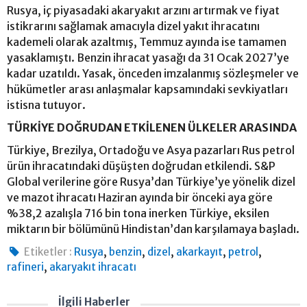
Rusya, iç piyasadaki akaryakıt arzını artırmak ve fiyat
istikrarını sağlamak amacıyla dizel yakıt ihracatını
kademeli olarak azaltmış, Temmuz ayında ise tamamen
yasaklamıştı. Benzin ihracat yasağı da 31 Ocak 2027’ye
kadar uzatıldı. Yasak, önceden imzalanmış sözleşmeler ve
hükümetler arası anlaşmalar kapsamındaki sevkiyatları
istisna tutuyor.
TÜRKİYE DOĞRUDAN ETKİLENEN ÜLKELER ARASINDA
Türkiye, Brezilya, Ortadoğu ve Asya pazarları Rus petrol
ürün ihracatındaki düşüşten doğrudan etkilendi. S&P
Global verilerine göre Rusya’dan Türkiye’ye yönelik dizel
ve mazot ihracatı Haziran ayında bir önceki aya göre
%38,2 azalışla 716 bin tona inerken Türkiye, eksilen
miktarın bir bölümünü Hindistan’dan karşılamaya başladı.
,
,
,
,
,
Etiketler :
Rusya
benzin
dizel
akarkayıt
petrol
,
rafineri
akaryakıt ihracatı
İlgili Haberler