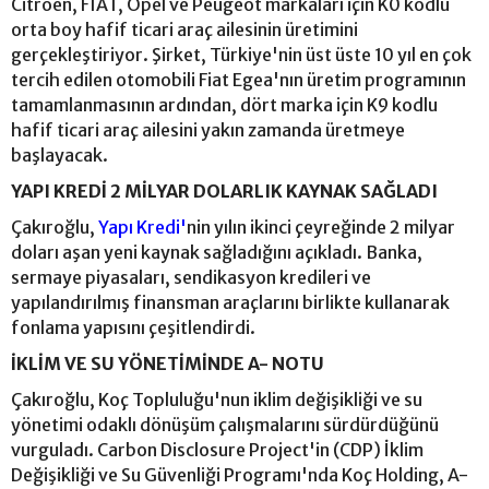
Citroën, FIAT, Opel ve Peugeot markaları için K0 kodlu
orta boy hafif ticari araç ailesinin üretimini
gerçekleştiriyor. Şirket, Türkiye'nin üst üste 10 yıl en çok
tercih edilen otomobili Fiat Egea'nın üretim programının
tamamlanmasının ardından, dört marka için K9 kodlu
hafif ticari araç ailesini yakın zamanda üretmeye
başlayacak.
YAPI KREDİ 2 MİLYAR DOLARLIK KAYNAK SAĞLADI
Çakıroğlu,
Yapı Kredi'
nin yılın ikinci çeyreğinde 2 milyar
doları aşan yeni kaynak sağladığını açıkladı. Banka,
sermaye piyasaları, sendikasyon kredileri ve
yapılandırılmış finansman araçlarını birlikte kullanarak
fonlama yapısını çeşitlendirdi.
İKLİM VE SU YÖNETİMİNDE A- NOTU
Çakıroğlu, Koç Topluluğu'nun iklim değişikliği ve su
yönetimi odaklı dönüşüm çalışmalarını sürdürdüğünü
vurguladı. Carbon Disclosure Project'in (CDP) İklim
Değişikliği ve Su Güvenliği Programı'nda Koç Holding, A-