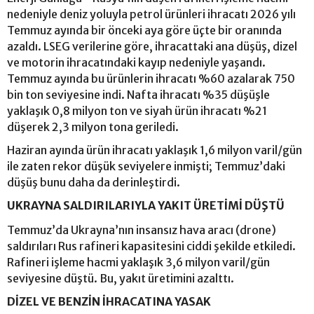
nedeniyle deniz yoluyla petrol ürünleri ihracatı 2026 yılı
Temmuz ayında bir önceki aya göre üçte bir oranında
azaldı. LSEG verilerine göre, ihracattaki ana düşüş, dizel
ve motorin ihracatındaki kayıp nedeniyle yaşandı.
Temmuz ayında bu ürünlerin ihracatı %60 azalarak 750
bin ton seviyesine indi. Nafta ihracatı %35 düşüşle
yaklaşık 0,8 milyon ton ve siyah ürün ihracatı %21
düşerek 2,3 milyon tona geriledi.
Haziran ayında ürün ihracatı yaklaşık 1,6 milyon varil/gün
ile zaten rekor düşük seviyelere inmişti; Temmuz’daki
düşüş bunu daha da derinleştirdi.
UKRAYNA SALDIRILARIYLA YAKIT ÜRETİMİ DÜŞTÜ
Temmuz’da Ukrayna’nın insansız hava aracı (drone)
saldırıları Rus rafineri kapasitesini ciddi şekilde etkiledi.
Rafineri işleme hacmi yaklaşık 3,6 milyon varil/gün
seviyesine düştü. Bu, yakıt üretimini azalttı.
DİZEL VE BENZİN İHRACATINA YASAK