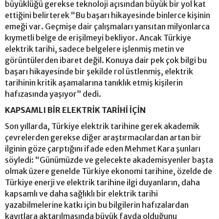
büyüklüğü gerekse teknoloji açısından büyük bir yol kat
ettiğini belirterek “Bu başarı hikayesinde binlerce kişinin
emeği var. Geçmişe dair çalışmaları yansıtan milyonlarca
kıymetli belge de erişilmeyi bekliyor. Ancak Türkiye
elektrik tarihi, sadece belgelere işlenmiş metin ve
görüntülerden ibaret değil. Konuya dair pek çok bilgi bu
başarı hikayesinde bir şekilde rol üstlenmiş, elektrik
tarihinin kritik aşamalarına tanıklık etmiş kişilerin
hafızasında yaşıyor” dedi.
KAPSAMLI BİR ELEKTRİK TARİHİ İÇİN
Son yıllarda, Türkiye elektrik tarihine gerek akademik
çevrelerden gerekse diğer araştırmacılardan artan bir
ilginin göze çarptığını ifade eden Mehmet Kara şunları
söyledi: “Günümüzde ve gelecekte akademisyenler başta
olmak üzere genelde Türkiye ekonomi tarihine, özelde de
Türkiye enerji ve elektrik tarihine ilgi duyanların, daha
kapsamlı ve daha sağlıklı bir elektrik tarihi
yazabilmelerine katkı için bu bilgilerin hafızalardan
kayıtlara aktarılmasında büyük fayda olduğunu