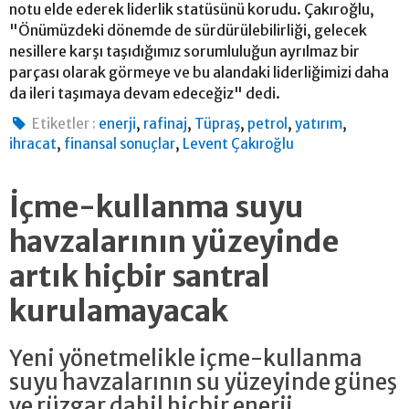
notu elde ederek liderlik statüsünü korudu. Çakıroğlu,
"Önümüzdeki dönemde de sürdürülebilirliği, gelecek
nesillere karşı taşıdığımız sorumluluğun ayrılmaz bir
parçası olarak görmeye ve bu alandaki liderliğimizi daha
da ileri taşımaya devam edeceğiz" dedi.
,
,
,
,
,
Etiketler :
enerji
rafinaj
Tüpraş
petrol
yatırım
,
,
ihracat
finansal sonuçlar
Levent Çakıroğlu
İçme-kullanma suyu
havzalarının yüzeyinde
artık hiçbir santral
kurulamayacak
Yeni yönetmelikle içme-kullanma
suyu havzalarının su yüzeyinde güneş
ve rüzgar dahil hiçbir enerji