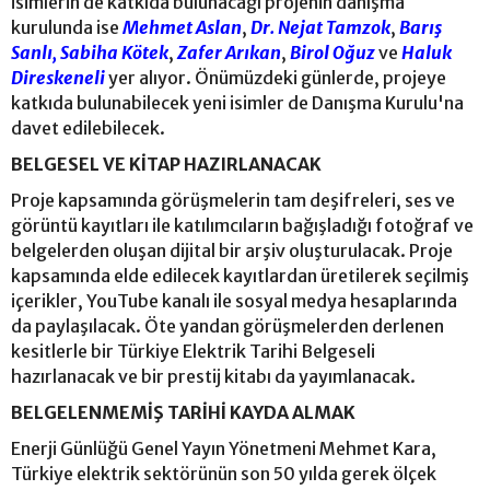
isimlerin de katkıda bulunacağı projenin danışma
kurulunda ise
Mehmet Aslan
,
Dr. Nejat Tamzok
,
Barış
Sanlı,
Sabiha Kötek
,
Zafer Arıkan
,
Birol Oğuz
ve
Haluk
Direskeneli
yer alıyor. Önümüzdeki günlerde, projeye
katkıda bulunabilecek yeni isimler de Danışma Kurulu'na
davet edilebilecek.
BELGESEL VE KİTAP HAZIRLANACAK
Proje kapsamında görüşmelerin tam deşifreleri, ses ve
görüntü kayıtları ile katılımcıların bağışladığı fotoğraf ve
belgelerden oluşan dijital bir arşiv oluşturulacak. Proje
kapsamında elde edilecek kayıtlardan üretilerek seçilmiş
içerikler, YouTube kanalı ile sosyal medya hesaplarında
da paylaşılacak. Öte yandan görüşmelerden derlenen
kesitlerle bir Türkiye Elektrik Tarihi Belgeseli
hazırlanacak ve bir prestij kitabı da yayımlanacak.
BELGELENMEMİŞ TARİHİ KAYDA ALMAK
Enerji Günlüğü Genel Yayın Yönetmeni Mehmet Kara,
Türkiye elektrik sektörünün son 50 yılda gerek ölçek