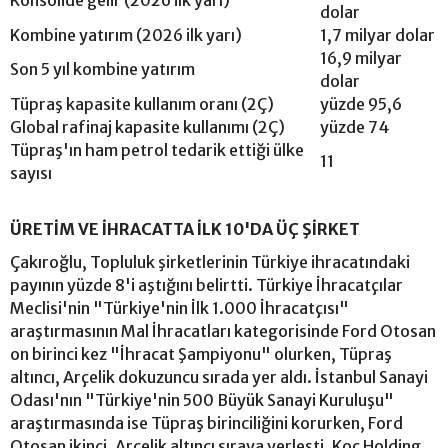
Konsolide gelir (2026 ilk yarı)
dolar
Kombine yatırım (2026 ilk yarı)
1,7 milyar dolar
16,9 milyar
Son 5 yıl kombine yatırım
dolar
Tüpraş kapasite kullanım oranı (2Ç)
yüzde 95,6
Global rafinaj kapasite kullanımı (2Ç)
yüzde 74
Tüpraş'ın ham petrol tedarik ettiği ülke
11
sayısı
ÜRETİM VE İHRACATTA İLK 10'DA ÜÇ ŞİRKET
Çakıroğlu, Topluluk şirketlerinin Türkiye ihracatındaki
payının yüzde 8'i aştığını belirtti. Türkiye İhracatçılar
Meclisi'nin "Türkiye'nin İlk 1.000 İhracatçısı"
araştırmasının Mal İhracatları kategorisinde Ford Otosan
on birinci kez "İhracat Şampiyonu" olurken, Tüpraş
altıncı, Arçelik dokuzuncu sırada yer aldı. İstanbul Sanayi
Odası'nın "Türkiye'nin 500 Büyük Sanayi Kuruluşu"
araştırmasında ise Tüpraş birinciliğini korurken, Ford
Otosan ikinci, Arçelik altıncı sıraya yerleşti. Koç Holding,