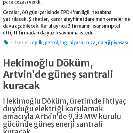
para cezası verdi.
Cezalar, 60 gün içerisinde EPDK'nın ilgili hesabına
yatırılacak. Şirketler, karar aleyhine idare mahkemelerine
dava açabilecek. Kurul ayrıca 3 firmanın lisansını iptal
etti, 11 firmadan da yazılı savunma istedi.
,
,
,
,
,
Etiketler :
epdk
petrol
lpg
piyasa
ceza
enerji piyasası
Hekimoğlu Döküm,
Artvin’de güneş santrali
kuracak
Hekimoğlu Döküm, üretimde ihtiyaç
duyduğu elektriği karşılamak
amacıyla Artvin’de 9,33 MW kurulu
gücünde güneş enerji santrali
kuracak.