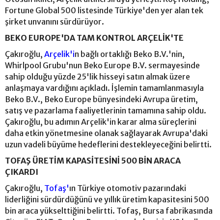
Fortune Global 500 listesinde Türkiye'den yer alan tek
şirket unvanını sürdürüyor.
BEKO EUROPE'DA TAM KONTROL ARÇELİK'TE
Çakıroğlu,
Arçelik'i
n bağlı ortaklığı Beko B.V.'nin,
Whirlpool Grubu'nun Beko Europe B.V. sermayesinde
sahip olduğu yüzde 25'lik hisseyi satın almak üzere
anlaşmaya vardığını açıkladı. İşlemin tamamlanmasıyla
Beko B.V., Beko Europe bünyesindeki Avrupa üretim,
satış ve pazarlama faaliyetlerinin tamamına sahip oldu.
Çakıroğlu, bu adımın Arçelik'in karar alma süreçlerini
daha etkin yönetmesine olanak sağlayarak Avrupa'daki
uzun vadeli büyüme hedeflerini destekleyeceğini belirtti.
TOFAŞ ÜRETİM KAPASİTESİNİ 500 BİN ARACA
ÇIKARDI
Çakıroğlu,
Tofaş'
ın Türkiye otomotiv pazarındaki
liderliğini sürdürdüğünü ve yıllık üretim kapasitesini 500
bin araca yükselttiğini belirtti. Tofaş, Bursa fabrikasında