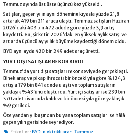
Temmuz ayında üst üste üçüncü kez yükseldi.
Satışlar, geçen yılın aynı dönemine kıyasla yüzde 21,8
artarak 419 bin 211 araca ulaştı. Temmuz satışları Haziran
2026’daki 403 bin 472 adede göre yüzde 3,9 artış
kaydetti. Bu, şirketin 2026’daki en yüksek aylık satışı ve
art arda üçüncü ay yıllık büyüme kaydettiği dönem oldu.
BYD aynı ayda 420 bin 249 adet araç üretti.
YURT DIŞI SATIŞLAR REKOR KIRDI
Temmuz’da yurt dışı satışları rekor seviyede gerçekleşti.
Binek araç ve pikap ihracatı bir önceki yıla göre %124,3
artışla 179 bin 841 adede ulaştı ve toplam satışların
yaklaşık %43’ünü oluşturdu. Yurt içi satışlar ise 239 bin
370 adet civarında kaldı ve bir önceki yıla göre yaklaşık
%9 geriledi.
Öte yandan yılbaşından bu yana toplam satışlar ise hâlâ
geçen yılın gerisinde seyrediyor.
,
,
Etiketler :
BYD
elektrikli araç
Temmuz