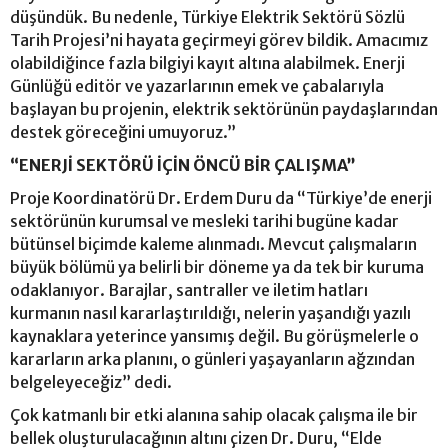
düşündük. Bu nedenle, Türkiye Elektrik Sektörü Sözlü
Tarih Projesi’ni hayata geçirmeyi görev bildik. Amacımız
olabildiğince fazla bilgiyi kayıt altına alabilmek. Enerji
Günlüğü editör ve yazarlarının emek ve çabalarıyla
başlayan bu projenin, elektrik sektörünün paydaşlarından
destek göreceğini umuyoruz.”
“ENERJİ SEKTÖRÜ İÇİN ÖNCÜ BİR ÇALIŞMA”
Proje Koordinatörü Dr. Erdem Duru da “Türkiye’de enerji
sektörünün kurumsal ve mesleki tarihi bugüne kadar
bütünsel biçimde kaleme alınmadı. Mevcut çalışmaların
büyük bölümü ya belirli bir döneme ya da tek bir kuruma
odaklanıyor. Barajlar, santraller ve iletim hatları
kurmanın nasıl kararlaştırıldığı, nelerin yaşandığı yazılı
kaynaklara yeterince yansımış değil. Bu görüşmelerle o
kararların arka planını, o günleri yaşayanların ağzından
belgeleyeceğiz” dedi.
Çok katmanlı bir etki alanına sahip olacak çalışma ile bir
bellek oluşturulacağının altını çizen Dr. Duru, “Elde