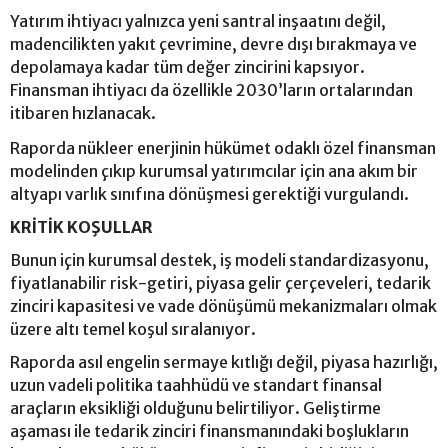
Yatırım ihtiyacı yalnızca yeni santral inşaatını değil,
madencilikten yakıt çevrimine, devre dışı bırakmaya ve
depolamaya kadar tüm değer zincirini kapsıyor.
Finansman ihtiyacı da özellikle 2030’ların ortalarından
itibaren hızlanacak.
Raporda nükleer enerjinin hükümet odaklı özel finansman
modelinden çıkıp kurumsal yatırımcılar için ana akım bir
altyapı varlık sınıfına dönüşmesi gerektiği vurgulandı.
KRİTİK KOŞULLAR
Bunun için kurumsal destek, iş modeli standardizasyonu,
fiyatlanabilir risk-getiri, piyasa gelir çerçeveleri, tedarik
zinciri kapasitesi ve vade dönüşümü mekanizmaları olmak
üzere altı temel koşul sıralanıyor.
Raporda asıl engelin sermaye kıtlığı değil, piyasa hazırlığı,
uzun vadeli politika taahhüdü ve standart finansal
araçların eksikliği olduğunu belirtiliyor. Geliştirme
aşaması ile tedarik zinciri finansmanındaki boşlukların