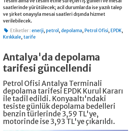
Teslim alma ve teslim etme süreçleri iş günleri ve mesai
saatlerinde yürütülecek; acil durumlarda ise yazılı talep
ve şirket onayıyla mesai saatleri dışında hizmet
verilebilecek.
,
,
,
,
,
Etiketler :
enerji
petrol
depolama
Petrol Ofisi
EPDK
,
Kırıkkale
tarife
Antalya'da depolama
tarifesi güncellendi
Petrol Ofisi Antalya Terminali
depolama tarifesi EPDK Kurul Kararı
ile tadil edildi. Konyaaltı'ndaki
tesiste günlük depolama bedelleri
benzin türlerinde 3,59 TL'ye,
motorinde ise 3,93 TL'ye çıkarıldı.