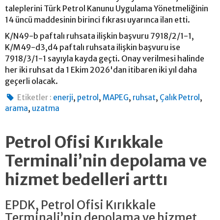
taleplerini Türk Petrol Kanunu Uygulama Yönetmeliğinin
14 üncü maddesinin birinci fıkrası uyarınca ilan etti.
K/N49-b paftalı ruhsata ilişkin başvuru 7918/2/1-1,
K/M49-d3,d4 paftalı ruhsata ilişkin başvuru ise
7918/3/1-1 sayıyla kayda geçti. Onay verilmesi halinde
her iki ruhsat da 1 Ekim 2026'dan itibaren iki yıl daha
geçerli olacak.
,
,
,
,
,
Etiketler :
enerji
petrol
MAPEG
ruhsat
Çalık Petrol
,
arama
uzatma
Petrol Ofisi Kırıkkale
Terminali’nin depolama ve
hizmet bedelleri arttı
EPDK, Petrol Ofisi Kırıkkale
Terminali’nin depolama ve hizmet