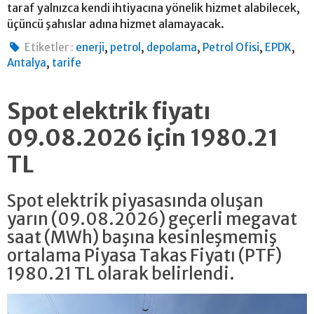
taraf yalnızca kendi ihtiyacına yönelik hizmet alabilecek,
üçüncü şahıslar adına hizmet alamayacak.
,
,
,
,
,
Etiketler :
enerji
petrol
depolama
Petrol Ofisi
EPDK
,
Antalya
tarife
Spot elektrik fiyatı
09.08.2026 için 1980.21
TL
Spot elektrik piyasasında oluşan
yarın (09.08.2026) geçerli megavat
saat (MWh) başına kesinleşmemiş
ortalama Piyasa Takas Fiyatı (PTF)
1980.21 TL olarak belirlendi.