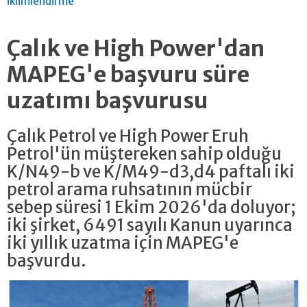
iklimlendirme
Çalık ve High Power'dan
MAPEG'e başvuru süre
uzatımı başvurusu
Çalık Petrol ve High Power Eruh
Petrol'ün müştereken sahip olduğu
K/N49-b ve K/M49-d3,d4 paftalı iki
petrol arama ruhsatının mücbir
sebep süresi 1 Ekim 2026'da doluyor;
iki şirket, 6491 sayılı Kanun uyarınca
iki yıllık uzatma için MAPEG'e
başvurdu.