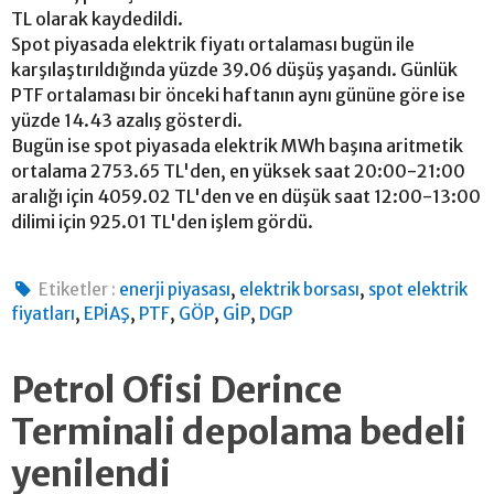
TL olarak kaydedildi.
Spot piyasada elektrik fiyatı ortalaması bugün ile
karşılaştırıldığında yüzde 39.06 düşüş yaşandı. Günlük
PTF ortalaması bir önceki haftanın aynı gününe göre ise
yüzde 14.43 azalış gösterdi.
Bugün ise spot piyasada elektrik MWh başına aritmetik
ortalama 2753.65 TL'den, en yüksek saat 20:00-21:00
aralığı için 4059.02 TL'den ve en düşük saat 12:00-13:00
dilimi için 925.01 TL'den işlem gördü.
,
,
Etiketler :
enerji piyasası
elektrik borsası
spot elektrik
,
,
,
,
,
fiyatları
EPİAŞ
PTF
GÖP
GİP
DGP
Petrol Ofisi Derince
Terminali depolama bedeli
yenilendi