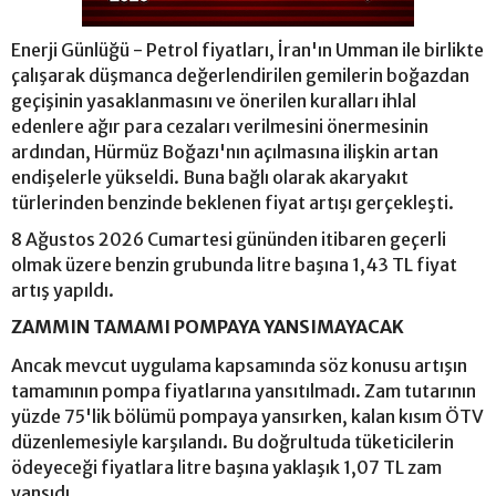
Enerji Günlüğü - Petrol fiyatları, İran'ın Umman ile birlikte
çalışarak düşmanca değerlendirilen gemilerin boğazdan
geçişinin yasaklanmasını ve önerilen kuralları ihlal
edenlere ağır para cezaları verilmesini önermesinin
ardından, Hürmüz Boğazı'nın açılmasına ilişkin artan
endişelerle yükseldi. Buna bağlı olarak akaryakıt
türlerinden benzinde beklenen fiyat artışı gerçekleşti.
8 Ağustos 2026 Cumartesi gününden itibaren geçerli
olmak üzere benzin grubunda litre başına 1,43 TL fiyat
artış yapıldı.
ZAMMIN TAMAMI POMPAYA YANSIMAYACAK
Ancak mevcut uygulama kapsamında söz konusu artışın
tamamının pompa fiyatlarına yansıtılmadı. Zam tutarının
yüzde 75'lik bölümü pompaya yansırken, kalan kısım ÖTV
düzenlemesiyle karşılandı. Bu doğrultuda tüketicilerin
ödeyeceği fiyatlara litre başına yaklaşık 1,07 TL zam
yansıdı.