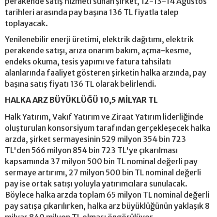
perakende satış hizmeti sunan şirket, 12-13-14 Ağustos
tarihleri arasında pay başına 136 TL fiyatla talep
toplayacak.
Yenilenebilir enerji üretimi, elektrik dağıtımı, elektrik
perakende satışı, arıza onarım bakım, açma-kesme,
endeks okuma, tesis yapımı ve fatura tahsilatı
alanlarında faaliyet gösteren şirketin halka arzında, pay
başına satış fiyatı 136 TL olarak belirlendi.
HALKA ARZ BÜYÜKLÜĞÜ 10,5 MİLYAR TL
Halk Yatırım, Vakıf Yatırım ve Ziraat Yatırım liderliğinde
oluşturulan konsorsiyum tarafından gerçekleşecek halka
arzda, şirket sermayesinin 529 milyon 354 bin 723
TL'den 566 milyon 854 bin 723 TL'ye çıkarılması
kapsamında 37 milyon 500 bin TL nominal değerli pay
sermaye artırımı, 27 milyon 500 bin TL nominal değerli
pay ise ortak satışı yoluyla yatırımcılara sunulacak.
Böylece halka arzda toplam 65 milyon TL nominal değerli
pay satışa çıkarılırken, halka arz büyüklüğünün yaklaşık 8