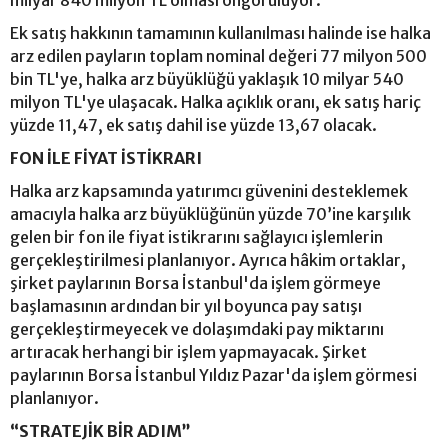
milyar 840 milyon TL olması öngörülüyor.
Ek satış hakkının tamamının kullanılması halinde ise halka
arz edilen payların toplam nominal değeri 77 milyon 500
bin TL'ye, halka arz büyüklüğü yaklaşık 10 milyar 540
milyon TL'ye ulaşacak. Halka açıklık oranı, ek satış hariç
yüzde 11,47, ek satış dahil ise yüzde 13,67 olacak.
FON İLE FİYAT İSTİKRARI
Halka arz kapsamında yatırımcı güvenini desteklemek
amacıyla halka arz büyüklüğünün yüzde 70’ine karşılık
gelen bir fon ile fiyat istikrarını sağlayıcı işlemlerin
gerçekleştirilmesi planlanıyor. Ayrıca hâkim ortaklar,
şirket paylarının Borsa İstanbul'da işlem görmeye
başlamasının ardından bir yıl boyunca pay satışı
gerçekleştirmeyecek ve dolaşımdaki pay miktarını
artıracak herhangi bir işlem yapmayacak. Şirket
paylarının Borsa İstanbul Yıldız Pazar'da işlem görmesi
planlanıyor.
“STRATEJİK BİR ADIM”