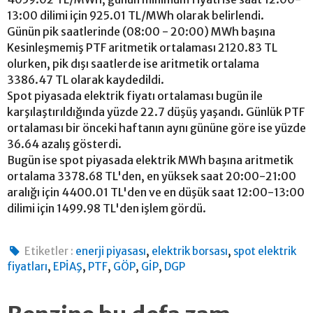
13:00 dilimi için 925.01 TL/MWh olarak belirlendi.
Günün pik saatlerinde (08:00 - 20:00) MWh başına
Kesinleşmemiş PTF aritmetik ortalaması 2120.83 TL
olurken, pik dışı saatlerde ise aritmetik ortalama
3386.47 TL olarak kaydedildi.
Spot piyasada elektrik fiyatı ortalaması bugün ile
karşılaştırıldığında yüzde 22.7 düşüş yaşandı. Günlük PTF
ortalaması bir önceki haftanın aynı gününe göre ise yüzde
36.64 azalış gösterdi.
Bugün ise spot piyasada elektrik MWh başına aritmetik
ortalama 3378.68 TL'den, en yüksek saat 20:00-21:00
aralığı için 4400.01 TL'den ve en düşük saat 12:00-13:00
dilimi için 1499.98 TL'den işlem gördü.
,
,
Etiketler :
enerji piyasası
elektrik borsası
spot elektrik
,
,
,
,
,
fiyatları
EPİAŞ
PTF
GÖP
GİP
DGP