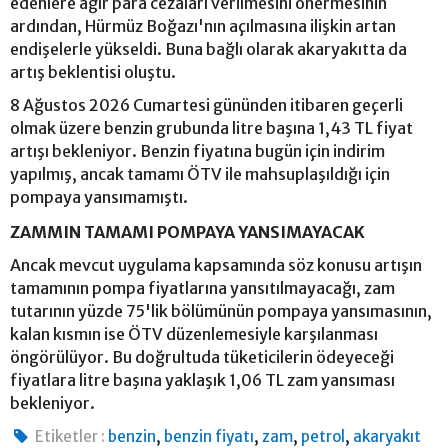
edenlere ağır para cezaları verilmesini önermesinin
ardından, Hürmüz Boğazı'nın açılmasına ilişkin artan
endişelerle yükseldi. Buna bağlı olarak akaryakıtta da
artış beklentisi oluştu.
8 Ağustos 2026 Cumartesi gününden itibaren geçerli
olmak üzere benzin grubunda litre başına 1,43 TL fiyat
artışı bekleniyor. Benzin fiyatına bugün için indirim
yapılmış, ancak tamamı ÖTV ile mahsuplaşıldığı için
pompaya yansımamıştı.
ZAMMIN TAMAMI POMPAYA YANSIMAYACAK
Ancak mevcut uygulama kapsamında söz konusu artışın
tamamının pompa fiyatlarına yansıtılmayacağı, zam
tutarının yüzde 75'lik bölümünün pompaya yansımasının,
kalan kısmın ise ÖTV düzenlemesiyle karşılanması
öngörülüyor. Bu doğrultuda tüketicilerin ödeyeceği
fiyatlara litre başına yaklaşık 1,06 TL zam yansıması
bekleniyor.
,
,
,
,
Etiketler :
benzin
benzin fiyatı
zam
petrol
akaryakıt