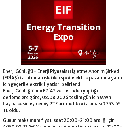
Enerji Günlüğü - Enerji Piyasaları İşletme Anonim Şirketi
(EPİAŞ) tarafından işletilen spot elektrik pazarında yarın
için geçerli elektrik fiyatları belirlendi.
Enerji Günlüğü’nün EPİAŞ verilerinden yaptığı
derlemelere göre, 08.08.2026 teslim gün için MWh
başına kesinleşmemiş PTF aritmetik ortalaması 2753.65
TL oldu.
Günün maksimum fiyatı saat 20:00-21:00 aralığı için
4059.02 TL/MWh, günün minimum fiyatı ise saat 12:00-