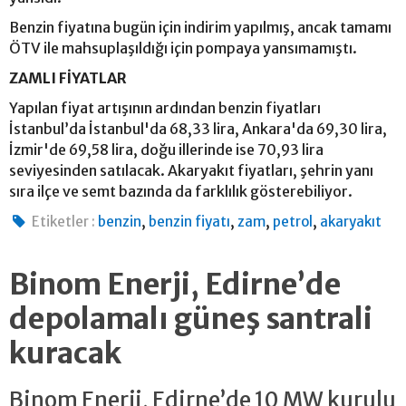
Benzin fiyatına bugün için indirim yapılmış, ancak tamamı
ÖTV ile mahsuplaşıldığı için pompaya yansımamıştı.
ZAMLI FİYATLAR
Yapılan fiyat artışının ardından benzin fiyatları
İstanbul’da İstanbul'da 68,33 lira, Ankara'da 69,30 lira,
İzmir'de 69,58 lira, doğu illerinde ise 70,93 lira
seviyesinden satılacak. Akaryakıt fiyatları, şehrin yanı
sıra ilçe ve semt bazında da farklılık gösterebiliyor.
,
,
,
,
Etiketler :
benzin
benzin fiyatı
zam
petrol
akaryakıt
Binom Enerji, Edirne’de
depolamalı güneş santrali
kuracak
Binom Enerji, Edirne’de 10 MW kurulu