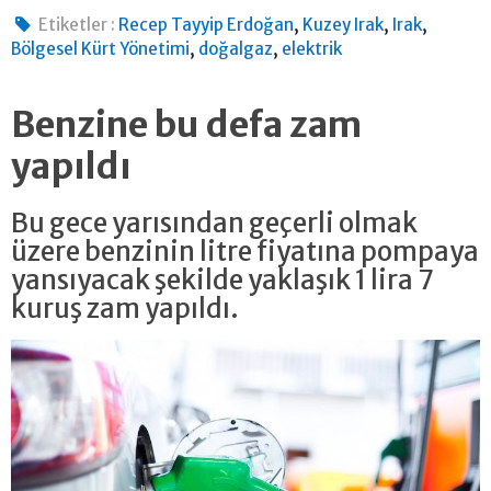
,
,
,
Etiketler :
Recep Tayyip Erdoğan
Kuzey Irak
Irak
,
,
Bölgesel Kürt Yönetimi
doğalgaz
elektrik
Benzine bu defa zam
yapıldı
Bu gece yarısından geçerli olmak
üzere benzinin litre fiyatına pompaya
yansıyacak şekilde yaklaşık 1 lira 7
kuruş zam yapıldı.