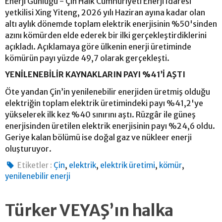
Enerji Günlüğü - Çin Halk Cumhuriyeti Enerji İdaresi
yetkilisi Xing Yiteng, 2026 yılı Haziran ayına kadar olan
altı aylık dönemde toplam elektrik enerjisinin %50'sinden
azını kömürden elde ederek bir ilki gerçekleştirdiklerini
açıkladı. Açıklamaya göre ülkenin enerji üretiminde
kömürün payı yüzde 49,7 olarak gerçekleşti.
YENİLENEBİLİR KAYNAKLARIN PAYI %41’İ AŞTI
Öte yandan Çin’in yenilenebilir enerjiden üretmiş olduğu
elektriğin toplam elektrik üretimindeki payı %41,2'ye
yükselerek ilk kez %40 sınırını aştı. Rüzgâr ile güneş
enerjisinden üretilen elektrik enerjisinin payı %24,6 oldu.
Geriye kalan bölümü ise doğal gaz ve nükleer enerji
oluşturuyor.
,
,
,
,
Etiketler :
Çin
elektrik
elektrik üretimi
kömür
yenilenebilir enerji
Türker VEYAŞ’ın halka