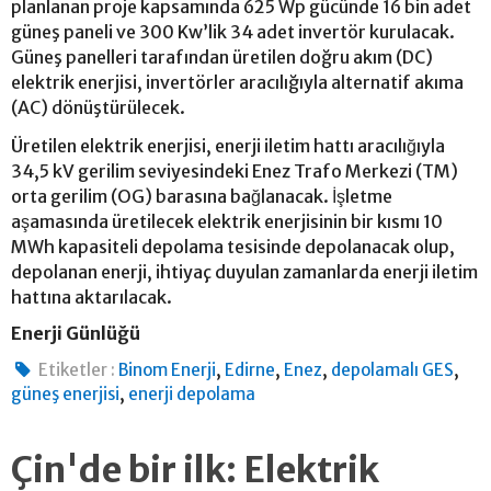
planlanan proje kapsamında 625 Wp gücünde 16 bin adet
güneş paneli ve 300 Kw’lik 34 adet invertör kurulacak.
Güneş panelleri tarafından üretilen doğru akım (DC)
elektrik enerjisi, invertörler aracılığıyla alternatif akıma
(AC) dönüştürülecek.
Üretilen elektrik enerjisi, enerji iletim hattı aracılığıyla
34,5 kV gerilim seviyesindeki Enez Trafo Merkezi (TM)
orta gerilim (OG) barasına bağlanacak. İşletme
aşamasında üretilecek elektrik enerjisinin bir kısmı 10
MWh kapasiteli depolama tesisinde depolanacak olup,
depolanan enerji, ihtiyaç duyulan zamanlarda enerji iletim
hattına aktarılacak.
Enerji Günlüğü
,
,
,
,
Etiketler :
Binom Enerji
Edirne
Enez
depolamalı GES
,
güneş enerjisi
enerji depolama
Çin'de bir ilk: Elektrik