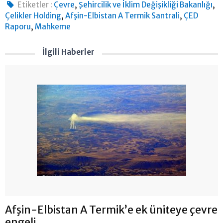
,
,
Etiketler :
Çevre
Şehircilik ve İklim Değişikliği Bakanlığı
,
,
Çelikler Holding
Afşin-Elbistan A Termik Santrali
ÇED
,
Raporu
Mahkeme
İlgili Haberler
Afşin-Elbistan A Termik’e ek üniteye çevre
engeli