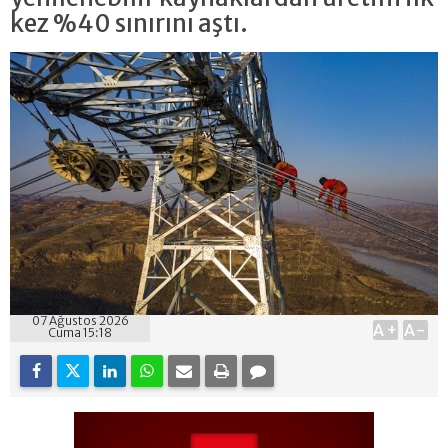
kez %40 sınırını aştı.
07 Ağustos 2026
A+
A-
Cuma 15:18