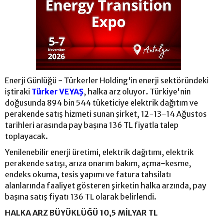
Enerji Günlüğü - Türkerler Holding'in enerji sektöründeki
iştiraki
Türker VEYAŞ
, halka arz oluyor. Türkiye'nin
doğusunda 894 bin 544 tüketiciye elektrik dağıtım ve
perakende satış hizmeti sunan şirket, 12-13-14 Ağustos
tarihleri arasında pay başına 136 TL fiyatla talep
toplayacak.
Yenilenebilir enerji üretimi, elektrik dağıtımı, elektrik
perakende satışı, arıza onarım bakım, açma-kesme,
endeks okuma, tesis yapımı ve fatura tahsilatı
alanlarında faaliyet gösteren şirketin halka arzında, pay
başına satış fiyatı 136 TL olarak belirlendi.
HALKA ARZ BÜYÜKLÜĞÜ 10,5 MİLYAR TL