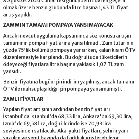
8 Ağustos 2026 Cumartesi gününden itibaren geçerli
olmak üzere benzin grubunda litre başına 1,43 TL fiyat
artış yapıldı.
ZAMMIN TAMAMI POMPAYA YANSIMAYACAK
Ancak mevcut uygulama kapsamında söz konusu artışın
tamamının pompa fiyatlarına yansıtılmadı. Zam tutarının
yüzde 75'lik bölümü pompaya yansırken, kalan kısım ÖTV
düzenlemesiyle karşılandı. Bu doğrultuda tüketicilerin
ödeyeceği fiyatlara litre başına yaklaşık 1,07 TL zam
yansıdı.
Benzin fiyatına bugün için indirim yapılmış, ancak tamamı
ÖTV ile mahsuplaşıldığı için pompaya yansımamıştı.
ZAMLI FİYATLAR
Yapılan fiyat artışının ardından benzin fiyatları
İstanbul’da İstanbul'da 68,33 lira, Ankara'da 69,30 lira,
İzmir'de 69,58 lira, doğu illerinde ise 70,93 lira
seviyesinden satılacak. Akaryakıt fiyatları, şehrin yanı
sıra ilçe ve semt bazında da farklılık gösterebiliyor.