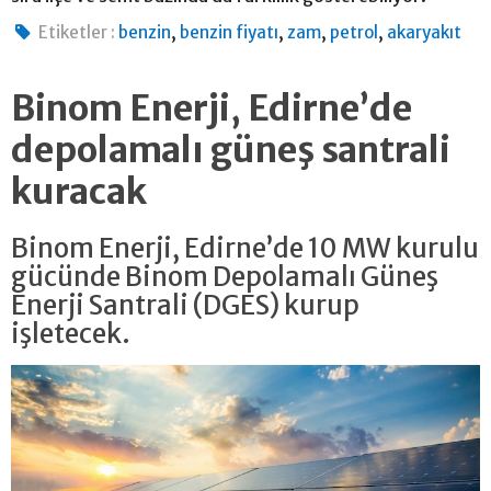
,
,
,
,
Etiketler :
benzin
benzin fiyatı
zam
petrol
akaryakıt
Binom Enerji, Edirne’de
depolamalı güneş santrali
kuracak
Binom Enerji, Edirne’de 10 MW kurulu
gücünde Binom Depolamalı Güneş
Enerji Santrali (DGES) kurup
işletecek.