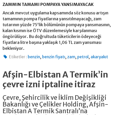
ZAMMIN TAMAMI POMPAYA YANSIMAYACAK
Ancak mevcut uygulama kapsamında söz konusu artışın
tamamının pompa fiyatlarına yansıtılmayacağı, zam
tutarının yüzde 75'lik bölümünün pompaya yansımasının,
kalan kısmın ise ÖTV düzenlemesiyle karşılanması
öngörülüyor. Bu doğrultuda tüketicilerin ödeyeceği
fiyatlara litre başına yaklaşık 1,06 TL zam yansıması
bekleniyor.
,
,
,
,
Etiketler :
benzin
benzin fiyatı
zam
petrol
akaryakıt
Afşin-Elbistan A Termik’in
çevre izni iptaline itiraz
Çevre, Şehircilik ve İklim Değişikliği
Bakanlığı ve Çelikler Holding, Afşin-
Elbistan A Termik Santralı’na