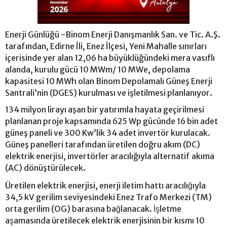
Enerji Günlüğü -Binom Enerji Danışmanlık San. ve Tic. A.Ş.
tarafından, Edirne İli, Enez İlçesi, Yeni Mahalle sınırları
içerisinde yer alan 12,06 ha büyüklüğündeki mera vasıflı
alanda, kurulu gücü 10 MWm/ 10 MWe, depolama
kapasitesi 10 MWh olan Binom Depolamalı Güneş Enerji
Santrali’nin (DGES) kurulması ve işletilmesi planlanıyor.
134 milyon lirayı aşan bir yatırımla hayata geçirilmesi
planlanan proje kapsamında 625 Wp gücünde 16 bin adet
güneş paneli ve 300 Kw’lik 34 adet invertör kurulacak.
Güneş panelleri tarafından üretilen doğru akım (DC)
elektrik enerjisi, invertörler aracılığıyla alternatif akıma
(AC) dönüştürülecek.
Üretilen elektrik enerjisi, enerji iletim hattı aracılığıyla
34,5 kV gerilim seviyesindeki Enez Trafo Merkezi (TM)
orta gerilim (OG) barasına bağlanacak. İşletme
aşamasında üretilecek elektrik enerjisinin bir kısmı 10