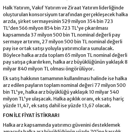
Halk Yatırım, Vakıf Yatırım ve Ziraat Yatırım liderliğinde
oluşturulan konsorsiyum tarafından gerçekleşecek halka
arzda, şirket sermayesinin 529 milyon 354 bin 723
TL'den 566 milyon 854 bin 723 TL'ye çıkarılması
kapsamında 37 milyon 500 bin TL nominal değerli pay
sermaye artırımı, 27 milyon 500 bin TL nominal değerli
pay ise ortak satışı yoluyla yatırımcılara sunulacak.
Böylece halka arzda toplam 65 milyon TL nominal değerli
pay satışa çıkarılırken, halka arz büyüklüğünün yaklaşık 8
milyar 840 milyon TL olması öngörülüyor.
Ek satış hakkının tamamının kullanılması halinde ise halka
arz edilen payların toplam nominal değeri 77 milyon 500
bin TL'ye, halka arz büyüklüğü yaklaşık 10 milyar 540
milyon TL'ye ulaşacak. Halka açıklık oranı, ek satış hariç
yüzde 11,47, ek satış dahil ise yüzde 13,67 olacak.
FON İLE FİYAT İSTİKRARI
Halka arz kapsamında yatırımcı güvenini desteklemek
amacıyla halka arz büyüklüğünün yüzde 70’ine karşılık