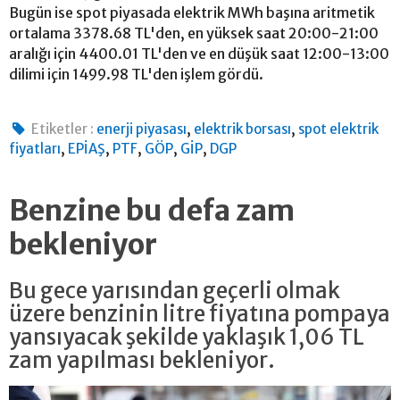
Bugün ise spot piyasada elektrik MWh başına aritmetik
ortalama 3378.68 TL'den, en yüksek saat 20:00-21:00
aralığı için 4400.01 TL'den ve en düşük saat 12:00-13:00
dilimi için 1499.98 TL'den işlem gördü.
,
,
Etiketler :
enerji piyasası
elektrik borsası
spot elektrik
,
,
,
,
,
fiyatları
EPİAŞ
PTF
GÖP
GİP
DGP
Benzine bu defa zam
bekleniyor
Bu gece yarısından geçerli olmak
üzere benzinin litre fiyatına pompaya
yansıyacak şekilde yaklaşık 1,06 TL
zam yapılması bekleniyor.