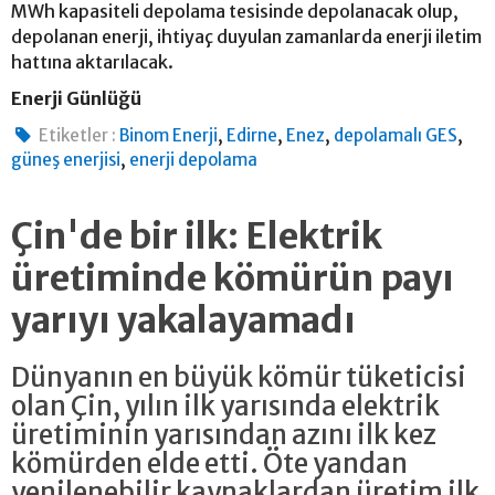
MWh kapasiteli depolama tesisinde depolanacak olup,
depolanan enerji, ihtiyaç duyulan zamanlarda enerji iletim
hattına aktarılacak.
Enerji Günlüğü
,
,
,
,
Etiketler :
Binom Enerji
Edirne
Enez
depolamalı GES
,
güneş enerjisi
enerji depolama
Çin'de bir ilk: Elektrik
üretiminde kömürün payı
yarıyı yakalayamadı
Dünyanın en büyük kömür tüketicisi
olan Çin, yılın ilk yarısında elektrik
üretiminin yarısından azını ilk kez
kömürden elde etti. Öte yandan
yenilenebilir kaynaklardan üretim ilk