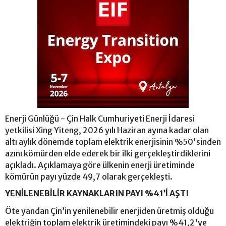
Enerji Günlüğü - Çin Halk Cumhuriyeti Enerji İdaresi
yetkilisi Xing Yiteng, 2026 yılı Haziran ayına kadar olan
altı aylık dönemde toplam elektrik enerjisinin %50'sinden
azını kömürden elde ederek bir ilki gerçekleştirdiklerini
açıkladı. Açıklamaya göre ülkenin enerji üretiminde
kömürün payı yüzde 49,7 olarak gerçekleşti.
YENİLENEBİLİR KAYNAKLARIN PAYI %41’İ AŞTI
Öte yandan Çin’in yenilenebilir enerjiden üretmiş olduğu
elektriğin toplam elektrik üretimindeki payı %41,2'ye