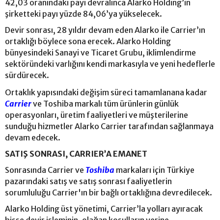
42,03 oranındaki payı devralınca Alarko Holding’in
şirketteki payı yüzde 84,06’ya yükselecek.
Devir sonrası, 28 yıldır devam eden Alarko ile Carrier’ın
ortaklığı böylece sona erecek. Alarko Holding
bünyesindeki Sanayi ve Ticaret Grubu, iklimlendirme
sektöründeki varlığını kendi markasıyla ve yeni hedeflerle
sürdürecek.
Ortaklık yapısındaki değişim süreci tamamlanana kadar
Carrier
ve Toshiba markalı tüm ürünlerin günlük
operasyonları, üretim faaliyetleri ve müşterilerine
sunduğu hizmetler Alarko Carrier tarafından sağlanmaya
devam edecek.
SATIŞ SONRASI, CARRIER’A EMANET
Sonrasında Carrier ve
Toshiba
markaları için Türkiye
pazarındaki satış ve satış sonrası faaliyetlerin
sorumluluğu Carrier'ın bir bağlı ortaklığına devredilecek.
Alarko Holding üst yönetimi, Carrier’la yolları ayıracak
hisse devir işleminin, olağan koşulların yerine