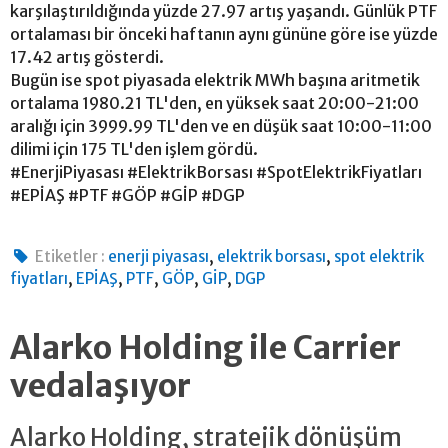
karşılaştırıldığında yüzde 27.97 artış yaşandı. Günlük PTF
ortalaması bir önceki haftanın aynı gününe göre ise yüzde
17.42 artış gösterdi.
Bugün ise spot piyasada elektrik MWh başına aritmetik
ortalama 1980.21 TL'den, en yüksek saat 20:00-21:00
aralığı için 3999.99 TL'den ve en düşük saat 10:00-11:00
dilimi için 175 TL'den işlem gördü.
#EnerjiPiyasası #ElektrikBorsası #SpotElektrikFiyatları
#EPİAŞ #PTF #GÖP #GİP #DGP
,
,
Etiketler :
enerji piyasası
elektrik borsası
spot elektrik
,
,
,
,
,
fiyatları
EPİAŞ
PTF
GÖP
GİP
DGP
Alarko Holding ile Carrier
vedalaşıyor
Alarko Holding, stratejik dönüşüm