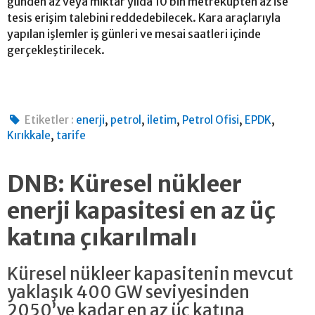
günden az veya miktar yılda 10 bin metreküpten az ise
tesis erişim talebini reddedebilecek. Kara araçlarıyla
yapılan işlemler iş günleri ve mesai saatleri içinde
gerçekleştirilecek.
,
,
,
,
,
Etiketler :
enerji
petrol
iletim
Petrol Ofisi
EPDK
,
Kırıkkale
tarife
DNB: Küresel nükleer
enerji kapasitesi en az üç
katına çıkarılmalı
Küresel nükleer kapasitenin mevcut
yaklaşık 400 GW seviyesinden
2050’ye kadar en az üç katına