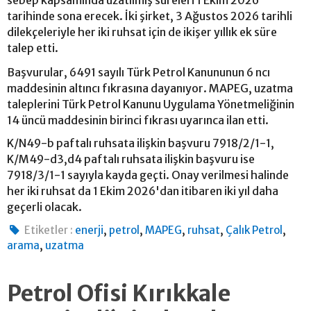
tarihinde sona erecek. İki şirket, 3 Ağustos 2026 tarihli
dilekçeleriyle her iki ruhsat için de ikişer yıllık ek süre
talep etti.
Başvurular, 6491 sayılı Türk Petrol Kanununun 6 ncı
maddesinin altıncı fıkrasına dayanıyor. MAPEG, uzatma
taleplerini Türk Petrol Kanunu Uygulama Yönetmeliğinin
14 üncü maddesinin birinci fıkrası uyarınca ilan etti.
K/N49-b paftalı ruhsata ilişkin başvuru 7918/2/1-1,
K/M49-d3,d4 paftalı ruhsata ilişkin başvuru ise
7918/3/1-1 sayıyla kayda geçti. Onay verilmesi halinde
her iki ruhsat da 1 Ekim 2026'dan itibaren iki yıl daha
geçerli olacak.
,
,
,
,
,
Etiketler :
enerji
petrol
MAPEG
ruhsat
Çalık Petrol
,
arama
uzatma
Petrol Ofisi Kırıkkale