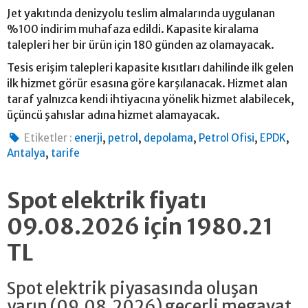
Jet yakıtında denizyolu teslim almalarında uygulanan
%100 indirim muhafaza edildi. Kapasite kiralama
talepleri her bir ürün için 180 günden az olamayacak.
Tesis erişim talepleri kapasite kısıtları dahilinde ilk gelen
ilk hizmet görür esasına göre karşılanacak. Hizmet alan
taraf yalnızca kendi ihtiyacına yönelik hizmet alabilecek,
üçüncü şahıslar adına hizmet alamayacak.
,
,
,
,
,
Etiketler :
enerji
petrol
depolama
Petrol Ofisi
EPDK
,
Antalya
tarife
Spot elektrik fiyatı
09.08.2026 için 1980.21
TL
Spot elektrik piyasasında oluşan
yarın (09.08.2026) geçerli megavat