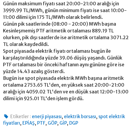
Günün maksimum fiyatı saat 20:00-21:00 aralığı için
3999.99 TL/MWh, günün minimum fiyatı ise saat 10:00-
11:00 dilimi için 175 TL/MWh olarak belirlendi.
Günün pik saatlerinde (08:00 - 20:00) MWh başına
Kesinleşmemiş PTF aritmetik ortalaması 889.19 TL
olurken, pik dışı saatlerde ise aritmetik ortalama 3071.22
TL olarak kaydedildi.
Spot piyasada elektrik fiyatı ortalaması bugün ile
karşılaştırıldığında yüzde 39.06 düşüş yaşandı. Günlük
PTF ortalaması bir önceki haftanın aynı gününe göre ise
yüzde 14.43 azalış gösterdi.
Bugün ise spot piyasada elektrik MWh başına aritmetik
ortalama 2753.65 TL'den, en yüksek saat 20:00-21:00
aralığı için 4059.02 TL'den ve en düşük saat 12:00-13:00
dilimi için 925.01 TL'den işlem gördü.
,
,
Etiketler :
enerji piyasası
elektrik borsası
spot elektrik
,
,
,
,
,
fiyatları
EPİAŞ
PTF
GÖP
GİP
DGP