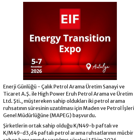
Enerji Günlüğü - Çalık Petrol Arama Üretim Sanayi ve
Ticaret A.Ş. ile High Power Eruh Petrol Arama ve Üretim
Ltd. Şti., müştereken sahip oldukları iki petrol arama
ruhsatının süresinin uzatılması için Maden ve Petrol İşleri
Genel Müdürlüğüne (MAPEG) başvurdu.
Şirketlerin ortak sahip olduğu K/N49-b paftalı ve
K/M49-d3,d4 paftalı petrol arama ruhsatlarının mücbir
sebep kapsamında uzatılmış süreleri 1 Ekim 2026