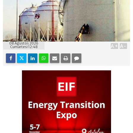
08 Ağustos 2026
A+
A-
Cumartesi 12:48