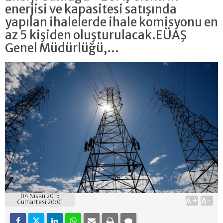
enerjisi ve kapasitesi satışında
yapılan ihalelerde ihale komisyonu en
az 5 kişiden oluşturulacak.EÜAŞ
Genel Müdürlüğü,...
04 Nisan 2015
A+
A-
Cumartesi 20:01