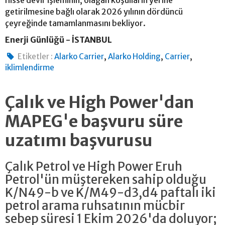
getirilmesine bağlı olarak 2026 yılının dördüncü
çeyreğinde tamamlanmasını bekliyor.
Enerji Günlüğü - İSTANBUL
,
,
,
Etiketler :
Alarko Carrier
Alarko Holding
Carrier
iklimlendirme
Çalık ve High Power'dan
MAPEG'e başvuru süre
uzatımı başvurusu
Çalık Petrol ve High Power Eruh
Petrol'ün müştereken sahip olduğu
K/N49-b ve K/M49-d3,d4 paftalı iki
petrol arama ruhsatının mücbir
sebep süresi 1 Ekim 2026'da doluyor;