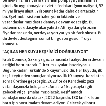
Bu mekanizma fiyat artışlarının pompaya yansımaması
içindi. Bu uygulamayla devletin fedakarlığının maliyeti, 52
milyar liraya ulaştı. Yılsonuna kadar daha da artacaktır
bu. Eşel mobil sistemi halen yürürlüktedir ve
vatandaşlarımızı desteklemeye devam edeceğiz. Bu
sistemin de etkisiyle akaryakıtta AB fiyatlarıyla bizim
fiyatlar arasında, nerdeyse yarı yarıya bir fark oluştu. Bu
da devlet desteğinin somut bir göstergesidir” diye
konuştu.
“AÇILAN HER KUYU KEŞFİMİZİ DOĞRULUYOR”
Fatih Dönmez, Sakarya gaz sahasında faaliyetlerin devam
ettiğini hatırlatarak, “Üretim kuyuları hazırlıyoruz.
Bugüne kadar Türkali'de 6 kuyumuz oldu. Her kuyuda, ilk
keşfi teyit eden sonuçlar alıyoruz. İlk 10 kuyuyu kazdıktan
sonra üretime geçeceğiz. 2023’te de Karadeniz gazı
vatandaşımızla buluşacak. Amasra 1 kuyusuyla ilgili
gelecek yıl çalışmalarımız olacak. Keşif amaçlı
sondajlarımız da olacak, 2022 başında. 180 km’lik iletim
hattı için boru imalatı devam ediyor. Gelecek yıl boru