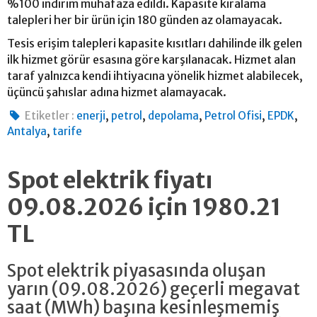
%100 indirim muhafaza edildi. Kapasite kiralama
talepleri her bir ürün için 180 günden az olamayacak.
Tesis erişim talepleri kapasite kısıtları dahilinde ilk gelen
ilk hizmet görür esasına göre karşılanacak. Hizmet alan
taraf yalnızca kendi ihtiyacına yönelik hizmet alabilecek,
üçüncü şahıslar adına hizmet alamayacak.
,
,
,
,
,
Etiketler :
enerji
petrol
depolama
Petrol Ofisi
EPDK
,
Antalya
tarife
Spot elektrik fiyatı
09.08.2026 için 1980.21
TL
Spot elektrik piyasasında oluşan
yarın (09.08.2026) geçerli megavat
saat (MWh) başına kesinleşmemiş