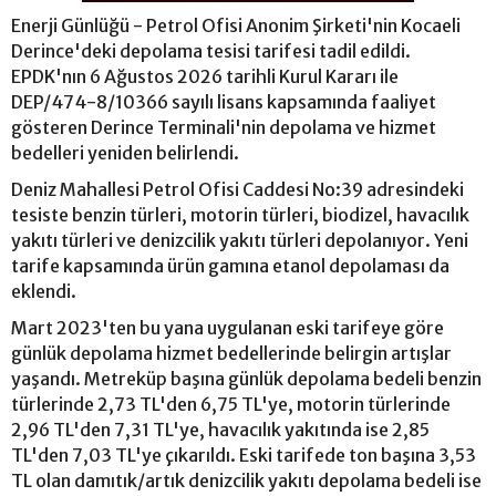
Enerji Günlüğü - Petrol Ofisi Anonim Şirketi'nin Kocaeli
Derince'deki depolama tesisi tarifesi tadil edildi.
EPDK'nın 6 Ağustos 2026 tarihli Kurul Kararı ile
DEP/474-8/10366 sayılı lisans kapsamında faaliyet
gösteren Derince Terminali'nin depolama ve hizmet
bedelleri yeniden belirlendi.
Deniz Mahallesi Petrol Ofisi Caddesi No:39 adresindeki
tesiste benzin türleri, motorin türleri, biodizel, havacılık
yakıtı türleri ve denizcilik yakıtı türleri depolanıyor. Yeni
tarife kapsamında ürün gamına etanol depolaması da
eklendi.
Mart 2023'ten bu yana uygulanan eski tarifeye göre
günlük depolama hizmet bedellerinde belirgin artışlar
yaşandı. Metreküp başına günlük depolama bedeli benzin
türlerinde 2,73 TL'den 6,75 TL'ye, motorin türlerinde
2,96 TL'den 7,31 TL'ye, havacılık yakıtında ise 2,85
TL'den 7,03 TL'ye çıkarıldı. Eski tarifede ton başına 3,53
TL olan damıtık/artık denizcilik yakıtı depolama bedeli ise