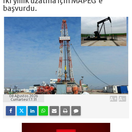
iki yıllık uzatma için MAPEG'e
başvurdu.
08 Ağustos 2026
A+
A-
Cumartesi 17:31