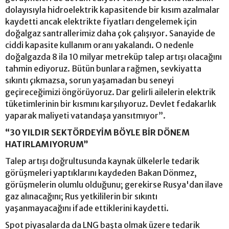
dolayısıyla hidroelektrik kapasitende bir kısım azalmalar
kaydetti ancak elektrikte fiyatları dengelemek için
doğalgaz santrallerimiz daha çok çalışıyor. Sanayide de
ciddi kapasite kullanım oranı yakalandı. O nedenle
doğalgazda 8 ila 10 milyar metreküp talep artışı olacağını
tahmin ediyoruz. Bütün bunlara rağmen, sevkiyatta
sıkıntı çıkmazsa, sorun yaşamadan bu seneyi
geçireceğimizi öngörüyoruz. Dar gelirli ailelerin elektrik
tüketimlerinin bir kısmını karşılıyoruz. Devlet fedakarlık
yaparak maliyeti vatandaşa yansıtmıyor”.
“30 YILDIR SEKTÖRDEYİM BÖYLE BİR DÖNEM
HATIRLAMIYORUM”
Talep artışı doğrultusunda kaynak ülkelerle tedarik
görüşmeleri yaptıklarını kaydeden Bakan Dönmez,
görüşmelerin olumlu olduğunu; gerekirse Rusya'dan ilave
gaz alınacağını; Rus yetkililerin bir sıkıntı
yaşanmayacağını ifade ettiklerini kaydetti.
Spot piyasalarda da LNG başta olmak üzere tedarik