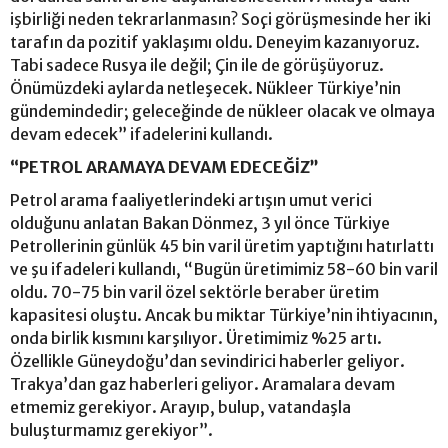
işbirliği neden tekrarlanmasın? Soçi görüşmesinde her iki
tarafın da pozitif yaklaşımı oldu. Deneyim kazanıyoruz.
Tabi sadece Rusya ile değil; Çin ile de görüşüyoruz.
Önümüzdeki aylarda netleşecek. Nükleer Türkiye’nin
gündemindedir; geleceğinde de nükleer olacak ve olmaya
devam edecek” ifadelerini kullandı.
“PETROL ARAMAYA DEVAM EDECEĞİZ”
Petrol arama faaliyetlerindeki artışın umut verici
olduğunu anlatan Bakan Dönmez, 3 yıl önce Türkiye
Petrollerinin günlük 45 bin varil üretim yaptığını hatırlattı
ve şu ifadeleri kullandı, “Bugün üretimimiz 58-60 bin varil
oldu. 70-75 bin varil özel sektörle beraber üretim
kapasitesi oluştu. Ancak bu miktar Türkiye’nin ihtiyacının,
onda birlik kısmını karşılıyor. Üretimimiz %25 artı.
Özellikle Güneydoğu’dan sevindirici haberler geliyor.
Trakya’dan gaz haberleri geliyor. Aramalara devam
etmemiz gerekiyor. Arayıp, bulup, vatandaşla
buluşturmamız gerekiyor”.