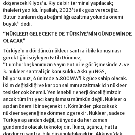
döşenecek Kilyos’a. Kıyıda bir terminal yapılacak;
ihaleleri yapıldı. İnşallah, 2023’te ilk gazı vereceğiz.
Bütün bunların dışa bağımlılığı azaltma yolunda önemi
büyük” dedi.
“NÜKLEER GELECEKTE DE TÜRKİYE’NİN GÜNDEMİNDE
OLACAK”
Türkiye’nin dördüncü nükleer santrali bile konuşması
gerektiğini söyleyen Fatih Dönmez,
“Cumhurbaşkanımızın Sayın Putin ile görüşmesinde 2. ve
3. nükleer santral için konuşuldu. Akkuyu NGS,
biliyorsunuz, 4 ünitede 4.800MW’lık güce sahip olacak.
İklim değişikliği ve karbon salımını azaltmak için nükleer
tesisler çok önemli. Yenilenebilir enerji önceliğimizdir
ancak tüm ihtiyacı karşılaması mümkün değil. Nükleer o
açıdan önemli bir seçenektir. Kömürden çıkacaksak
nükleer seçeneğine dönmeniz gerekir. Nükleer, sadece
Türkiye açısından değil, dünyada da her zaman
gündemde olacak teknolojidir. İkinci, üçüncü, hatta
dördüncü santral bile düşünülebilecektir. Akkuyu’daki