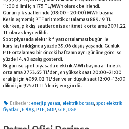
11:00 dilimi için 175 TL/MWh olarak belirlendi.
Günün pik saatlerinde (08:00 - 20:00) MWh başına
Kesinleşmemiş PTF aritmetik ortalaması 889.19 TL
olurken, pik dışı saatlerde ise aritmetik ortalama 3071.22
TL olarak kaydedildi.
Spot piyasada elektrik fiyatı ortalaması bugün ile
karşılaştırıldığında yüzde 39.06 düşüş yaşandı. Günlük
PTF ortalaması bir önceki haftanın aynı gününe göre ise
yüzde 14.43 azalış gösterdi.
Bugün ise spot piyasada elektrik MWh başına aritmetik
ortalama 2753.65 TL'den, en yüksek saat 20:00-21:00
aralığı için 4059.02 TL'den ve en düşük saat 12:00-13:00
dilimi için 925.01 TL'den işlem gördü.
,
,
Etiketler :
enerji piyasası
elektrik borsası
spot elektrik
,
,
,
,
,
fiyatları
EPİAŞ
PTF
GÖP
GİP
DGP