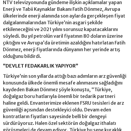
NTV televizyonunda gündeme ilişkin açıklamalar yapan
Enerji ve Tabii Kaynaklar Bakanı Fatih Dönmez, Avrupa
ülkelerinde enerji alanında son aylarda gerçekleşen fiyat
dalgalanmalarından Türkiye’nin asgari şekilde
etkileneceğini ve 2021 yılını sorunsuz kapatacaklarını
söyledi. Bu yıl petrolün varil fiyatının 80 doların üzerine
çıktığını ve Avrupa’da üretimin azaldığını hatırlatan Fatih
Dönmez, enerji fiyatlarında dünyanın her yerinde artış
olduğunu bildirdi.
“DEVLET FEDAKARLIK YAPIYOR”
Türkiye’nin son yıllarda attığı bazı adımların arz güvenliği
konusunda ülkede önemli mesafe alınmasını sağladığını
kaydeden Bakan Dönmez şöyle konuştu, “Türkiye,
doğalgaz boru hatlarıyla önemli bir tedarik partneri
haline geldi. Envanterimize eklenen FSRU tesisleri de arz
güvenliği açısından destekleyici oldu. Devam eden
kontratların fiyatları sayesinde belli bir dengeyi
sürdürüyoruz. Halen özel sektörün doğalgaz ithalatı
görüşmeleri de devam ediyor. Türkiye bu sene kuraklık