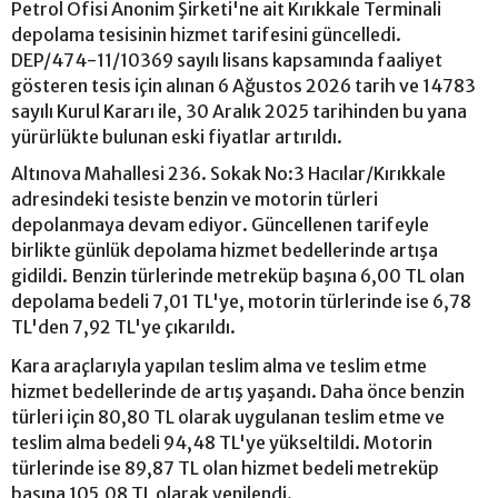
Petrol Ofisi Anonim Şirketi'ne ait Kırıkkale Terminali
depolama tesisinin hizmet tarifesini güncelledi.
DEP/474-11/10369 sayılı lisans kapsamında faaliyet
gösteren tesis için alınan 6 Ağustos 2026 tarih ve 14783
sayılı Kurul Kararı ile, 30 Aralık 2025 tarihinden bu yana
yürürlükte bulunan eski fiyatlar artırıldı.
Altınova Mahallesi 236. Sokak No:3 Hacılar/Kırıkkale
adresindeki tesiste benzin ve motorin türleri
depolanmaya devam ediyor. Güncellenen tarifeyle
birlikte günlük depolama hizmet bedellerinde artışa
gidildi. Benzin türlerinde metreküp başına 6,00 TL olan
depolama bedeli 7,01 TL'ye, motorin türlerinde ise 6,78
TL'den 7,92 TL'ye çıkarıldı.
Kara araçlarıyla yapılan teslim alma ve teslim etme
hizmet bedellerinde de artış yaşandı. Daha önce benzin
türleri için 80,80 TL olarak uygulanan teslim etme ve
teslim alma bedeli 94,48 TL'ye yükseltildi. Motorin
türlerinde ise 89,87 TL olan hizmet bedeli metreküp
başına 105,08 TL olarak yenilendi.