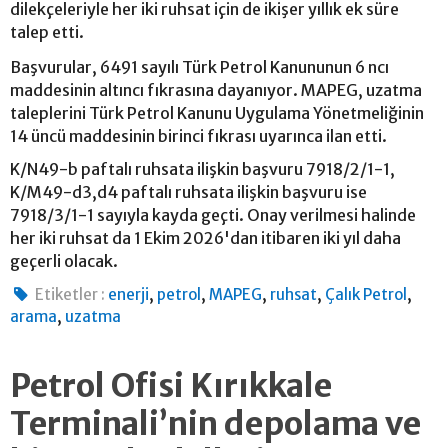
dilekçeleriyle her iki ruhsat için de ikişer yıllık ek süre
talep etti.
Başvurular, 6491 sayılı Türk Petrol Kanununun 6 ncı
maddesinin altıncı fıkrasına dayanıyor. MAPEG, uzatma
taleplerini Türk Petrol Kanunu Uygulama Yönetmeliğinin
14 üncü maddesinin birinci fıkrası uyarınca ilan etti.
K/N49-b paftalı ruhsata ilişkin başvuru 7918/2/1-1,
K/M49-d3,d4 paftalı ruhsata ilişkin başvuru ise
7918/3/1-1 sayıyla kayda geçti. Onay verilmesi halinde
her iki ruhsat da 1 Ekim 2026'dan itibaren iki yıl daha
geçerli olacak.
,
,
,
,
,
Etiketler :
enerji
petrol
MAPEG
ruhsat
Çalık Petrol
,
arama
uzatma
Petrol Ofisi Kırıkkale
Terminali’nin depolama ve