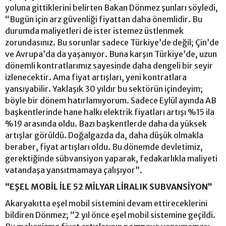
yoluna gittiklerini belirten Bakan Dönmez şunları söyledi,
“Bugün için arz güvenliği fiyattan daha önemlidir. Bu
durumda maliyetleri de ister istemez üstlenmek
zorundasınız. Bu sorunlar sadece Türkiye’de değil; Çin’de
ve Avrupa’da da yaşanıyor. Buna karşın Türkiye’de, uzun
dönemli kontratlarımız sayesinde daha dengeli bir seyir
izlenecektir. Ama fiyat artışları, yeni kontratlara
yansıyabilir. Yaklaşık 30 yıldır bu sektörün içindeyim;
böyle bir dönem hatırlamıyorum. Sadece Eylül ayında AB
başkentlerinde hane halkı elektrik fiyatları artışı %15 ila
%19 arasında oldu. Bazı başkentlerde daha da yüksek
artışlar görüldü. Doğalgazda da, daha düşük olmakla
beraber, fiyat artışları oldu. Bu dönemde devletimiz,
gerektiğinde sübvansiyon yaparak, fedakarlıkla maliyeti
vatandaşa yansıtmamaya çalışıyor”.
“EŞEL MOBİL İLE 52 MİLYAR LİRALIK SUBVANSİYON”
Akaryakıtta eşel mobil sistemini devam ettireceklerini
bildiren Dönmez; “2 yıl önce eşel mobil sistemine geçildi.