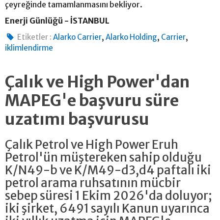
çeyreğinde tamamlanmasını bekliyor.
Enerji Günlüğü - İSTANBUL
,
,
,
Etiketler :
Alarko Carrier
Alarko Holding
Carrier
iklimlendirme
Çalık ve High Power'dan
MAPEG'e başvuru süre
uzatımı başvurusu
Çalık Petrol ve High Power Eruh
Petrol'ün müştereken sahip olduğu
K/N49-b ve K/M49-d3,d4 paftalı iki
petrol arama ruhsatının mücbir
sebep süresi 1 Ekim 2026'da doluyor;
iki şirket, 6491 sayılı Kanun uyarınca