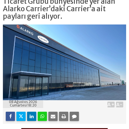
Ticaret Grubu bünyesinde yer alan
Alarko Carrier’daki Carrier’a ait
payları geri alıyor.
08 Ağustos 2026
A+
A-
Cumartesi 18:20