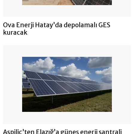
Ova Enerji Hatay’da depolamalı GES
kuracak
Aspiliç’ten Elazığ’a güneş enerji santrali