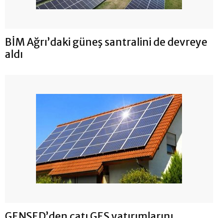
BİM Ağrı’daki güneş santralini de devreye
aldı
GENSED’den çatı GES yatırımlarını