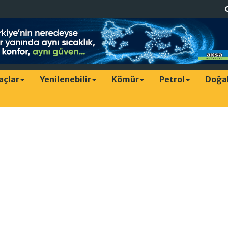
raçlar
Yenilenebilir
Kömür
Petrol
Doğa