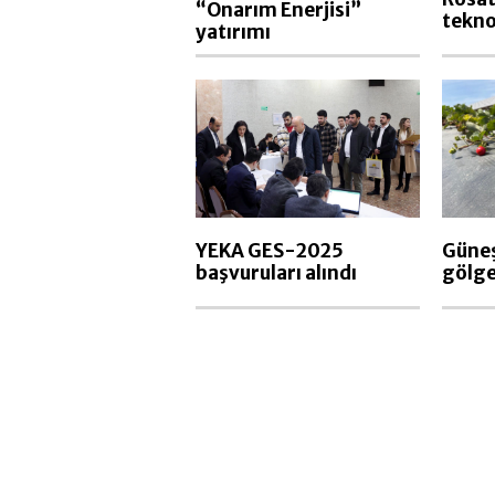
“Onarım Enerjisi”
teknol
yatırımı
YEKA GES-2025
Güneş
başvuruları alındı
gölge