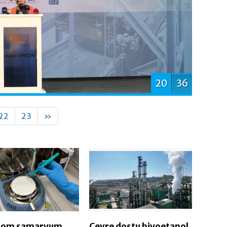
20
36
22
23
»
tom samaryum
Çevre dostu biyoetanol