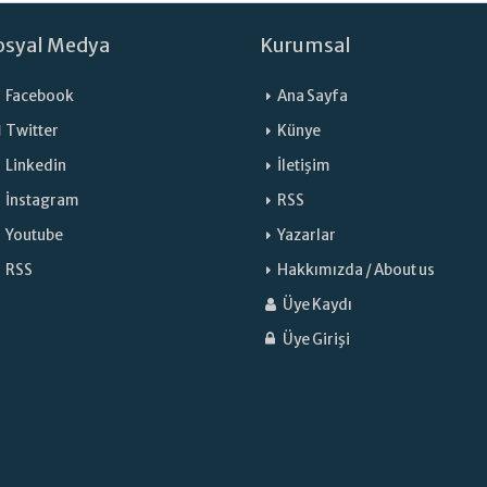
osyal Medya
Kurumsal
Facebook
Ana Sayfa
Twitter
Künye
Linkedin
İletişim
İnstagram
RSS
Youtube
Yazarlar
RSS
Hakkımızda / About us
Üye Kaydı
Üye Girişi