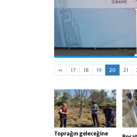
«
17
18
19
20
21
Toprağın geleceğine
Rosa