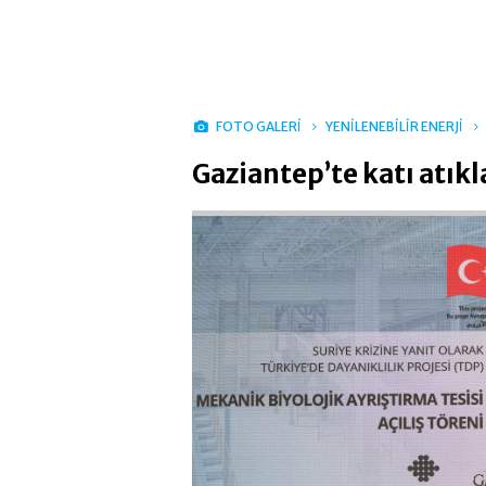
FOTO GALERİ
YENİLENEBİLİR ENERJİ
Gaziantep’te katı atık