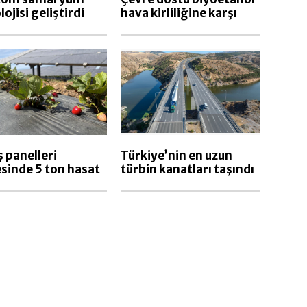
ojisi geliştirdi
hava kirliliğine karşı
 panelleri
Türkiye’nin en uzun
sinde 5 ton hasat
türbin kanatları taşındı