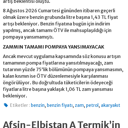
artış beklentisi oluştu.
8 Ağustos 2026 Cumartesi gününden itibaren geçerli
olmak üzere benzin grubunda litre başına 1,43 TL fiyat
artışı bekleniyor. Benzin fiyatına bugün için indirim
yapılmış, ancak tamamı ÖTV ile mahsuplaşıldığı için
pompaya yansımamıştı.
ZAMMIN TAMAMI POMPAYA YANSIMAYACAK
Ancak mevcut uygulama kapsamında söz konusu artışın
tamamının pompa fiyatlarına yansıtılmayacağı, zam
tutarının yüzde 75'lik bölümünün pompaya yansımasının,
kalan kısmın ise ÖTV düzenlemesiyle karşılanması
öngörülüyor. Bu doğrultuda tüketicilerin ödeyeceği
fiyatlara litre başına yaklaşık 1,06 TL zam yansıması
bekleniyor.
,
,
,
,
Etiketler :
benzin
benzin fiyatı
zam
petrol
akaryakıt
Afşin-Elbistan A Termik’in