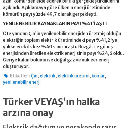
azını kömürden elde ederek bir ilki gerçekleştirdiklerini
açıkladı. Açıklamaya göre ülkenin enerji üretiminde
kömürün payı yüzde 49,7 olarak gerçekleşti.
YENİLENEBİLİR KAYNAKLARIN PAYI %41’İ AŞTI
Öte yandan Çin’in yenilenebilir enerjiden üretmiş olduğu
elektriğin toplam elektrik üretimindeki payı %41,2'ye
yükselerek ilk kez %40 sınırını aştı. Rüzgâr ile güneş
enerjisinden üretilen elektrik enerjisinin payı %24,6 oldu.
Geriye kalan bölümü ise doğal gaz ve nükleer enerji
oluşturuyor.
,
,
,
,
Etiketler :
Çin
elektrik
elektrik üretimi
kömür
yenilenebilir enerji
Türker VEYAŞ’ın halka
arzına onay
Elektrik dağıtım ve perakende satış