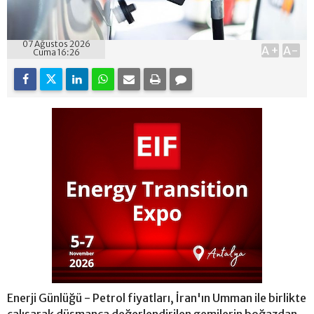
07 Ağustos 2026
A+
A-
Cuma 16:26
Enerji Günlüğü - Petrol fiyatları, İran'ın Umman ile birlikte
çalışarak düşmanca değerlendirilen gemilerin boğazdan