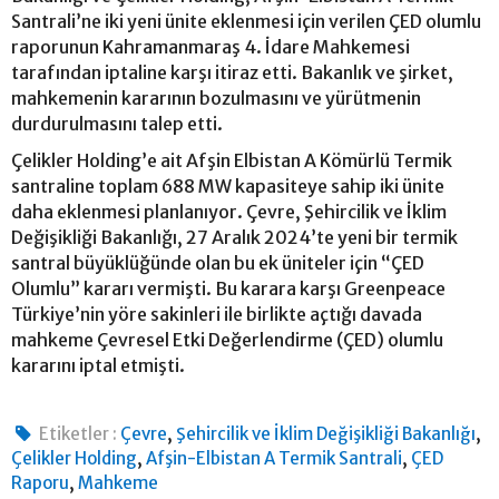
Santrali’ne iki yeni ünite eklenmesi için verilen ÇED olumlu
raporunun Kahramanmaraş 4. İdare Mahkemesi
tarafından iptaline karşı itiraz etti. Bakanlık ve şirket,
mahkemenin kararının bozulmasını ve yürütmenin
durdurulmasını talep etti.
Çelikler Holding’e ait Afşin Elbistan A Kömürlü Termik
santraline toplam 688 MW kapasiteye sahip iki ünite
daha eklenmesi planlanıyor. Çevre, Şehircilik ve İklim
Değişikliği Bakanlığı, 27 Aralık 2024’te yeni bir termik
santral büyüklüğünde olan bu ek üniteler için “ÇED
Olumlu” kararı vermişti. Bu karara karşı Greenpeace
Türkiye’nin yöre sakinleri ile birlikte açtığı davada
mahkeme Çevresel Etki Değerlendirme (ÇED) olumlu
kararını iptal etmişti.
,
,
Etiketler :
Çevre
Şehircilik ve İklim Değişikliği Bakanlığı
,
,
Çelikler Holding
Afşin-Elbistan A Termik Santrali
ÇED
,
Raporu
Mahkeme