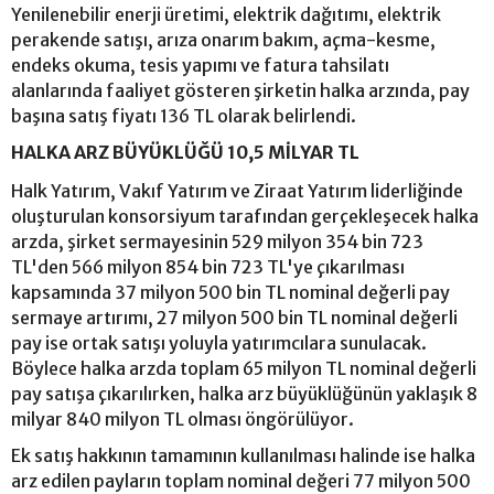
Yenilenebilir enerji üretimi, elektrik dağıtımı, elektrik
perakende satışı, arıza onarım bakım, açma-kesme,
endeks okuma, tesis yapımı ve fatura tahsilatı
alanlarında faaliyet gösteren şirketin halka arzında, pay
başına satış fiyatı 136 TL olarak belirlendi.
HALKA ARZ BÜYÜKLÜĞÜ 10,5 MİLYAR TL
Halk Yatırım, Vakıf Yatırım ve Ziraat Yatırım liderliğinde
oluşturulan konsorsiyum tarafından gerçekleşecek halka
arzda, şirket sermayesinin 529 milyon 354 bin 723
TL'den 566 milyon 854 bin 723 TL'ye çıkarılması
kapsamında 37 milyon 500 bin TL nominal değerli pay
sermaye artırımı, 27 milyon 500 bin TL nominal değerli
pay ise ortak satışı yoluyla yatırımcılara sunulacak.
Böylece halka arzda toplam 65 milyon TL nominal değerli
pay satışa çıkarılırken, halka arz büyüklüğünün yaklaşık 8
milyar 840 milyon TL olması öngörülüyor.
Ek satış hakkının tamamının kullanılması halinde ise halka
arz edilen payların toplam nominal değeri 77 milyon 500