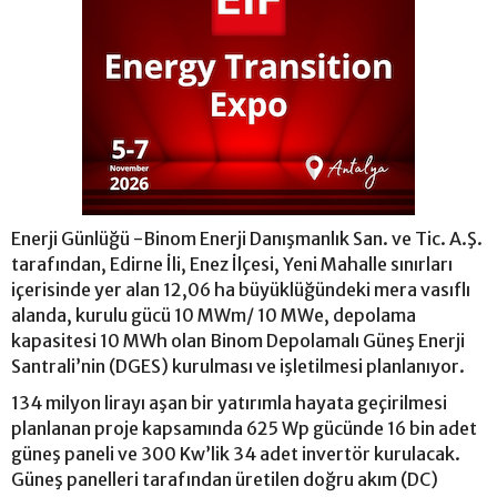
Enerji Günlüğü -Binom Enerji Danışmanlık San. ve Tic. A.Ş.
tarafından, Edirne İli, Enez İlçesi, Yeni Mahalle sınırları
içerisinde yer alan 12,06 ha büyüklüğündeki mera vasıflı
alanda, kurulu gücü 10 MWm/ 10 MWe, depolama
kapasitesi 10 MWh olan Binom Depolamalı Güneş Enerji
Santrali’nin (DGES) kurulması ve işletilmesi planlanıyor.
134 milyon lirayı aşan bir yatırımla hayata geçirilmesi
planlanan proje kapsamında 625 Wp gücünde 16 bin adet
güneş paneli ve 300 Kw’lik 34 adet invertör kurulacak.
Güneş panelleri tarafından üretilen doğru akım (DC)