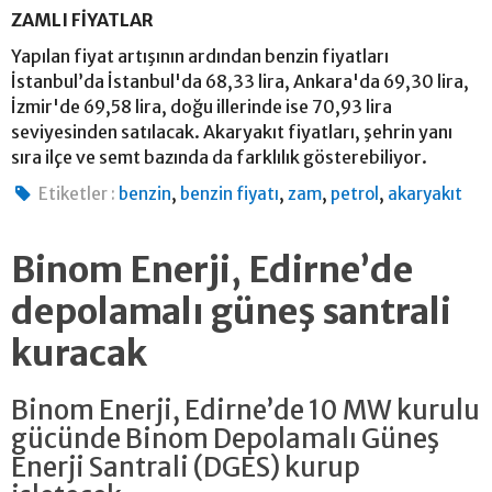
ZAMLI FİYATLAR
Yapılan fiyat artışının ardından benzin fiyatları
İstanbul’da İstanbul'da 68,33 lira, Ankara'da 69,30 lira,
İzmir'de 69,58 lira, doğu illerinde ise 70,93 lira
seviyesinden satılacak. Akaryakıt fiyatları, şehrin yanı
sıra ilçe ve semt bazında da farklılık gösterebiliyor.
,
,
,
,
Etiketler :
benzin
benzin fiyatı
zam
petrol
akaryakıt
Binom Enerji, Edirne’de
depolamalı güneş santrali
kuracak
Binom Enerji, Edirne’de 10 MW kurulu
gücünde Binom Depolamalı Güneş
Enerji Santrali (DGES) kurup