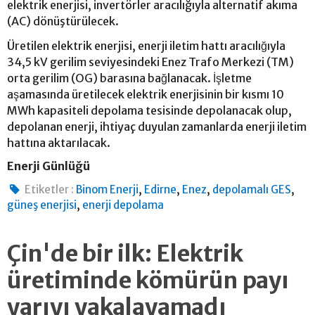
elektrik enerjisi, invertörler aracılığıyla alternatif akıma
(AC) dönüştürülecek.
Üretilen elektrik enerjisi, enerji iletim hattı aracılığıyla
34,5 kV gerilim seviyesindeki Enez Trafo Merkezi (TM)
orta gerilim (OG) barasına bağlanacak. İşletme
aşamasında üretilecek elektrik enerjisinin bir kısmı 10
MWh kapasiteli depolama tesisinde depolanacak olup,
depolanan enerji, ihtiyaç duyulan zamanlarda enerji iletim
hattına aktarılacak.
Enerji Günlüğü
,
,
,
,
Etiketler :
Binom Enerji
Edirne
Enez
depolamalı GES
,
güneş enerjisi
enerji depolama
Çin'de bir ilk: Elektrik
üretiminde kömürün payı
yarıyı yakalayamadı