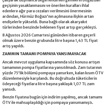
geçişinin yasaklanmasını ve önerilen kuralları ihlal
edenlere ağır para cezaları verilmesini önermesinin
ardından, Hürmüz Boğazı'nın açılmasına ilişkin artan
endişelerle yükseldi. Buna bağlı olarak akaryakıt
türlerinden benzinde beklenen fiyat artışı gerçekleşti.
8 Ağustos 2026 Cumartesi gününden itibaren geçerli
olmak üzere benzin grubunda litre başına 1,43 TL fiyat
artış yapıldı.
ZAMMIN TAMAMI POMPAYA YANSIMAYACAK
Ancak mevcut uygulama kapsamında söz konusu artışın
tamamının pompa fiyatlarına yansıtılmadı. Zam tutarının
yüzde 75'lik bölümü pompaya yansırken, kalan kısım ÖTV
düzenlemesiyle karşılandı. Bu doğrultuda tüketicilerin
ödeyeceği fiyatlara litre başına yaklaşık 1,07 TL zam
yansıdı.
Benzin fiyatına bugün için indirim yapılmış, ancak tamamı
ÖTV ile mahsuplaşıldığı için pompaya yansımamıştı.