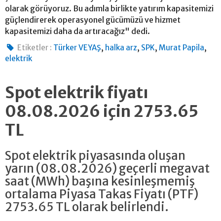
olarak görüyoruz. Bu adımla birlikte yatırım kapasitemizi
güçlendirerek operasyonel gücümüzü ve hizmet
kapasitemizi daha da artıracağız" dedi.
,
,
,
,
Etiketler :
Türker VEYAŞ
halka arz
SPK
Murat Papila
elektrik
Spot elektrik fiyatı
08.08.2026 için 2753.65
TL
Spot elektrik piyasasında oluşan
yarın (08.08.2026) geçerli megavat
saat (MWh) başına kesinleşmemiş
ortalama Piyasa Takas Fiyatı (PTF)
2753.65 TL olarak belirlendi.