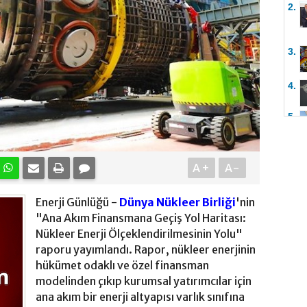
2.
3.
4.
5.
A+
A-
Enerji Günlüğü -
Dünya Nükleer Birliği
'nin
"Ana Akım Finansmana Geçiş Yol Haritası:
Nükleer Enerji Ölçeklendirilmesinin Yolu"
raporu yayımlandı. Rapor, nükleer enerjinin
hükümet odaklı ve özel finansman
modelinden çıkıp kurumsal yatırımcılar için
ana akım bir enerji altyapısı varlık sınıfına