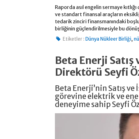
Raporda asıl engelin sermaye kıtlığı 
ve standart finansal araçların eksikli
tedarik zinciri finansmanındaki boşl
birliğinin güçlendirilmesiyle bu dö
,
Etiketler :
Dünya Nükleer Birliği
nü
Beta Enerji Satış 
Direktörü Seyfi Ö
Beta Enerji’nin Satış ve
görevine elektrik ve ener
deneyime sahip Seyfi Ö