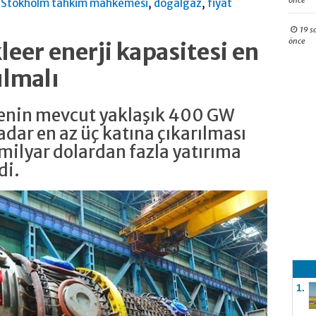
önce
,
,
,
Stokholm tahkim mahkemesi
doğalgaz
fiyat
19 s
önce
eer enerji kapasitesi en
ılmalı
tenin mevcut yaklaşık 400 GW
dar en az üç katına çıkarılması
 milyar dolardan fazla yatırıma
di.
1.