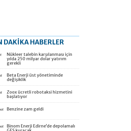
N DAKİKA HABERLER
Nükleer talebin karşılanması için
t
yılda 250 milyar dolar yatırım
gerekli
Beta Enerji üst yönetiminde
at
değişiklik
Zoox ücretli robotaksi hizmetini
at
başlatıyor
Benzine zam geldi
aat
Binom Enerji Edirne’de depolamalı
aat
GES kuracak