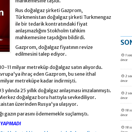
mahkemesine taşıdı.
Rus doğalgaz şirketi Gazprom,
Türkmenistan doğalgaz şirketi Turkmengaz
ile bir tedarik kontratındaki fiyat
anlaşmazlığını Stokholm tahkim
mahkemesine taşıdığını bildirdi.
SO
Gazprom, doğalgaz fiyatının revize
edilmesini talep ediyor.
1 saa
önce
0-11 milyar metreküp doğalgaz satın alıyordu.
vrupa'ya ihraç eden Gazprom, bu sene ithal
2 sa
 milyar metreküpe kadar indirmişti.
önce
 yılında 25 yıllık doğalgaz anlaşması imzalanmıştı.
2 sa
erkez doğalgaz boru hattıyla sevkediliyor.
önce
aistan üzerinden Rusya'ya ulaşıyor.
18 s
ğı gazın parasını ödememekle suçlamıştı.
önce
 YAPMADI
18 s