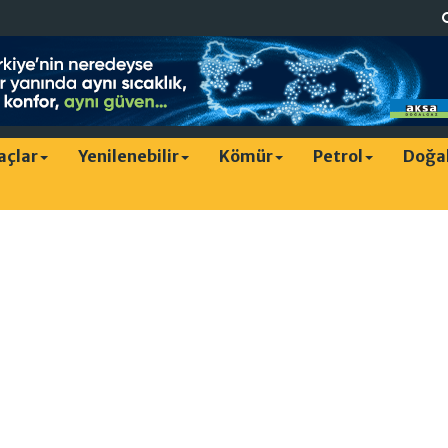
raçlar
Yenilenebilir
Kömür
Petrol
Doğa