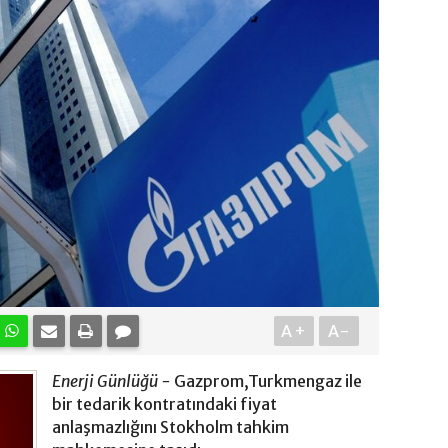
A+
A-
Enerji Günlüğü -
Gazprom,Turkmengaz ile
bir tedarik kontratındaki fiyat
anlaşmazlığını Stokholm tahkim