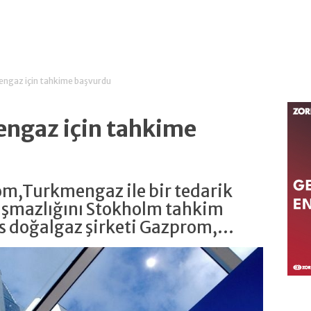
ngaz için tahkime başvurdu
ngaz için tahkime
om,Turkmengaz ile bir tedarik
laşmazlığını Stokholm tahkim
 doğalgaz şirketi Gazprom,...