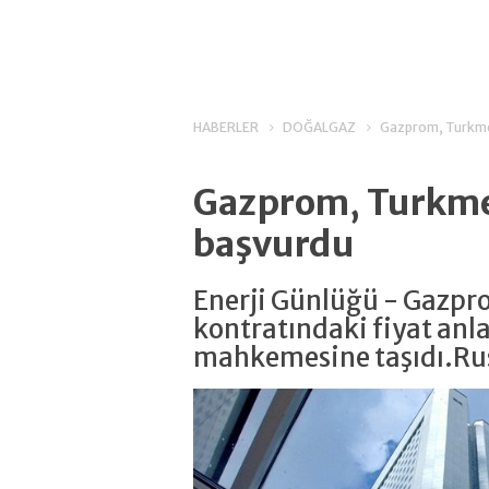
HABERLER
DOĞALGAZ
Gazprom, Turkme
Gazprom, Turkme
başvurdu
Enerji Günlüğü - Gazpr
kontratındaki fiyat an
mahkemesine taşıdı.Rus