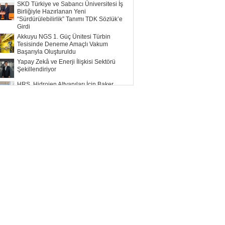
SKD Türkiye ve Sabancı Üniversitesi İş
Birliğiyle Hazırlanan Yeni
“Sürdürülebilirlik” Tanımı TDK Sözlük’e
Girdi
Akkuyu NGS 1. Güç Ünitesi Türbin
Tesisinde Deneme Amaçlı Vakum
Başarıyla Oluşturuldu
Yapay Zekâ ve Enerji İlişkisi Sektörü
Şekillendiriyor
HRS, Hidrojen Altyapıları İçin Baker
Hughes ile Çalışacak