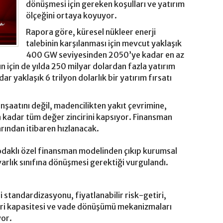
dönüşmesi için gereken koşulları ve yatırım
ölçeğini ortaya koyuyor.
Rapora göre, küresel nükleer enerji
talebinin karşılanması için mevcut yaklaşık
400 GW seviyesinden 2050’ye kadar en az
n için de yılda 250 milyar dolardan fazla yatırım
r yaklaşık 6 trilyon dolarlık bir yatırım fırsatı
 inşaatını değil, madencilikten yakıt çevrimine,
kadar tüm değer zincirini kapsıyor. Finansman
arından itibaren hızlanacak.
daklı özel finansman modelinden çıkıp kurumsal
 varlık sınıfına dönüşmesi gerektiği vurgulandı.
 standardizasyonu, fiyatlanabilir risk-getiri,
nciri kapasitesi ve vade dönüşümü mekanizmaları
yor.