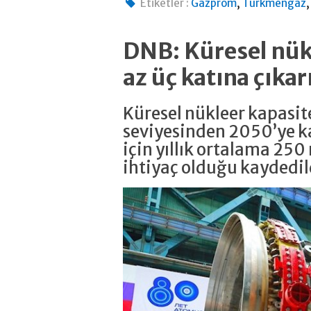
,
Etiketler :
Gazprom
Turkmengaz
DNB: Küresel nükl
az üç katına çıkar
Küresel nükleer kapasi
seviyesinden 2050’ye ka
için yıllık ortalama 250
ihtiyaç olduğu kaydedil