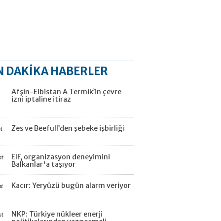
N DAKİKA HABERLER
Afşin-Elbistan A Termik’in çevre
izni iptaline itiraz
Zes ve Beefull’den şebeke işbirliği
t
EIF, organizasyon deneyimini
at
Balkanlar'a taşıyor
Kacır: Yeryüzü bugün alarm veriyor
at
NKP: Türkiye nükleer enerji
at