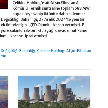
Çelikler Holding’e ait Afşin Elbistan A
Kömürlü Termik santraline toplam 688 MW
kapasiteye sahip iki ünite daha eklenmesi
m Değişikliği Bakanlığı, 27 Aralık 2024’te yeni bir
ek üniteler için “ÇED Olumlu” kararı vermişti. Bu
yöre sakinleri ile birlikte açtığı davada mahkeme
umlu kararını iptal etmişti.
,
,
m Değişikliği Bakanlığı
Çelikler Holding
Afşin-Elbistan
eme