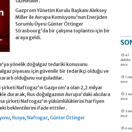
tazelediler.
Gazprom Yönetim Kurulu Başkanı Aleksey
Miller ile Avrupa Komisyonu'nun Enerjiden
Sorumlu Üyesi Günter Öttinger
Strasbourg'da bir çalışma toplantısı için bir
araya geldi.
SO
47
dakika
a'ya yönelik doğalgaz tedariki konusunu
önce
az piyasası için güvenilir bir tedarikçi olduğu ve
1 saa
kararlı olduğunu vurguladılar.
önce
i şirketi Naftogaz'ın Gazprom'a olan 2,2 milyar
ikle durarak, Rus doğalgazının Avrupa'daki alıcılara
2 sa
önce
na şirketi Naftogaz'ın yükümlülüklerini harfiyen
 beklentilerini ifade etttiler.
3 sa
önce
,
,
,
syonu
Rusya
Naftogaz
Günter Öttinger
4 sa