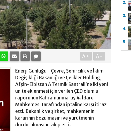
2.
3.
4.
5.
A+
A-
Enerji Günlüğü - Çevre, Şehircilik ve İklim
Değişikliği Bakanlığı ve Çelikler Holding,
Afşin-Elbistan A Termik Santrali’ne iki yeni
ünite eklenmesi için verilen ÇED olumlu
raporunun Kahramanmaraş 4. İdare
Mahkemesi tarafından iptaline karşı itiraz
etti. Bakanlık ve şirket, mahkemenin
kararının bozulmasını ve yürütmenin
durdurulmasını talep etti.