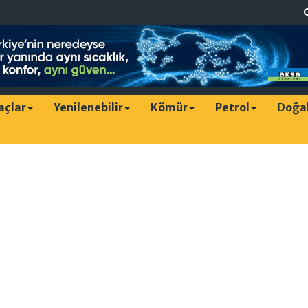
raçlar
Yenilenebilir
Kömür
Petrol
Doğa