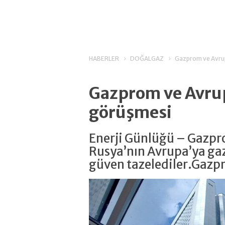
HABERLER
DOĞALGAZ
Gazprom ve Avru
Gazprom ve Avru
görüşmesi
Enerji Günlüğü – Gazp
Rusya’nın Avrupa’ya ga
güven tazelediler.Gazp