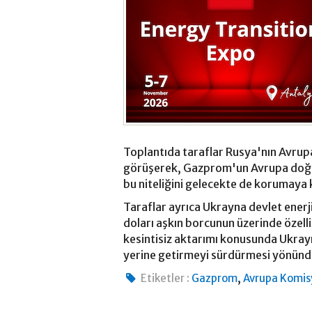
Toplantıda taraflar Rusya'nın Avrup
görüşerek, Gazprom'un Avrupa doğalg
bu niteliğini gelecekte de korumaya 
Taraflar ayrıca Ukrayna devlet enerj
doları aşkın borcunun üzerinde özell
kesintisiz aktarımı konusunda Ukray
yerine getirmeyi sürdürmesi yönündeki
,
Etiketler :
Gazprom
Avrupa Komi