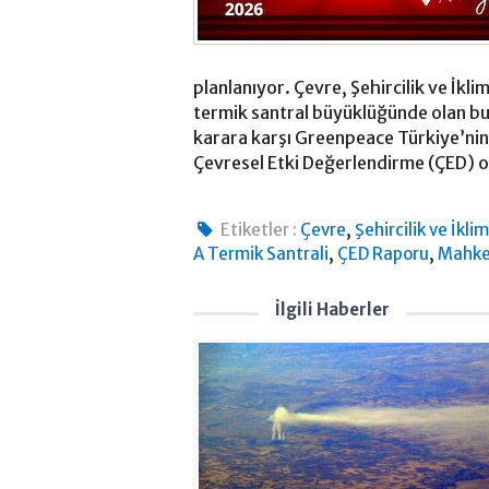
planlanıyor. Çevre, Şehircilik ve İkli
termik santral büyüklüğünde olan bu 
karara karşı Greenpeace Türkiye’nin 
Çevresel Etki Değerlendirme (ÇED) ol
,
Etiketler :
Çevre
Şehircilik ve İkli
,
,
A Termik Santrali
ÇED Raporu
Mahk
İlgili Haberler