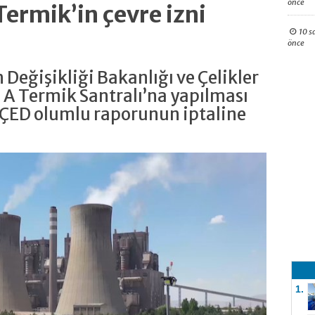
önce
Termik’in çevre izni
10 s
önce
m Değişikliği Bakanlığı ve Çelikler
 A Termik Santralı’na yapılması
 ÇED olumlu raporunun iptaline
1.