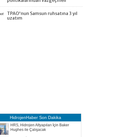
politikalarından vazgeçmeli
TPAO'nun Samsun ruhsatına 3 yıl
aat
uzatım
HidrojenHaber
Son Dakika
HRS, Hidrojen Altyapıları İçin Baker
Hughes ile Çalışacak