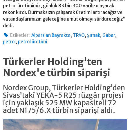
petrol üretimimiz, günlük 83 bin 300 varile ulaşarak
rekor kırdı. Durmaksızın çalışarak üretimi artıracağız ve
vatandaşlarımızın geleceğine umut olmayı sürdüreceğiz”
dedi.
,
,
,
,
Etiketler :
Alparslan Bayrakta
TPAO
Şırnak
Gabar
,
petrol
petrol üretimi
Türkerler Holding'ten
Nordex'e türbin siparişi
Nordex Group, Türkerler Holding’den
Sivas’taki YEKA-5 R25 rüzgâr projesi
için yaklaşık 525 MW kapasiteli 72
adet N175/6.X türbin siparişi aldı.