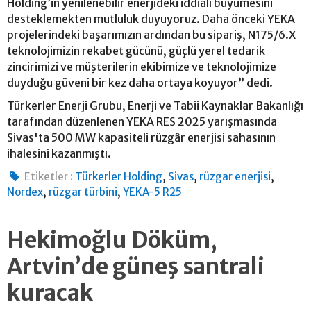
Holding’in yenilenebilir enerjideki iddialı büyümesini
desteklemekten mutluluk duyuyoruz. Daha önceki YEKA
projelerindeki başarımızın ardından bu sipariş, N175/6.X
teknolojimizin rekabet gücünü, güçlü yerel tedarik
zincirimizi ve müşterilerin ekibimize ve teknolojimize
duyduğu güveni bir kez daha ortaya koyuyor” dedi.
Türkerler Enerji Grubu, Enerji ve Tabii Kaynaklar Bakanlığı
tarafından düzenlenen YEKA RES 2025 yarışmasında
Sivas'ta 500 MW kapasiteli rüzgâr enerjisi sahasının
ihalesini kazanmıştı.
,
,
,
Etiketler :
Türkerler Holding
Sivas
rüzgar enerjisi
,
,
Nordex
rüzgar türbini
YEKA-5 R25
Hekimoğlu Döküm,
Artvin’de güneş santrali
kuracak