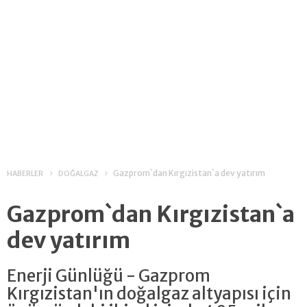
Gazprom`dan Kırgızistan`a dev yatırım
HABERLER
DOĞALGAZ
Gazprom`dan Kırgızistan`a
dev yatırım
Enerji Günlüğü - Gazprom
Kırgızistan'ın doğalgaz altyapısı için