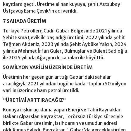
kayıtlara geçti. Üretime alınan kuyuya, şehit Astsubay
Üstçavuş Esma Çevik'in adı verildi.
7 SAHADA ÜRETİM
Türkiye Petrolleri; Cudi-Gabar Bölgesinde 2021 yılında
Şehit Esma Çevik ile başladığı üretimi, 2022 yılında Şehit
Teğmen Akdeniz, 2023 yılında Şehit Aybüke Yalçın, 2024
yılında Mehmet İrfan Güler, Bulmuşlar ve Bülent Sadioğlu
ile 2025 yılında Ağaçyurdu sahaları ile büyüttü.
50 MİLYON VARİLİN ÜZERİNDE ÜRETİM
Üretimin her geçen gün arttığı Gabar’daki sahalar
aracılığıyla 2021 yılından bugüne kadar toplam 50 milyon
varilin üzerinde ham petrol üretildi.
"ÜRETİMİ ARTTIRACAĞIZ"
Konuya ilişkin açıklama yapan Enerji ve Tabii Kaynaklar
Bakanı Alparslan Bayraktar, Terörsüz Türkiye süreciyle
birlikte Gabar üretimin, istihdamın ve umudun adresi
olduğunu söyledi. Bayraktar, “Gabar’da gerçekleştirilen