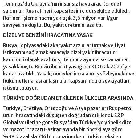
Temmuz’da Ukrayna’nın insansız hava aracı (drone)
saldırıları Rus rafineri kapasitesini ciddi şekilde etkiledi.
Rafineri işleme hacmi yaklaşık 3,6 milyon varil/gün
seviyesine düştü. Bu, yakıt üretimini azalttı.
DİZEL VE BENZİN İHRACATINA YASAK
Rusya, iç piyasadaki akaryakıt arzını artırmak ve fiyat
istikrarını sağlamak amacıyla dizel yakıt ihracatını
kademeli olarak azaltmış, Temmuz ayında ise tamamen
yasaklamıştı. Benzin ihracat yasağı da 31 Ocak 2027’ye
kadar uzatıldı. Yasak, önceden imzalanmış sözleşmeler ve
hükümetler arası anlaşmalar kapsamındaki sevkiyatları
istisna tutuyor.
TÜRKİYE DOĞRUDAN ETKİLENEN ÜLKELER ARASINDA
Türkiye, Brezilya, Ortadoğu ve Asya pazarları Rus petrol
ürün ihracatındaki düşüşten doğrudan etkilendi. S&P
Global verilerine göre Rusya’dan Türkiye’ye yönelik dizel
ve mazot ihracatı Haziran ayında bir önceki aya göre
%38,2 azalışla 716 bin tona inerken Türkiye, eksilen