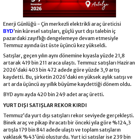
Enerji Günlüğü - Çin merkezli elektrikli araç üreticisi
BYD
’nin küresel satışları, güçlü yurt dışı talebin iç
pazardaki zayıflığı dengelemeye devam etmesiyle
Temmuz ayında üst üste üçüncü kez yükseldi.
Satışlar, geçen yılın aynı dönemine kıyasla yüzde 21,8
artarak 419 bin 211 araca ulaştı. Temmuz satışları Haziran
2026’daki 403 bin 472 adede göre yüzde 3,9 artış
kaydetti. Bu, şirketin 2026’daki en yüksek aylık satışı ve
art arda üçüncü ay yıllık büyüme kaydettiği dönem oldu.
BYD aynı ayda 420 bin 249 adet araç üretti.
YURT DIŞI SATIŞLAR REKOR KIRDI
Temmuz’da yurt dışı satışları rekor seviyede gerçekleşti.
Binek araç ve pikap ihracatı bir önceki yıla göre %124,3
artışla 179 bin 841 adede ulaştı ve toplam satışların
yaklaşık %43’ünü oluşturdu. Yurt içi satışlar ise 239 bin