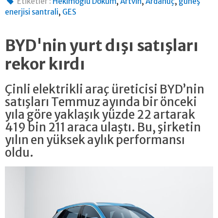
,
,
,
Etiketler :
Hekimoğlu Döküm
Artvin
Ardanuç
güneş
,
enerjisi santrali
GES
BYD'nin yurt dışı satışları
rekor kırdı
Çinli elektrikli araç üreticisi BYD’nin
satışları Temmuz ayında bir önceki
yıla göre yaklaşık yüzde 22 artarak
419 bin 211 araca ulaştı. Bu, şirketin
yılın en yüksek aylık performansı
oldu.