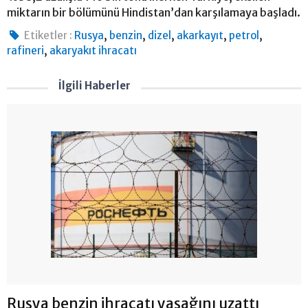
miktarın bir bölümünü Hindistan’dan karşılamaya başladı.
,
,
,
,
,
Etiketler :
Rusya
benzin
dizel
akarkayıt
petrol
,
rafineri
akaryakıt ihracatı
İlgili Haberler
Rusya benzin ihracatı yasağını uzattı