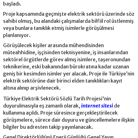
başladı.
Proje kapsamında geçmişte elektrik sektörü üzerinde söz
sahibi olmuş, bu alandaki çalışmalarda bilfiil rol üstlenmiş
veya bunlara tanıklık etmiş isimlerle görüşülmesi
planlanıyor.
Görüşülecek kişiler arasında mühendisinden
müteahhidine, işçisinden teknisyenine, iş insanlarından
sektörel örgütlerde görev almış isimlere, taşeronundan
teknikerine, eski bakanından bürokratına kadar uzanan
geniş bir kesimden isimler yer alacak. Proje ile Türkiye’nin
elektrik sektörüne dair birinci elden tanıklıkları kayıt
altına alınıp arşivlenecek.
Türkiye Elektrik Sektörü Sözlü Tarih Projesi'nin
duyurulmasıyla eş zamanlı olarak,
internet sitesi
de
kullanıma açıldı. Proje süresince gerçekleştirilecek
görüşmelere, sürece dair duyuru ve güncellemelere ilişkin
bilgiler bu adresten takip yayınlanacak.
Genel Direktörlüğünü Enerji Günlüğü Genel Yayın