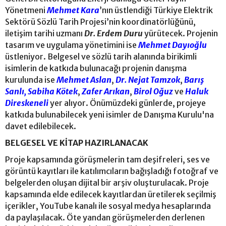
Yönetmeni
Mehmet Kara
’nın üstlendiği Türkiye Elektrik
Sektörü Sözlü Tarih Projesi’nin koordinatörlüğünü,
iletişim tarihi uzmanı
Dr. Erdem Duru
yürütecek. Projenin
tasarım ve uygulama yönetimini ise
Mehmet Dayıoğlu
üstleniyor. Belgesel ve sözlü tarih alanında birikimli
isimlerin de katkıda bulunacağı projenin danışma
kurulunda ise
Mehmet Aslan
,
Dr. Nejat Tamzok
,
Barış
Sanlı,
Sabiha Kötek
,
Zafer Arıkan
,
Birol Oğuz
ve
Haluk
Direskeneli
yer alıyor. Önümüzdeki günlerde, projeye
katkıda bulunabilecek yeni isimler de Danışma Kurulu'na
davet edilebilecek.
BELGESEL VE KİTAP HAZIRLANACAK
Proje kapsamında görüşmelerin tam deşifreleri, ses ve
görüntü kayıtları ile katılımcıların bağışladığı fotoğraf ve
belgelerden oluşan dijital bir arşiv oluşturulacak. Proje
kapsamında elde edilecek kayıtlardan üretilerek seçilmiş
içerikler, YouTube kanalı ile sosyal medya hesaplarında
da paylaşılacak. Öte yandan görüşmelerden derlenen