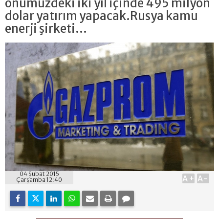
önümüzdeki iki yıl içinde 495 milyon
dolar yatırım yapacak.Rusya kamu
enerji şirketi...
04 Şubat 2015
A+
A-
Çarşamba 12:40