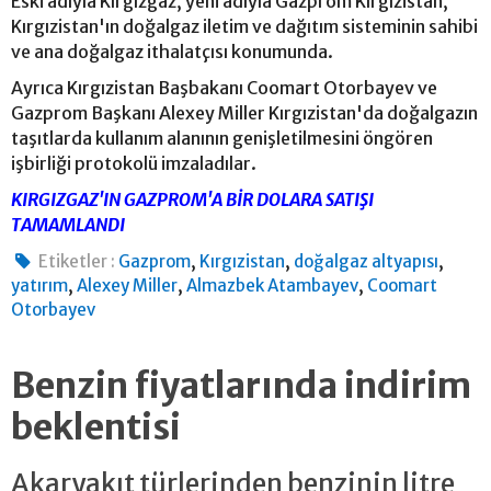
Eski adıyla Kırgızgaz, yeni adıyla Gazprom Kırgızistan,
Kırgızistan'ın doğalgaz iletim ve dağıtım sisteminin sahibi
ve ana doğalgaz ithalatçısı konumunda.
Ayrıca Kırgızistan Başbakanı Coomart Otorbayev ve
Gazprom Başkanı Alexey Miller Kırgızistan'da doğalgazın
taşıtlarda kullanım alanının genişletilmesini öngören
işbirliği protokolü imzaladılar.
KIRGIZGAZ'IN GAZPROM'A BİR DOLARA SATIŞI
TAMAMLANDI
,
,
,
Etiketler :
Gazprom
Kırgızistan
doğalgaz altyapısı
,
,
,
yatırım
Alexey Miller
Almazbek Atambayev
Coomart
Otorbayev
Benzin fiyatlarında indirim
beklentisi
Akaryakıt türlerinden benzinin litre