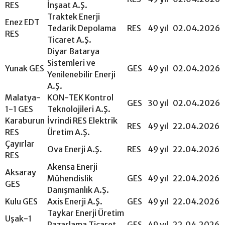
RES
İnşaat A.Ş.
Traktek Enerji
Enez EDT
Tedarik Depolama
RES
49 yıl
02.04.2026
RES
Ticaret A.Ş.
Diyar Batarya
Sistemleri ve
Yunak GES
GES
49 yıl
02.04.2026
Yenilenebilir Enerji
A.Ş.
Malatya-
KON-TEK Kontrol
GES
30 yıl
02.04.2026
1-1 GES
Teknolojileri A.Ş.
Karaburun
İvrindi RES Elektrik
RES
49 yıl
22.04.2026
RES
Üretim A.Ş.
Çayırlar
Ova Enerji A.Ş.
RES
49 yıl
22.04.2026
RES
Akensa Enerji
Aksaray
Mühendislik
GES
49 yıl
22.04.2026
GES
Danışmanlık A.Ş.
Kulu GES
Axis Enerji A.Ş.
GES
49 yıl
22.04.2026
Taykar Enerji Üretim
Uşak-1
Pazarlama Ticaret
GES
49 yıl
22.04.2026