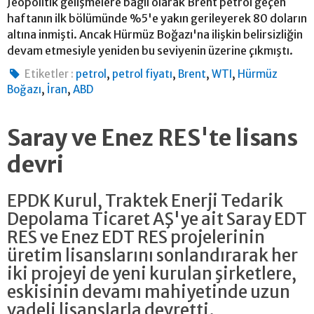
Jeopolitik gelişmelere bağlı olarak Brent petrol geçen
haftanın ilk bölümünde %5'e yakın gerileyerek 80 doların
altına inmişti. Ancak Hürmüz Boğazı'na ilişkin belirsizliğin
devam etmesiyle yeniden bu seviyenin üzerine çıkmıştı.
,
,
,
,
Etiketler :
petrol
petrol fiyatı
Brent
WTI
Hürmüz
,
,
Boğazı
İran
ABD
Saray ve Enez RES'te lisans
devri
EPDK Kurul, Traktek Enerji Tedarik
Depolama Ticaret AŞ'ye ait Saray EDT
RES ve Enez EDT RES projelerinin
üretim lisanslarını sonlandırarak her
iki projeyi de yeni kurulan şirketlere,
eskisinin devamı mahiyetinde uzun
vadeli lisanslarla devretti.