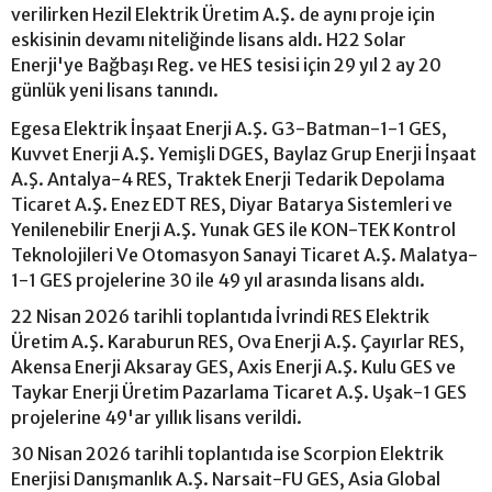
verilirken Hezil Elektrik Üretim A.Ş. de aynı proje için
eskisinin devamı niteliğinde lisans aldı. H22 Solar
Enerji'ye Bağbaşı Reg. ve HES tesisi için 29 yıl 2 ay 20
günlük yeni lisans tanındı.
Egesa Elektrik İnşaat Enerji A.Ş. G3-Batman-1-1 GES,
Kuvvet Enerji A.Ş. Yemişli DGES, Baylaz Grup Enerji İnşaat
A.Ş. Antalya-4 RES, Traktek Enerji Tedarik Depolama
Ticaret A.Ş. Enez EDT RES, Diyar Batarya Sistemleri ve
Yenilenebilir Enerji A.Ş. Yunak GES ile KON-TEK Kontrol
Teknolojileri Ve Otomasyon Sanayi Ticaret A.Ş. Malatya-
1-1 GES projelerine 30 ile 49 yıl arasında lisans aldı.
22 Nisan 2026 tarihli toplantıda İvrindi RES Elektrik
Üretim A.Ş. Karaburun RES, Ova Enerji A.Ş. Çayırlar RES,
Akensa Enerji Aksaray GES, Axis Enerji A.Ş. Kulu GES ve
Taykar Enerji Üretim Pazarlama Ticaret A.Ş. Uşak-1 GES
projelerine 49'ar yıllık lisans verildi.
30 Nisan 2026 tarihli toplantıda ise Scorpion Elektrik
Enerjisi Danışmanlık A.Ş. Narsait-FU GES, Asia Global