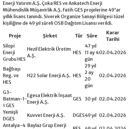
Enerji Yatırım A.Ş. Çoka RES ve Ankatech Enerji
Mühendislik Müşavirlik A.Ş. Fatih GES projelerine 49'ar
yıllık lisans tanındı. Siverek Organize Sanayi Bölgesi tüzel
kişiliğine de 49 yıl süreli OSB Dağıtım Lisansı verildi.
Karar
Proje
Şirket
Tür
Süre
Tarihi
Silopi
47 yıl
Hezil Elektrik Üretim
Enerji
HES
11 ay 4
02.04.2026
A.Ş.
Grubu HES
gün
29 yıl
Bağbaşı
2 ay
Reg. ve
H22 Solar Enerji A.Ş.
HES
02.04.2026
20
HES
gün
G3-
Egesa Elektrik İnşaat
Batman-1-
GES
30 yıl
02.04.2026
Enerji A.Ş.
1 GES
Yemişli
Kuvvet Enerji A.Ş.
DGES
49 yıl
02.04.2026
DGES
Antalya-4
Baylaz Grup Enerji
RES
49 yıl
02.04.2026