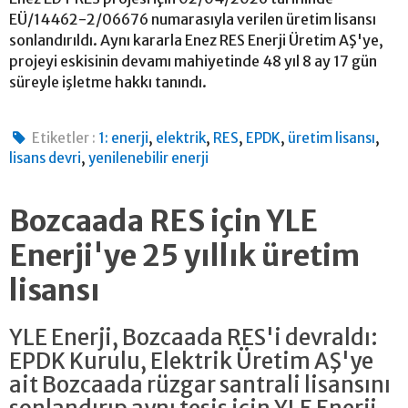
EÜ/14462-2/06676 numarasıyla verilen üretim lisansı
sonlandırıldı. Aynı kararla Enez RES Enerji Üretim AŞ'ye,
projeyi eskisinin devamı mahiyetinde 48 yıl 8 ay 17 gün
süreyle işletme hakkı tanındı.
,
,
,
,
,
Etiketler :
1: enerji
elektrik
RES
EPDK
üretim lisansı
,
lisans devri
yenilenebilir enerji
Bozcaada RES için YLE
Enerji'ye 25 yıllık üretim
lisansı
YLE Enerji, Bozcaada RES'i devraldı:
EPDK Kurulu, Elektrik Üretim AŞ'ye
ait Bozcaada rüzgar santrali lisansını