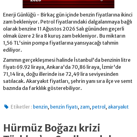
Enerji Günlüğü - Birkaç gün içinde benzin fiyatlarına ikinci
zam bekleniyor. Petrol fiyatlarındaki dalgalanmaya bağlı
olarak benzine 11 Ağustos 2026 Salı gününden geçerli
olmak üzere 2 lira 8 kuruş zam bekleniyor. Bu miktarın
1,56 TL'sinin pompa fiyatlarına yansıyacağı tahmin
ediliyor.
Zammın gerçekleşmesi halinde İstanbul'da benzinin litre
fiyatı 69.92 liraya, Ankara'da 70,86 liraya, İzmir'de
71,14 lira, doğu illerinde ise 72,49 lira seviyesinden
satılacak. Akaryakıt fiyatları, şehrin yanı sıra ilçe ve semt
bazında da farklılık gösterebiliyor.
,
,
,
,
Etiketler :
benzin
benzin fiyatı
zam
petrol
akaryakıt
Hürmüz Boğazı krizi