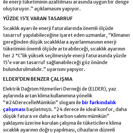
ile enerji tüketiminin azaltılması arasında uygun bir denge
oluşturuyor.” açıklamasını yapıyor.
YÜZDE 15’E VARAN TASARRUF
Sıcaklık ayarı ile enerji faturalarında önemli ölçüde
tasarruf yapılabileceğine işaret eden uzmanlar, “Klimanın
gereğinden düşük sıcaklıklara ayarlanmasının enerji
tüketimini önemli ölçüde artırabileceği, sıcaklık ayarının
her 2 °C’lik yüksek seçilmesiyle enerji faturasında yüzde
15’e varan tasarruf sağlanabileceği göz önünde
bulundurulmalıdır.” uyarısını yapıyor.
ELDER’DEN BENZER ÇALIŞMA
Elektrik Dağıtım Hizmetleri Derneği de (ELDER), yaz
aylarında artan klima kullanımına yönelik
“#24DereceİleMümkün” sloganı ile
bir farkındalık
çalışması
başlatmıştı. “24 derece ile ideal konfor, daha
düşük fatura ve daha az karbon salımı mümkün”
yaklaşımı üzerine kurulan çalışma ile tüketicilere klima
sıcaklık ayarının doğru yapılması, cihazların düzenli