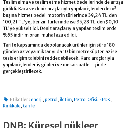
Teslim alma ve teslim etme hizmet bedellerinde de artışa
gidildi. Kara ve deniz araçlarıyla yapılan işlemlerde m³
başına hizmet bedeli motorin türlerinde 39,24 TL'den
100,21 TL'ye, benzin türlerinde ise 35,28 TL'den 90,10
TL'ye yükseltildi. Deniz araçlarıyla yapılan teslimlerde
%55 indirim oranı muhafaza edildi.
Tarife kapsamında depolanacak ürünler için süre 180
günden az veya miktar yılda 10 bin metreküpten az ise
tesis erişim talebini reddedebilecek. Kara araçlarıyla
yapılan işlemler iş günleri ve mesai saatleri içinde
gerçekleştirilecek.
,
,
,
,
,
Etiketler :
enerji
petrol
iletim
Petrol Ofisi
EPDK
,
Kırıkkale
tarife
DNB: Küresel nükleer