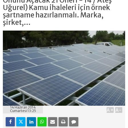
Önünü Açacak 21 Öneri - 14 / Ateş
Uğurel) Kamu ihaleleri için örnek
şartname hazırlanmalı. Marka,
şirket,...
14 Haziran 2014
A+
A-
Cumartesi 13:25