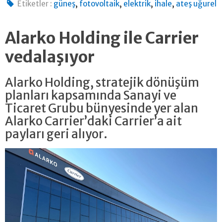
,
,
,
,
Etiketler :
güneş
fotovoltaik
elektrik
ihale
ateş uğurel
Alarko Holding ile Carrier
vedalaşıyor
Alarko Holding, stratejik dönüşüm
planları kapsamında Sanayi ve
Ticaret Grubu bünyesinde yer alan
Alarko Carrier’daki Carrier’a ait
payları geri alıyor.