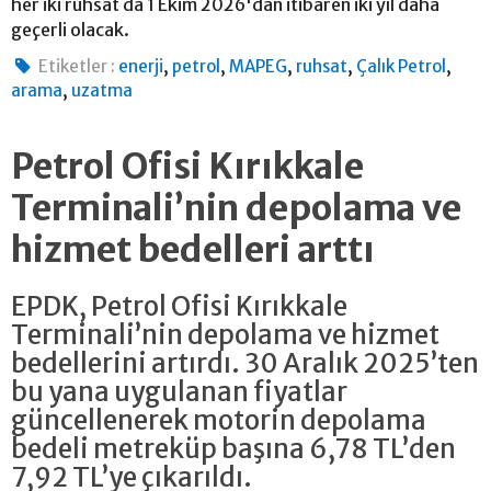
her iki ruhsat da 1 Ekim 2026'dan itibaren iki yıl daha
geçerli olacak.
,
,
,
,
,
Etiketler :
enerji
petrol
MAPEG
ruhsat
Çalık Petrol
,
arama
uzatma
Petrol Ofisi Kırıkkale
Terminali’nin depolama ve
hizmet bedelleri arttı
EPDK, Petrol Ofisi Kırıkkale
Terminali’nin depolama ve hizmet
bedellerini artırdı. 30 Aralık 2025’ten
bu yana uygulanan fiyatlar
güncellenerek motorin depolama
bedeli metreküp başına 6,78 TL’den
7,92 TL’ye çıkarıldı.