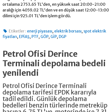
ortalama 2753.65 TL'den, en yüksek saat 20:00-21:00
aralığı için 4059.02 TL'den ve en düşük saat 12:00-13:00
dilimi için 925.01 TL'den işlem gördü.
,
,
Etiketler :
enerji piyasası
elektrik borsası
spot elektrik
,
,
,
,
,
fiyatları
EPİAŞ
PTF
GÖP
GİP
DGP
Petrol Ofisi Derince
Terminali depolama bedeli
yenilendi
Petrol Ofisi Derince Terminali
depolama tarifesi EPDK kararıyla
tadil edildi. Günlük depolama
bedelleri benzin türlerinde metreküp
başına 6,75 TL'ye, motorinde ise 7,31