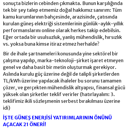
sonuçta bizlerin cebinden çıkmakta. Bunun karşılığında
tek bir şey talep etmemiz doğal hakkımız sanırım: Tüm
kamu kurumlarının bahçesinde, arazisinde, çatısında
kurulan güneş elektriği sistemlerinin günlük-aylık-yıllık
performanslarını online olarak herkes takip edebilsin.
Eğer ortada bir usulsuzluk, yanlış mühendislik, hırsızlık
vs. yoksa buna kimse itiraz etmez herhalde?
Bir de ihale şartnameleri konusunda yine sektörel bir
çalışma yapılıp, marka-teknoloji-şirket işaret etmeyen
genel ve daha basit bir metin oluşturmak gerekiyor.
Aslında kurulu güç üzerine değil de talipli şirketlerden
TL/kWh üzerine yapılacak ihaleler bu sorunu tamamen
çözer, ve gerçekten mühendislik altyapısı, finansal gücü
yüksek olan şirketler teklif verirler (hatırlayalım: 3.
teklifimiz ikili sözleşmenin serbest bırakılması üzerine
idi)
İŞTE GÜNEŞ ENERJİSİ YATIRIMLARININ ÖNÜNÜ
AÇACAK 21 ÖNERİ!