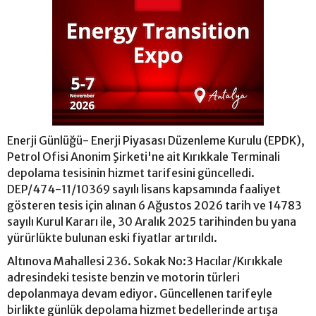
Enerji Günlüğü- Enerji Piyasası Düzenleme Kurulu (EPDK),
Petrol Ofisi Anonim Şirketi'ne ait Kırıkkale Terminali
depolama tesisinin hizmet tarifesini güncelledi.
DEP/474-11/10369 sayılı lisans kapsamında faaliyet
gösteren tesis için alınan 6 Ağustos 2026 tarih ve 14783
sayılı Kurul Kararı ile, 30 Aralık 2025 tarihinden bu yana
yürürlükte bulunan eski fiyatlar artırıldı.
Altınova Mahallesi 236. Sokak No:3 Hacılar/Kırıkkale
adresindeki tesiste benzin ve motorin türleri
depolanmaya devam ediyor. Güncellenen tarifeyle
birlikte günlük depolama hizmet bedellerinde artışa