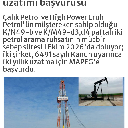
uzatımı başvurusu
Çalık Petrol ve High Power Eruh
Petrol'ün müştereken sahip olduğu
K/N49-b ve K/M49-d3,d4 paftalı iki
petrol arama ruhsatının mücbir
sebep süresi 1 Ekim 2026'da doluyor;
iki şirket, 6491 sayılı Kanun uyarınca
iki yıllık uzatma için MAPEG'e
başvurdu.