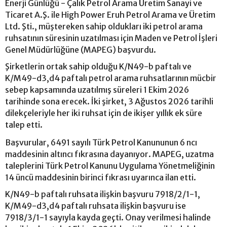
Enerji Günlüğü - Çalık Petrol Arama Üretim Sanayi ve
Ticaret A.Ş. ile High Power Eruh Petrol Arama ve Üretim
Ltd. Şti., müştereken sahip oldukları iki petrol arama
ruhsatının süresinin uzatılması için Maden ve Petrol İşleri
Genel Müdürlüğüne (MAPEG) başvurdu.
Şirketlerin ortak sahip olduğu K/N49-b paftalı ve
K/M49-d3,d4 paftalı petrol arama ruhsatlarının mücbir
sebep kapsamında uzatılmış süreleri 1 Ekim 2026
tarihinde sona erecek. İki şirket, 3 Ağustos 2026 tarihli
dilekçeleriyle her iki ruhsat için de ikişer yıllık ek süre
talep etti.
Başvurular, 6491 sayılı Türk Petrol Kanununun 6 ncı
maddesinin altıncı fıkrasına dayanıyor. MAPEG, uzatma
taleplerini Türk Petrol Kanunu Uygulama Yönetmeliğinin
14 üncü maddesinin birinci fıkrası uyarınca ilan etti.
K/N49-b paftalı ruhsata ilişkin başvuru 7918/2/1-1,
K/M49-d3,d4 paftalı ruhsata ilişkin başvuru ise
7918/3/1-1 sayıyla kayda geçti. Onay verilmesi halinde